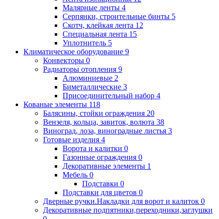
Малярные ленты
4
Серпянки, строительные бинты
5
Скотч, клейкая лента
12
Специальная лента
15
Уплотнитель
5
Климатическое оборудование
9
Конвекторы
0
Радиаторы отопления
9
Алюминиевые
2
Биметаллические
3
Присоединительный набор
4
Кованые элементы
118
Балясины, стойки ограждения
20
Вензеля, кольца, завиток, волюта
38
Виноград, лоза, виноградные листья
3
Готовые изделия
4
Ворота и калитки
0
Газонные ограждения
0
Декоративные элементы
1
Мебель
0
Подставки
0
Подставки для цветов
0
Дверные ручки.Накладки для ворот и калиток
0
Декоративные подпятники,переходники,заглушки
0