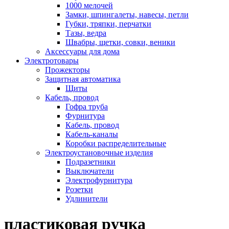
1000 мелочей
Замки, шпингалеты, навесы, петли
Губки, тряпки, перчатки
Тазы, ведра
Швабры, щетки, совки, веники
Аксессуары для дома
Электротовары
Прожекторы
Защитная автоматика
Щиты
Кабель, провод
Гофра труба
Фурнитура
Кабель, провод
Кабель-каналы
Коробки распределительные
Электроустановочные изделия
Подразетники
Выключатели
Электрофурнитура
Розетки
Удлинители
пластиковая ручка