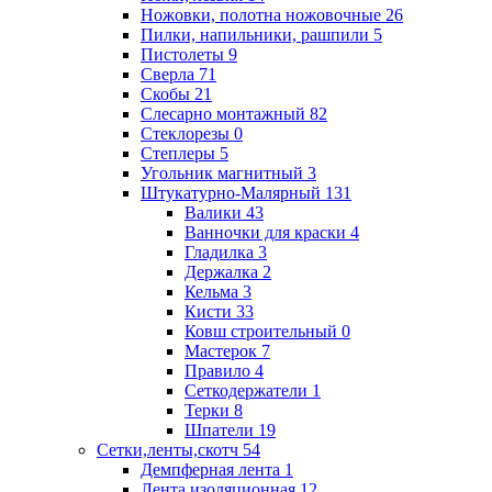
Ножовки, полотна ножовочные
26
Пилки, напильники, рашпили
5
Пистолеты
9
Сверла
71
Скобы
21
Слесарно монтажный
82
Стеклорезы
0
Степлеры
5
Угольник магнитный
3
Штукатурно-Малярный
131
Валики
43
Ванночки для краски
4
Гладилка
3
Держалка
2
Кельма
3
Кисти
33
Ковш строительный
0
Мастерок
7
Правило
4
Сеткодержатели
1
Терки
8
Шпатели
19
Сетки,ленты,скотч
54
Демпферная лента
1
Лента изоляционная
12