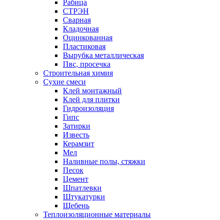
Рабица
СТРЭН
Сварная
Кладочная
Оцинкованная
Пластиковая
Вырубка металлическая
Пвс, просечка
Строительная химия
Сухие смеси
Клей монтажный
Клей для плитки
Гидроизоляция
Гипс
Затирки
Известь
Керамзит
Мел
Наливные полы, стяжки
Песок
Цемент
Шпатлевки
Штукатурки
Щебень
Теплоизоляционные материалы