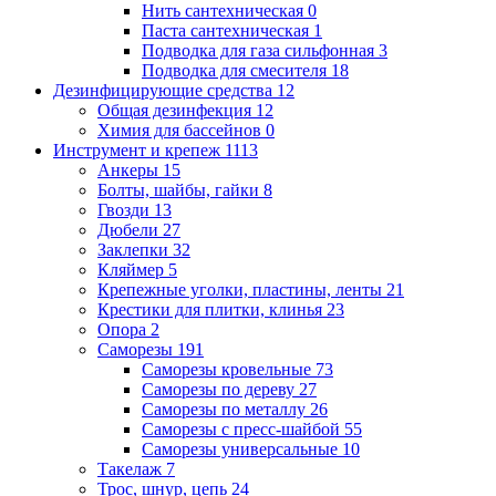
Нить сантехническая
0
Паста сантехническая
1
Подводка для газа сильфонная
3
Подводка для смесителя
18
Дезинфицирующие средства
12
Общая дезинфекция
12
Химия для бассейнов
0
Инструмент и крепеж
1113
Анкеры
15
Болты, шайбы, гайки
8
Гвозди
13
Дюбели
27
Заклепки
32
Кляймер
5
Крепежные уголки, пластины, ленты
21
Крестики для плитки, клинья
23
Опора
2
Саморезы
191
Саморезы кровельные
73
Саморезы по дереву
27
Саморезы по металлу
26
Саморезы с пресс-шайбой
55
Саморезы универсальные
10
Такелаж
7
Трос, шнур, цепь
24