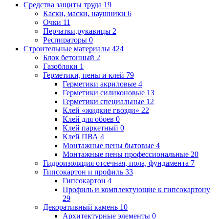
Средства защиты труда
19
Каски, маски, наушники
6
Очки
11
Перчатки,рукавицы
2
Респираторы
0
Строительные материалы
424
Блок бетонный
2
Газоблоки
1
Герметики, пены и клей
79
Герметики акриловые
4
Герметики силиконовые
13
Герметики специальные
12
Клей «жидкие гвозди»
22
Клей для обоев
0
Клей паркетный
0
Клей ПВА
4
Монтажные пены бытовые
4
Монтажные пены профессиональные
20
Гидроизоляция отсечная, пола, фундамента
7
Гипсокартон и профиль
33
Гипсокартон
4
Профиль и комплектующие к гипсокартону
29
Декоративный камень
10
Архитектурные элементы
0