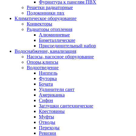
Фурнитура к панелям ПВХ
Решетки радиаторные
Подоконники пвх
Климатическое оборудование
Конвекторы
Радиаторы отопления
Алюминиевые
Биметаллические
Присоединительный набор
Водоснабжение, канализация
Насосы, насосное оборудование
Опоры,клипсы
Водоотведение
Ниппель
Футорка
Бочата
Удлинители сант
Американка
Сифон
Заглушки сантехнические
Крестовины
Муфты
Отводы
Переходы
Ревизии