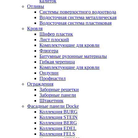
калиток
Отливы
Системы поверхостного водоотвода
Водосточная система металлическая
Водосточная система пластиковая
Кровля
Шифер пластик
Лист плоский
Комплектующие для кровли
Флюгера
Битумные рулонные материалы
Гибкая черепица
Комплектующие для кровли
Ондулин
Профнастил
Ограждения
Заборные решетки
Заборные панели
Штакетник
Фасадные панели Docke
Коллекция BURG
Коллекция STEIN
Коллекция BERG
Коллекция EDEL
Коллекция FELS