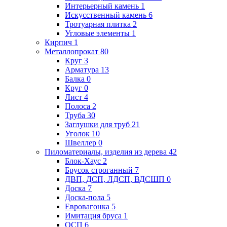
Интерьерный камень
1
Искусственный камень
6
Тротуарная плитка
2
Угловые элементы
1
Кирпич
1
Металлопрокат
80
Круг
3
Арматура
13
Балка
0
Круг
0
Лист
4
Полоса
2
Труба
30
Заглушки для труб
21
Уголок
10
Швеллер
0
Пиломатериалы, изделия из дерева
42
Блок-Хаус
2
Брусок строганный
7
ДВП, ДСП, ЛДСП, ВДСШП
0
Доска
7
Доска-пола
5
Евровагонка
5
Имитация бруса
1
ОСП
6