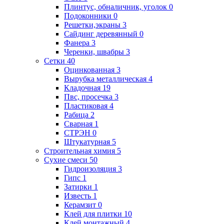
Плинтус, обналичник, уголок
0
Подоконники
0
Решетки,экраны
3
Сайдинг деревянный
0
Фанера
3
Черенки, швабры
3
Сетки
40
Оцинкованная
3
Вырубка металлическая
4
Кладочная
19
Пвс, просечка
3
Пластиковая
4
Рабица
2
Сварная
1
СТРЭН
0
Штукатурная
5
Строительная химия
5
Сухие смеси
50
Гидроизоляция
3
Гипс
1
Затирки
1
Известь
1
Керамзит
0
Клей для плитки
10
Клей монтажный
4