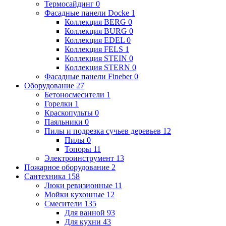
Термосайдинг
0
Фасадные панели Docke
1
Коллекция BERG
0
Коллекция BURG
0
Коллекция EDEL
0
Коллекция FELS
1
Коллекция STEIN
0
Коллекция STERN
0
Фасадные панели Fineber
0
Оборудование
27
Бетоносмесители
1
Горелки
1
Краскопульты
0
Паяльники
0
Пилы и подрезка сучьев деревьев
12
Пилы
0
Топоры
11
Электроинструмент
13
Пожарное оборудование
2
Сантехника
158
Люки ревизионные
11
Мойки кухонные
12
Смесители
135
Для ванной
93
Для кухни
43