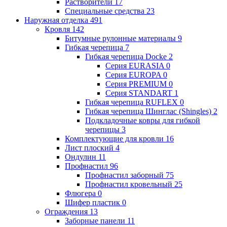
Растворители
17
Специальные средства
23
Наружная отделка
491
Кровля
142
Битумные рулонные материалы
9
Гибкая черепица
7
Гибкая черепица Docke
2
Серия EURASIA
0
Серия EUROPA
0
Серия PREMIUM
0
Серия STANDART
1
Гибкая черепица RUFLEX
0
Гибкая черепица Шинглас (Shingles)
2
Подкладочные ковры для гибкой
черепицы
3
Комплектующие для кровли
16
Лист плоский
4
Ондулин
11
Профнастил
96
Профнастил заборный
75
Профнастил кровельный
25
Флюгера
0
Шифер пластик
0
Ограждения
13
Заборные панели
11