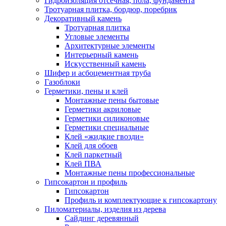
Гидроизоляция отсечная, пола, фундамента
Тротуарная плитка, бордюр, поребрик
Декоративный камень
Тротуарная плитка
Угловые элементы
Архитектурные элементы
Интерьерный камень
Искусственный камень
Шифер и асбоцементная труба
Газоблоки
Герметики, пены и клей
Монтажные пены бытовые
Герметики акриловые
Герметики силиконовые
Герметики специальные
Клей «жидкие гвозди»
Клей для обоев
Клей паркетный
Клей ПВА
Монтажные пены профессиональные
Гипсокартон и профиль
Гипсокартон
Профиль и комплектующие к гипсокартону
Пиломатериалы, изделия из дерева
Сайдинг деревянный