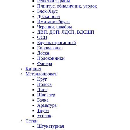
Решетки,экраны
Плинтус, обналичник, уголок
Блок-Хаус
Доска-пола
Имитация бруса
Черенки, швабры
ДВП, ДСП, ЛДСП, ВДСШП
ОСП
Брусок строганный
Евровагонка
Доска
Подоконники
Фанера
Кирпич
Металлопрокат
Круг
Полоса
Лист
Швеллер
Балка
Арматура
Труба
Уголок
Сетки
Штукатурная