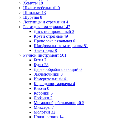
Хомуты
18
Шкант мебельный
0
Шпильки
13
Шурупы
8
Лестницы и стремянки
4
Расходные материалы
147
Диск полировочный
3
Круги отрезные
49
Проволока вязальная
6
Шлифовальные материалы
81
Электроды
8
Ручной инструмент
501
Биты
7
Буры
28
Деревообрабатывающий
0
Заклепочники
3
Измерительный
41
Карандаши, маркеры
4
Ключи
0
Коронки
5
Лобзики
2
Металлообрабатывающий
5
Миксеры
7
Молотки
32
Ножи, лезвия
14