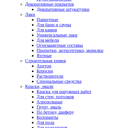
Декоративные покрытия
Декоративные штукатурки
Лаки
Паркетные
Для бани и сауны
Для камня
Универсальные лаки
Для мебели
Огнезащитные составы
Пропитки, антисептики, морилки
Яхтные
Строительная химия
Ацетон
Керосин
Растворители
Специальные средства
Краски, эмали
Краска для наружных работ
Для стен, потолков
Аэрозольные
Грунт, эмаль
По бетону, шиферу
Колоранты
Для пола
Для радиаторов