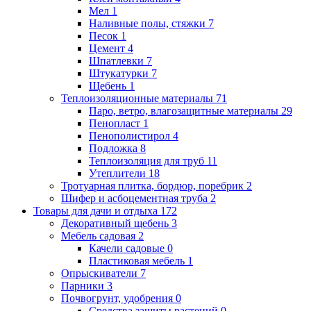
Мел
1
Наливные полы, стяжки
7
Песок
1
Цемент
4
Шпатлевки
7
Штукатурки
7
Щебень
1
Теплоизоляционные материалы
71
Паро, ветро, влагозащитные материалы
29
Пенопласт
1
Пенополистирол
4
Подложка
8
Теплоизоляция для труб
11
Утеплители
18
Тротуарная плитка, бордюр, поребрик
2
Шифер и асбоцементная труба
2
Товары для дачи и отдыха
172
Декоративный щебень
3
Мебель садовая
2
Качели садовые
0
Пластиковая мебель
1
Опрыскиватели
7
Парники
3
Почвогрунт, удобрения
0
Средства защиты растений
0