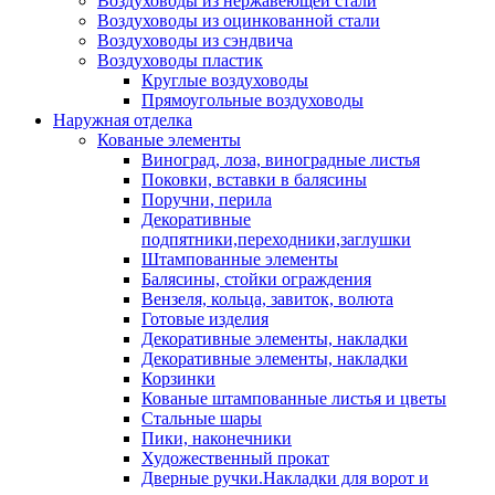
Воздуховоды из нержавеющей стали
Воздуховоды из оцинкованной стали
Воздуховоды из сэндвича
Воздуховоды пластик
Круглые воздуховоды
Прямоугольные воздуховоды
Наружная отделка
Кованые элементы
Виноград, лоза, виноградные листья
Поковки, вставки в балясины
Поручни, перила
Декоративные
подпятники,переходники,заглушки
Штампованные элементы
Балясины, стойки ограждения
Вензеля, кольца, завиток, волюта
Готовые изделия
Декоративные элементы, накладки
Декоративные элементы, накладки
Корзинки
Кованые штампованные листья и цветы
Стальные шары
Пики, наконечники
Художественный прокат
Дверные ручки.Накладки для ворот и