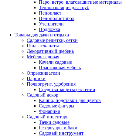
Паро, ветро, влагозащитные материалы
Теплоизоляция для труб
Пенопласт
Пенополистирол
Утеплители
Подложка
Товары для дачи и отдыха
Садовые решетки, сетки
Шпагат/канаты
Декоративный щебень
Мебель садовая
Качели садовые
Пластиковая мебель
Опрыскиватели
Парники
Почвогрунт, удобрения
Средства защиты растений
Садовый декор
Кашпо, подставки для цветов
Садовые фигуры
Фонарики
Садовый инвентарь
Тачки садовые
Резервуары и баки
Садовый инструмент