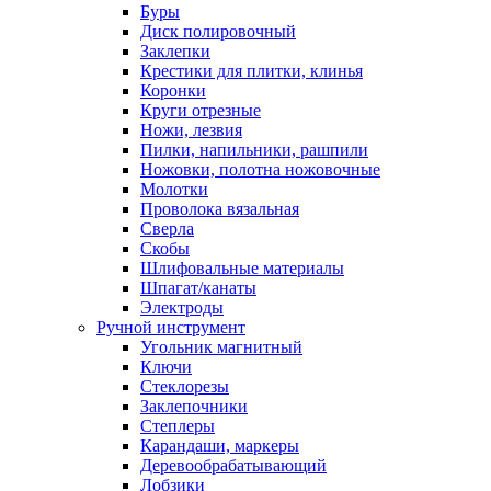
Буры
Диск полировочный
Заклепки
Крестики для плитки, клинья
Коронки
Круги отрезные
Ножи, лезвия
Пилки, напильники, рашпили
Ножовки, полотна ножовочные
Молотки
Проволока вязальная
Сверла
Скобы
Шлифовальные материалы
Шпагат/канаты
Электроды
Ручной инструмент
Угольник магнитный
Ключи
Стеклорезы
Заклепочники
Степлеры
Карандаши, маркеры
Деревообрабатывающий
Лобзики