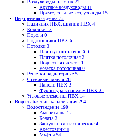
Воздуховоды пластик
27
Круглые воздуховоды
11
Прямоугольные воздуховоды
15
Внутренняя отделка
72
Наличник ПВХ, штапик ПВХ
4
Коврики
13
Пороги
0
Подоконники ПВХ
6
Потолки
3
Плинтус потолочный
0
Плитка потолочная
2
Подвесная система
1
Розетка потолочная
0
Решетки радиаторные
5
Стеновые панели
28
Панели ПВХ
3
Фурнитура к панелям ПВХ
25
Угловые элементы ПВХ
14
Водоснабжение, канализация
294
Водоотведение
198
Американка
12
Бочата
2
Заглушки сантехнические
4
Крестовины
8
Муфты
54