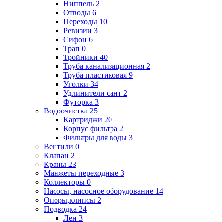
Ниппель
2
Отводы
6
Переходы
10
Ревизии
3
Сифон
6
Трап
0
Тройники
40
Труба канализационная
2
Труба пластиковая
9
Уголки
34
Удлинители сант
2
Футорка
3
Водоочистка
25
Картриджи
20
Корпус фильтра
2
Фильтры для воды
3
Вентили
0
Клапан
2
Краны
23
Манжеты переходные
3
Коллекторы
0
Насосы, насосное оборудование
14
Опоры,клипсы
2
Подводка
24
Лен
3