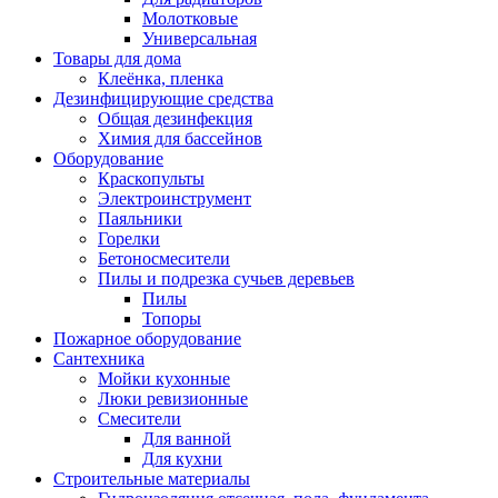
Молотковые
Универсальная
Товары для дома
Клеёнка, пленка
Дезинфицирующие средства
Общая дезинфекция
Химия для бассейнов
Оборудование
Краскопульты
Электроинструмент
Паяльники
Горелки
Бетоносмесители
Пилы и подрезка сучьев деревьев
Пилы
Топоры
Пожарное оборудование
Сантехника
Мойки кухонные
Люки ревизионные
Смесители
Для ванной
Для кухни
Строительные материалы