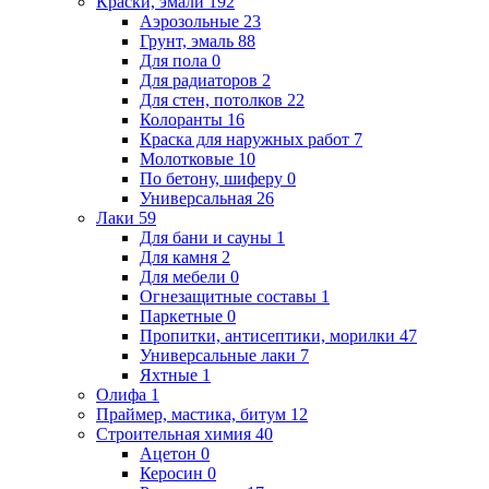
Краски, эмали
192
Аэрозольные
23
Грунт, эмаль
88
Для пола
0
Для радиаторов
2
Для стен, потолков
22
Колоранты
16
Краска для наружных работ
7
Молотковые
10
По бетону, шиферу
0
Универсальная
26
Лаки
59
Для бани и сауны
1
Для камня
2
Для мебели
0
Огнезащитные составы
1
Паркетные
0
Пропитки, антисептики, морилки
47
Универсальные лаки
7
Яхтные
1
Олифа
1
Праймер, мастика, битум
12
Строительная химия
40
Ацетон
0
Керосин
0