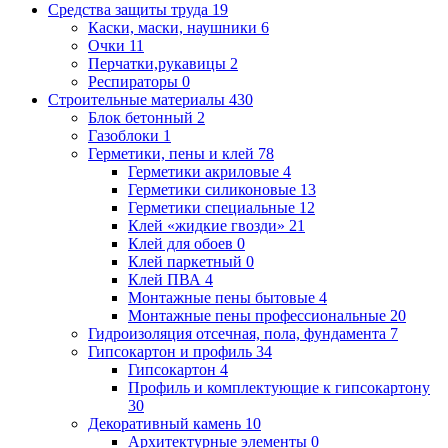
Средства защиты труда
19
Каски, маски, наушники
6
Очки
11
Перчатки,рукавицы
2
Респираторы
0
Строительные материалы
430
Блок бетонный
2
Газоблоки
1
Герметики, пены и клей
78
Герметики акриловые
4
Герметики силиконовые
13
Герметики специальные
12
Клей «жидкие гвозди»
21
Клей для обоев
0
Клей паркетный
0
Клей ПВА
4
Монтажные пены бытовые
4
Монтажные пены профессиональные
20
Гидроизоляция отсечная, пола, фундамента
7
Гипсокартон и профиль
34
Гипсокартон
4
Профиль и комплектующие к гипсокартону
30
Декоративный камень
10
Архитектурные элементы
0