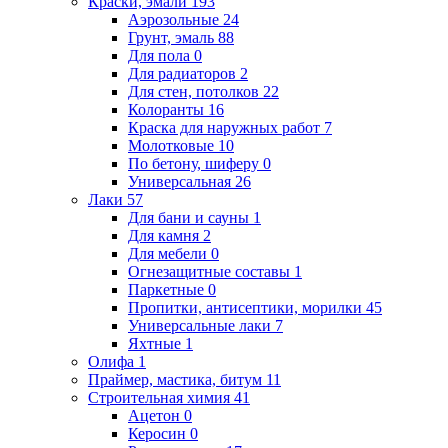
Краски, эмали
193
Аэрозольные
24
Грунт, эмаль
88
Для пола
0
Для радиаторов
2
Для стен, потолков
22
Колоранты
16
Краска для наружных работ
7
Молотковые
10
По бетону, шиферу
0
Универсальная
26
Лаки
57
Для бани и сауны
1
Для камня
2
Для мебели
0
Огнезащитные составы
1
Паркетные
0
Пропитки, антисептики, морилки
45
Универсальные лаки
7
Яхтные
1
Олифа
1
Праймер, мастика, битум
11
Строительная химия
41
Ацетон
0
Керосин
0