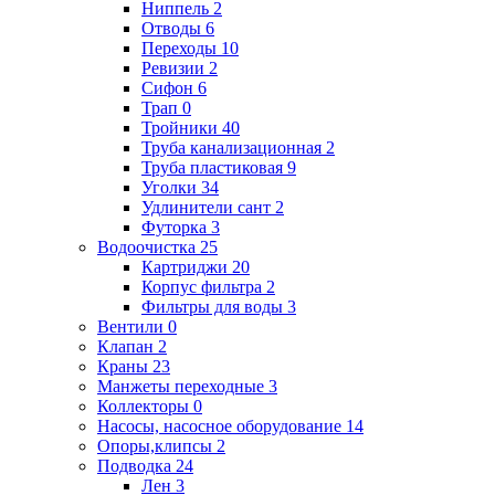
Ниппель
2
Отводы
6
Переходы
10
Ревизии
2
Сифон
6
Трап
0
Тройники
40
Труба канализационная
2
Труба пластиковая
9
Уголки
34
Удлинители сант
2
Футорка
3
Водоочистка
25
Картриджи
20
Корпус фильтра
2
Фильтры для воды
3
Вентили
0
Клапан
2
Краны
23
Манжеты переходные
3
Коллекторы
0
Насосы, насосное оборудование
14
Опоры,клипсы
2
Подводка
24
Лен
3