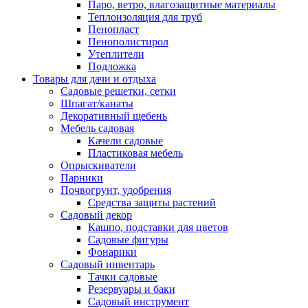
Паро, ветро, влагозащитные материалы
Теплоизоляция для труб
Пенопласт
Пенополистирол
Утеплители
Подложка
Товары для дачи и отдыха
Садовые решетки, сетки
Шпагат/канаты
Декоративный щебень
Мебель садовая
Качели садовые
Пластиковая мебель
Опрыскиватели
Парники
Почвогрунт, удобрения
Средства защиты растений
Садовый декор
Кашпо, подставки для цветов
Садовые фигуры
Фонарики
Садовый инвентарь
Тачки садовые
Резервуары и баки
Садовый инструмент