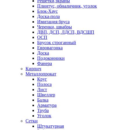
Решетки,экраны
Плинтус, обналичник, уголок
Блок-Хаус
Доска-пола
Имитация бруса
Черенки, швабры
ДВП, ДСП, ЛДСП, ВДСШП
ОСП
Брусок строганный
Евровагонка
Доска
Подоконники
Фанера
Кирпич
Металлопрокат
Круг
Полоса
Лист
Швеллер
Балка
Арматура
Труба
Уголок
Сетки
Штукатурная