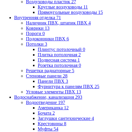
Воздуховоды пластик
27
Круглые воздуховоды
11
Прямоугольные воздуховоды
15
Внутренняя отделка
71
Наличник ПВХ, штапик ПВХ
4
Коврики
13
Пороги
0
Подоконники ПВХ
6
Потолки
3
Плинтус потолочный
0
Плитка потолочная
2
Подвесная система
1
Розетка потолочная
0
Решетки радиаторные
5
Стеновые панели
28
Панели ПВХ
3
Фурнитура к панелям ПВХ
25
Угловые элементы ПВХ
13
Водоснабжение, канализация
293
Водоотведение
197
Американка
12
Бочата
2
Заглушки сантехнические
4
Крестовины
8
Муфты
54