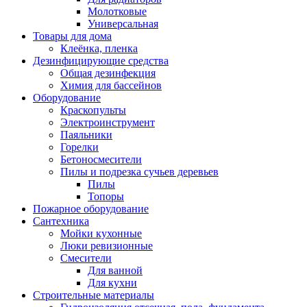
Молотковые
Универсальная
Товары для дома
Клеёнка, пленка
Дезинфицирующие средства
Общая дезинфекция
Химия для бассейнов
Оборудование
Краскопульты
Электроинструмент
Паяльники
Горелки
Бетоносмесители
Пилы и подрезка сучьев деревьев
Пилы
Топоры
Пожарное оборудование
Сантехника
Мойки кухонные
Люки ревизионные
Смесители
Для ванной
Для кухни
Строительные материалы