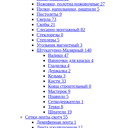
Ножовки, полотна ножовочные
27
Пилки, напильники, рашпили
5
Пистолеты
9
Сверла
73
Скобы
21
Слесарно монтажный
82
Стеклорезы
0
Степлеры
5
Угольник магнитный
3
Штукатурно-Малярный
140
Валики
47
Ванночки для краски
4
Гладилка
4
Держалка
2
Кельма
3
Кисти
33
Ковш строительный
0
Мастерок
9
Правило
5
Сеткодержатели
1
Терки
8
Шпатели
19
Сетки,ленты,скотч
55
Демпферная лента
1
Лента изоляционная
12