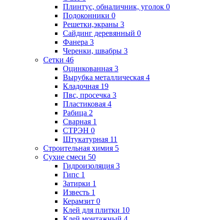
Плинтус, обналичник, уголок
0
Подоконники
0
Решетки,экраны
3
Сайдинг деревянный
0
Фанера
3
Черенки, швабры
3
Сетки
46
Оцинкованная
3
Вырубка металлическая
4
Кладочная
19
Пвс, просечка
3
Пластиковая
4
Рабица
2
Сварная
1
СТРЭН
0
Штукатурная
11
Строительная химия
5
Сухие смеси
50
Гидроизоляция
3
Гипс
1
Затирки
1
Известь
1
Керамзит
0
Клей для плитки
10
Клей монтажный
4