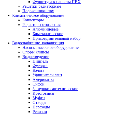
Фурнитура к панелям ПВХ
Решетки радиаторные
Подоконники пвх
Климатическое оборудование
Конвекторы
Радиаторы отопления
Алюминиевые
Биметаллические
Присоединительный набор
Водоснабжение, канализация
Насосы, насосное оборудование
Опоры,клипсы
Водоотведение
Ниппель
Футорка
Бочата
Удлинители сант
Американка
Сифон
Заглушки сантехнические
Крестовины
Муфты
Отводы
Переходы
Ревизии