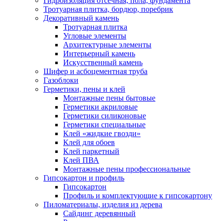
Гидроизоляция отсечная, пола, фундамента
Тротуарная плитка, бордюр, поребрик
Декоративный камень
Тротуарная плитка
Угловые элементы
Архитектурные элементы
Интерьерный камень
Искусственный камень
Шифер и асбоцементная труба
Газоблоки
Герметики, пены и клей
Монтажные пены бытовые
Герметики акриловые
Герметики силиконовые
Герметики специальные
Клей «жидкие гвозди»
Клей для обоев
Клей паркетный
Клей ПВА
Монтажные пены профессиональные
Гипсокартон и профиль
Гипсокартон
Профиль и комплектующие к гипсокартону
Пиломатериалы, изделия из дерева
Сайдинг деревянный