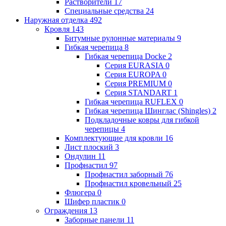
Растворители
17
Специальные средства
24
Наружная отделка
492
Кровля
143
Битумные рулонные материалы
9
Гибкая черепица
8
Гибкая черепица Docke
2
Серия EURASIA
0
Серия EUROPA
0
Серия PREMIUM
0
Серия STANDART
1
Гибкая черепица RUFLEX
0
Гибкая черепица Шинглас (Shingles)
2
Подкладочные ковры для гибкой
черепицы
4
Комплектующие для кровли
16
Лист плоский
3
Ондулин
11
Профнастил
97
Профнастил заборный
76
Профнастил кровельный
25
Флюгера
0
Шифер пластик
0
Ограждения
13
Заборные панели
11