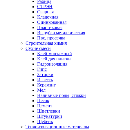
Рабица
СТРЭН
Сварная
Кладочная
Оцинкованная
Пластиковая
Вырубка металлическая
Пвс, просечка
Строительная химия
Сухие смеси
Клей монтажный
Клей для плитки
Гидроизоляция
Гипс
Затирки
Известь
Керамзит
Мел
Наливные полы, стяжки
Песок
Цемент
Шпатлевки
Штукатурки
Щебень
Теплоизоляционные материалы