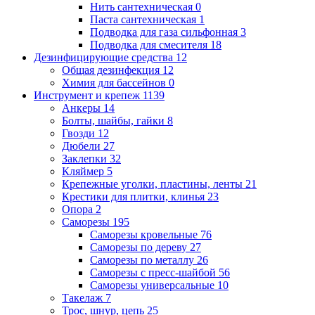
Нить сантехническая
0
Паста сантехническая
1
Подводка для газа сильфонная
3
Подводка для смесителя
18
Дезинфицирующие средства
12
Общая дезинфекция
12
Химия для бассейнов
0
Инструмент и крепеж
1139
Анкеры
14
Болты, шайбы, гайки
8
Гвозди
12
Дюбели
27
Заклепки
32
Кляймер
5
Крепежные уголки, пластины, ленты
21
Крестики для плитки, клинья
23
Опора
2
Саморезы
195
Саморезы кровельные
76
Саморезы по дереву
27
Саморезы по металлу
26
Саморезы с пресс-шайбой
56
Саморезы универсальные
10
Такелаж
7
Трос, шнур, цепь
25