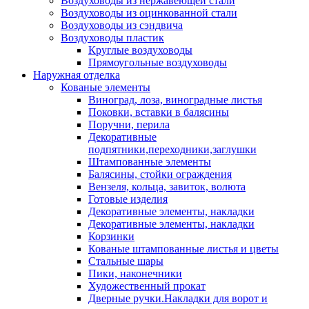
Воздуховоды из нержавеющей стали
Воздуховоды из оцинкованной стали
Воздуховоды из сэндвича
Воздуховоды пластик
Круглые воздуховоды
Прямоугольные воздуховоды
Наружная отделка
Кованые элементы
Виноград, лоза, виноградные листья
Поковки, вставки в балясины
Поручни, перила
Декоративные
подпятники,переходники,заглушки
Штампованные элементы
Балясины, стойки ограждения
Вензеля, кольца, завиток, волюта
Готовые изделия
Декоративные элементы, накладки
Декоративные элементы, накладки
Корзинки
Кованые штампованные листья и цветы
Стальные шары
Пики, наконечники
Художественный прокат
Дверные ручки.Накладки для ворот и