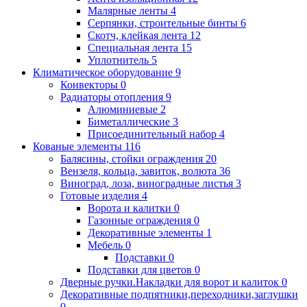
Малярные ленты
4
Серпянки, строительные бинты
6
Скотч, клейкая лента
12
Специальная лента
15
Уплотнитель
5
Климатическое оборудование
9
Конвекторы
0
Радиаторы отопления
9
Алюминиевые
2
Биметаллические
3
Присоединительный набор
4
Кованые элементы
116
Балясины, стойки ограждения
20
Вензеля, кольца, завиток, волюта
36
Виноград, лоза, виноградные листья
3
Готовые изделия
4
Ворота и калитки
0
Газонные ограждения
0
Декоративные элементы
1
Мебель
0
Подставки
0
Подставки для цветов
0
Дверные ручки.Накладки для ворот и калиток
0
Декоративные подпятники,переходники,заглушки
0