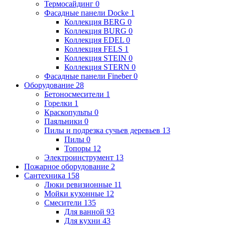
Термосайдинг
0
Фасадные панели Docke
1
Коллекция BERG
0
Коллекция BURG
0
Коллекция EDEL
0
Коллекция FELS
1
Коллекция STEIN
0
Коллекция STERN
0
Фасадные панели Fineber
0
Оборудование
28
Бетоносмесители
1
Горелки
1
Краскопульты
0
Паяльники
0
Пилы и подрезка сучьев деревьев
13
Пилы
0
Топоры
12
Электроинструмент
13
Пожарное оборудование
2
Сантехника
158
Люки ревизионные
11
Мойки кухонные
12
Смесители
135
Для ванной
93
Для кухни
43