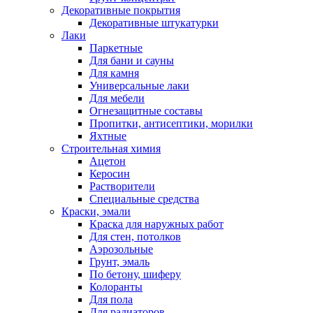
Декоративные покрытия
Декоративные штукатурки
Лаки
Паркетные
Для бани и сауны
Для камня
Универсальные лаки
Для мебели
Огнезащитные составы
Пропитки, антисептики, морилки
Яхтные
Строительная химия
Ацетон
Керосин
Растворители
Специальные средства
Краски, эмали
Краска для наружных работ
Для стен, потолков
Аэрозольные
Грунт, эмаль
По бетону, шиферу
Колоранты
Для пола
Для радиаторов