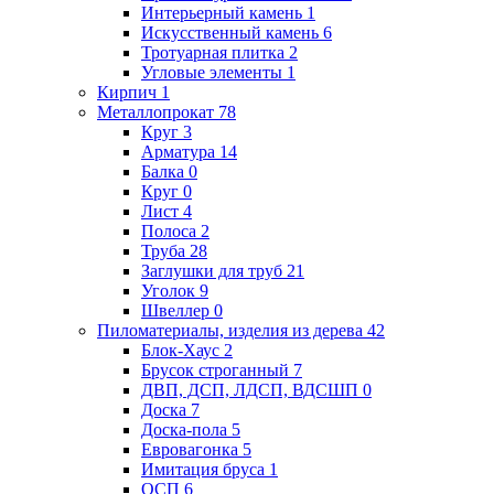
Интерьерный камень
1
Искусственный камень
6
Тротуарная плитка
2
Угловые элементы
1
Кирпич
1
Металлопрокат
78
Круг
3
Арматура
14
Балка
0
Круг
0
Лист
4
Полоса
2
Труба
28
Заглушки для труб
21
Уголок
9
Швеллер
0
Пиломатериалы, изделия из дерева
42
Блок-Хаус
2
Брусок строганный
7
ДВП, ДСП, ЛДСП, ВДСШП
0
Доска
7
Доска-пола
5
Евровагонка
5
Имитация бруса
1
ОСП
6