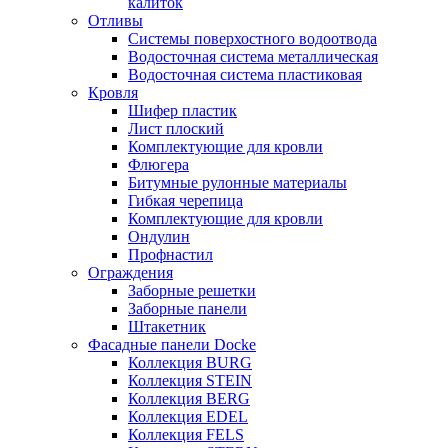
калиток
Отливы
Системы поверхостного водоотвода
Водосточная система металлическая
Водосточная система пластиковая
Кровля
Шифер пластик
Лист плоский
Комплектующие для кровли
Флюгера
Битумные рулонные материалы
Гибкая черепица
Комплектующие для кровли
Ондулин
Профнастил
Ограждения
Заборные решетки
Заборные панели
Штакетник
Фасадные панели Docke
Коллекция BURG
Коллекция STEIN
Коллекция BERG
Коллекция EDEL
Коллекция FELS