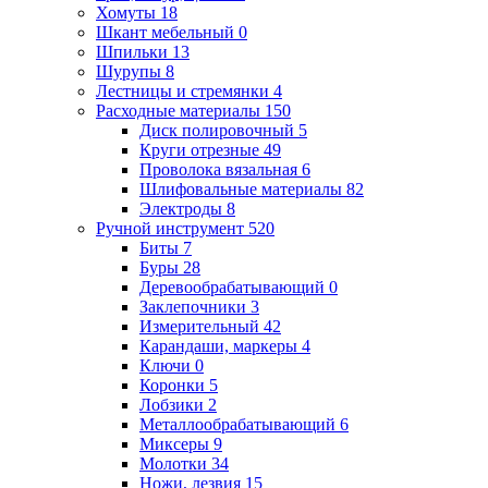
Хомуты
18
Шкант мебельный
0
Шпильки
13
Шурупы
8
Лестницы и стремянки
4
Расходные материалы
150
Диск полировочный
5
Круги отрезные
49
Проволока вязальная
6
Шлифовальные материалы
82
Электроды
8
Ручной инструмент
520
Биты
7
Буры
28
Деревообрабатывающий
0
Заклепочники
3
Измерительный
42
Карандаши, маркеры
4
Ключи
0
Коронки
5
Лобзики
2
Металлообрабатывающий
6
Миксеры
9
Молотки
34
Ножи, лезвия
15