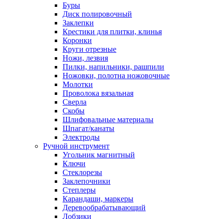
Буры
Диск полировочный
Заклепки
Крестики для плитки, клинья
Коронки
Круги отрезные
Ножи, лезвия
Пилки, напильники, рашпили
Ножовки, полотна ножовочные
Молотки
Проволока вязальная
Сверла
Скобы
Шлифовальные материалы
Шпагат/канаты
Электроды
Ручной инструмент
Угольник магнитный
Ключи
Стеклорезы
Заклепочники
Степлеры
Карандаши, маркеры
Деревообрабатывающий
Лобзики