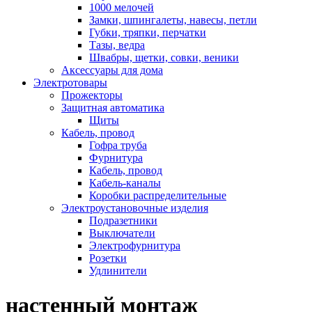
1000 мелочей
Замки, шпингалеты, навесы, петли
Губки, тряпки, перчатки
Тазы, ведра
Швабры, щетки, совки, веники
Аксессуары для дома
Электротовары
Прожекторы
Защитная автоматика
Щиты
Кабель, провод
Гофра труба
Фурнитура
Кабель, провод
Кабель-каналы
Коробки распределительные
Электроустановочные изделия
Подразетники
Выключатели
Электрофурнитура
Розетки
Удлинители
настенный монтаж