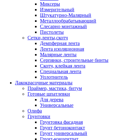
Миксеры
Измерительный
Штукатурно-Малярный
Металлообрабатывающий
Слесарно монтажный
Пистолеты
Сетки,ленты,скотч
Демпферная лента
Лента изоляционная
Малярные ленты
Серпянки, строительные бинты
Скотч, клейкая лента
Специальная лента
Уплотнитель
Лакокрасочные материалы
Праймер, мастика, битум
Готовые шпатлевки
Для дерева
Универсальные
Олифа
Грунтовки
Грунтовка фасадная
Грунт бетоноконтакт
Грунт универсальный
Грунт-концентрат