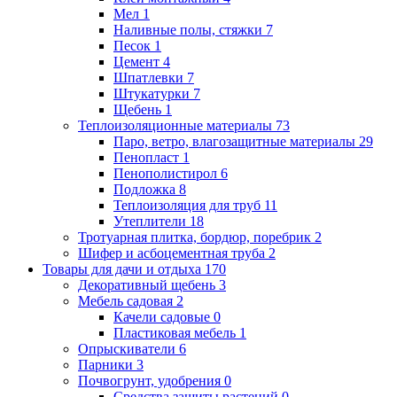
Мел
1
Наливные полы, стяжки
7
Песок
1
Цемент
4
Шпатлевки
7
Штукатурки
7
Щебень
1
Теплоизоляционные материалы
73
Паро, ветро, влагозащитные материалы
29
Пенопласт
1
Пенополистирол
6
Подложка
8
Теплоизоляция для труб
11
Утеплители
18
Тротуарная плитка, бордюр, поребрик
2
Шифер и асбоцементная труба
2
Товары для дачи и отдыха
170
Декоративный щебень
3
Мебель садовая
2
Качели садовые
0
Пластиковая мебель
1
Опрыскиватели
6
Парники
3
Почвогрунт, удобрения
0
Средства защиты растений
0