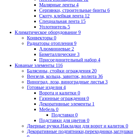
Малярные ленты
4
Серпянки, строительные бинты
6
Скотч, клейкая лента
12
Специальная лента
15
Уплотнитель
5
Климатическое оборудование
9
Конвекторы
0
Радиаторы отопления
9
Алюминиевые
2
Биметаллические
3
Присоединительный набор
4
Кованые элементы
116
Балясины, стойки ограждения
20
Вензеля, кольца, завиток, волюта
36
Виноград, лоза, виноградные листья
3
Готовые изделия
4
Ворота и калитки
0
Газонные ограждения
0
Декоративные элементы
1
Мебель
0
Подставки
0
Подставки для цветов
0
Дверные ручки.Накладки для ворот и калиток
0
Декоративные подпятники,переходники,заглушки
0