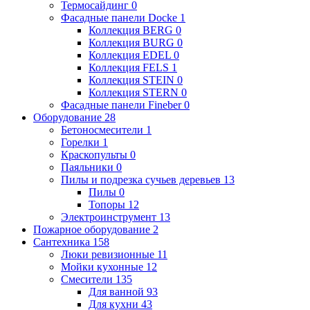
Термосайдинг
0
Фасадные панели Docke
1
Коллекция BERG
0
Коллекция BURG
0
Коллекция EDEL
0
Коллекция FELS
1
Коллекция STEIN
0
Коллекция STERN
0
Фасадные панели Fineber
0
Оборудование
28
Бетоносмесители
1
Горелки
1
Краскопульты
0
Паяльники
0
Пилы и подрезка сучьев деревьев
13
Пилы
0
Топоры
12
Электроинструмент
13
Пожарное оборудование
2
Сантехника
158
Люки ревизионные
11
Мойки кухонные
12
Смесители
135
Для ванной
93
Для кухни
43