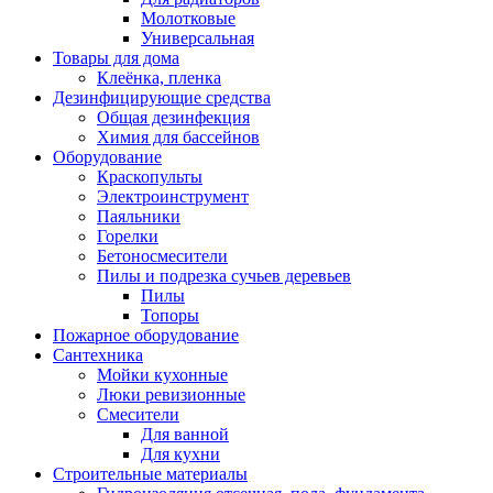
Молотковые
Универсальная
Товары для дома
Клеёнка, пленка
Дезинфицирующие средства
Общая дезинфекция
Химия для бассейнов
Оборудование
Краскопульты
Электроинструмент
Паяльники
Горелки
Бетоносмесители
Пилы и подрезка сучьев деревьев
Пилы
Топоры
Пожарное оборудование
Сантехника
Мойки кухонные
Люки ревизионные
Смесители
Для ванной
Для кухни
Строительные материалы