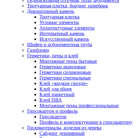
Гидроизоляция отсечная, пола, фундамента
Тротуарная плитка, бордюр, поребрик
Декоративный камень
Тротуарная плитка
Угловые элементы
Архитектурные элементы
Интерьерный камень
Искусственный камень
Шифер и асбоцементная труба
Газоблоки
Герметики, пены и клей
Монтажные пены бытовые
Герметики акриловые
Герметики силиконовые
Герметики специальные
Клей «жидкие гвозди»
Клей для обоев
Клей паркетный
Клей ПВА
Монтажные пены профессиональные
Гипсокартон и профиль
Гипсокартон
Профиль и комплектующие к гипсокартону
Пиломатериалы, изделия из дерева
Сайдинг деревянный