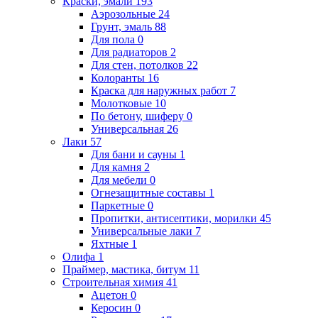
Краски, эмали
193
Аэрозольные
24
Грунт, эмаль
88
Для пола
0
Для радиаторов
2
Для стен, потолков
22
Колоранты
16
Краска для наружных работ
7
Молотковые
10
По бетону, шиферу
0
Универсальная
26
Лаки
57
Для бани и сауны
1
Для камня
2
Для мебели
0
Огнезащитные составы
1
Паркетные
0
Пропитки, антисептики, морилки
45
Универсальные лаки
7
Яхтные
1
Олифа
1
Праймер, мастика, битум
11
Строительная химия
41
Ацетон
0
Керосин
0