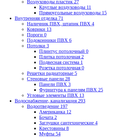
Воздуховоды пластик
27
Круглые воздуховоды
11
Прямоугольные воздуховоды
15
Внутренняя отделка
71
Наличник ПВХ, штапик ПВХ
4
Коврики
13
Пороги
0
Подоконники ПВХ
6
Потолки
3
Плинтус потолочный
0
Плитка потолочная
2
Подвесная система
1
Розетка потолочная
0
Решетки радиаторные
5
Стеновые панели
28
Панели ПВХ
3
Фурнитура к панелям ПВХ
25
Угловые элементы ПВХ
13
Водоснабжение, канализация
293
Водоотведение
197
Американка
12
Бочата
2
Заглушки сантехнические
4
Крестовины
8
Муфты
54