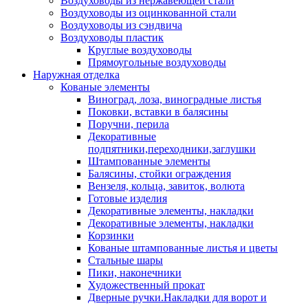
Воздуховоды из нержавеющей стали
Воздуховоды из оцинкованной стали
Воздуховоды из сэндвича
Воздуховоды пластик
Круглые воздуховоды
Прямоугольные воздуховоды
Наружная отделка
Кованые элементы
Виноград, лоза, виноградные листья
Поковки, вставки в балясины
Поручни, перила
Декоративные
подпятники,переходники,заглушки
Штампованные элементы
Балясины, стойки ограждения
Вензеля, кольца, завиток, волюта
Готовые изделия
Декоративные элементы, накладки
Декоративные элементы, накладки
Корзинки
Кованые штампованные листья и цветы
Стальные шары
Пики, наконечники
Художественный прокат
Дверные ручки.Накладки для ворот и