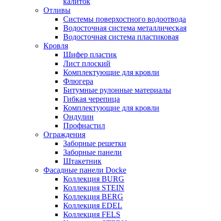
калиток
Отливы
Системы поверхостного водоотвода
Водосточная система металлическая
Водосточная система пластиковая
Кровля
Шифер пластик
Лист плоский
Комплектующие для кровли
Флюгера
Битумные рулонные материалы
Гибкая черепица
Комплектующие для кровли
Ондулин
Профнастил
Ограждения
Заборные решетки
Заборные панели
Штакетник
Фасадные панели Docke
Коллекция BURG
Коллекция STEIN
Коллекция BERG
Коллекция EDEL
Коллекция FELS