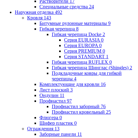
Растворители
17
Специальные средства
24
Наружная отделка
492
Кровля
143
Битумные рулонные материалы
9
Гибкая черепица
8
Гибкая черепица Docke
2
Серия EURASIA
0
Серия EUROPA
0
Серия PREMIUM
0
Серия STANDART
1
Гибкая черепица RUFLEX
0
Гибкая черепица Шинглас (Shingles)
2
Подкладочные ковры для гибкой
черепицы
4
Комплектующие для кровли
16
Лист плоский
3
Ондулин
11
Профнастил
97
Профнастил заборный
76
Профнастил кровельный
25
Флюгера
0
Шифер пластик
0
Ограждения
13
Заборные панели
11