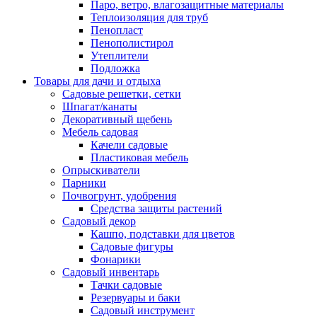
Паро, ветро, влагозащитные материалы
Теплоизоляция для труб
Пенопласт
Пенополистирол
Утеплители
Подложка
Товары для дачи и отдыха
Садовые решетки, сетки
Шпагат/канаты
Декоративный щебень
Мебель садовая
Качели садовые
Пластиковая мебель
Опрыскиватели
Парники
Почвогрунт, удобрения
Средства защиты растений
Садовый декор
Кашпо, подставки для цветов
Садовые фигуры
Фонарики
Садовый инвентарь
Тачки садовые
Резервуары и баки
Садовый инструмент