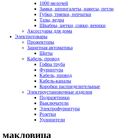
1000 мелочей
Замки, шпингалеты, навесы, петли
Губки, тряпки, перчатки
Тазы, ведра
Швабры, щетки, совки, веники
Аксессуары для дома
Электротовары
Прожекторы
Защитная автоматика
Щиты
Кабель, провод
Гофра труба
Фурнитура
Кабель, провод
Кабель-каналы
Коробки распределительные
Электроустановочные изделия
Подразетники
Выключатели
Электрофурнитура
Розетки
Удлинители
макловица