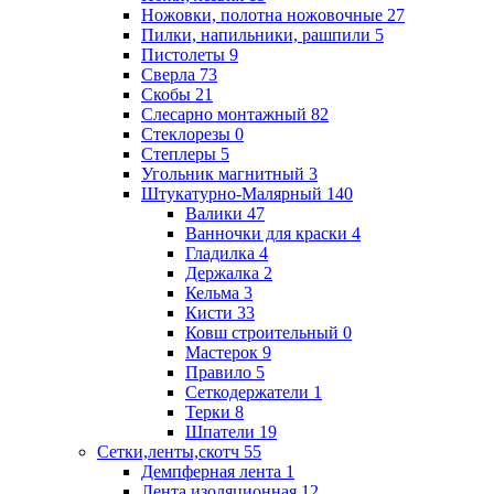
Ножовки, полотна ножовочные
27
Пилки, напильники, рашпили
5
Пистолеты
9
Сверла
73
Скобы
21
Слесарно монтажный
82
Стеклорезы
0
Степлеры
5
Угольник магнитный
3
Штукатурно-Малярный
140
Валики
47
Ванночки для краски
4
Гладилка
4
Держалка
2
Кельма
3
Кисти
33
Ковш строительный
0
Мастерок
9
Правило
5
Сеткодержатели
1
Терки
8
Шпатели
19
Сетки,ленты,скотч
55
Демпферная лента
1
Лента изоляционная
12