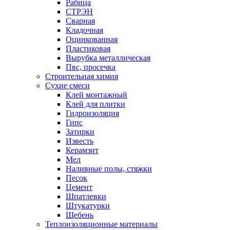
Рабица
СТРЭН
Сварная
Кладочная
Оцинкованная
Пластиковая
Вырубка металлическая
Пвс, просечка
Строительная химия
Сухие смеси
Клей монтажный
Клей для плитки
Гидроизоляция
Гипс
Затирки
Известь
Керамзит
Мел
Наливные полы, стяжки
Песок
Цемент
Шпатлевки
Штукатурки
Щебень
Теплоизоляционные материалы