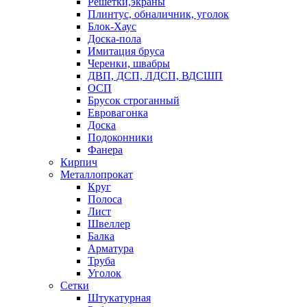
Решетки,экраны
Плинтус, обналичник, уголок
Блок-Хаус
Доска-пола
Имитация бруса
Черенки, швабры
ДВП, ДСП, ЛДСП, ВДСШП
ОСП
Брусок строганный
Евровагонка
Доска
Подоконники
Фанера
Кирпич
Металлопрокат
Круг
Полоса
Лист
Швеллер
Балка
Арматура
Труба
Уголок
Сетки
Штукатурная