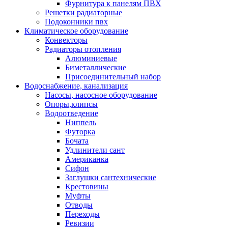
Фурнитура к панелям ПВХ
Решетки радиаторные
Подоконники пвх
Климатическое оборудование
Конвекторы
Радиаторы отопления
Алюминиевые
Биметаллические
Присоединительный набор
Водоснабжение, канализация
Насосы, насосное оборудование
Опоры,клипсы
Водоотведение
Ниппель
Футорка
Бочата
Удлинители сант
Американка
Сифон
Заглушки сантехнические
Крестовины
Муфты
Отводы
Переходы
Ревизии