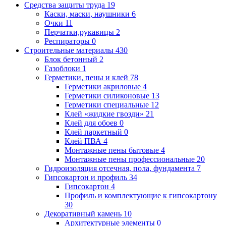
Средства защиты труда
19
Каски, маски, наушники
6
Очки
11
Перчатки,рукавицы
2
Респираторы
0
Строительные материалы
430
Блок бетонный
2
Газоблоки
1
Герметики, пены и клей
78
Герметики акриловые
4
Герметики силиконовые
13
Герметики специальные
12
Клей «жидкие гвозди»
21
Клей для обоев
0
Клей паркетный
0
Клей ПВА
4
Монтажные пены бытовые
4
Монтажные пены профессиональные
20
Гидроизоляция отсечная, пола, фундамента
7
Гипсокартон и профиль
34
Гипсокартон
4
Профиль и комплектующие к гипсокартону
30
Декоративный камень
10
Архитектурные элементы
0