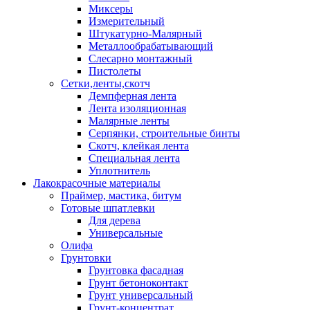
Миксеры
Измерительный
Штукатурно-Малярный
Металлообрабатывающий
Слесарно монтажный
Пистолеты
Сетки,ленты,скотч
Демпферная лента
Лента изоляционная
Малярные ленты
Серпянки, строительные бинты
Скотч, клейкая лента
Специальная лента
Уплотнитель
Лакокрасочные материалы
Праймер, мастика, битум
Готовые шпатлевки
Для дерева
Универсальные
Олифа
Грунтовки
Грунтовка фасадная
Грунт бетоноконтакт
Грунт универсальный
Грунт-концентрат