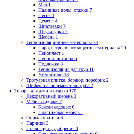
Мел
1
Наливные полы, стяжки
7
Песок
1
Цемент
4
Шпатлевки
7
Штукатурки
7
Щебень
1
Теплоизоляционные материалы
73
Паро, ветро, влагозащитные материалы
29
Пенопласт
1
Пенополистирол
6
Подложка
8
Теплоизоляция для труб
11
Утеплители
18
Тротуарная плитка, бордюр, поребрик
2
Шифер и асбоцементная труба
2
Товары для дачи и отдыха
170
Декоративный щебень
3
Мебель садовая
2
Качели садовые
0
Пластиковая мебель
1
Опрыскиватели
6
Парники
3
Почвогрунт, удобрения
0
Средства защиты растений
0