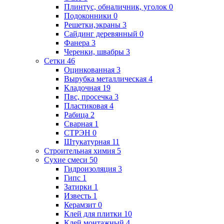
Плинтус, обналичник, уголок
0
Подоконники
0
Решетки,экраны
3
Сайдинг деревянный
0
Фанера
3
Черенки, швабры
3
Сетки
46
Оцинкованная
3
Вырубка металлическая
4
Кладочная
19
Пвс, просечка
3
Пластиковая
4
Рабица
2
Сварная
1
СТРЭН
0
Штукатурная
11
Строительная химия
5
Сухие смеси
50
Гидроизоляция
3
Гипс
1
Затирки
1
Известь
1
Керамзит
0
Клей для плитки
10
Клей монтажный
4