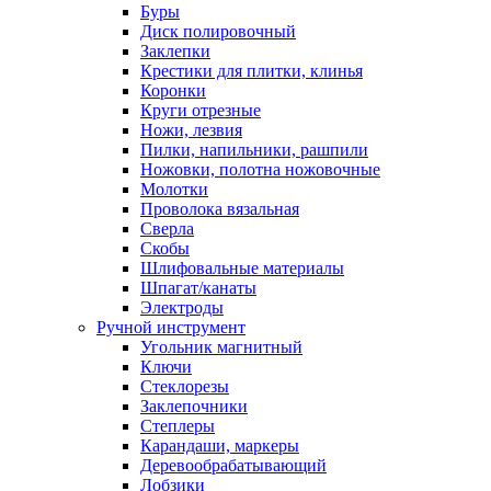
Буры
Диск полировочный
Заклепки
Крестики для плитки, клинья
Коронки
Круги отрезные
Ножи, лезвия
Пилки, напильники, рашпили
Ножовки, полотна ножовочные
Молотки
Проволока вязальная
Сверла
Скобы
Шлифовальные материалы
Шпагат/канаты
Электроды
Ручной инструмент
Угольник магнитный
Ключи
Стеклорезы
Заклепочники
Степлеры
Карандаши, маркеры
Деревообрабатывающий
Лобзики