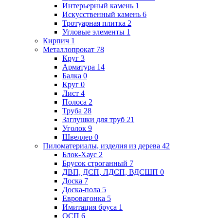
Интерьерный камень
1
Искусственный камень
6
Тротуарная плитка
2
Угловые элементы
1
Кирпич
1
Металлопрокат
78
Круг
3
Арматура
14
Балка
0
Круг
0
Лист
4
Полоса
2
Труба
28
Заглушки для труб
21
Уголок
9
Швеллер
0
Пиломатериалы, изделия из дерева
42
Блок-Хаус
2
Брусок строганный
7
ДВП, ДСП, ЛДСП, ВДСШП
0
Доска
7
Доска-пола
5
Евровагонка
5
Имитация бруса
1
ОСП
6