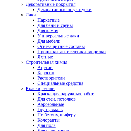
Декоративные покрытия
Декоративные штукатурки
Лаки
Паркетные
Для бани и сауны
Для камня
Универсальные лаки
Для мебели
Огнезащитные составы
Пропитки, антисептики, морилки
Яхтные
Строительная химия
Ацетон
Керосин
Растворители
Специальные средства
Краски, эмали
Краска для наружных работ
Для стен, потолков
Аэрозольные
Грунт, эмаль
По бетону, шиферу
Колоранты
Для пола
Для радиаторов