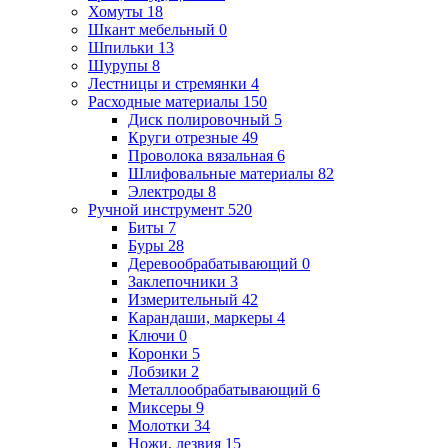
Хомуты
18
Шкант мебельный
0
Шпильки
13
Шурупы
8
Лестницы и стремянки
4
Расходные материалы
150
Диск полировочный
5
Круги отрезные
49
Проволока вязальная
6
Шлифовальные материалы
82
Электроды
8
Ручной инструмент
520
Биты
7
Буры
28
Деревообрабатывающий
0
Заклепочники
3
Измерительный
42
Карандаши, маркеры
4
Ключи
0
Коронки
5
Лобзики
2
Металлообрабатывающий
6
Миксеры
9
Молотки
34
Ножи, лезвия
15