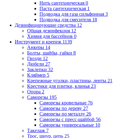
Нить сантехническая
0
Паста сантехническая
1
Подводка для газа сильфонная
3
Подводка для смесителя
18
Дезинфицирующие средства
12
Общая дезинфекция
12
Химия для бассейнов
0
Инструмент и крепеж
1139
Анкеры
14
Болты, шайбы, гайки
8
Гвозди
12
Дюбели
27
Заклепки
32
Кляймер
5
Крепежные уголки, пластины, ленты
21
Крестики для плитки, клинья
23
Опора
2
Саморезы
195
Саморезы кровельные
76
Саморезы по дереву
27
Саморезы по металлу
26
Саморезы с пресс-шайбой
56
Саморезы универсальные
10
Такелаж
7
Трос, шнур, цепь
25