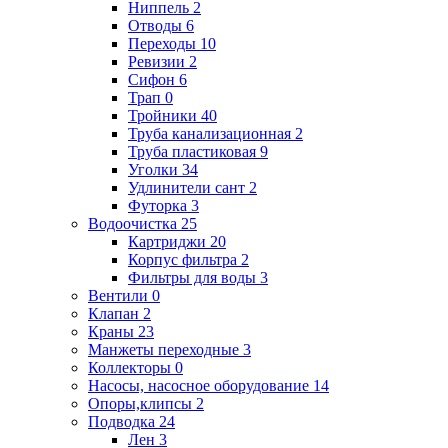
Ниппель
2
Отводы
6
Переходы
10
Ревизии
2
Сифон
6
Трап
0
Тройники
40
Труба канализационная
2
Труба пластиковая
9
Уголки
34
Удлинители сант
2
Футорка
3
Водоочистка
25
Картриджи
20
Корпус фильтра
2
Фильтры для воды
3
Вентили
0
Клапан
2
Краны
23
Манжеты переходные
3
Коллекторы
0
Насосы, насосное оборудование
14
Опоры,клипсы
2
Подводка
24
Лен
3