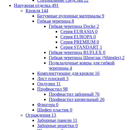
Специальные средства
22
Наружная отделка
491
Кровля
144
Битумные рулонные материалы
9
Гибкая черепица
8
Гибкая черепица Docke
2
Серия EURASIA
0
Серия EUROPA
0
Серия PREMIUM
0
Серия STANDART
1
Гибкая черепица RUFLEX
0
Гибкая черепица Шинглас (Shingles)
2
Подкладочные ковры для гибкой
черепицы
4
Комплектующие для кровли
16
Лист плоский
3
Ондулин
11
Профнастил
98
Профнастил заборный
76
Профнастил кровельный
26
Флюгера
0
Шифер пластик
0
Ограждения
13
Заборные панели
11
Заборные решетки
0