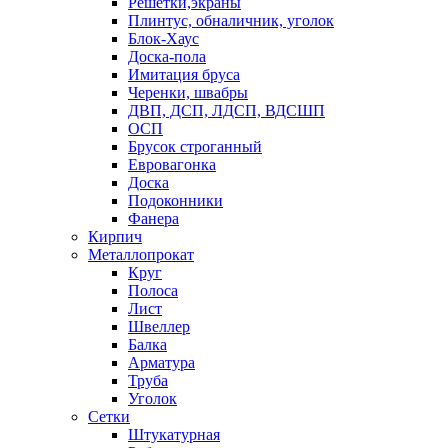
Решетки,экраны
Плинтус, обналичник, уголок
Блок-Хаус
Доска-пола
Имитация бруса
Черенки, швабры
ДВП, ДСП, ЛДСП, ВДСШП
ОСП
Брусок строганный
Евровагонка
Доска
Подоконники
Фанера
Кирпич
Металлопрокат
Круг
Полоса
Лист
Швеллер
Балка
Арматура
Труба
Уголок
Сетки
Штукатурная