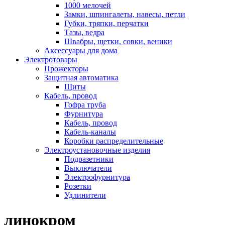
1000 мелочей
Замки, шпингалеты, навесы, петли
Губки, тряпки, перчатки
Тазы, ведра
Швабры, щетки, совки, веники
Аксессуары для дома
Электротовары
Прожекторы
Защитная автоматика
Щиты
Кабель, провод
Гофра труба
Фурнитура
Кабель, провод
Кабель-каналы
Коробки распределительные
Электроустановочные изделия
Подразетники
Выключатели
Электрофурнитура
Розетки
Удлинители
линокром