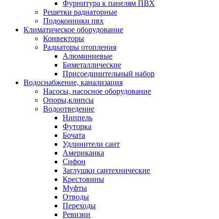
Фурнитура к панелям ПВХ
Решетки радиаторные
Подоконники пвх
Климатическое оборудование
Конвекторы
Радиаторы отопления
Алюминиевые
Биметаллические
Присоединительный набор
Водоснабжение, канализация
Насосы, насосное оборудование
Опоры,клипсы
Водоотведение
Ниппель
Футорка
Бочата
Удлинители сант
Американка
Сифон
Заглушки сантехнические
Крестовины
Муфты
Отводы
Переходы
Ревизии