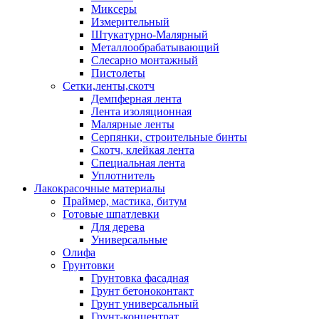
Миксеры
Измерительный
Штукатурно-Малярный
Металлообрабатывающий
Слесарно монтажный
Пистолеты
Сетки,ленты,скотч
Демпферная лента
Лента изоляционная
Малярные ленты
Серпянки, строительные бинты
Скотч, клейкая лента
Специальная лента
Уплотнитель
Лакокрасочные материалы
Праймер, мастика, битум
Готовые шпатлевки
Для дерева
Универсальные
Олифа
Грунтовки
Грунтовка фасадная
Грунт бетоноконтакт
Грунт универсальный
Грунт-концентрат