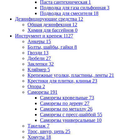
Паста сантехническая
1
Подводка для газа сильфонная
3
Подводка для смесителя
18
Дезинфицирующие средства
12
Общая дезинфекция
12
Химия для бассейнов
0
Инструмент и крепеж
1127
Анкеры
15
Болты, шайбы, гайки
8
Гвозди
13
Дюбели
27
Заклепки
32
Кляймер
5
Крепежные уголки, пластины, ленты
21
Крестики для плитки, клинья
23
Опора
2
Саморезы
191
Саморезы кровельные
73
Саморезы по дереву
27
Саморезы по металлу
26
Саморезы с пресс-шайбой
55
Саморезы универсальные
10
Такелаж
7
Трос, шнур, цепь
25
Хомуты
18