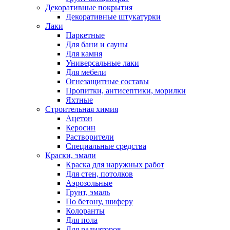
Декоративные покрытия
Декоративные штукатурки
Лаки
Паркетные
Для бани и сауны
Для камня
Универсальные лаки
Для мебели
Огнезащитные составы
Пропитки, антисептики, морилки
Яхтные
Строительная химия
Ацетон
Керосин
Растворители
Специальные средства
Краски, эмали
Краска для наружных работ
Для стен, потолков
Аэрозольные
Грунт, эмаль
По бетону, шиферу
Колоранты
Для пола
Для радиаторов