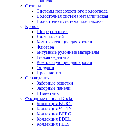
калиток
Отливы
Системы поверхостного водоотвода
Водосточная система металлическая
Водосточная система пластиковая
Кровля
Шифер пластик
Лист плоский
Комплектующие для кровли
Флюгера
Битумные рулонные материалы
Гибкая черепица
Комплектующие для кровли
Ондулин
Профнастил
Ограждения
Заборные решетки
Заборные панели
Штакетник
Фасадные панели Docke
Коллекция BURG
Коллекция STEIN
Коллекция BERG
Коллекция EDEL
Коллекция FELS