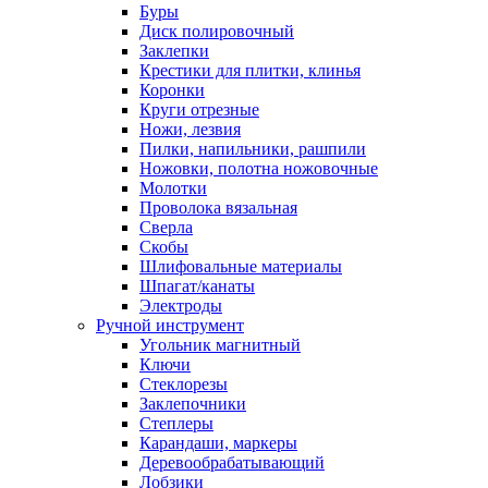
Буры
Диск полировочный
Заклепки
Крестики для плитки, клинья
Коронки
Круги отрезные
Ножи, лезвия
Пилки, напильники, рашпили
Ножовки, полотна ножовочные
Молотки
Проволока вязальная
Сверла
Скобы
Шлифовальные материалы
Шпагат/канаты
Электроды
Ручной инструмент
Угольник магнитный
Ключи
Стеклорезы
Заклепочники
Степлеры
Карандаши, маркеры
Деревообрабатывающий
Лобзики