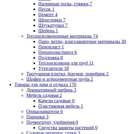
Наливные полы, стяжки
7
Песок
1
Цемент
4
Шпатлевки
7
Штукатурки
7
Щебень
1
Теплоизоляционные материалы
74
Паро, ветро, влагозащитные материалы
30
Пенопласт
1
Пенополистирол
6
Подложка
8
Теплоизоляция для труб
11
Утеплители
18
Тротуарная плитка, бордюр, поребрик
2
Шифер и асбоцементная труба
2
Товары для дачи и отдыха
170
Декоративный щебень
3
Мебель садовая
2
Качели садовые
0
Пластиковая мебель
1
Опрыскиватели
6
Парники
3
Почвогрунт, удобрения
0
Средства защиты растений
0
Садовые решетки, сетки
3