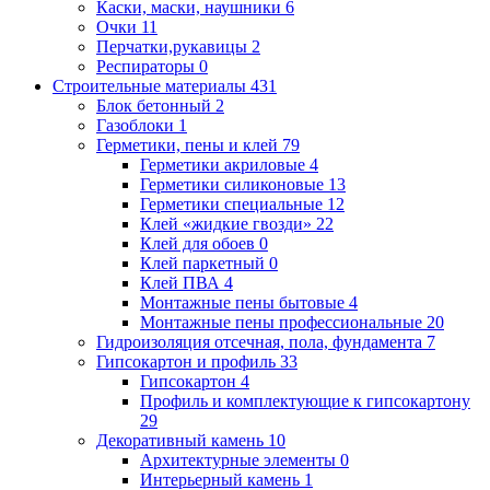
Каски, маски, наушники
6
Очки
11
Перчатки,рукавицы
2
Респираторы
0
Строительные материалы
431
Блок бетонный
2
Газоблоки
1
Герметики, пены и клей
79
Герметики акриловые
4
Герметики силиконовые
13
Герметики специальные
12
Клей «жидкие гвозди»
22
Клей для обоев
0
Клей паркетный
0
Клей ПВА
4
Монтажные пены бытовые
4
Монтажные пены профессиональные
20
Гидроизоляция отсечная, пола, фундамента
7
Гипсокартон и профиль
33
Гипсокартон
4
Профиль и комплектующие к гипсокартону
29
Декоративный камень
10
Архитектурные элементы
0
Интерьерный камень
1