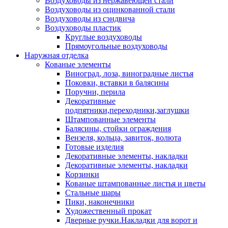
Воздуховоды из нержавеющей стали
Воздуховоды из оцинкованной стали
Воздуховоды из сэндвича
Воздуховоды пластик
Круглые воздуховоды
Прямоугольные воздуховоды
Наружная отделка
Кованые элементы
Виноград, лоза, виноградные листья
Поковки, вставки в балясины
Поручни, перила
Декоративные
подпятники,переходники,заглушки
Штампованные элементы
Балясины, стойки ограждения
Вензеля, кольца, завиток, волюта
Готовые изделия
Декоративные элементы, накладки
Декоративные элементы, накладки
Корзинки
Кованые штампованные листья и цветы
Стальные шары
Пики, наконечники
Художественный прокат
Дверные ручки.Накладки для ворот и