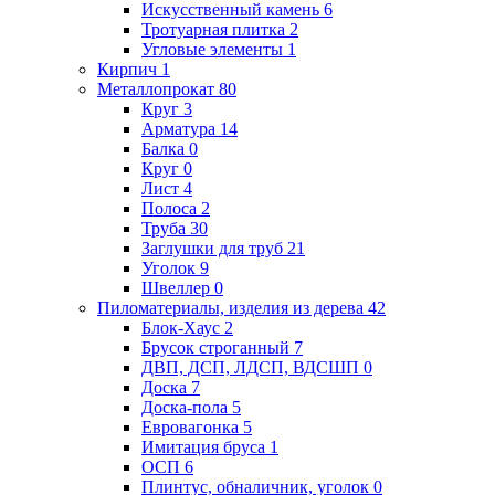
Искусственный камень
6
Тротуарная плитка
2
Угловые элементы
1
Кирпич
1
Металлопрокат
80
Круг
3
Арматура
14
Балка
0
Круг
0
Лист
4
Полоса
2
Труба
30
Заглушки для труб
21
Уголок
9
Швеллер
0
Пиломатериалы, изделия из дерева
42
Блок-Хаус
2
Брусок строганный
7
ДВП, ДСП, ЛДСП, ВДСШП
0
Доска
7
Доска-пола
5
Евровагонка
5
Имитация бруса
1
ОСП
6
Плинтус, обналичник, уголок
0