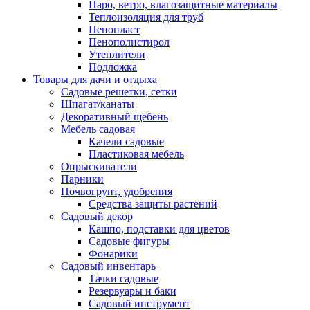
Паро, ветро, влагозащитные материалы
Теплоизоляция для труб
Пенопласт
Пенополистирол
Утеплители
Подложка
Товары для дачи и отдыха
Садовые решетки, сетки
Шпагат/канаты
Декоративный щебень
Мебель садовая
Качели садовые
Пластиковая мебель
Опрыскиватели
Парники
Почвогрунт, удобрения
Средства защиты растений
Садовый декор
Кашпо, подставки для цветов
Садовые фигуры
Фонарики
Садовый инвентарь
Тачки садовые
Резервуары и баки
Садовый инструмент