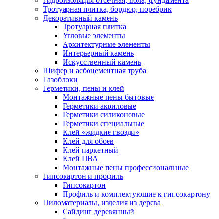
Гидроизоляция отсечная, пола, фундамента
Тротуарная плитка, бордюр, поребрик
Декоративный камень
Тротуарная плитка
Угловые элементы
Архитектурные элементы
Интерьерный камень
Искусственный камень
Шифер и асбоцементная труба
Газоблоки
Герметики, пены и клей
Монтажные пены бытовые
Герметики акриловые
Герметики силиконовые
Герметики специальные
Клей «жидкие гвозди»
Клей для обоев
Клей паркетный
Клей ПВА
Монтажные пены профессиональные
Гипсокартон и профиль
Гипсокартон
Профиль и комплектующие к гипсокартону
Пиломатериалы, изделия из дерева
Сайдинг деревянный