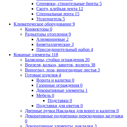
Серпянки, строительные бинты
5
Скотч, клейкая лента
12
Специальная лента
15
Уплотнитель
5
Климатическое оборудование
9
Конвекторы
0
Радиаторы отопления
9
Алюминиевые
2
Биметаллические
3
Присоединительный набор
4
Кованые элементы
118
Балясины, стойки ограждения
20
Вензеля, кольца, завиток, волюта
38
Виноград, лоза, виноградные листья
3
Готовые изделия
4
Ворота и калитки
0
Газонные ограждения
0
Декоративные элементы
1
Мебель
0
Подставки
0
Подставки для цветов
0
Дверные ручки.Накладки для ворот и калиток
0
Декоративные подпятники,переходники,заглушки
0
Декоративные элементы, накладки
3