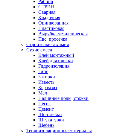
Рабица
СТРЭН
Сварная
Кладочная
Оцинкованная
Пластиковая
Вырубка металлическая
Пвс, просечка
Строительная химия
Сухие смеси
Клей монтажный
Клей для плитки
Гидроизоляция
Гипс
Затирки
Известь
Керамзит
Мел
Наливные полы, стяжки
Песок
Цемент
Шпатлевки
Штукатурки
Щебень
Теплоизоляционные материалы