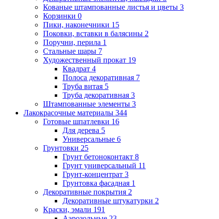
Кованые штампованные листья и цветы
3
Корзинки
0
Пики, наконечники
15
Поковки, вставки в балясины
2
Поручни, перила
1
Стальные шары
7
Художественный прокат
19
Квадрат
4
Полоса декоративная
7
Труба витая
5
Труба декоративная
3
Штампованные элементы
3
Лакокрасочные материалы
344
Готовые шпатлевки
16
Для дерева
5
Универсальные
6
Грунтовки
25
Грунт бетоноконтакт
8
Грунт универсальный
11
Грунт-концентрат
3
Грунтовка фасадная
1
Декоративные покрытия
2
Декоративные штукатурки
2
Краски, эмали
191
Аэрозольные
23