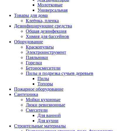
Молотковые
Универсальная
Товары для дома
Клеёнка, пленка
Дезинфицирующие средства
Общая дезинфекция
Химия для бассейнов
Оборудование
Краскопульты
Электроинструмент
Паяльники
Горелки
Бетоносмесители
Пилы и подрезка сучьев деревьев
Пилы
Топоры
Пожарное оборудование
Сантехника
Мойки кухонные
Люки ревизионные
Смесители
Для ванной
Для кухни
Строительные материалы