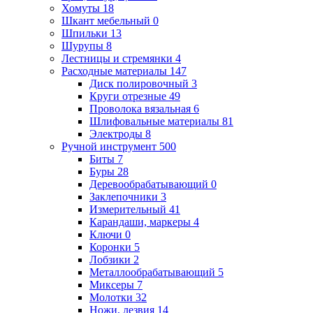
Хомуты
18
Шкант мебельный
0
Шпильки
13
Шурупы
8
Лестницы и стремянки
4
Расходные материалы
147
Диск полировочный
3
Круги отрезные
49
Проволока вязальная
6
Шлифовальные материалы
81
Электроды
8
Ручной инструмент
500
Биты
7
Буры
28
Деревообрабатывающий
0
Заклепочники
3
Измерительный
41
Карандаши, маркеры
4
Ключи
0
Коронки
5
Лобзики
2
Металлообрабатывающий
5
Миксеры
7
Молотки
32
Ножи, лезвия
14