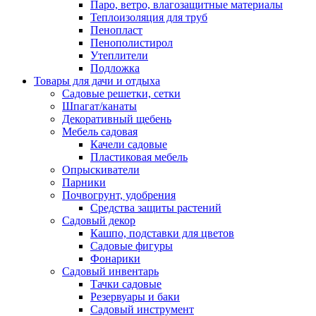
Паро, ветро, влагозащитные материалы
Теплоизоляция для труб
Пенопласт
Пенополистирол
Утеплители
Подложка
Товары для дачи и отдыха
Садовые решетки, сетки
Шпагат/канаты
Декоративный щебень
Мебель садовая
Качели садовые
Пластиковая мебель
Опрыскиватели
Парники
Почвогрунт, удобрения
Средства защиты растений
Садовый декор
Кашпо, подставки для цветов
Садовые фигуры
Фонарики
Садовый инвентарь
Тачки садовые
Резервуары и баки
Садовый инструмент