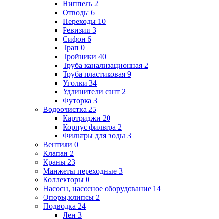
Ниппель
2
Отводы
6
Переходы
10
Ревизии
3
Сифон
6
Трап
0
Тройники
40
Труба канализационная
2
Труба пластиковая
9
Уголки
34
Удлинители сант
2
Футорка
3
Водоочистка
25
Картриджи
20
Корпус фильтра
2
Фильтры для воды
3
Вентили
0
Клапан
2
Краны
23
Манжеты переходные
3
Коллекторы
0
Насосы, насосное оборудование
14
Опоры,клипсы
2
Подводка
24
Лен
3