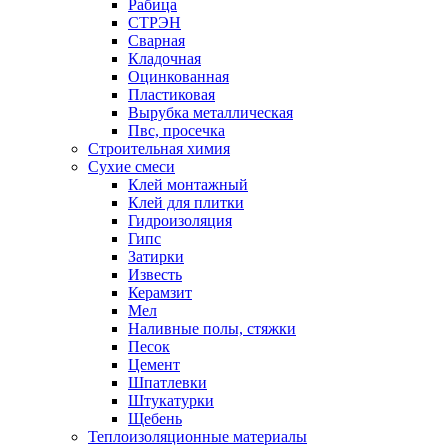
Рабица
СТРЭН
Сварная
Кладочная
Оцинкованная
Пластиковая
Вырубка металлическая
Пвс, просечка
Строительная химия
Сухие смеси
Клей монтажный
Клей для плитки
Гидроизоляция
Гипс
Затирки
Известь
Керамзит
Мел
Наливные полы, стяжки
Песок
Цемент
Шпатлевки
Штукатурки
Щебень
Теплоизоляционные материалы