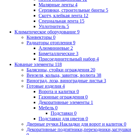
Малярные ленты
4
Серпянки, строительные бинты
5
Скотч, клейкая лента
12
Специальная лента
15
Уплотнитель
5
Климатическое оборудование
9
Конвекторы
0
Радиаторы отопления
9
Алюминиевые
2
Биметаллические
3
Присоединительный набор
4
Кованые элементы
118
Балясины, стойки ограждения
20
Вензеля, кольца, завиток, волюта
38
Виноград, лоза, виноградные листья
3
Готовые изделия
4
Ворота и калитки
0
Газонные ограждения
0
Декоративные элементы
1
Мебель
0
Подставки
0
Подставки для цветов
0
Дверные ручки.Накладки для ворот и калиток
0
Декоративные подпятники,переходники,заглушки
0