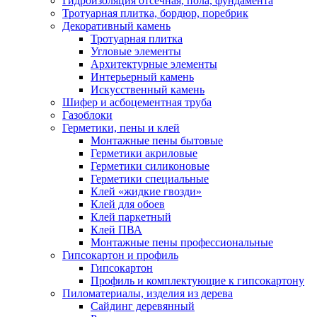
Гидроизоляция отсечная, пола, фундамента
Тротуарная плитка, бордюр, поребрик
Декоративный камень
Тротуарная плитка
Угловые элементы
Архитектурные элементы
Интерьерный камень
Искусственный камень
Шифер и асбоцементная труба
Газоблоки
Герметики, пены и клей
Монтажные пены бытовые
Герметики акриловые
Герметики силиконовые
Герметики специальные
Клей «жидкие гвозди»
Клей для обоев
Клей паркетный
Клей ПВА
Монтажные пены профессиональные
Гипсокартон и профиль
Гипсокартон
Профиль и комплектующие к гипсокартону
Пиломатериалы, изделия из дерева
Сайдинг деревянный