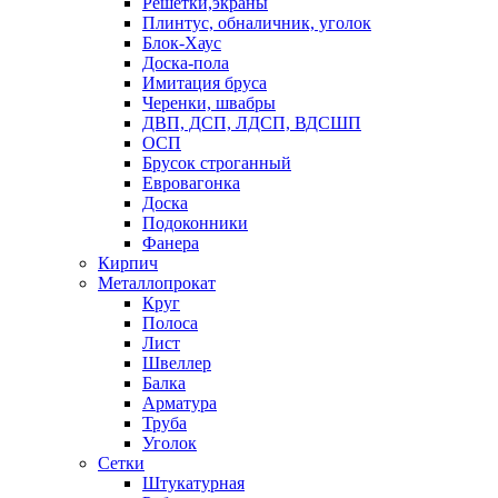
Решетки,экраны
Плинтус, обналичник, уголок
Блок-Хаус
Доска-пола
Имитация бруса
Черенки, швабры
ДВП, ДСП, ЛДСП, ВДСШП
ОСП
Брусок строганный
Евровагонка
Доска
Подоконники
Фанера
Кирпич
Металлопрокат
Круг
Полоса
Лист
Швеллер
Балка
Арматура
Труба
Уголок
Сетки
Штукатурная