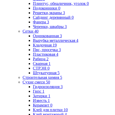
Плинтус, обналичник, уголок
0
Подоконники
0
Решетки,экраны
3
Сайдинг деревянный
0
Фанера
3
Черенки, швабры
3
Сетки
40
Оцинкованная
3
Вырубка металлическая
4
Кладочная
19
Пвс, просечка
3
Пластиковая
4
Рабица
2
Сварная
1
СТРЭН
0
Штукатурная
5
Строительная химия
5
Сухие смеси
50
Гидроизоляция
3
Гипс
1
Затирки
1
Известь
1
Керамзит
0
Клей для плитки
10
Клей монтажный
4