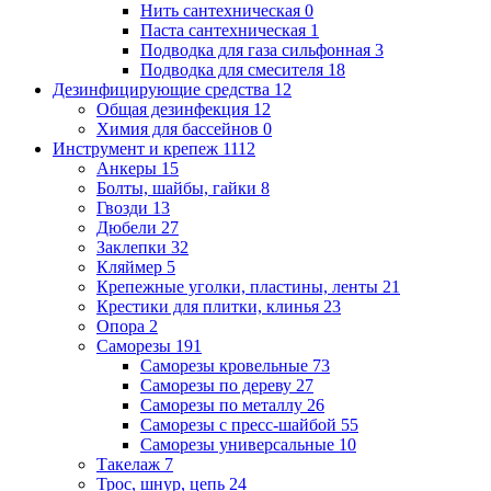
Нить сантехническая
0
Паста сантехническая
1
Подводка для газа сильфонная
3
Подводка для смесителя
18
Дезинфицирующие средства
12
Общая дезинфекция
12
Химия для бассейнов
0
Инструмент и крепеж
1112
Анкеры
15
Болты, шайбы, гайки
8
Гвозди
13
Дюбели
27
Заклепки
32
Кляймер
5
Крепежные уголки, пластины, ленты
21
Крестики для плитки, клинья
23
Опора
2
Саморезы
191
Саморезы кровельные
73
Саморезы по дереву
27
Саморезы по металлу
26
Саморезы с пресс-шайбой
55
Саморезы универсальные
10
Такелаж
7
Трос, шнур, цепь
24