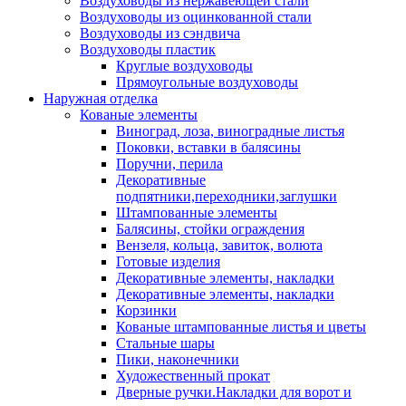
Воздуховоды из нержавеющей стали
Воздуховоды из оцинкованной стали
Воздуховоды из сэндвича
Воздуховоды пластик
Круглые воздуховоды
Прямоугольные воздуховоды
Наружная отделка
Кованые элементы
Виноград, лоза, виноградные листья
Поковки, вставки в балясины
Поручни, перила
Декоративные
подпятники,переходники,заглушки
Штампованные элементы
Балясины, стойки ограждения
Вензеля, кольца, завиток, волюта
Готовые изделия
Декоративные элементы, накладки
Декоративные элементы, накладки
Корзинки
Кованые штампованные листья и цветы
Стальные шары
Пики, наконечники
Художественный прокат
Дверные ручки.Накладки для ворот и