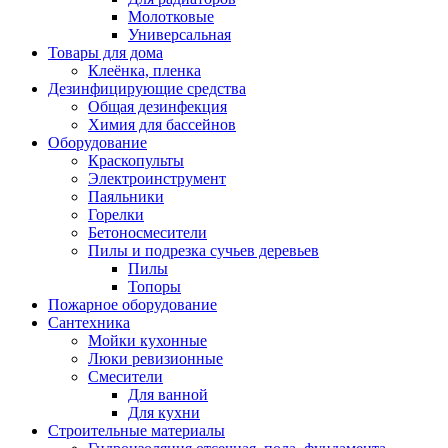
Молотковые
Универсальная
Товары для дома
Клеёнка, пленка
Дезинфицирующие средства
Общая дезинфекция
Химия для бассейнов
Оборудование
Краскопульты
Электроинструмент
Паяльники
Горелки
Бетоносмесители
Пилы и подрезка сучьев деревьев
Пилы
Топоры
Пожарное оборудование
Сантехника
Мойки кухонные
Люки ревизионные
Смесители
Для ванной
Для кухни
Строительные материалы