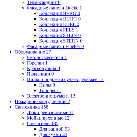
Термосайдинг
0
Фасадные панели Docke
1
Коллекция BERG
0
Коллекция BURG
0
Коллекция EDEL
0
Коллекция FELS
1
Коллекция STEIN
0
Коллекция STERN
0
Фасадные панели Fineber
0
Оборудование
27
Бетоносмесители
1
Горелки
1
Краскопульты
0
Паяльники
0
Пилы и подрезка сучьев деревьев
12
Пилы
0
Топоры
11
Электроинструмент
13
Пожарное оборудование
2
Сантехника
158
Люки ревизионные
11
Мойки кухонные
12
Смесители
135
Для ванной
93
Для кухни
43