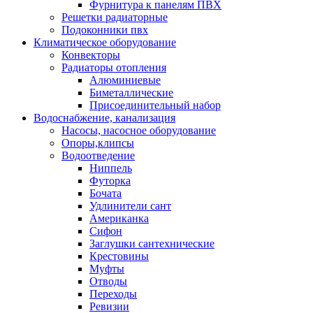
Фурнитура к панелям ПВХ
Решетки радиаторные
Подоконники пвх
Климатическое оборудование
Конвекторы
Радиаторы отопления
Алюминиевые
Биметаллические
Присоединительный набор
Водоснабжение, канализация
Насосы, насосное оборудование
Опоры,клипсы
Водоотведение
Ниппель
Футорка
Бочата
Удлинители сант
Американка
Сифон
Заглушки сантехнические
Крестовины
Муфты
Отводы
Переходы
Ревизии