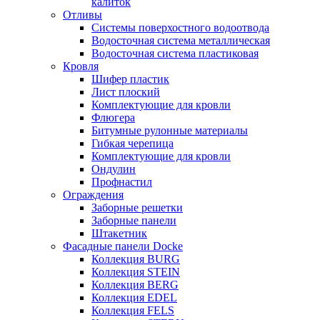
калиток
Отливы
Системы поверхостного водоотвода
Водосточная система металлическая
Водосточная система пластиковая
Кровля
Шифер пластик
Лист плоский
Комплектующие для кровли
Флюгера
Битумные рулонные материалы
Гибкая черепица
Комплектующие для кровли
Ондулин
Профнастил
Ограждения
Заборные решетки
Заборные панели
Штакетник
Фасадные панели Docke
Коллекция BURG
Коллекция STEIN
Коллекция BERG
Коллекция EDEL
Коллекция FELS