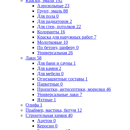
Краски, эмали
192
Аэрозольные
23
Грунт, эмаль
88
Для пола
0
Для радиаторов
2
Для стен, потолков
22
Колоранты
16
Краска для наружных работ
7
Молотковые
10
По бетону, шиферу
0
Универсальная
26
Лаки
58
Для бани и сауны
1
Для камня
2
Для мебели
0
Огнезащитные составы
1
Паркетные
0
Пропитки, антисептики, морилки
46
Универсальные лаки
7
Яхтные
1
Олифа
1
Праймер, мастика, битум
12
Строительная химия
40
Ацетон
0
Керосин
0