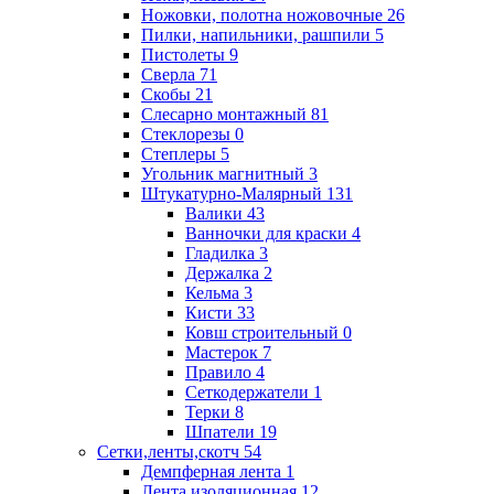
Ножовки, полотна ножовочные
26
Пилки, напильники, рашпили
5
Пистолеты
9
Сверла
71
Скобы
21
Слесарно монтажный
81
Стеклорезы
0
Степлеры
5
Угольник магнитный
3
Штукатурно-Малярный
131
Валики
43
Ванночки для краски
4
Гладилка
3
Держалка
2
Кельма
3
Кисти
33
Ковш строительный
0
Мастерок
7
Правило
4
Сеткодержатели
1
Терки
8
Шпатели
19
Сетки,ленты,скотч
54
Демпферная лента
1
Лента изоляционная
12