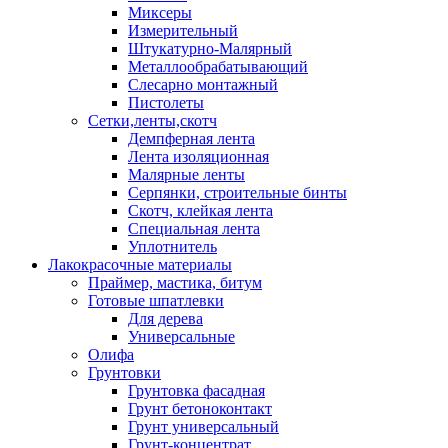
Миксеры
Измерительный
Штукатурно-Малярный
Металлообрабатывающий
Слесарно монтажный
Пистолеты
Сетки,ленты,скотч
Демпферная лента
Лента изоляционная
Малярные ленты
Серпянки, строительные бинты
Скотч, клейкая лента
Специальная лента
Уплотнитель
Лакокрасочные материалы
Праймер, мастика, битум
Готовые шпатлевки
Для дерева
Универсальные
Олифа
Грунтовки
Грунтовка фасадная
Грунт бетоноконтакт
Грунт универсальный
Грунт-концентрат