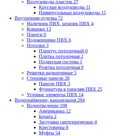
Воздуховоды пластик
27
Круглые воздуховоды
11
Прямоугольные воздуховоды
15
Внутренняя отделка
72
Наличник ПВХ, штапик ПВХ
4
Коврики
13
Пороги
0
Подоконники ПВХ
6
Потолки
3
Плинтус потолочный
0
Плитка потолочная
2
Подвесная система
1
Розетка потолочная
0
Решетки радиаторные
5
Стеновые панели
28
Панели ПВХ
3
Фурнитура к панелям ПВХ
25
Угловые элементы ПВХ
14
Водоснабжение, канализация
294
Водоотведение
198
Американка
12
Бочата
2
Заглушки сантехнические
4
Крестовины
8
Муфты
54