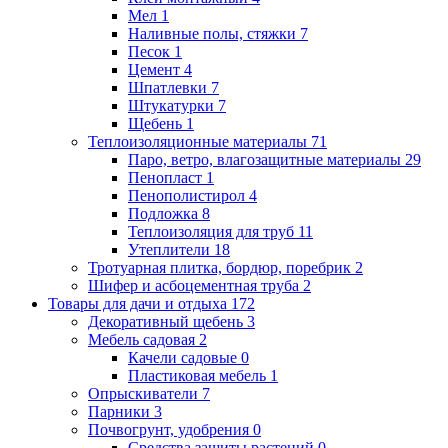
Мел
1
Наливные полы, стяжки
7
Песок
1
Цемент
4
Шпатлевки
7
Штукатурки
7
Щебень
1
Теплоизоляционные материалы
71
Паро, ветро, влагозащитные материалы
29
Пенопласт
1
Пенополистирол
4
Подложка
8
Теплоизоляция для труб
11
Утеплители
18
Тротуарная плитка, бордюр, поребрик
2
Шифер и асбоцементная труба
2
Товары для дачи и отдыха
172
Декоративный щебень
3
Мебель садовая
2
Качели садовые
0
Пластиковая мебель
1
Опрыскиватели
7
Парники
3
Почвогрунт, удобрения
0
Средства защиты растений
0