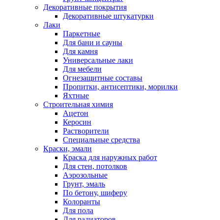
Декоративные покрытия
Декоративные штукатурки
Лаки
Паркетные
Для бани и сауны
Для камня
Универсальные лаки
Для мебели
Огнезащитные составы
Пропитки, антисептики, морилки
Яхтные
Строительная химия
Ацетон
Керосин
Растворители
Специальные средства
Краски, эмали
Краска для наружных работ
Для стен, потолков
Аэрозольные
Грунт, эмаль
По бетону, шиферу
Колоранты
Для пола
Для радиаторов