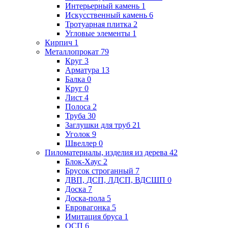
Интерьерный камень
1
Искусственный камень
6
Тротуарная плитка
2
Угловые элементы
1
Кирпич
1
Металлопрокат
79
Круг
3
Арматура
13
Балка
0
Круг
0
Лист
4
Полоса
2
Труба
30
Заглушки для труб
21
Уголок
9
Швеллер
0
Пиломатериалы, изделия из дерева
42
Блок-Хаус
2
Брусок строганный
7
ДВП, ДСП, ЛДСП, ВДСШП
0
Доска
7
Доска-пола
5
Евровагонка
5
Имитация бруса
1
ОСП
6