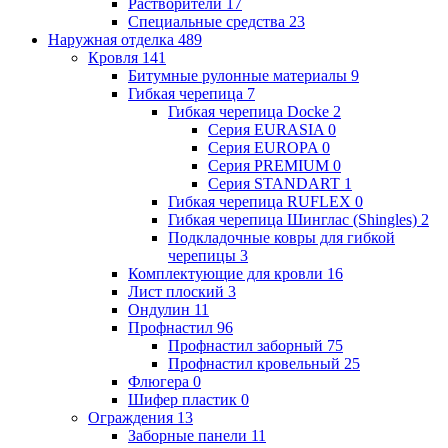
Растворители
17
Специальные средства
23
Наружная отделка
489
Кровля
141
Битумные рулонные материалы
9
Гибкая черепица
7
Гибкая черепица Docke
2
Серия EURASIA
0
Серия EUROPA
0
Серия PREMIUM
0
Серия STANDART
1
Гибкая черепица RUFLEX
0
Гибкая черепица Шинглас (Shingles)
2
Подкладочные ковры для гибкой
черепицы
3
Комплектующие для кровли
16
Лист плоский
3
Ондулин
11
Профнастил
96
Профнастил заборный
75
Профнастил кровельный
25
Флюгера
0
Шифер пластик
0
Ограждения
13
Заборные панели
11