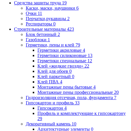
Средства защиты труда
19
Каски, маски, наушники
6
Очки
11
Перчатки,рукавицы
2
Респираторы
0
Строительные материалы
423
Блок бетонный
2
Газоблоки
1
Герметики, пены и клей
79
Герметики акриловые
4
Герметики силиконовые
13
Герметики специальные
12
Клей «жидкие гвозди»
22
Клей для обоев
0
Клей паркетный
0
Клей ПВА
4
Монтажные пены бытовые
4
Монтажные пены профессиональные
20
Гидроизоляция отсечная, пола, фундамента
7
Гипсокартон и профиль
33
Гипсокартон
4
Профиль и комплектующие к гипсокартону
29
Декоративный камень
10
Архитектурные элементы
0