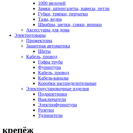
1000 мелочей
Замки, шпингалеты, навесы, петли
Губки, тряпки, перчатки
Тазы, ведра
Швабры, щетки, совки, веники
Аксессуары для дома
Электротовары
Прожекторы
Защитная автоматика
Щиты
Кабель, провод
Гофра труба
Фурнитура
Кабель, провод
Кабель-каналы
Коробки распределительные
Электроустановочные изделия
Подразетники
Выключатели
Электрофурнитура
Розетки
Удлинители
крепёж