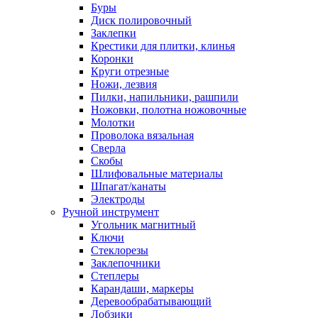
Буры
Диск полировочный
Заклепки
Крестики для плитки, клинья
Коронки
Круги отрезные
Ножи, лезвия
Пилки, напильники, рашпили
Ножовки, полотна ножовочные
Молотки
Проволока вязальная
Сверла
Скобы
Шлифовальные материалы
Шпагат/канаты
Электроды
Ручной инструмент
Угольник магнитный
Ключи
Стеклорезы
Заклепочники
Степлеры
Карандаши, маркеры
Деревообрабатывающий
Лобзики