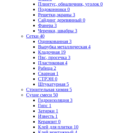
Плинтус, обналичник, уголок
0
Подоконники
0
Решетки,экраны
3
Сайдинг деревянный
0
Фанера
3
Черенки, швабры
3
Сетки
40
Оцинкованная
3
Вырубка металлическая
4
Кладочная
19
Пвс, просечка
3
Пластиковая
4
Рабица
2
Сварная
1
СТРЭН
0
Штукатурная
5
Строительная химия
5
Сухие смеси
50
Гидроизоляция
3
Гипс
1
Затирки
1
Известь
1
Керамзит
0
Клей для плитки
10
Клей монтажный
4