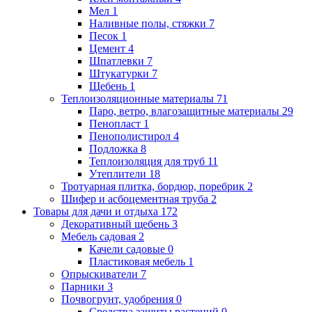
Мел
1
Наливные полы, стяжки
7
Песок
1
Цемент
4
Шпатлевки
7
Штукатурки
7
Щебень
1
Теплоизоляционные материалы
71
Паро, ветро, влагозащитные материалы
29
Пенопласт
1
Пенополистирол
4
Подложка
8
Теплоизоляция для труб
11
Утеплители
18
Тротуарная плитка, бордюр, поребрик
2
Шифер и асбоцементная труба
2
Товары для дачи и отдыха
172
Декоративный щебень
3
Мебель садовая
2
Качели садовые
0
Пластиковая мебель
1
Опрыскиватели
7
Парники
3
Почвогрунт, удобрения
0
Средства защиты растений
0