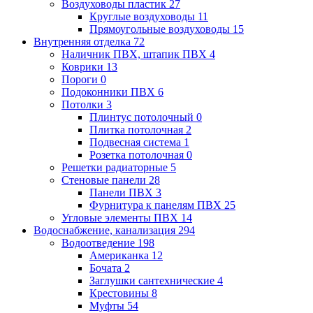
Воздуховоды пластик
27
Круглые воздуховоды
11
Прямоугольные воздуховоды
15
Внутренняя отделка
72
Наличник ПВХ, штапик ПВХ
4
Коврики
13
Пороги
0
Подоконники ПВХ
6
Потолки
3
Плинтус потолочный
0
Плитка потолочная
2
Подвесная система
1
Розетка потолочная
0
Решетки радиаторные
5
Стеновые панели
28
Панели ПВХ
3
Фурнитура к панелям ПВХ
25
Угловые элементы ПВХ
14
Водоснабжение, канализация
294
Водоотведение
198
Американка
12
Бочата
2
Заглушки сантехнические
4
Крестовины
8
Муфты
54