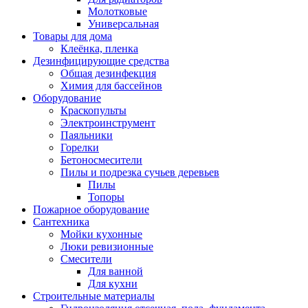
Молотковые
Универсальная
Товары для дома
Клеёнка, пленка
Дезинфицирующие средства
Общая дезинфекция
Химия для бассейнов
Оборудование
Краскопульты
Электроинструмент
Паяльники
Горелки
Бетоносмесители
Пилы и подрезка сучьев деревьев
Пилы
Топоры
Пожарное оборудование
Сантехника
Мойки кухонные
Люки ревизионные
Смесители
Для ванной
Для кухни
Строительные материалы