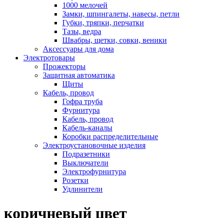
1000 мелочей
Замки, шпингалеты, навесы, петли
Губки, тряпки, перчатки
Тазы, ведра
Швабры, щетки, совки, веники
Аксессуары для дома
Электротовары
Прожекторы
Защитная автоматика
Щиты
Кабель, провод
Гофра труба
Фурнитура
Кабель, провод
Кабель-каналы
Коробки распределительные
Электроустановочные изделия
Подразетники
Выключатели
Электрофурнитура
Розетки
Удлинители
коричневый цвет