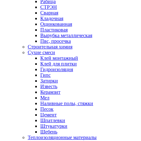
Рабица
СТРЭН
Сварная
Кладочная
Оцинкованная
Пластиковая
Вырубка металлическая
Пвс, просечка
Строительная химия
Сухие смеси
Клей монтажный
Клей для плитки
Гидроизоляция
Гипс
Затирки
Известь
Керамзит
Мел
Наливные полы, стяжки
Песок
Цемент
Шпатлевки
Штукатурки
Щебень
Теплоизоляционные материалы