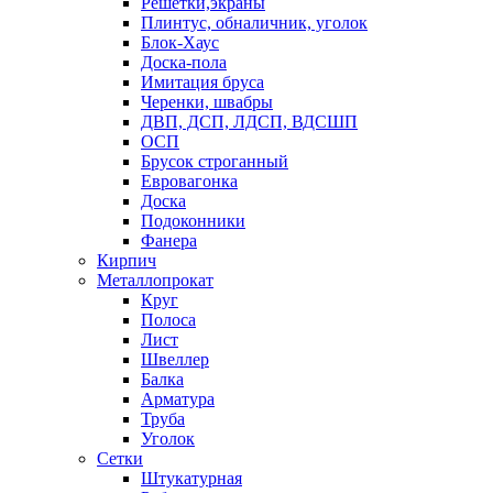
Решетки,экраны
Плинтус, обналичник, уголок
Блок-Хаус
Доска-пола
Имитация бруса
Черенки, швабры
ДВП, ДСП, ЛДСП, ВДСШП
ОСП
Брусок строганный
Евровагонка
Доска
Подоконники
Фанера
Кирпич
Металлопрокат
Круг
Полоса
Лист
Швеллер
Балка
Арматура
Труба
Уголок
Сетки
Штукатурная