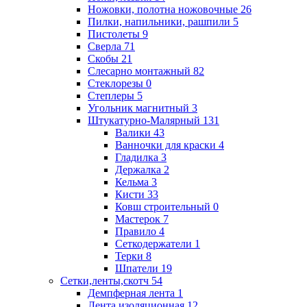
Ножовки, полотна ножовочные
26
Пилки, напильники, рашпили
5
Пистолеты
9
Сверла
71
Скобы
21
Слесарно монтажный
82
Стеклорезы
0
Степлеры
5
Угольник магнитный
3
Штукатурно-Малярный
131
Валики
43
Ванночки для краски
4
Гладилка
3
Держалка
2
Кельма
3
Кисти
33
Ковш строительный
0
Мастерок
7
Правило
4
Сеткодержатели
1
Терки
8
Шпатели
19
Сетки,ленты,скотч
54
Демпферная лента
1
Лента изоляционная
12