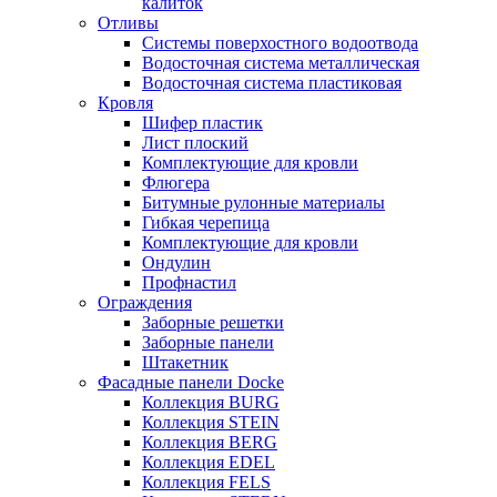
калиток
Отливы
Системы поверхостного водоотвода
Водосточная система металлическая
Водосточная система пластиковая
Кровля
Шифер пластик
Лист плоский
Комплектующие для кровли
Флюгера
Битумные рулонные материалы
Гибкая черепица
Комплектующие для кровли
Ондулин
Профнастил
Ограждения
Заборные решетки
Заборные панели
Штакетник
Фасадные панели Docke
Коллекция BURG
Коллекция STEIN
Коллекция BERG
Коллекция EDEL
Коллекция FELS