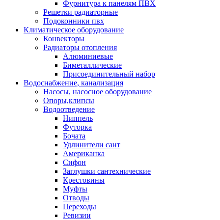
Фурнитура к панелям ПВХ
Решетки радиаторные
Подоконники пвх
Климатическое оборудование
Конвекторы
Радиаторы отопления
Алюминиевые
Биметаллические
Присоединительный набор
Водоснабжение, канализация
Насосы, насосное оборудование
Опоры,клипсы
Водоотведение
Ниппель
Футорка
Бочата
Удлинители сант
Американка
Сифон
Заглушки сантехнические
Крестовины
Муфты
Отводы
Переходы
Ревизии