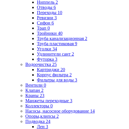
Ниппель
2
Отводы
6
Переходы
10
Ревизии
3
Сифон
6
Трап
0
Тройники
40
Труба канализационная
2
Труба пластиковая
9
Уголки
34
Удлинители сант
2
Футорка
3
Водоочистка
25
Картриджи
20
Корпус фильтра
2
Фильтры для воды
3
Вентили
0
Клапан
2
Краны
23
Манжеты переходные
3
Коллекторы
0
Насосы, насосное оборудование
14
Опоры,клипсы
2
Подводка
24
Лен
3