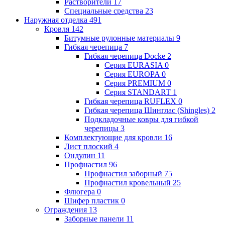
Растворители
17
Специальные средства
23
Наружная отделка
491
Кровля
142
Битумные рулонные материалы
9
Гибкая черепица
7
Гибкая черепица Docke
2
Серия EURASIA
0
Серия EUROPA
0
Серия PREMIUM
0
Серия STANDART
1
Гибкая черепица RUFLEX
0
Гибкая черепица Шинглас (Shingles)
2
Подкладочные ковры для гибкой
черепицы
3
Комплектующие для кровли
16
Лист плоский
4
Ондулин
11
Профнастил
96
Профнастил заборный
75
Профнастил кровельный
25
Флюгера
0
Шифер пластик
0
Ограждения
13
Заборные панели
11