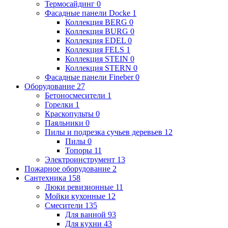
Термосайдинг
0
Фасадные панели Docke
1
Коллекция BERG
0
Коллекция BURG
0
Коллекция EDEL
0
Коллекция FELS
1
Коллекция STEIN
0
Коллекция STERN
0
Фасадные панели Fineber
0
Оборудование
27
Бетоносмесители
1
Горелки
1
Краскопульты
0
Паяльники
0
Пилы и подрезка сучьев деревьев
12
Пилы
0
Топоры
11
Электроинструмент
13
Пожарное оборудование
2
Сантехника
158
Люки ревизионные
11
Мойки кухонные
12
Смесители
135
Для ванной
93
Для кухни
43