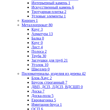
Интерьерный камень
1
Искусственный камень
6
Тротуарная плитка
2
Угловые элементы
1
Кирпич
1
Металлопрокат
80
Круг
3
Арматура
13
Балка
0
Круг
0
Лист
4
Полоса
2
Труба
30
Заглушки для труб
21
Уголок
10
Швеллер
0
Пиломатериалы, изделия из дерева
42
Блок-Хаус
2
Брусок строганный
7
ДВП, ДСП, ЛДСП, ВДСШП
0
Доска
7
Доска-пола
5
Евровагонка
5
Имитация бруса
1
ОСП
6