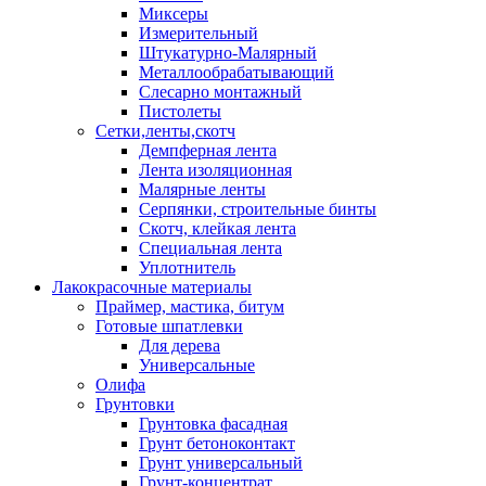
Миксеры
Измерительный
Штукатурно-Малярный
Металлообрабатывающий
Слесарно монтажный
Пистолеты
Сетки,ленты,скотч
Демпферная лента
Лента изоляционная
Малярные ленты
Серпянки, строительные бинты
Скотч, клейкая лента
Специальная лента
Уплотнитель
Лакокрасочные материалы
Праймер, мастика, битум
Готовые шпатлевки
Для дерева
Универсальные
Олифа
Грунтовки
Грунтовка фасадная
Грунт бетоноконтакт
Грунт универсальный
Грунт-концентрат