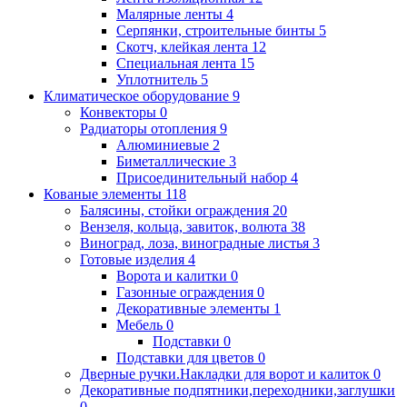
Малярные ленты
4
Серпянки, строительные бинты
5
Скотч, клейкая лента
12
Специальная лента
15
Уплотнитель
5
Климатическое оборудование
9
Конвекторы
0
Радиаторы отопления
9
Алюминиевые
2
Биметаллические
3
Присоединительный набор
4
Кованые элементы
118
Балясины, стойки ограждения
20
Вензеля, кольца, завиток, волюта
38
Виноград, лоза, виноградные листья
3
Готовые изделия
4
Ворота и калитки
0
Газонные ограждения
0
Декоративные элементы
1
Мебель
0
Подставки
0
Подставки для цветов
0
Дверные ручки.Накладки для ворот и калиток
0
Декоративные подпятники,переходники,заглушки
0