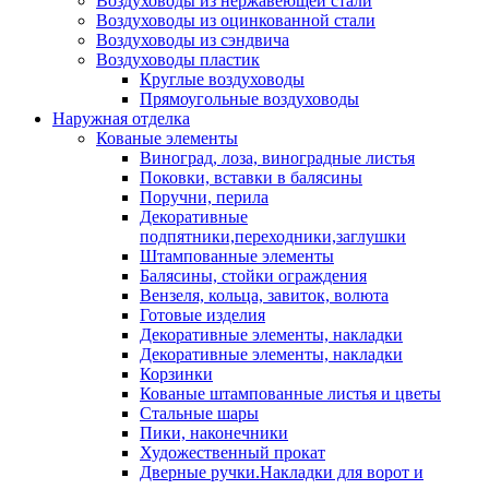
Воздуховоды из нержавеющей стали
Воздуховоды из оцинкованной стали
Воздуховоды из сэндвича
Воздуховоды пластик
Круглые воздуховоды
Прямоугольные воздуховоды
Наружная отделка
Кованые элементы
Виноград, лоза, виноградные листья
Поковки, вставки в балясины
Поручни, перила
Декоративные
подпятники,переходники,заглушки
Штампованные элементы
Балясины, стойки ограждения
Вензеля, кольца, завиток, волюта
Готовые изделия
Декоративные элементы, накладки
Декоративные элементы, накладки
Корзинки
Кованые штампованные листья и цветы
Стальные шары
Пики, наконечники
Художественный прокат
Дверные ручки.Накладки для ворот и