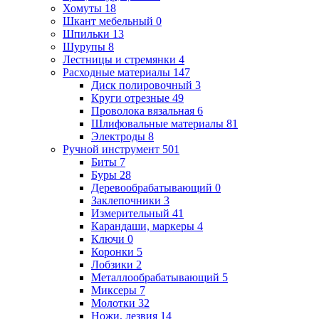
Хомуты
18
Шкант мебельный
0
Шпильки
13
Шурупы
8
Лестницы и стремянки
4
Расходные материалы
147
Диск полировочный
3
Круги отрезные
49
Проволока вязальная
6
Шлифовальные материалы
81
Электроды
8
Ручной инструмент
501
Биты
7
Буры
28
Деревообрабатывающий
0
Заклепочники
3
Измерительный
41
Карандаши, маркеры
4
Ключи
0
Коронки
5
Лобзики
2
Металлообрабатывающий
5
Миксеры
7
Молотки
32
Ножи, лезвия
14