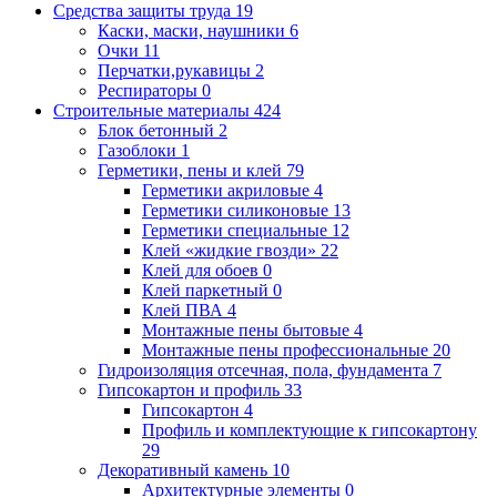
Средства защиты труда
19
Каски, маски, наушники
6
Очки
11
Перчатки,рукавицы
2
Респираторы
0
Строительные материалы
424
Блок бетонный
2
Газоблоки
1
Герметики, пены и клей
79
Герметики акриловые
4
Герметики силиконовые
13
Герметики специальные
12
Клей «жидкие гвозди»
22
Клей для обоев
0
Клей паркетный
0
Клей ПВА
4
Монтажные пены бытовые
4
Монтажные пены профессиональные
20
Гидроизоляция отсечная, пола, фундамента
7
Гипсокартон и профиль
33
Гипсокартон
4
Профиль и комплектующие к гипсокартону
29
Декоративный камень
10
Архитектурные элементы
0