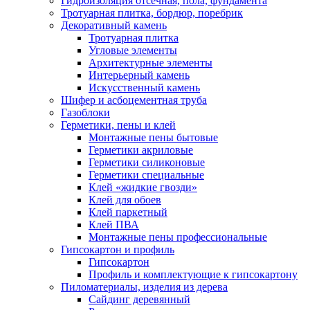
Гидроизоляция отсечная, пола, фундамента
Тротуарная плитка, бордюр, поребрик
Декоративный камень
Тротуарная плитка
Угловые элементы
Архитектурные элементы
Интерьерный камень
Искусственный камень
Шифер и асбоцементная труба
Газоблоки
Герметики, пены и клей
Монтажные пены бытовые
Герметики акриловые
Герметики силиконовые
Герметики специальные
Клей «жидкие гвозди»
Клей для обоев
Клей паркетный
Клей ПВА
Монтажные пены профессиональные
Гипсокартон и профиль
Гипсокартон
Профиль и комплектующие к гипсокартону
Пиломатериалы, изделия из дерева
Сайдинг деревянный