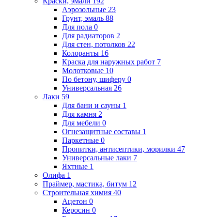
Краски, эмали
192
Аэрозольные
23
Грунт, эмаль
88
Для пола
0
Для радиаторов
2
Для стен, потолков
22
Колоранты
16
Краска для наружных работ
7
Молотковые
10
По бетону, шиферу
0
Универсальная
26
Лаки
59
Для бани и сауны
1
Для камня
2
Для мебели
0
Огнезащитные составы
1
Паркетные
0
Пропитки, антисептики, морилки
47
Универсальные лаки
7
Яхтные
1
Олифа
1
Праймер, мастика, битум
12
Строительная химия
40
Ацетон
0
Керосин
0