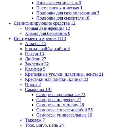
Нить сантехническая
0
Паста сантехническая
1
Подводка для газа сильфонная
3
Подводка для смесителя
18
Дезинфицирующие средства
12
Общая дезинфекция
12
Химия для бассейнов
0
Инструмент и крепеж
1113
Анкеры
15
Болты, шайбы, гайки
8
Гвозди
13
Дюбели
27
Заклепки
32
Кляймер
5
Крепежные уголки, пластины, ленты
21
Крестики для плитки, клинья
23
Опора
2
Саморезы
191
Саморезы кровельные
73
Саморезы по дереву
27
Саморезы по металлу
26
Саморезы с пресс-шайбой
55
Саморезы универсальные
10
Такелаж
7
Трос, шнур, цепь
24