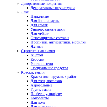
Декоративные покрытия
Декоративные штукатурки
Лаки
Паркетные
Для бани и сауны
Для камня
Универсальные лаки
Для мебели
Огнезащитные составы
Пропитки, антисептики, морилки
Яхтные
Строительная химия
Ацетон
Керосин
Растворители
Специальные средства
Краски, эмали
Краска для наружных работ
Для стен, потолков
Аэрозольные
Грунт, эмаль
По бетону, шиферу
Колоранты
Для пола
Для радиаторов