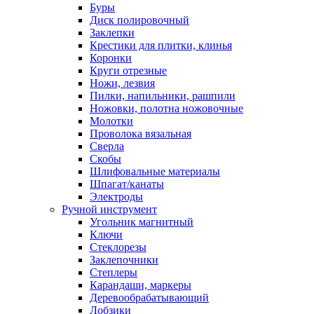
Буры
Диск полировочный
Заклепки
Крестики для плитки, клинья
Коронки
Круги отрезные
Ножи, лезвия
Пилки, напильники, рашпили
Ножовки, полотна ножовочные
Молотки
Проволока вязальная
Сверла
Скобы
Шлифовальные материалы
Шпагат/канаты
Электроды
Ручной инструмент
Угольник магнитный
Ключи
Стеклорезы
Заклепочники
Степлеры
Карандаши, маркеры
Деревообрабатывающий
Лобзики