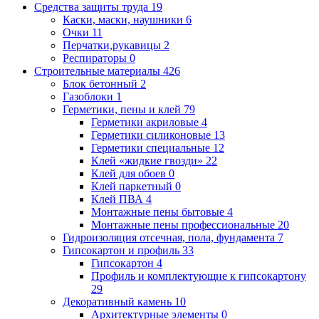
Средства защиты труда
19
Каски, маски, наушники
6
Очки
11
Перчатки,рукавицы
2
Респираторы
0
Строительные материалы
426
Блок бетонный
2
Газоблоки
1
Герметики, пены и клей
79
Герметики акриловые
4
Герметики силиконовые
13
Герметики специальные
12
Клей «жидкие гвозди»
22
Клей для обоев
0
Клей паркетный
0
Клей ПВА
4
Монтажные пены бытовые
4
Монтажные пены профессиональные
20
Гидроизоляция отсечная, пола, фундамента
7
Гипсокартон и профиль
33
Гипсокартон
4
Профиль и комплектующие к гипсокартону
29
Декоративный камень
10
Архитектурные элементы
0