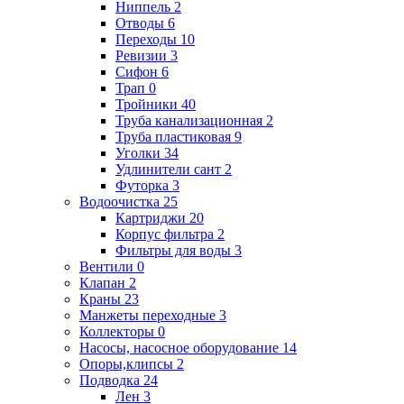
Ниппель
2
Отводы
6
Переходы
10
Ревизии
3
Сифон
6
Трап
0
Тройники
40
Труба канализационная
2
Труба пластиковая
9
Уголки
34
Удлинители сант
2
Футорка
3
Водоочистка
25
Картриджи
20
Корпус фильтра
2
Фильтры для воды
3
Вентили
0
Клапан
2
Краны
23
Манжеты переходные
3
Коллекторы
0
Насосы, насосное оборудование
14
Опоры,клипсы
2
Подводка
24
Лен
3