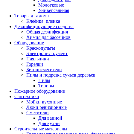
Молотковые
Универсальная
Товары для дома
Клеёнка, пленка
Дезинфицирующие средства
Общая дезинфекция
Химия для бассейнов
Оборудование
Краскопульты
Электроинструмент
Паяльники
Горелки
Бетоносмесители
Пилы и подрезка сучьев деревьев
Пилы
Топоры
Пожарное оборудование
Сантехника
Мойки кухонные
Люки ревизионные
Смесители
Для ванной
Для кухни
Строительные материалы