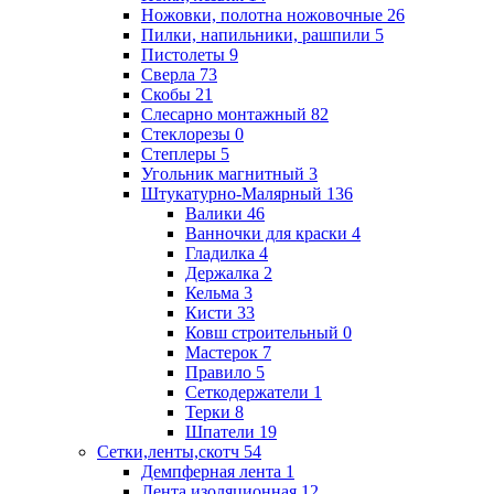
Ножовки, полотна ножовочные
26
Пилки, напильники, рашпили
5
Пистолеты
9
Сверла
73
Скобы
21
Слесарно монтажный
82
Стеклорезы
0
Степлеры
5
Угольник магнитный
3
Штукатурно-Малярный
136
Валики
46
Ванночки для краски
4
Гладилка
4
Держалка
2
Кельма
3
Кисти
33
Ковш строительный
0
Мастерок
7
Правило
5
Сеткодержатели
1
Терки
8
Шпатели
19
Сетки,ленты,скотч
54
Демпферная лента
1
Лента изоляционная
12