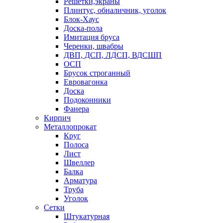
Решетки,экраны
Плинтус, обналичник, уголок
Блок-Хаус
Доска-пола
Имитация бруса
Черенки, швабры
ДВП, ДСП, ЛДСП, ВДСШП
ОСП
Брусок строганный
Евровагонка
Доска
Подоконники
Фанера
Кирпич
Металлопрокат
Круг
Полоса
Лист
Швеллер
Балка
Арматура
Труба
Уголок
Сетки
Штукатурная