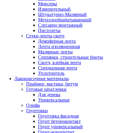
Миксеры
Измерительный
Штукатурно-Малярный
Металлообрабатывающий
Слесарно монтажный
Пистолеты
Сетки,ленты,скотч
Демпферная лента
Лента изоляционная
Малярные ленты
Серпянки, строительные бинты
Скотч, клейкая лента
Специальная лента
Уплотнитель
Лакокрасочные материалы
Праймер, мастика, битум
Готовые шпатлевки
Для дерева
Универсальные
Олифа
Грунтовки
Грунтовка фасадная
Грунт бетоноконтакт
Грунт универсальный
Грунт-концентрат