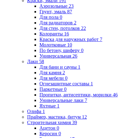
Краски, эмали
191
Аэрозольные
23
Грунт, эмаль
87
Для пола
0
Для радиаторов
2
Для стен, потолков
22
Колоранты
16
Краска для наружных работ
7
Молотковые
10
По бетону, шиферу
0
Универсальная
26
Лаки
58
Для бани и сауны
1
Для камня
2
Для мебели
0
Огнезащитные составы
1
Паркетные
0
Пропитки, антисептики, морилки
46
Универсальные лаки
7
Яхтные
1
Олифа
1
Праймер, мастика, битум
12
Строительная химия
39
Ацетон
0
Керосин
0