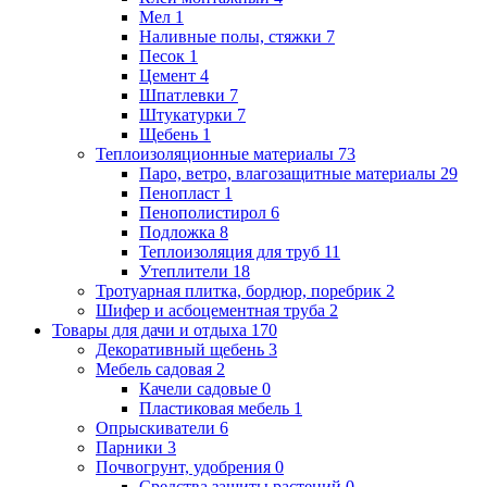
Мел
1
Наливные полы, стяжки
7
Песок
1
Цемент
4
Шпатлевки
7
Штукатурки
7
Щебень
1
Теплоизоляционные материалы
73
Паро, ветро, влагозащитные материалы
29
Пенопласт
1
Пенополистирол
6
Подложка
8
Теплоизоляция для труб
11
Утеплители
18
Тротуарная плитка, бордюр, поребрик
2
Шифер и асбоцементная труба
2
Товары для дачи и отдыха
170
Декоративный щебень
3
Мебель садовая
2
Качели садовые
0
Пластиковая мебель
1
Опрыскиватели
6
Парники
3
Почвогрунт, удобрения
0
Средства защиты растений
0