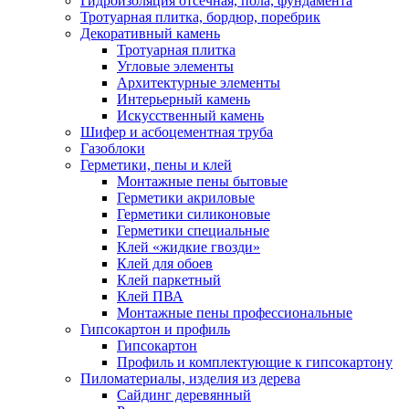
Гидроизоляция отсечная, пола, фундамента
Тротуарная плитка, бордюр, поребрик
Декоративный камень
Тротуарная плитка
Угловые элементы
Архитектурные элементы
Интерьерный камень
Искусственный камень
Шифер и асбоцементная труба
Газоблоки
Герметики, пены и клей
Монтажные пены бытовые
Герметики акриловые
Герметики силиконовые
Герметики специальные
Клей «жидкие гвозди»
Клей для обоев
Клей паркетный
Клей ПВА
Монтажные пены профессиональные
Гипсокартон и профиль
Гипсокартон
Профиль и комплектующие к гипсокартону
Пиломатериалы, изделия из дерева
Сайдинг деревянный