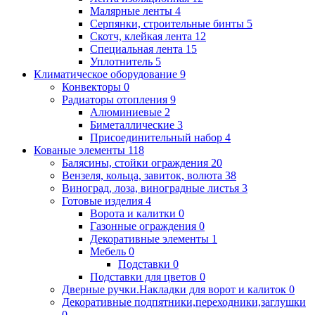
Малярные ленты
4
Серпянки, строительные бинты
5
Скотч, клейкая лента
12
Специальная лента
15
Уплотнитель
5
Климатическое оборудование
9
Конвекторы
0
Радиаторы отопления
9
Алюминиевые
2
Биметаллические
3
Присоединительный набор
4
Кованые элементы
118
Балясины, стойки ограждения
20
Вензеля, кольца, завиток, волюта
38
Виноград, лоза, виноградные листья
3
Готовые изделия
4
Ворота и калитки
0
Газонные ограждения
0
Декоративные элементы
1
Мебель
0
Подставки
0
Подставки для цветов
0
Дверные ручки.Накладки для ворот и калиток
0
Декоративные подпятники,переходники,заглушки
0