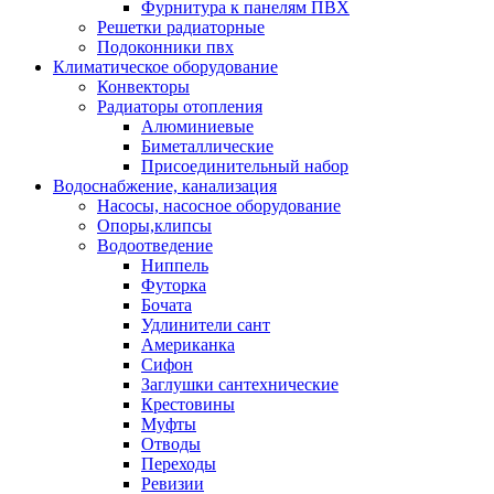
Фурнитура к панелям ПВХ
Решетки радиаторные
Подоконники пвх
Климатическое оборудование
Конвекторы
Радиаторы отопления
Алюминиевые
Биметаллические
Присоединительный набор
Водоснабжение, канализация
Насосы, насосное оборудование
Опоры,клипсы
Водоотведение
Ниппель
Футорка
Бочата
Удлинители сант
Американка
Сифон
Заглушки сантехнические
Крестовины
Муфты
Отводы
Переходы
Ревизии