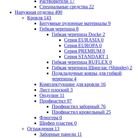
Растворители
17
Специальные средства
22
Наружная отделка
490
Кровля
143
Битумные рулонные материалы
9
Гибкая черепица
8
Гибкая черепица Docke
2
Серия EURASIA
0
Серия EUROPA
0
Серия PREMIUM
0
Серия STANDART
1
Гибкая черепица RUFLEX
0
Гибкая черепица Шинглас (Shingles)
2
Подкладочные ковры для гибкой
черепицы
4
Комплектующие для кровли
16
Лист плоский
3
Ондулин
11
Профнастил
97
Профнастил заборный
76
Профнастил кровельный
25
Флюгера
0
Шифер пластик
0
Ограждения
13
Заборные панели
11