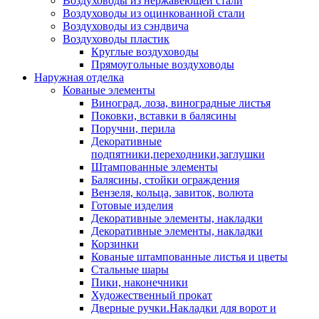
Воздуховоды из нержавеющей стали
Воздуховоды из оцинкованной стали
Воздуховоды из сэндвича
Воздуховоды пластик
Круглые воздуховоды
Прямоугольные воздуховоды
Наружная отделка
Кованые элементы
Виноград, лоза, виноградные листья
Поковки, вставки в балясины
Поручни, перила
Декоративные
подпятники,переходники,заглушки
Штампованные элементы
Балясины, стойки ограждения
Вензеля, кольца, завиток, волюта
Готовые изделия
Декоративные элементы, накладки
Декоративные элементы, накладки
Корзинки
Кованые штампованные листья и цветы
Стальные шары
Пики, наконечники
Художественный прокат
Дверные ручки.Накладки для ворот и