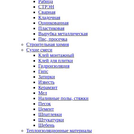
Рабица
СТРЭН
Сварная
Кладочная
Оцинкованная
Пластиковая
Вырубка металлическая
Пвс, просечка
Строительная химия
Сухие смеси
Клей монтажный
Клей для плитки
Гидроизоляция
Гипс
Затирки
Известь
Керамзит
Мел
Наливные полы, стяжки
Песок
Цемент
Шпатлевки
Штукатурки
Щебень
Теплоизоляционные материалы