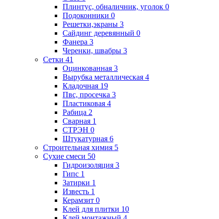
Плинтус, обналичник, уголок
0
Подоконники
0
Решетки,экраны
3
Сайдинг деревянный
0
Фанера
3
Черенки, швабры
3
Сетки
41
Оцинкованная
3
Вырубка металлическая
4
Кладочная
19
Пвс, просечка
3
Пластиковая
4
Рабица
2
Сварная
1
СТРЭН
0
Штукатурная
6
Строительная химия
5
Сухие смеси
50
Гидроизоляция
3
Гипс
1
Затирки
1
Известь
1
Керамзит
0
Клей для плитки
10
Клей монтажный
4