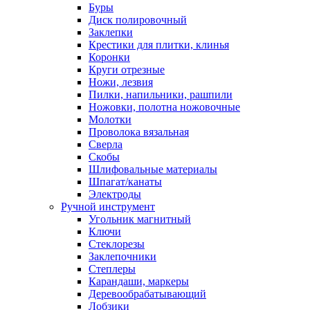
Буры
Диск полировочный
Заклепки
Крестики для плитки, клинья
Коронки
Круги отрезные
Ножи, лезвия
Пилки, напильники, рашпили
Ножовки, полотна ножовочные
Молотки
Проволока вязальная
Сверла
Скобы
Шлифовальные материалы
Шпагат/канаты
Электроды
Ручной инструмент
Угольник магнитный
Ключи
Стеклорезы
Заклепочники
Степлеры
Карандаши, маркеры
Деревообрабатывающий
Лобзики