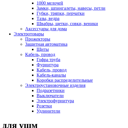
1000 мелочей
Замки, шпингалеты, навесы, петли
Губки, тряпки, перчатки
Тазы, ведра
Швабры, щетки, совки, веники
Аксессуары для дома
Электротовары
Прожекторы
Защитная автоматика
Щиты
Кабель, провод
Гофра труба
Фурнитура
Кабель, провод
Кабель-каналы
Коробки распределительные
Электроустановочные изделия
Подразетники
Выключатели
Электрофурнитура
Розетки
Удлинители
для ушм