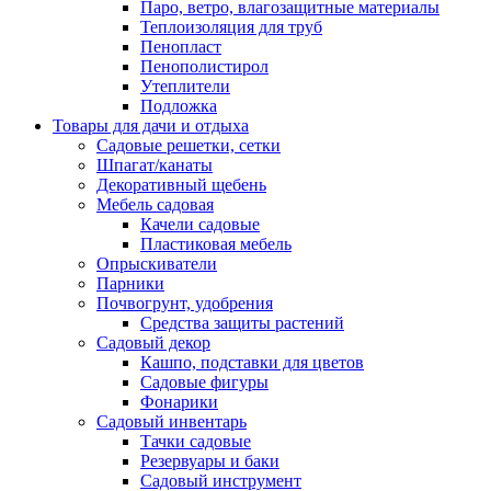
Паро, ветро, влагозащитные материалы
Теплоизоляция для труб
Пенопласт
Пенополистирол
Утеплители
Подложка
Товары для дачи и отдыха
Садовые решетки, сетки
Шпагат/канаты
Декоративный щебень
Мебель садовая
Качели садовые
Пластиковая мебель
Опрыскиватели
Парники
Почвогрунт, удобрения
Средства защиты растений
Садовый декор
Кашпо, подставки для цветов
Садовые фигуры
Фонарики
Садовый инвентарь
Тачки садовые
Резервуары и баки
Садовый инструмент