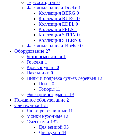
Термосайдинг
0
Фасадные панели Docke
1
Коллекция BERG
0
Коллекция BURG
0
Коллекция EDEL
0
Коллекция FELS
1
Коллекция STEIN
0
Коллекция STERN
0
Фасадные панели Fineber
0
Оборудование
27
Бетоносмесители
1
Горелки
1
Краскопульты
0
Паяльники
0
Пилы и подрезка сучьев деревьев
12
Пилы
0
Топоры
11
Электроинструмент
13
Пожарное оборудование
2
Сантехника
158
Люки ревизионные
11
Мойки кухонные
12
Смесители
135
Для ванной
93
Для кухни
43