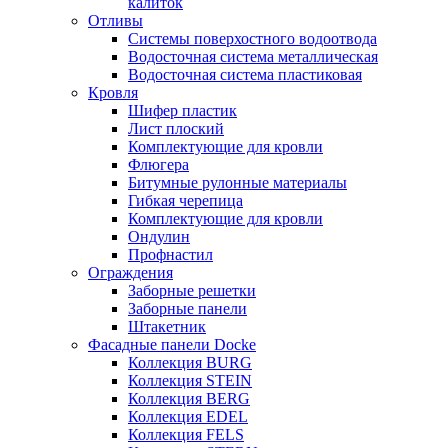
калиток
Отливы
Системы поверхостного водоотвода
Водосточная система металлическая
Водосточная система пластиковая
Кровля
Шифер пластик
Лист плоский
Комплектующие для кровли
Флюгера
Битумные рулонные материалы
Гибкая черепица
Комплектующие для кровли
Ондулин
Профнастил
Ограждения
Заборные решетки
Заборные панели
Штакетник
Фасадные панели Docke
Коллекция BURG
Коллекция STEIN
Коллекция BERG
Коллекция EDEL
Коллекция FELS