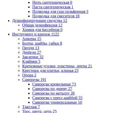
Нить сантехническая
0
Паста сантехническая
1
Подводка для газа сильфонная
3
Подводка для смесителя
18
Дезинфицирующие средства
12
Общая дезинфекция
12
Химия для бассейнов
0
Инструмент и крепеж
1122
Анкеры
15
Болты, шайбы, гайки
8
Гвозди
13
Дюбели
27
Заклепки
32
Кляймер
5
Крепежные уголки, пластины, ленты
21
Крестики для плитки, клинья
23
Опора
2
Саморезы
191
Саморезы кровельные
73
Саморезы по дереву
27
Саморезы по металлу
26
Саморезы с пресс-шайбой
55
Саморезы универсальные
10
Такелаж
7
Трос, шнур, цепь
25