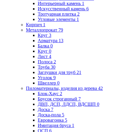
Интерьерный камень
1
Искусственный камень
6
Тротуарная плитка
2
Угловые элементы
1
Кирпич
1
Металлопрокат
79
Круг
3
Арматура
13
Балка
0
Круг
0
Лист
4
Полоса
2
Труба
30
Заглушки для труб
21
Уголок
9
Швеллер
0
Пиломатериалы, изделия из дерева
42
Блок-Хаус
2
Брусок строганный
7
ДВП, ДСП, ЛДСП, ВДСШП
0
Доска
7
Доска-пола
5
Евровагонка
5
Имитация бруса
1
ОСП
6