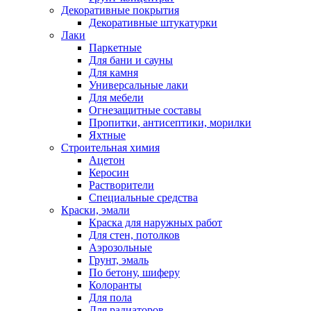
Декоративные покрытия
Декоративные штукатурки
Лаки
Паркетные
Для бани и сауны
Для камня
Универсальные лаки
Для мебели
Огнезащитные составы
Пропитки, антисептики, морилки
Яхтные
Строительная химия
Ацетон
Керосин
Растворители
Специальные средства
Краски, эмали
Краска для наружных работ
Для стен, потолков
Аэрозольные
Грунт, эмаль
По бетону, шиферу
Колоранты
Для пола
Для радиаторов