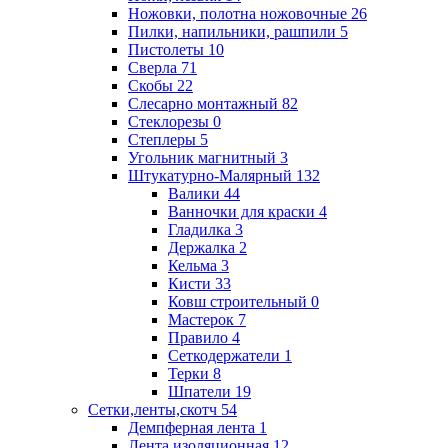
Ножовки, полотна ножовочные
26
Пилки, напильники, рашпили
5
Пистолеты
10
Сверла
71
Скобы
22
Слесарно монтажный
82
Стеклорезы
0
Степлеры
5
Угольник магнитный
3
Штукатурно-Малярный
132
Валики
44
Ванночки для краски
4
Гладилка
3
Держалка
2
Кельма
3
Кисти
33
Ковш строительный
0
Мастерок
7
Правило
4
Сеткодержатели
1
Терки
8
Шпатели
19
Сетки,ленты,скотч
54
Демпферная лента
1
Лента изоляционная
12