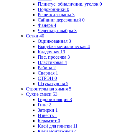
Плинтус, обналичник, уголок
0
Подоконники
0
Решетки,экраны
3
Сайдинг деревянный
0
Фанера
4
Черенки, швабры
3
Сетки
40
Оцинкованная
3
Вырубка металлическая
4
Кладочная
19
Пвс, просечка
3
Пластиковая
4
Рабица
2
Сварная
1
СТРЭН
0
Штукатурная
5
Строительная химия
5
Сухие смеси
53
Гидроизоляция
3
Гипс
2
Затирки
1
Известь
1
Керамзит
0
Клей для плитки
11
Клей монтажный
4