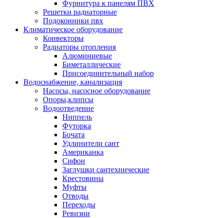
Фурнитура к панелям ПВХ
Решетки радиаторные
Подоконники пвх
Климатическое оборудование
Конвекторы
Радиаторы отопления
Алюминиевые
Биметаллические
Присоединительный набор
Водоснабжение, канализация
Насосы, насосное оборудование
Опоры,клипсы
Водоотведение
Ниппель
Футорка
Бочата
Удлинители сант
Американка
Сифон
Заглушки сантехнические
Крестовины
Муфты
Отводы
Переходы
Ревизии