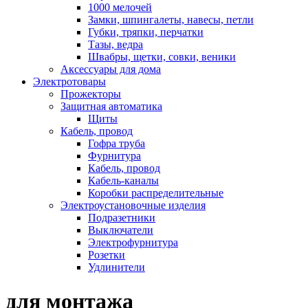
1000 мелочей
Замки, шпингалеты, навесы, петли
Губки, тряпки, перчатки
Тазы, ведра
Швабры, щетки, совки, веники
Аксессуары для дома
Электротовары
Прожекторы
Защитная автоматика
Щиты
Кабель, провод
Гофра труба
Фурнитура
Кабель, провод
Кабель-каналы
Коробки распределительные
Электроустановочные изделия
Подразетники
Выключатели
Электрофурнитура
Розетки
Удлинители
для монтажа