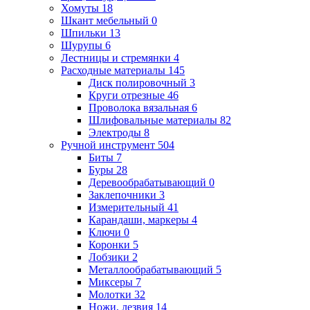
Хомуты
18
Шкант мебельный
0
Шпильки
13
Шурупы
6
Лестницы и стремянки
4
Расходные материалы
145
Диск полировочный
3
Круги отрезные
46
Проволока вязальная
6
Шлифовальные материалы
82
Электроды
8
Ручной инструмент
504
Биты
7
Буры
28
Деревообрабатывающий
0
Заклепочники
3
Измерительный
41
Карандаши, маркеры
4
Ключи
0
Коронки
5
Лобзики
2
Металлообрабатывающий
5
Миксеры
7
Молотки
32
Ножи, лезвия
14