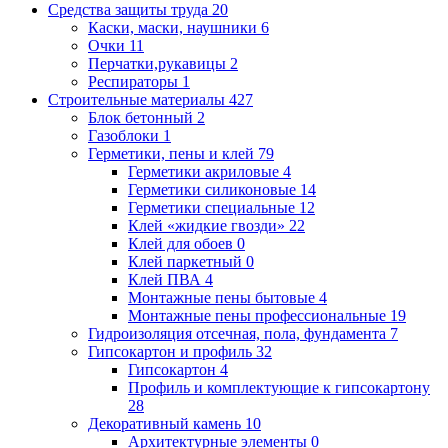
Средства защиты труда
20
Каски, маски, наушники
6
Очки
11
Перчатки,рукавицы
2
Респираторы
1
Строительные материалы
427
Блок бетонный
2
Газоблоки
1
Герметики, пены и клей
79
Герметики акриловые
4
Герметики силиконовые
14
Герметики специальные
12
Клей «жидкие гвозди»
22
Клей для обоев
0
Клей паркетный
0
Клей ПВА
4
Монтажные пены бытовые
4
Монтажные пены профессиональные
19
Гидроизоляция отсечная, пола, фундамента
7
Гипсокартон и профиль
32
Гипсокартон
4
Профиль и комплектующие к гипсокартону
28
Декоративный камень
10
Архитектурные элементы
0