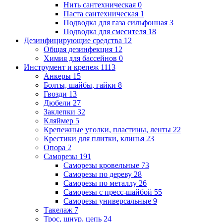
Нить сантехническая
0
Паста сантехническая
1
Подводка для газа сильфонная
3
Подводка для смесителя
18
Дезинфицирующие средства
12
Общая дезинфекция
12
Химия для бассейнов
0
Инструмент и крепеж
1113
Анкеры
15
Болты, шайбы, гайки
8
Гвозди
13
Дюбели
27
Заклепки
32
Кляймер
5
Крепежные уголки, пластины, ленты
22
Крестики для плитки, клинья
23
Опора
2
Саморезы
191
Саморезы кровельные
73
Саморезы по дереву
28
Саморезы по металлу
26
Саморезы с пресс-шайбой
55
Саморезы универсальные
9
Такелаж
7
Трос, шнур, цепь
24