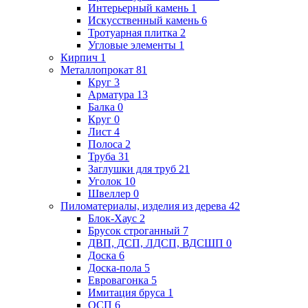
Интерьерный камень
1
Искусственный камень
6
Тротуарная плитка
2
Угловые элементы
1
Кирпич
1
Металлопрокат
81
Круг
3
Арматура
13
Балка
0
Круг
0
Лист
4
Полоса
2
Труба
31
Заглушки для труб
21
Уголок
10
Швеллер
0
Пиломатериалы, изделия из дерева
42
Блок-Хаус
2
Брусок строганный
7
ДВП, ДСП, ЛДСП, ВДСШП
0
Доска
6
Доска-пола
5
Евровагонка
5
Имитация бруса
1
ОСП
6