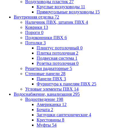
Воздуховоды пластик
27
Круглые воздуховоды
11
Прямоугольные воздуховоды
15
Внутренняя отделка
72
Наличник ПВХ, штапик ПВХ
4
Коврики
13
Пороги
0
Подоконники ПВХ
6
Потолки
3
Плинтус потолочный
0
Плитка потолочная
2
Подвесная система
1
Розетка потолочная
0
Решетки радиаторные
5
Стеновые панели
28
Панели ПВХ
3
Фурнитура к панелям ПВХ
25
Угловые элементы ПВХ
14
Водоснабжение, канализация
295
Водоотведение
198
Американка
12
Бочата
2
Заглушки сантехнические
4
Крестовины
8
Муфты
54