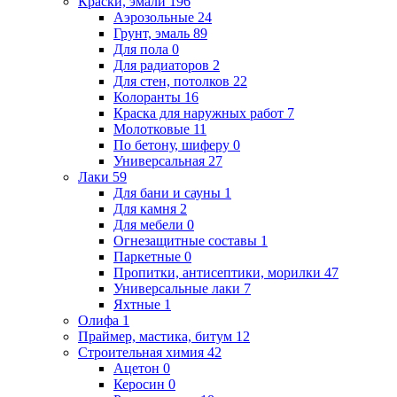
Краски, эмали
196
Аэрозольные
24
Грунт, эмаль
89
Для пола
0
Для радиаторов
2
Для стен, потолков
22
Колоранты
16
Краска для наружных работ
7
Молотковые
11
По бетону, шиферу
0
Универсальная
27
Лаки
59
Для бани и сауны
1
Для камня
2
Для мебели
0
Огнезащитные составы
1
Паркетные
0
Пропитки, антисептики, морилки
47
Универсальные лаки
7
Яхтные
1
Олифа
1
Праймер, мастика, битум
12
Строительная химия
42
Ацетон
0
Керосин
0