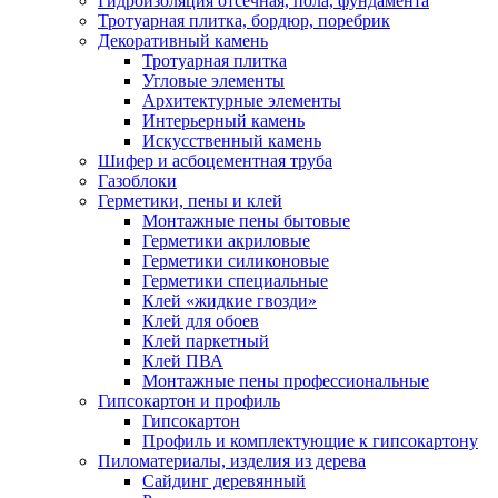
Гидроизоляция отсечная, пола, фундамента
Тротуарная плитка, бордюр, поребрик
Декоративный камень
Тротуарная плитка
Угловые элементы
Архитектурные элементы
Интерьерный камень
Искусственный камень
Шифер и асбоцементная труба
Газоблоки
Герметики, пены и клей
Монтажные пены бытовые
Герметики акриловые
Герметики силиконовые
Герметики специальные
Клей «жидкие гвозди»
Клей для обоев
Клей паркетный
Клей ПВА
Монтажные пены профессиональные
Гипсокартон и профиль
Гипсокартон
Профиль и комплектующие к гипсокартону
Пиломатериалы, изделия из дерева
Сайдинг деревянный