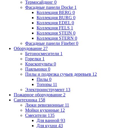
Термосайдинг
0
Фасадные панели Docke
1
Коллекция BERG
0
Коллекция BURG
0
Коллекция EDEL
0
Коллекция FELS
1
Коллекция STEIN
0
Коллекция STERN
0
Фасадные панели Fineber
0
Оборудование
27
Бетоносмесители
1
Горелки
1
Краскопульты
0
Паяльники
0
Пилы и подрезка сучьев деревьев
12
Пилы
0
Топоры
11
Электроинструмент
13
Пожарное оборудование
2
Сантехника
158
Люки ревизионные
11
Мойки кухонные
12
Смесители
135
Для ванной
93
Для кухни
43