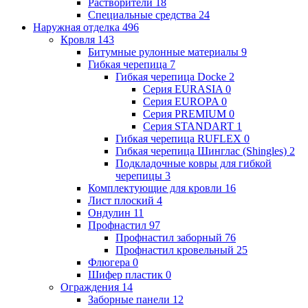
Растворители
18
Специальные средства
24
Наружная отделка
496
Кровля
143
Битумные рулонные материалы
9
Гибкая черепица
7
Гибкая черепица Docke
2
Серия EURASIA
0
Серия EUROPA
0
Серия PREMIUM
0
Серия STANDART
1
Гибкая черепица RUFLEX
0
Гибкая черепица Шинглас (Shingles)
2
Подкладочные ковры для гибкой
черепицы
3
Комплектующие для кровли
16
Лист плоский
4
Ондулин
11
Профнастил
97
Профнастил заборный
76
Профнастил кровельный
25
Флюгера
0
Шифер пластик
0
Ограждения
14
Заборные панели
12