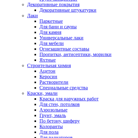
Декоративные покрытия
Декоративные штукатурки
Лаки
Паркетные
Для бани и сауны
Для камня
Универсальные лаки
Для мебели
Огнезащитные составы
Пропитки, антисептики, морилки
Яхтные
Строительная химия
Ацетон
Керосин
Растворители
Специальные средства
Краски, эмали
Краска для наружных работ
Для стен, потолков
Аэрозольные
Грунт, эмаль
По бетону, шиферу
Колоранты
Для пола
Для радиаторов