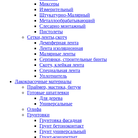
Миксеры
Измерительный
Штукатурно-Малярный
Металлообрабатывающий
Слесарно монтажный
Пистолеты
Сетки,ленты,скотч
Демпферная лента
Лента изоляционная
Малярные ленты
Серпянки, строительные бинты
Скотч, клейкая лента
Специальная лента
Уплотнитель
Лакокрасочные материалы
Праймер, мастика, битум
Готовые шпатлевки
Для дерева
Универсальные
Олифа
Грунтовки
Грунтовка фасадная
Грунт бетоноконтакт
Грунт универсальный
Грунт-концентрат