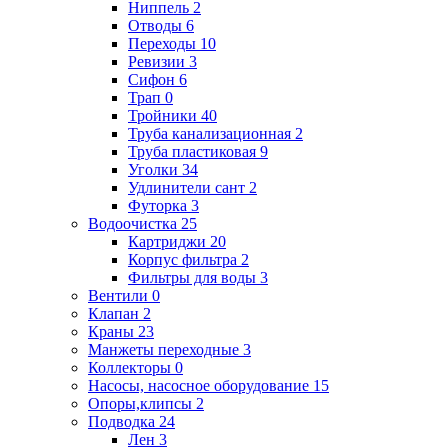
Ниппель
2
Отводы
6
Переходы
10
Ревизии
3
Сифон
6
Трап
0
Тройники
40
Труба канализационная
2
Труба пластиковая
9
Уголки
34
Удлинители сант
2
Футорка
3
Водоочистка
25
Картриджи
20
Корпус фильтра
2
Фильтры для воды
3
Вентили
0
Клапан
2
Краны
23
Манжеты переходные
3
Коллекторы
0
Насосы, насосное оборудование
15
Опоры,клипсы
2
Подводка
24
Лен
3