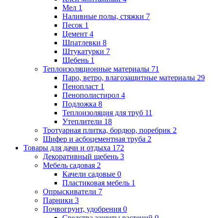
Мел
1
Наливные полы, стяжки
7
Песок
1
Цемент
4
Шпатлевки
8
Штукатурки
7
Щебень
1
Теплоизоляционные материалы
71
Паро, ветро, влагозащитные материалы
29
Пенопласт
1
Пенополистирол
4
Подложка
8
Теплоизоляция для труб
11
Утеплители
18
Тротуарная плитка, бордюр, поребрик
2
Шифер и асбоцементная труба
2
Товары для дачи и отдыха
172
Декоративный щебень
3
Мебель садовая
2
Качели садовые
0
Пластиковая мебель
1
Опрыскиватели
7
Парники
3
Почвогрунт, удобрения
0
Средства защиты растений
0