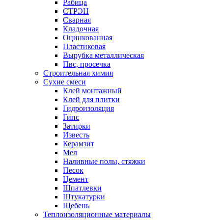
Рабица
СТРЭН
Сварная
Кладочная
Оцинкованная
Пластиковая
Вырубка металлическая
Пвс, просечка
Строительная химия
Сухие смеси
Клей монтажный
Клей для плитки
Гидроизоляция
Гипс
Затирки
Известь
Керамзит
Мел
Наливные полы, стяжки
Песок
Цемент
Шпатлевки
Штукатурки
Щебень
Теплоизоляционные материалы