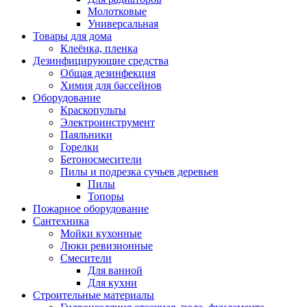
Молотковые
Универсальная
Товары для дома
Клеёнка, пленка
Дезинфицирующие средства
Общая дезинфекция
Химия для бассейнов
Оборудование
Краскопульты
Электроинструмент
Паяльники
Горелки
Бетоносмесители
Пилы и подрезка сучьев деревьев
Пилы
Топоры
Пожарное оборудование
Сантехника
Мойки кухонные
Люки ревизионные
Смесители
Для ванной
Для кухни
Строительные материалы