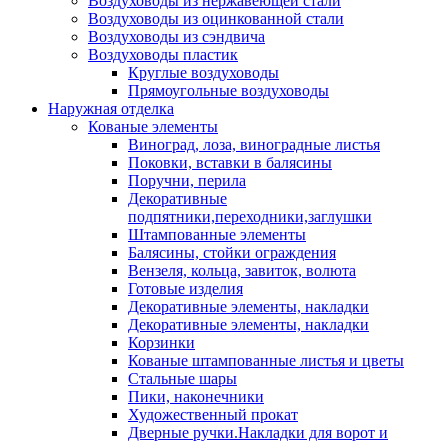
Воздуховоды из нержавеющей стали
Воздуховоды из оцинкованной стали
Воздуховоды из сэндвича
Воздуховоды пластик
Круглые воздуховоды
Прямоугольные воздуховоды
Наружная отделка
Кованые элементы
Виноград, лоза, виноградные листья
Поковки, вставки в балясины
Поручни, перила
Декоративные
подпятники,переходники,заглушки
Штампованные элементы
Балясины, стойки ограждения
Вензеля, кольца, завиток, волюта
Готовые изделия
Декоративные элементы, накладки
Декоративные элементы, накладки
Корзинки
Кованые штампованные листья и цветы
Стальные шары
Пики, наконечники
Художественный прокат
Дверные ручки.Накладки для ворот и