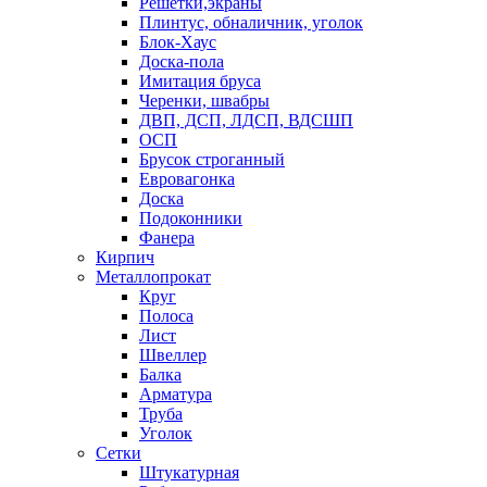
Решетки,экраны
Плинтус, обналичник, уголок
Блок-Хаус
Доска-пола
Имитация бруса
Черенки, швабры
ДВП, ДСП, ЛДСП, ВДСШП
ОСП
Брусок строганный
Евровагонка
Доска
Подоконники
Фанера
Кирпич
Металлопрокат
Круг
Полоса
Лист
Швеллер
Балка
Арматура
Труба
Уголок
Сетки
Штукатурная