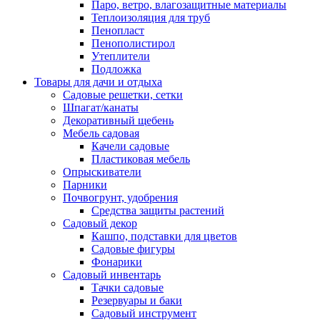
Паро, ветро, влагозащитные материалы
Теплоизоляция для труб
Пенопласт
Пенополистирол
Утеплители
Подложка
Товары для дачи и отдыха
Садовые решетки, сетки
Шпагат/канаты
Декоративный щебень
Мебель садовая
Качели садовые
Пластиковая мебель
Опрыскиватели
Парники
Почвогрунт, удобрения
Средства защиты растений
Садовый декор
Кашпо, подставки для цветов
Садовые фигуры
Фонарики
Садовый инвентарь
Тачки садовые
Резервуары и баки
Садовый инструмент