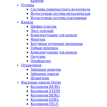
калиток
Отливы
Системы поверхостного водоотвода
Водосточная система металлическая
Водосточная система пластиковая
Кровля
Шифер пластик
Лист плоский
Комплектующие для кровли
Флюгера
Битумные рулонные материалы
Гибкая черепица
Комплектующие для кровли
Ондулин
Профнастил
Ограждения
Заборные решетки
Заборные панели
Штакетник
Фасадные панели Docke
Коллекция BURG
Коллекция STEIN
Коллекция BERG
Коллекция EDEL
Коллекция FELS