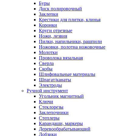
Буры
Диск полировочный
Заклепки
Крестики для плитки, клинья
Коронки
Круги отрезные
Ножи, лезвия
Пилки, напильники, рашпили
Ножовки, полотна ножовочные
Молотки
Проволока вязальная
Сверла
Скобы
Шлифовальные материалы
Шпагат/канаты
Электроды
Ручной инструмент
Угольник магнитный
Ключи
Стеклорезы
Заклепочники
Степлеры
Карандаши, маркеры
Деревообрабатывающий
Лобзики