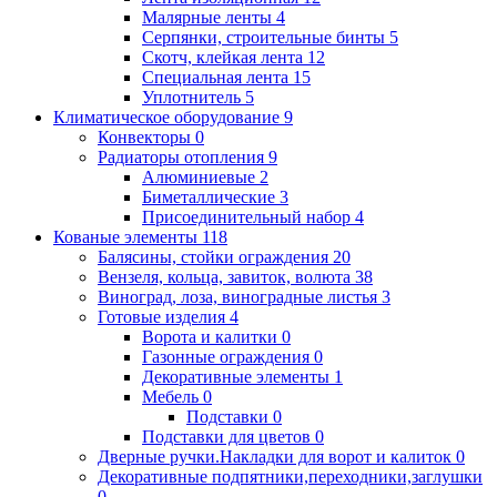
Малярные ленты
4
Серпянки, строительные бинты
5
Скотч, клейкая лента
12
Специальная лента
15
Уплотнитель
5
Климатическое оборудование
9
Конвекторы
0
Радиаторы отопления
9
Алюминиевые
2
Биметаллические
3
Присоединительный набор
4
Кованые элементы
118
Балясины, стойки ограждения
20
Вензеля, кольца, завиток, волюта
38
Виноград, лоза, виноградные листья
3
Готовые изделия
4
Ворота и калитки
0
Газонные ограждения
0
Декоративные элементы
1
Мебель
0
Подставки
0
Подставки для цветов
0
Дверные ручки.Накладки для ворот и калиток
0
Декоративные подпятники,переходники,заглушки
0