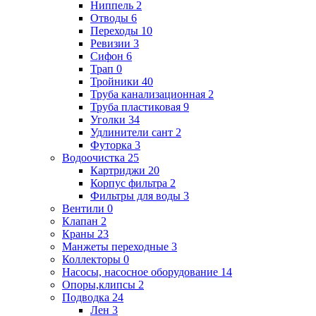
Ниппель
2
Отводы
6
Переходы
10
Ревизии
3
Сифон
6
Трап
0
Тройники
40
Труба канализационная
2
Труба пластиковая
9
Уголки
34
Удлинители сант
2
Футорка
3
Водоочистка
25
Картриджи
20
Корпус фильтра
2
Фильтры для воды
3
Вентили
0
Клапан
2
Краны
23
Манжеты переходные
3
Коллекторы
0
Насосы, насосное оборудование
14
Опоры,клипсы
2
Подводка
24
Лен
3