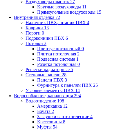
Воздуховоды пластик
27
Круглые воздуховоды
11
Прямоугольные воздуховоды
15
Внутренняя отделка
72
Наличник ПВХ, штапик ПВХ
4
Коврики
13
Пороги
0
Подоконники ПВХ
6
Потолки
3
Плинтус потолочный
0
Плитка потолочная
2
Подвесная система
1
Розетка потолочная
0
Решетки радиаторные
5
Стеновые панели
28
Панели ПВХ
3
Фурнитура к панелям ПВХ
25
Угловые элементы ПВХ
14
Водоснабжение, канализация
294
Водоотведение
198
Американка
12
Бочата
2
Заглушки сантехнические
4
Крестовины
8
Муфты
54