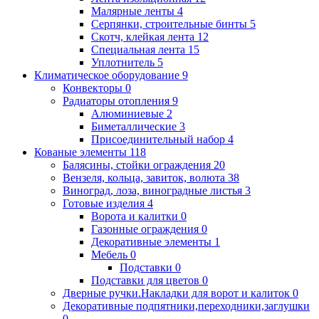
Малярные ленты
4
Серпянки, строительные бинты
5
Скотч, клейкая лента
12
Специальная лента
15
Уплотнитель
5
Климатическое оборудование
9
Конвекторы
0
Радиаторы отопления
9
Алюминиевые
2
Биметаллические
3
Присоединительный набор
4
Кованые элементы
118
Балясины, стойки ограждения
20
Вензеля, кольца, завиток, волюта
38
Виноград, лоза, виноградные листья
3
Готовые изделия
4
Ворота и калитки
0
Газонные ограждения
0
Декоративные элементы
1
Мебель
0
Подставки
0
Подставки для цветов
0
Дверные ручки.Накладки для ворот и калиток
0
Декоративные подпятники,переходники,заглушки
0