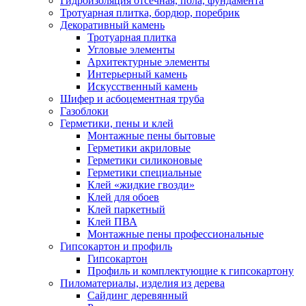
Гидроизоляция отсечная, пола, фундамента
Тротуарная плитка, бордюр, поребрик
Декоративный камень
Тротуарная плитка
Угловые элементы
Архитектурные элементы
Интерьерный камень
Искусственный камень
Шифер и асбоцементная труба
Газоблоки
Герметики, пены и клей
Монтажные пены бытовые
Герметики акриловые
Герметики силиконовые
Герметики специальные
Клей «жидкие гвозди»
Клей для обоев
Клей паркетный
Клей ПВА
Монтажные пены профессиональные
Гипсокартон и профиль
Гипсокартон
Профиль и комплектующие к гипсокартону
Пиломатериалы, изделия из дерева
Сайдинг деревянный