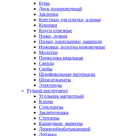
Буры
Диск полировочный
Заклепки
Крестики для плитки, клинья
Коронки
Круги отрезные
Ножи, лезвия
Пилки, напильники, рашпили
Ножовки, полотна ножовочные
Молотки
Проволока вязальная
Сверла
Скобы
Шлифовальные материалы
Шпагат/канаты
Электроды
Ручной инструмент
Угольник магнитный
Ключи
Стеклорезы
Заклепочники
Степлеры
Карандаши, маркеры
Деревообрабатывающий
Лобзики