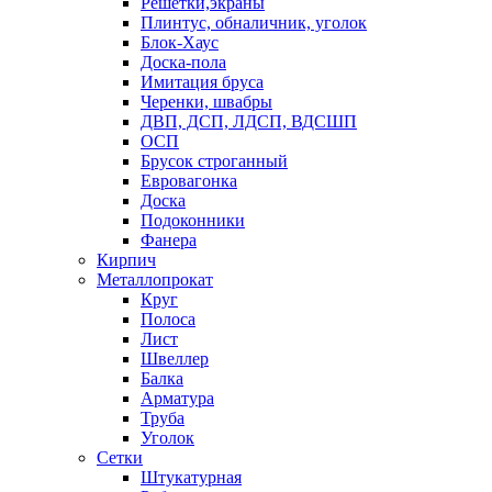
Решетки,экраны
Плинтус, обналичник, уголок
Блок-Хаус
Доска-пола
Имитация бруса
Черенки, швабры
ДВП, ДСП, ЛДСП, ВДСШП
ОСП
Брусок строганный
Евровагонка
Доска
Подоконники
Фанера
Кирпич
Металлопрокат
Круг
Полоса
Лист
Швеллер
Балка
Арматура
Труба
Уголок
Сетки
Штукатурная