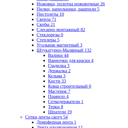
Ножовки, полотна ножовочные
26
Пилки, напильники, рашпили
5
Пистолеты
10
Сверла
71
Скобы
21
Слесарно монтажный
82
Стеклорезы
0
Степлеры
5
Угольник магнитный
3
Штукатурно-Малярный
132
Валики
44
Ванночки для краски
4
Гладилка
3
Держалка
2
Кельма
3
Кисти
33
Ковш строительный
0
Мастерок
7
Правило
4
Сеткодержатели
1
Терки
8
Шпатели
19
Сетки,ленты,скотч
54
Демпферная лента
1
Лента изоляционная
12