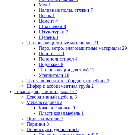
Мел
1
Наливные полы, стяжки
7
Песок
1
Цемент
4
Шпатлевки
8
Штукатурки
7
Щебень
1
Теплоизоляционные материалы
71
Паро, ветро, влагозащитные материалы
29
Пенопласт
1
Пенополистирол
4
Подложка
8
Теплоизоляция для труб
11
Утеплители
18
Тротуарная плитка, бордюр, поребрик
2
Шифер и асбоцементная труба
2
Товары для дачи и отдыха
172
Декоративный щебень
3
Мебель садовая
2
Качели садовые
0
Пластиковая мебель
1
Опрыскиватели
7
Парники
3
Почвогрунт, удобрения
0
Средства защиты растений
0