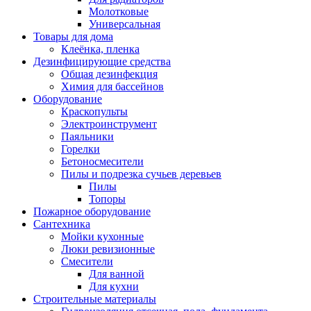
Молотковые
Универсальная
Товары для дома
Клеёнка, пленка
Дезинфицирующие средства
Общая дезинфекция
Химия для бассейнов
Оборудование
Краскопульты
Электроинструмент
Паяльники
Горелки
Бетоносмесители
Пилы и подрезка сучьев деревьев
Пилы
Топоры
Пожарное оборудование
Сантехника
Мойки кухонные
Люки ревизионные
Смесители
Для ванной
Для кухни
Строительные материалы