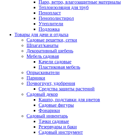
Паро, ветро, влагозащитные материалы
Теплоизоляция для труб
Пенопласт
Пенополистирол
Утеплители
Подложка
Товары для дачи и отдыха
Садовые решетки, сетки
Шпагат/канаты
Декоративный щебень
Мебель садовая
Качели садовые
Пластиковая мебель
Опрыскиватели
Парники
Почвогрунт, удобрения
Средства защиты растений
Садовый декор
Кашпо, подставки для цветов
Садовые фигуры
Фонарики
Садовый инвентарь
Тачки садовые
Резервуары и баки
Садовый инструмент