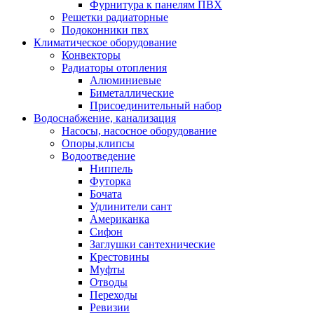
Фурнитура к панелям ПВХ
Решетки радиаторные
Подоконники пвх
Климатическое оборудование
Конвекторы
Радиаторы отопления
Алюминиевые
Биметаллические
Присоединительный набор
Водоснабжение, канализация
Насосы, насосное оборудование
Опоры,клипсы
Водоотведение
Ниппель
Футорка
Бочата
Удлинители сант
Американка
Сифон
Заглушки сантехнические
Крестовины
Муфты
Отводы
Переходы
Ревизии