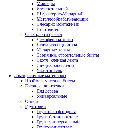
Миксеры
Измерительный
Штукатурно-Малярный
Металлообрабатывающий
Слесарно монтажный
Пистолеты
Сетки,ленты,скотч
Демпферная лента
Лента изоляционная
Малярные ленты
Серпянки, строительные бинты
Скотч, клейкая лента
Специальная лента
Уплотнитель
Лакокрасочные материалы
Праймер, мастика, битум
Готовые шпатлевки
Для дерева
Универсальные
Олифа
Грунтовки
Грунтовка фасадная
Грунт бетоноконтакт
Грунт универсальный
Грунт-концентрат