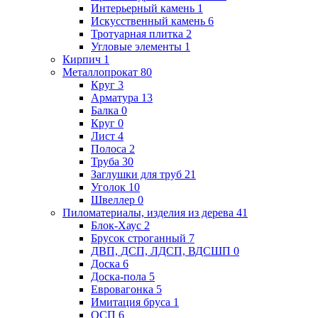
Интерьерный камень
1
Искусственный камень
6
Тротуарная плитка
2
Угловые элементы
1
Кирпич
1
Металлопрокат
80
Круг
3
Арматура
13
Балка
0
Круг
0
Лист
4
Полоса
2
Труба
30
Заглушки для труб
21
Уголок
10
Швеллер
0
Пиломатериалы, изделия из дерева
41
Блок-Хаус
2
Брусок строганный
7
ДВП, ДСП, ЛДСП, ВДСШП
0
Доска
6
Доска-пола
5
Евровагонка
5
Имитация бруса
1
ОСП
6