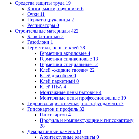
Средства защиты труда
19
Каски, маски, наушники
6
Очки
11
Перчатки,рукавицы
2
Респираторы
0
Строительные материалы
422
Блок бетонный
2
Газоблоки
1
Герметики, пены и клей
78
Герметики акриловые
4
Герметики силиконовые
13
Герметики специальные
12
Клей «жидкие гвозди»
22
Клей для обоев
0
Клей паркетный
0
Клей ПВА
4
Монтажные пены бытовые
4
Монтажные пены профессиональные
19
Гидроизоляция отсечная, пола, фундамента
7
Гипсокартон и профиль
32
Гипсокартон
4
Профиль и комплектующие к гипсокартону
28
Декоративный камень
10
Архитектурные элементы
0