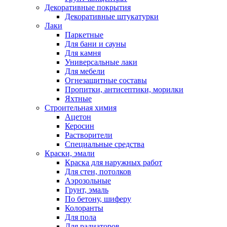
Декоративные покрытия
Декоративные штукатурки
Лаки
Паркетные
Для бани и сауны
Для камня
Универсальные лаки
Для мебели
Огнезащитные составы
Пропитки, антисептики, морилки
Яхтные
Строительная химия
Ацетон
Керосин
Растворители
Специальные средства
Краски, эмали
Краска для наружных работ
Для стен, потолков
Аэрозольные
Грунт, эмаль
По бетону, шиферу
Колоранты
Для пола
Для радиаторов