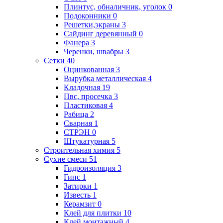
Плинтус, обналичник, уголок
0
Подоконники
0
Решетки,экраны
3
Сайдинг деревянный
0
Фанера
3
Черенки, швабры
3
Сетки
40
Оцинкованная
3
Вырубка металлическая
4
Кладочная
19
Пвс, просечка
3
Пластиковая
4
Рабица
2
Сварная
1
СТРЭН
0
Штукатурная
5
Строительная химия
5
Сухие смеси
51
Гидроизоляция
3
Гипс
1
Затирки
1
Известь
1
Керамзит
0
Клей для плитки
10
Клей монтажный
4