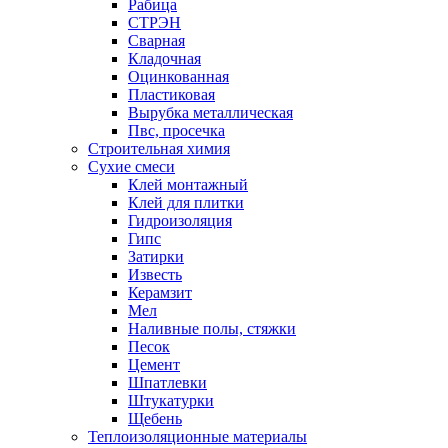
Рабица
СТРЭН
Сварная
Кладочная
Оцинкованная
Пластиковая
Вырубка металлическая
Пвс, просечка
Строительная химия
Сухие смеси
Клей монтажный
Клей для плитки
Гидроизоляция
Гипс
Затирки
Известь
Керамзит
Мел
Наливные полы, стяжки
Песок
Цемент
Шпатлевки
Штукатурки
Щебень
Теплоизоляционные материалы