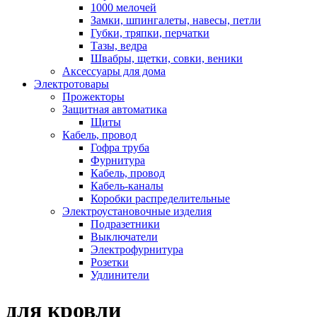
1000 мелочей
Замки, шпингалеты, навесы, петли
Губки, тряпки, перчатки
Тазы, ведра
Швабры, щетки, совки, веники
Аксессуары для дома
Электротовары
Прожекторы
Защитная автоматика
Щиты
Кабель, провод
Гофра труба
Фурнитура
Кабель, провод
Кабель-каналы
Коробки распределительные
Электроустановочные изделия
Подразетники
Выключатели
Электрофурнитура
Розетки
Удлинители
для кровли