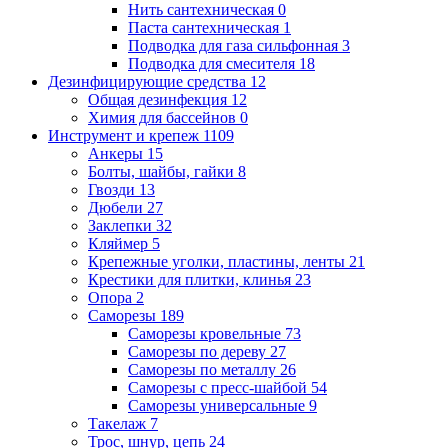
Нить сантехническая
0
Паста сантехническая
1
Подводка для газа сильфонная
3
Подводка для смесителя
18
Дезинфицирующие средства
12
Общая дезинфекция
12
Химия для бассейнов
0
Инструмент и крепеж
1109
Анкеры
15
Болты, шайбы, гайки
8
Гвозди
13
Дюбели
27
Заклепки
32
Кляймер
5
Крепежные уголки, пластины, ленты
21
Крестики для плитки, клинья
23
Опора
2
Саморезы
189
Саморезы кровельные
73
Саморезы по дереву
27
Саморезы по металлу
26
Саморезы с пресс-шайбой
54
Саморезы универсальные
9
Такелаж
7
Трос, шнур, цепь
24