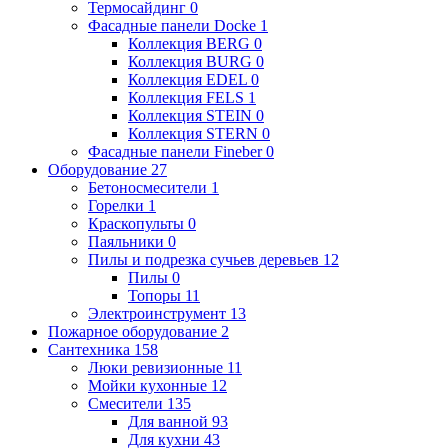
Термосайдинг
0
Фасадные панели Docke
1
Коллекция BERG
0
Коллекция BURG
0
Коллекция EDEL
0
Коллекция FELS
1
Коллекция STEIN
0
Коллекция STERN
0
Фасадные панели Fineber
0
Оборудование
27
Бетоносмесители
1
Горелки
1
Краскопульты
0
Паяльники
0
Пилы и подрезка сучьев деревьев
12
Пилы
0
Топоры
11
Электроинструмент
13
Пожарное оборудование
2
Сантехника
158
Люки ревизионные
11
Мойки кухонные
12
Смесители
135
Для ванной
93
Для кухни
43