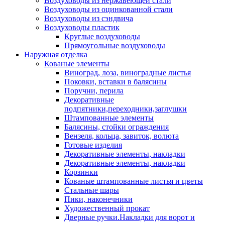
Воздуховоды из нержавеющей стали
Воздуховоды из оцинкованной стали
Воздуховоды из сэндвича
Воздуховоды пластик
Круглые воздуховоды
Прямоугольные воздуховоды
Наружная отделка
Кованые элементы
Виноград, лоза, виноградные листья
Поковки, вставки в балясины
Поручни, перила
Декоративные
подпятники,переходники,заглушки
Штампованные элементы
Балясины, стойки ограждения
Вензеля, кольца, завиток, волюта
Готовые изделия
Декоративные элементы, накладки
Декоративные элементы, накладки
Корзинки
Кованые штампованные листья и цветы
Стальные шары
Пики, наконечники
Художественный прокат
Дверные ручки.Накладки для ворот и