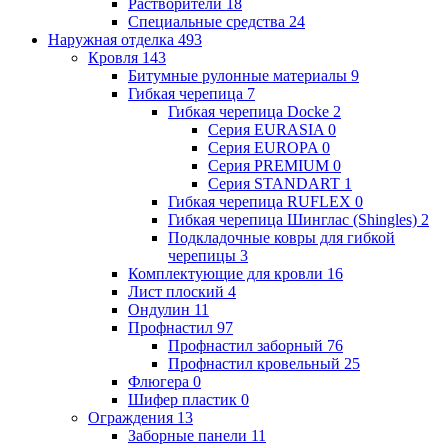
Растворители
18
Специальные средства
24
Наружная отделка
493
Кровля
143
Битумные рулонные материалы
9
Гибкая черепица
7
Гибкая черепица Docke
2
Серия EURASIA
0
Серия EUROPA
0
Серия PREMIUM
0
Серия STANDART
1
Гибкая черепица RUFLEX
0
Гибкая черепица Шинглас (Shingles)
2
Подкладочные ковры для гибкой
черепицы
3
Комплектующие для кровли
16
Лист плоский
4
Ондулин
11
Профнастил
97
Профнастил заборный
76
Профнастил кровельный
25
Флюгера
0
Шифер пластик
0
Ограждения
13
Заборные панели
11