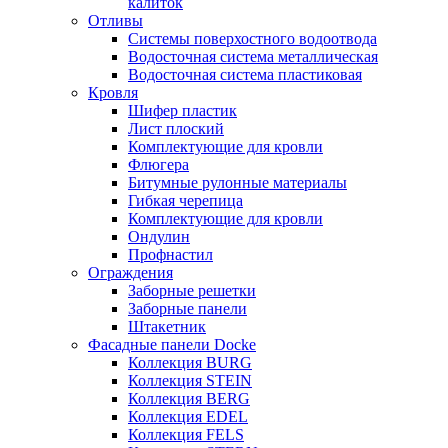
калиток
Отливы
Системы поверхостного водоотвода
Водосточная система металлическая
Водосточная система пластиковая
Кровля
Шифер пластик
Лист плоский
Комплектующие для кровли
Флюгера
Битумные рулонные материалы
Гибкая черепица
Комплектующие для кровли
Ондулин
Профнастил
Ограждения
Заборные решетки
Заборные панели
Штакетник
Фасадные панели Docke
Коллекция BURG
Коллекция STEIN
Коллекция BERG
Коллекция EDEL
Коллекция FELS