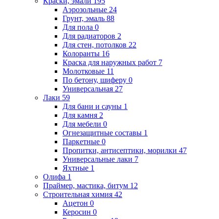
Краски, эмали
195
Аэрозольные
24
Грунт, эмаль
88
Для пола
0
Для радиаторов
2
Для стен, потолков
22
Колоранты
16
Краска для наружных работ
7
Молотковые
11
По бетону, шиферу
0
Универсальная
27
Лаки
59
Для бани и сауны
1
Для камня
2
Для мебели
0
Огнезащитные составы
1
Паркетные
0
Пропитки, антисептики, морилки
47
Универсальные лаки
7
Яхтные
1
Олифа
1
Праймер, мастика, битум
12
Строительная химия
42
Ацетон
0
Керосин
0