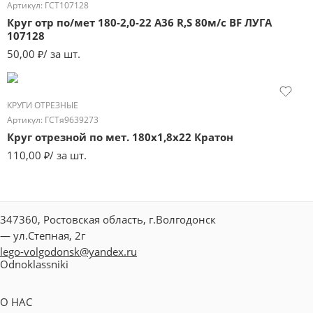
Артикул:
ГСТ107128
Круг отр по/мет 180-2,0-22 А36 R,S 80м/с BF ЛУГА
107128
50,00
₽
/ за шт.
КРУГИ ОТРЕЗНЫЕ
Артикул:
ГСТя9639273
Круг отрезной по мет. 180х1,8х22 Кратон
110,00
₽
/ за шт.
347360, Ростовская область, г.Волгодонск
— ул.Степная, 2г
lego-volgodonsk@yandex.ru
Odnoklassniki
О НАС