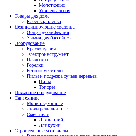
Молотковые
Универсальная
Товары для дома
Клеёнка, пленка
Дезинфицирующие средства
Общая дезинфекция
Химия для бассейнов
Оборудование
Краскопульты
Электроинструмент
Паяльники
Горелки
Бетоносмесители
Пилы и подрезка сучьев деревьев
Пилы
Топоры
Пожарное оборудование
Сантехника
Мойки кухонные
Люки ревизионные
Смесители
Для ванной
Для кухни
Строительные материалы