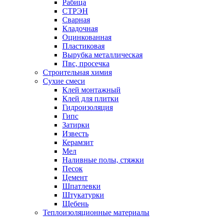
Рабица
СТРЭН
Сварная
Кладочная
Оцинкованная
Пластиковая
Вырубка металлическая
Пвс, просечка
Строительная химия
Сухие смеси
Клей монтажный
Клей для плитки
Гидроизоляция
Гипс
Затирки
Известь
Керамзит
Мел
Наливные полы, стяжки
Песок
Цемент
Шпатлевки
Штукатурки
Щебень
Теплоизоляционные материалы