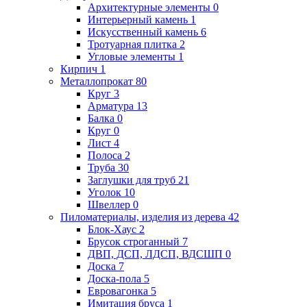
Архитектурные элементы
0
Интерьерный камень
1
Искусственный камень
6
Тротуарная плитка
2
Угловые элементы
1
Кирпич
1
Металлопрокат
80
Круг
3
Арматура
13
Балка
0
Круг
0
Лист
4
Полоса
2
Труба
30
Заглушки для труб
21
Уголок
10
Швеллер
0
Пиломатериалы, изделия из дерева
42
Блок-Хаус
2
Брусок строганный
7
ДВП, ДСП, ЛДСП, ВДСШП
0
Доска
7
Доска-пола
5
Евровагонка
5
Имитация бруса
1