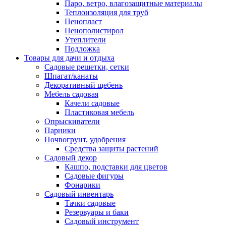
Паро, ветро, влагозащитные материалы
Теплоизоляция для труб
Пенопласт
Пенополистирол
Утеплители
Подложка
Товары для дачи и отдыха
Садовые решетки, сетки
Шпагат/канаты
Декоративный щебень
Мебель садовая
Качели садовые
Пластиковая мебель
Опрыскиватели
Парники
Почвогрунт, удобрения
Средства защиты растений
Садовый декор
Кашпо, подставки для цветов
Садовые фигуры
Фонарики
Садовый инвентарь
Тачки садовые
Резервуары и баки
Садовый инструмент