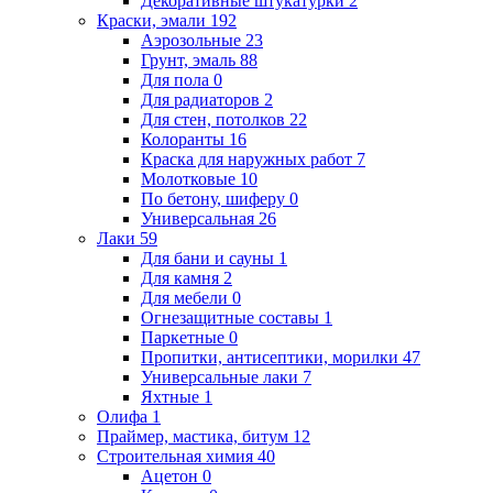
Декоративные штукатурки
2
Краски, эмали
192
Аэрозольные
23
Грунт, эмаль
88
Для пола
0
Для радиаторов
2
Для стен, потолков
22
Колоранты
16
Краска для наружных работ
7
Молотковые
10
По бетону, шиферу
0
Универсальная
26
Лаки
59
Для бани и сауны
1
Для камня
2
Для мебели
0
Огнезащитные составы
1
Паркетные
0
Пропитки, антисептики, морилки
47
Универсальные лаки
7
Яхтные
1
Олифа
1
Праймер, мастика, битум
12
Строительная химия
40
Ацетон
0