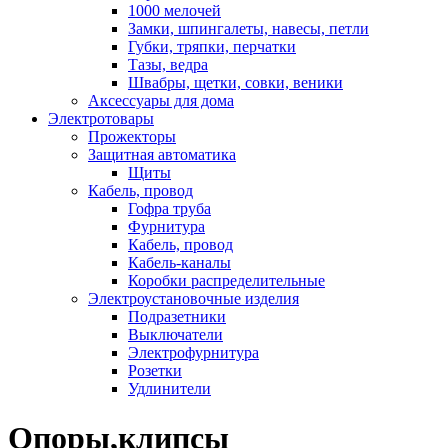
1000 мелочей
Замки, шпингалеты, навесы, петли
Губки, тряпки, перчатки
Тазы, ведра
Швабры, щетки, совки, веники
Аксессуары для дома
Электротовары
Прожекторы
Защитная автоматика
Щиты
Кабель, провод
Гофра труба
Фурнитура
Кабель, провод
Кабель-каналы
Коробки распределительные
Электроустановочные изделия
Подразетники
Выключатели
Электрофурнитура
Розетки
Удлинители
Опоры,клипсы