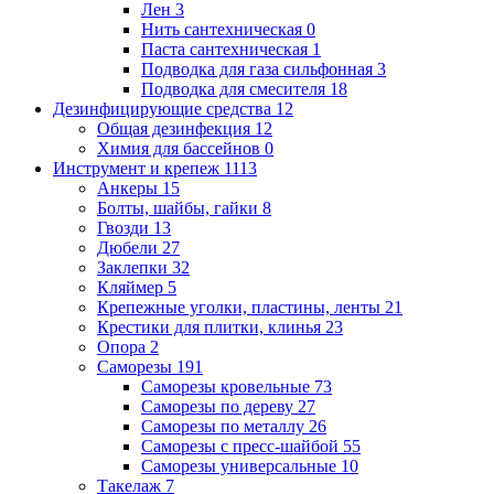
Лен
3
Нить сантехническая
0
Паста сантехническая
1
Подводка для газа сильфонная
3
Подводка для смесителя
18
Дезинфицирующие средства
12
Общая дезинфекция
12
Химия для бассейнов
0
Инструмент и крепеж
1113
Анкеры
15
Болты, шайбы, гайки
8
Гвозди
13
Дюбели
27
Заклепки
32
Кляймер
5
Крепежные уголки, пластины, ленты
21
Крестики для плитки, клинья
23
Опора
2
Саморезы
191
Саморезы кровельные
73
Саморезы по дереву
27
Саморезы по металлу
26
Саморезы с пресс-шайбой
55
Саморезы универсальные
10
Такелаж
7