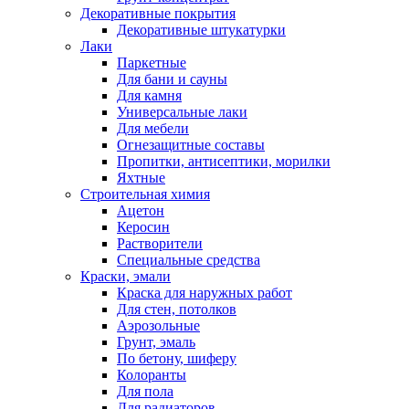
Декоративные покрытия
Декоративные штукатурки
Лаки
Паркетные
Для бани и сауны
Для камня
Универсальные лаки
Для мебели
Огнезащитные составы
Пропитки, антисептики, морилки
Яхтные
Строительная химия
Ацетон
Керосин
Растворители
Специальные средства
Краски, эмали
Краска для наружных работ
Для стен, потолков
Аэрозольные
Грунт, эмаль
По бетону, шиферу
Колоранты
Для пола
Для радиаторов