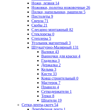
Ножи, лезвия
14
Ножовки, полотна ножовочные
26
Пилки, напильники, рашпили
5
Пистолеты
9
Сверла
71
Скобы
21
Слесарно монтажный
82
Стеклорезы
0
Степлеры
5
Угольник магнитный
3
Штукатурно-Малярный
131
Валики
43
Ванночки для краски
4
Гладилка
3
Держалка
2
Кельма
3
Кисти
33
Ковш строительный
0
Мастерок
7
Правило
4
Сеткодержатели
1
Терки
8
Шпатели
19
Сетки,ленты,скотч
54
Демпферная лента
1