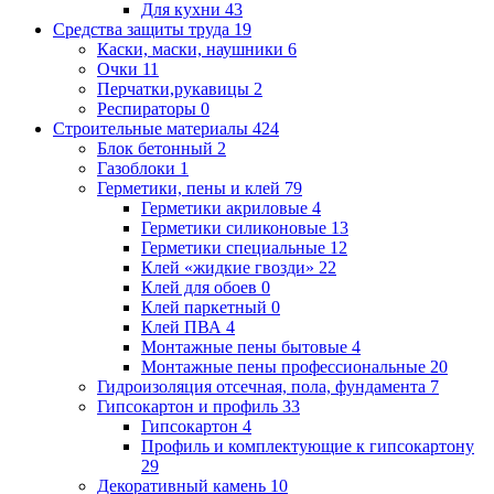
Для кухни
43
Средства защиты труда
19
Каски, маски, наушники
6
Очки
11
Перчатки,рукавицы
2
Респираторы
0
Строительные материалы
424
Блок бетонный
2
Газоблоки
1
Герметики, пены и клей
79
Герметики акриловые
4
Герметики силиконовые
13
Герметики специальные
12
Клей «жидкие гвозди»
22
Клей для обоев
0
Клей паркетный
0
Клей ПВА
4
Монтажные пены бытовые
4
Монтажные пены профессиональные
20
Гидроизоляция отсечная, пола, фундамента
7
Гипсокартон и профиль
33
Гипсокартон
4
Профиль и комплектующие к гипсокартону
29
Декоративный камень
10