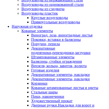
Воздуховоды из нержавеющей стали
Воздуховоды из оцинкованной стали
Воздуховоды из сэндвича
Воздуховоды пластик
Круглые воздуховоды
Прямоугольные воздуховоды
Наружная отделка
Кованые элементы
Виноград, лоза, виноградные листья
Поковки, вставки в балясины
Поручни, перила
Декоративные
подпятники,переходники,заглушки
Штампованные элементы
Балясины, стойки ограждения
Вензеля, кольца, завиток, волюта
Готовые изделия
Декоративные элементы, накладки
Декоративные элементы, накладки
Корзинки
Кованые штампованные листья и цветы
Стальные шары
Пики, наконечники
Художественный прокат
Дверные ручки.Накладки для ворот и