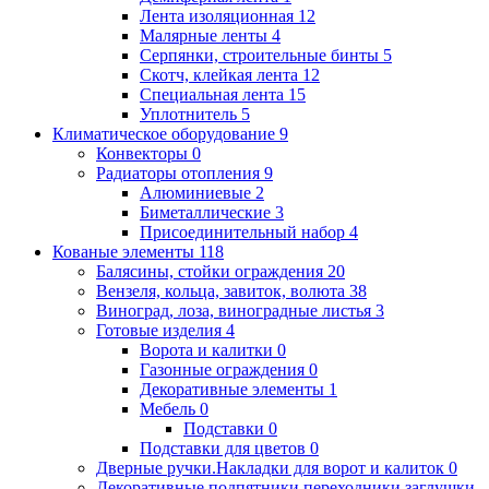
Лента изоляционная
12
Малярные ленты
4
Серпянки, строительные бинты
5
Скотч, клейкая лента
12
Специальная лента
15
Уплотнитель
5
Климатическое оборудование
9
Конвекторы
0
Радиаторы отопления
9
Алюминиевые
2
Биметаллические
3
Присоединительный набор
4
Кованые элементы
118
Балясины, стойки ограждения
20
Вензеля, кольца, завиток, волюта
38
Виноград, лоза, виноградные листья
3
Готовые изделия
4
Ворота и калитки
0
Газонные ограждения
0
Декоративные элементы
1
Мебель
0
Подставки
0
Подставки для цветов
0
Дверные ручки.Накладки для ворот и калиток
0
Декоративные подпятники,переходники,заглушки