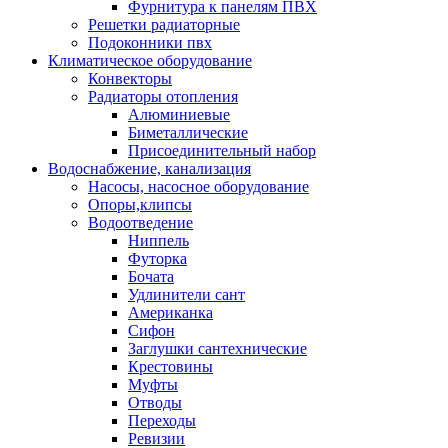
Фурнитура к панелям ПВХ
Решетки радиаторные
Подоконники пвх
Климатическое оборудование
Конвекторы
Радиаторы отопления
Алюминиевые
Биметаллические
Присоединительный набор
Водоснабжение, канализация
Насосы, насосное оборудование
Опоры,клипсы
Водоотведение
Ниппель
Футорка
Бочата
Удлинители сант
Американка
Сифон
Заглушки сантехнические
Крестовины
Муфты
Отводы
Переходы
Ревизии