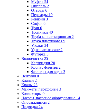
Муфты
54
Ниппель
2
Отводы
6
Переходы
10
Ревизии
3
Сифон
6
Трап
0
Тройники
40
Труба канализационная
2
Труба пластиковая
9
Уголки
34
Удлинители сант
2
Футорка
3
Водоочистка
25
Картриджи
20
Корпус фильтра
2
Фильтры для воды
3
Вентили
0
Клапан
2
Краны
23
Манжеты переходные
3
Коллекторы
0
Насосы, насосное оборудование
14
Опоры,клипсы
2
Подводка
24