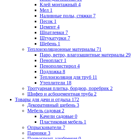
Клей монтажный
4
Мел
1
Наливные полы, стяжки
7
Песок
1
Цемент
4
Шпатлевки
7
Штукатурки
7
Щебень
1
Теплоизоляционные материалы
71
Паро, ветро, влагозащитные материалы
29
Пенопласт
1
Пенополистирол
4
Подложка
8
Теплоизоляция для труб
11
Утеплители
18
Тротуарная плитка, бордюр, поребрик
2
Шифер и асбоцементная труба
2
Товары для дачи и отдыха
172
Декоративный щебень
3
Мебель садовая
2
Качели садовые
0
Пластиковая мебель
1
Опрыскиватели
7
Парники
3
Почвогрунт, удобрения
0