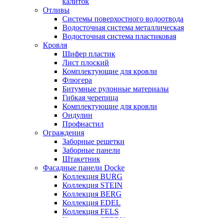
калиток
Отливы
Системы поверхостного водоотвода
Водосточная система металлическая
Водосточная система пластиковая
Кровля
Шифер пластик
Лист плоский
Комплектующие для кровли
Флюгера
Битумные рулонные материалы
Гибкая черепица
Комплектующие для кровли
Ондулин
Профнастил
Ограждения
Заборные решетки
Заборные панели
Штакетник
Фасадные панели Docke
Коллекция BURG
Коллекция STEIN
Коллекция BERG
Коллекция EDEL
Коллекция FELS