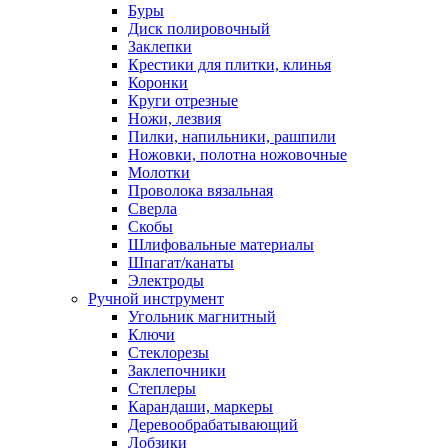
Буры
Диск полировочный
Заклепки
Крестики для плитки, клинья
Коронки
Круги отрезные
Ножи, лезвия
Пилки, напильники, рашпили
Ножовки, полотна ножовочные
Молотки
Проволока вязальная
Сверла
Скобы
Шлифовальные материалы
Шпагат/канаты
Электроды
Ручной инструмент
Угольник магнитный
Ключи
Стеклорезы
Заклепочники
Степлеры
Карандаши, маркеры
Деревообрабатывающий
Лобзики