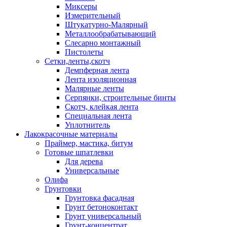
Миксеры
Измерительный
Штукатурно-Малярный
Металлообрабатывающий
Слесарно монтажный
Пистолеты
Сетки,ленты,скотч
Демпферная лента
Лента изоляционная
Малярные ленты
Серпянки, строительные бинты
Скотч, клейкая лента
Специальная лента
Уплотнитель
Лакокрасочные материалы
Праймер, мастика, битум
Готовые шпатлевки
Для дерева
Универсальные
Олифа
Грунтовки
Грунтовка фасадная
Грунт бетоноконтакт
Грунт универсальный
Грунт-концентрат