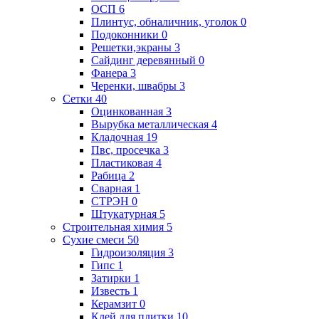
ОСП
6
Плинтус, обналичник, уголок
0
Подоконники
0
Решетки,экраны
3
Сайдинг деревянный
0
Фанера
3
Черенки, швабры
3
Сетки
40
Оцинкованная
3
Вырубка металлическая
4
Кладочная
19
Пвс, просечка
3
Пластиковая
4
Рабица
2
Сварная
1
СТРЭН
0
Штукатурная
5
Строительная химия
5
Сухие смеси
50
Гидроизоляция
3
Гипс
1
Затирки
1
Известь
1
Керамзит
0
Клей для плитки
10