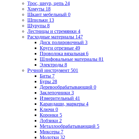
Трос, шнур, цепь
24
Хомуты
18
Шкант мебельный
0
Шпильки
13
Шурупы
8
Лестницы и стремянки
4
Расходные материалы
147
Диск полировочный
3
Круги отрезные
49
Проволока вязальная
6
Шлифовальные материалы
81
Электроды
8
Ручной инструмент
501
Биты
7
Буры
28
Деревообрабатывающий
0
Заклепочники
3
Измерительный
41
Карандаши, маркеры
4
Ключи
0
Коронки
5
Лобзики
2
Металлообрабатывающий
5
Миксеры
7
Молотки
32