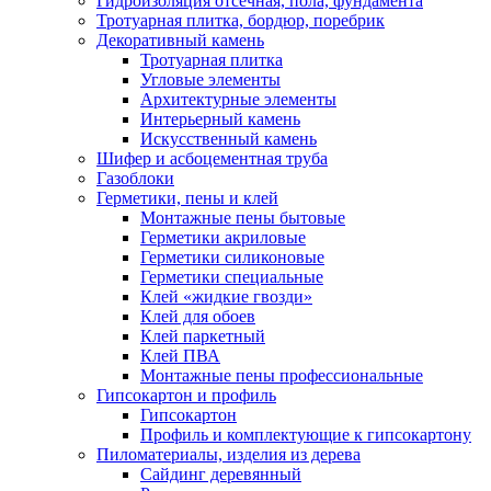
Гидроизоляция отсечная, пола, фундамента
Тротуарная плитка, бордюр, поребрик
Декоративный камень
Тротуарная плитка
Угловые элементы
Архитектурные элементы
Интерьерный камень
Искусственный камень
Шифер и асбоцементная труба
Газоблоки
Герметики, пены и клей
Монтажные пены бытовые
Герметики акриловые
Герметики силиконовые
Герметики специальные
Клей «жидкие гвозди»
Клей для обоев
Клей паркетный
Клей ПВА
Монтажные пены профессиональные
Гипсокартон и профиль
Гипсокартон
Профиль и комплектующие к гипсокартону
Пиломатериалы, изделия из дерева
Сайдинг деревянный