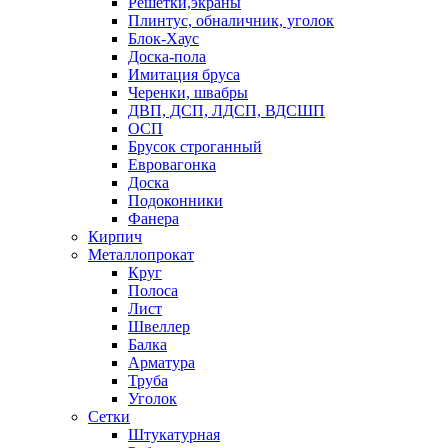
Решетки,экраны
Плинтус, обналичник, уголок
Блок-Хаус
Доска-пола
Имитация бруса
Черенки, швабры
ДВП, ДСП, ЛДСП, ВДСШП
ОСП
Брусок строганный
Евровагонка
Доска
Подоконники
Фанера
Кирпич
Металлопрокат
Круг
Полоса
Лист
Швеллер
Балка
Арматура
Труба
Уголок
Сетки
Штукатурная