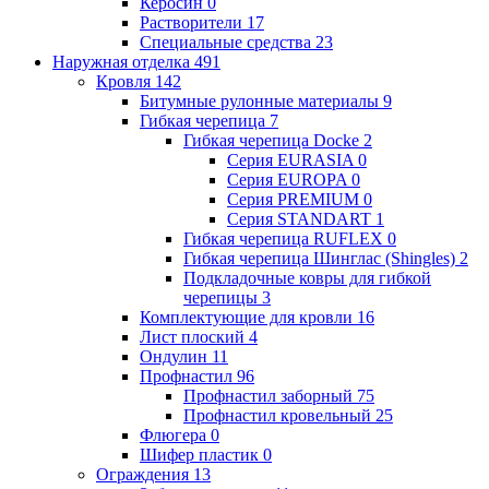
Керосин
0
Растворители
17
Специальные средства
23
Наружная отделка
491
Кровля
142
Битумные рулонные материалы
9
Гибкая черепица
7
Гибкая черепица Docke
2
Серия EURASIA
0
Серия EUROPA
0
Серия PREMIUM
0
Серия STANDART
1
Гибкая черепица RUFLEX
0
Гибкая черепица Шинглас (Shingles)
2
Подкладочные ковры для гибкой
черепицы
3
Комплектующие для кровли
16
Лист плоский
4
Ондулин
11
Профнастил
96
Профнастил заборный
75
Профнастил кровельный
25
Флюгера
0
Шифер пластик
0
Ограждения
13