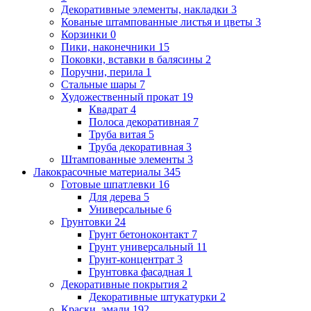
Декоративные элементы, накладки
3
Кованые штампованные листья и цветы
3
Корзинки
0
Пики, наконечники
15
Поковки, вставки в балясины
2
Поручни, перила
1
Стальные шары
7
Художественный прокат
19
Квадрат
4
Полоса декоративная
7
Труба витая
5
Труба декоративная
3
Штампованные элементы
3
Лакокрасочные материалы
345
Готовые шпатлевки
16
Для дерева
5
Универсальные
6
Грунтовки
24
Грунт бетоноконтакт
7
Грунт универсальный
11
Грунт-концентрат
3
Грунтовка фасадная
1
Декоративные покрытия
2
Декоративные штукатурки
2
Краски, эмали
192