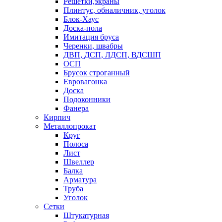
Решетки,экраны
Плинтус, обналичник, уголок
Блок-Хаус
Доска-пола
Имитация бруса
Черенки, швабры
ДВП, ДСП, ЛДСП, ВДСШП
ОСП
Брусок строганный
Евровагонка
Доска
Подоконники
Фанера
Кирпич
Металлопрокат
Круг
Полоса
Лист
Швеллер
Балка
Арматура
Труба
Уголок
Сетки
Штукатурная