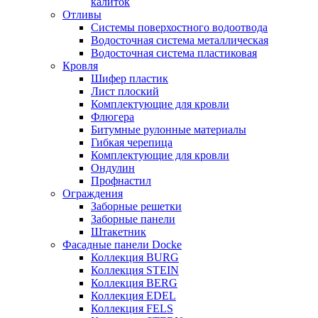
калиток
Отливы
Системы поверхостного водоотвода
Водосточная система металлическая
Водосточная система пластиковая
Кровля
Шифер пластик
Лист плоский
Комплектующие для кровли
Флюгера
Битумные рулонные материалы
Гибкая черепица
Комплектующие для кровли
Ондулин
Профнастил
Ограждения
Заборные решетки
Заборные панели
Штакетник
Фасадные панели Docke
Коллекция BURG
Коллекция STEIN
Коллекция BERG
Коллекция EDEL
Коллекция FELS