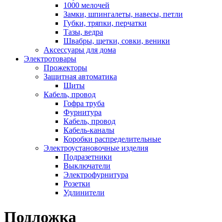
1000 мелочей
Замки, шпингалеты, навесы, петли
Губки, тряпки, перчатки
Тазы, ведра
Швабры, щетки, совки, веники
Аксессуары для дома
Электротовары
Прожекторы
Защитная автоматика
Щиты
Кабель, провод
Гофра труба
Фурнитура
Кабель, провод
Кабель-каналы
Коробки распределительные
Электроустановочные изделия
Подразетники
Выключатели
Электрофурнитура
Розетки
Удлинители
Подложка