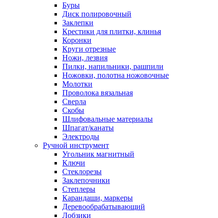
Буры
Диск полировочный
Заклепки
Крестики для плитки, клинья
Коронки
Круги отрезные
Ножи, лезвия
Пилки, напильники, рашпили
Ножовки, полотна ножовочные
Молотки
Проволока вязальная
Сверла
Скобы
Шлифовальные материалы
Шпагат/канаты
Электроды
Ручной инструмент
Угольник магнитный
Ключи
Стеклорезы
Заклепочники
Степлеры
Карандаши, маркеры
Деревообрабатывающий
Лобзики