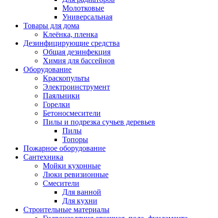
Молотковые
Универсальная
Товары для дома
Клеёнка, пленка
Дезинфицирующие средства
Общая дезинфекция
Химия для бассейнов
Оборудование
Краскопульты
Электроинструмент
Паяльники
Горелки
Бетоносмесители
Пилы и подрезка сучьев деревьев
Пилы
Топоры
Пожарное оборудование
Сантехника
Мойки кухонные
Люки ревизионные
Смесители
Для ванной
Для кухни
Строительные материалы