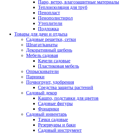
Паро, ветро, влагозащитные материалы
Теплоизоляция для труб
Пенопласт
Пенополистирол
Утеплители
Подложка
Товары для дачи и отдыха
Садовые решетки, сетки
Шпагат/канаты
Декоративный щебень
Мебель садовая
Качели садовые
Пластиковая мебель
Опрыскиватели
Парники
Почвогрунт, удобрения
Средства защиты растений
Садовый декор
Кашпо, подставки для цветов
Садовые фигуры
Фонарики
Садовый инвентарь
Тачки садовые
Резервуары и баки
Садовый инструмент