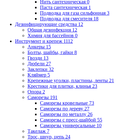
Нить сантехническая
0
Паста сантехническая
1
Подводка для газа сильфонная
3
Подводка для смесителя
18
Дезинфицирующие средства
12
Общая дезинфекция
12
Химия для бассейнов
0
Инструмент и крепеж
1112
Анкеры
15
Болты, шайбы, гайки
8
Гвозди
13
Дюбели
27
Заклепки
32
Кляймер
5
Крепежные уголки, пластины, ленты
21
Крестики для плитки, клинья
23
Опора
2
Саморезы
191
Саморезы кровельные
73
Саморезы по дереву
27
Саморезы по металлу
26
Саморезы с пресс-шайбой
55
Саморезы универсальные
10
Такелаж
7
Трос, шнур, цепь
24