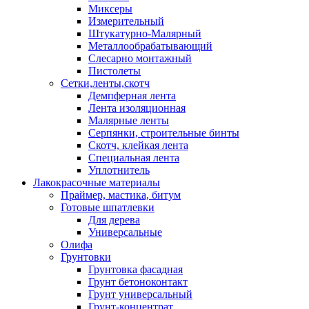
Миксеры
Измерительный
Штукатурно-Малярный
Металлообрабатывающий
Слесарно монтажный
Пистолеты
Сетки,ленты,скотч
Демпферная лента
Лента изоляционная
Малярные ленты
Серпянки, строительные бинты
Скотч, клейкая лента
Специальная лента
Уплотнитель
Лакокрасочные материалы
Праймер, мастика, битум
Готовые шпатлевки
Для дерева
Универсальные
Олифа
Грунтовки
Грунтовка фасадная
Грунт бетоноконтакт
Грунт универсальный
Грунт-концентрат