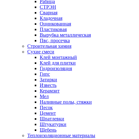
Рабица
СТРЭН
Сварная
Кладочная
Оцинкованная
Пластиковая
Вырубка металлическая
Пвс, просечка
Строительная химия
Сухие смеси
Клей монтажный
Клей для плитки
Гидроизоляция
Гипс
Затирки
Известь
Керамзит
Мел
Наливные полы, стяжки
Песок
Цемент
Шпатлевки
Штукатурки
Щебень
Теплоизоляционные материалы