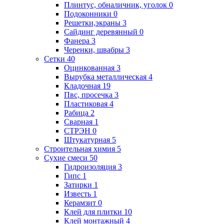
Плинтус, обналичник, уголок
0
Подоконники
0
Решетки,экраны
3
Сайдинг деревянный
0
Фанера
3
Черенки, швабры
3
Сетки
40
Оцинкованная
3
Вырубка металлическая
4
Кладочная
19
Пвс, просечка
3
Пластиковая
4
Рабица
2
Сварная
1
СТРЭН
0
Штукатурная
5
Строительная химия
5
Сухие смеси
50
Гидроизоляция
3
Гипс
1
Затирки
1
Известь
1
Керамзит
0
Клей для плитки
10
Клей монтажный
4