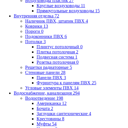
Воздуховоды пластик
27
Круглые воздуховоды
11
Прямоугольные воздуховоды
15
Внутренняя отделка
72
Наличник ПВХ, штапик ПВХ
4
Коврики
13
Пороги
0
Подоконники ПВХ
6
Потолки
3
Плинтус потолочный
0
Плитка потолочная
2
Подвесная система
1
Розетка потолочная
0
Решетки радиаторные
5
Стеновые панели
28
Панели ПВХ
3
Фурнитура к панелям ПВХ
25
Угловые элементы ПВХ
14
Водоснабжение, канализация
294
Водоотведение
198
Американка
12
Бочата
2
Заглушки сантехнические
4
Крестовины
8
Муфты
54