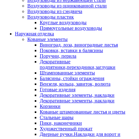
Воздуховоды из нержавеющей стали
Воздуховоды из оцинкованной стали
Воздуховоды из сэндвича
Воздуховоды пластик
Круглые воздуховоды
Прямоугольные воздуховоды
Наружная отделка
Кованые элементы
Виноград, лоза, виноградные листья
Поковки, вставки в балясины
Поручни, перила
Декоративные
подпятники,переходники,заглушки
Штампованные элементы
Балясины, стойки ограждения
Вензеля, кольца, завиток, волюта
Готовые изделия
Декоративные элементы, накладки
Декоративные элементы, накладки
Корзинки
Кованые штампованные листья и цветы
Стальные шары
Пики, наконечники
Художественный прокат
Дверные ручки.Накладки для ворот и