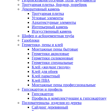
Гидроизоляция отсечная, пола, фундамента
Тротуарная плитка, бордюр, поребрик
Декоративный камень
Тротуарная плитка
Угловые элементы
Архитектурные элементы
Интерьерный камень
Искусственный камень
Шифер и асбоцементная труба
Газоблоки
Герметики, пены и клей
Монтажные пены бытовые
Герметики акриловые
Герметики силиконовые
Герметики специальные
Клей «жидкие гвозди»
Клей для обоев
Клей паркетный
Клей ПВА
Монтажные пены профессиональные
Гипсокартон и профиль
Гипсокартон
Профиль и комплектующие к гипсокартону
Пиломатериалы, изделия из дерева
Сайдинг деревянный