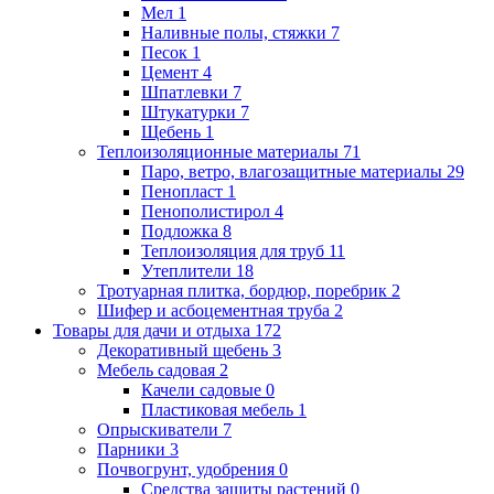
Мел
1
Наливные полы, стяжки
7
Песок
1
Цемент
4
Шпатлевки
7
Штукатурки
7
Щебень
1
Теплоизоляционные материалы
71
Паро, ветро, влагозащитные материалы
29
Пенопласт
1
Пенополистирол
4
Подложка
8
Теплоизоляция для труб
11
Утеплители
18
Тротуарная плитка, бордюр, поребрик
2
Шифер и асбоцементная труба
2
Товары для дачи и отдыха
172
Декоративный щебень
3
Мебель садовая
2
Качели садовые
0
Пластиковая мебель
1
Опрыскиватели
7
Парники
3
Почвогрунт, удобрения
0
Средства защиты растений
0