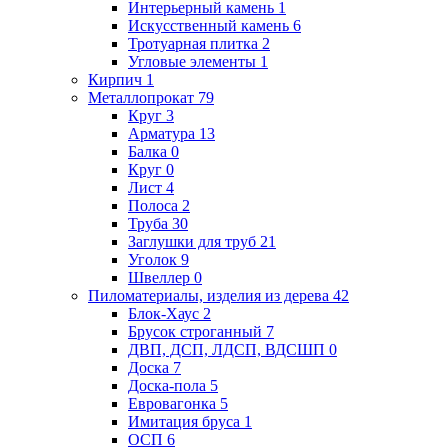
Интерьерный камень
1
Искусственный камень
6
Тротуарная плитка
2
Угловые элементы
1
Кирпич
1
Металлопрокат
79
Круг
3
Арматура
13
Балка
0
Круг
0
Лист
4
Полоса
2
Труба
30
Заглушки для труб
21
Уголок
9
Швеллер
0
Пиломатериалы, изделия из дерева
42
Блок-Хаус
2
Брусок строганный
7
ДВП, ДСП, ЛДСП, ВДСШП
0
Доска
7
Доска-пола
5
Евровагонка
5
Имитация бруса
1
ОСП
6