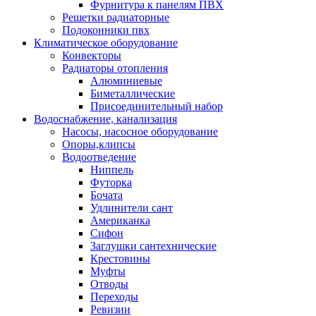
Фурнитура к панелям ПВХ
Решетки радиаторные
Подоконники пвх
Климатическое оборудование
Конвекторы
Радиаторы отопления
Алюминиевые
Биметаллические
Присоединительный набор
Водоснабжение, канализация
Насосы, насосное оборудование
Опоры,клипсы
Водоотведение
Ниппель
Футорка
Бочата
Удлинители сант
Американка
Сифон
Заглушки сантехнические
Крестовины
Муфты
Отводы
Переходы
Ревизии