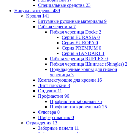
Специальные средства
23
Наружная отделка
489
Кровля
141
Битумные рулонные материалы
9
Гибкая черепица
7
Гибкая черепица Docke
2
Серия EURASIA
0
Серия EUROPA
0
Серия PREMIUM
0
Серия STANDART
1
Гибкая черепица RUFLEX
0
Гибкая черепица Шинглас (Shingles)
2
Подкладочные ковры для гибкой
черепицы
3
Комплектующие для кровли
16
Лист плоский
3
Ондулин
11
Профнастил
96
Профнастил заборный
75
Профнастил кровельный
25
Флюгера
0
Шифер пластик
0
Ограждения
13
Заборные панели
11