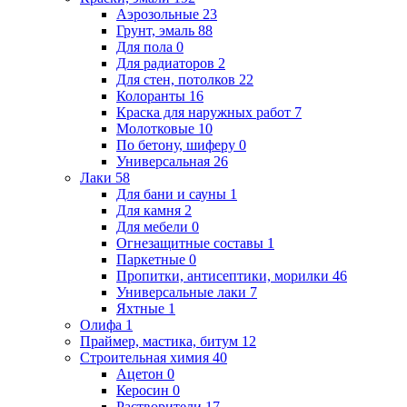
Аэрозольные
23
Грунт, эмаль
88
Для пола
0
Для радиаторов
2
Для стен, потолков
22
Колоранты
16
Краска для наружных работ
7
Молотковые
10
По бетону, шиферу
0
Универсальная
26
Лаки
58
Для бани и сауны
1
Для камня
2
Для мебели
0
Огнезащитные составы
1
Паркетные
0
Пропитки, антисептики, морилки
46
Универсальные лаки
7
Яхтные
1
Олифа
1
Праймер, мастика, битум
12
Строительная химия
40
Ацетон
0
Керосин
0
Растворители
17