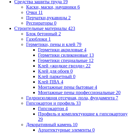
Средства защиты труда
19
Каски, маски, наушники
6
Очки
11
Перчатки,рукавицы
2
Респираторы
0
Строительные материалы
423
Блок бетонный
2
Газоблоки
1
Герметики, пены и клей
79
Герметики акриловые
4
Герметики силиконовые
13
Герметики специальные
12
Клей «жидкие гвозди»
22
Клей для обоев
0
Клей паркетный
0
Клей ПВА
4
Монтажные пены бытовые
4
Монтажные пены профессиональные
20
Гидроизоляция отсечная, пола, фундамента
7
Гипсокартон и профиль
33
Гипсокартон
4
Профиль и комплектующие к гипсокартону
29
Декоративный камень
10
Архитектурные элементы
0