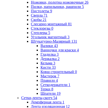
Ножовки, полотна ножовочные
26
Пилки, напильники, рашпили
5
Пистолеты
9
Сверла
71
Скобы
21
Слесарно монтажный
81
Стеклорезы
0
Степлеры
5
Угольник магнитный
3
Штукатурно-Малярный
131
Валики
43
Ванночки для краски
4
Гладилка
3
Держалка
2
Кельма
3
Кисти
33
Ковш строительный
0
Мастерок
7
Правило
4
Сеткодержатели
1
Терки
8
Шпатели
19
Сетки,ленты,скотч
54
Демпферная лента
1
Лента изоляционная
12