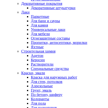
Декоративные покрытия
Декоративные штукатурки
Лаки
Паркетные
Для бани и сауны
Для камня
Универсальные лаки
Для мебели
Огнезащитные составы
Пропитки, антисептики, морилки
Яхтные
Строительная химия
Ацетон
Керосин
Растворители
Специальные средства
Краски, эмали
Краска для наружных работ
Для стен, потолков
Аэрозольные
Грунт, эмаль
По бетону, шиферу
Колоранты
Для пола
Для радиаторов