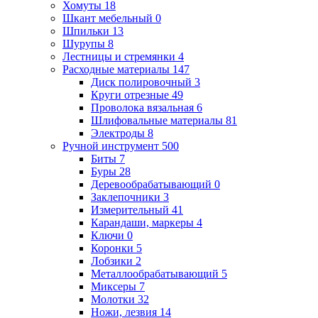
Хомуты
18
Шкант мебельный
0
Шпильки
13
Шурупы
8
Лестницы и стремянки
4
Расходные материалы
147
Диск полировочный
3
Круги отрезные
49
Проволока вязальная
6
Шлифовальные материалы
81
Электроды
8
Ручной инструмент
500
Биты
7
Буры
28
Деревообрабатывающий
0
Заклепочники
3
Измерительный
41
Карандаши, маркеры
4
Ключи
0
Коронки
5
Лобзики
2
Металлообрабатывающий
5
Миксеры
7
Молотки
32
Ножи, лезвия
14