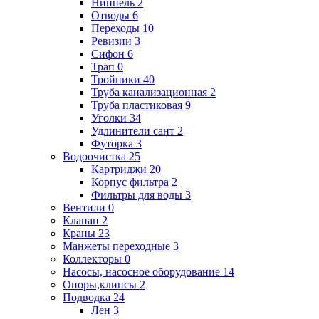
Ниппель
2
Отводы
6
Переходы
10
Ревизии
3
Сифон
6
Трап
0
Тройники
40
Труба канализационная
2
Труба пластиковая
9
Уголки
34
Удлинители сант
2
Футорка
3
Водоочистка
25
Картриджи
20
Корпус фильтра
2
Фильтры для воды
3
Вентили
0
Клапан
2
Краны
23
Манжеты переходные
3
Коллекторы
0
Насосы, насосное оборудование
14
Опоры,клипсы
2
Подводка
24
Лен
3