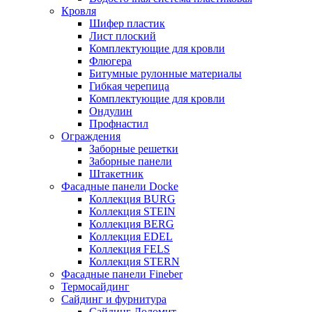
Кровля
Шифер пластик
Лист плоский
Комплектующие для кровли
Флюгера
Битумные рулонные материалы
Гибкая черепица
Комплектующие для кровли
Ондулин
Профнастил
Ограждения
Заборные решетки
Заборные панели
Штакетник
Фасадные панели Docke
Коллекция BURG
Коллекция STEIN
Коллекция BERG
Коллекция EDEL
Коллекция FELS
Коллекция STERN
Фасадные панели Fineber
Термосайдинг
Сайдинг и фурнитура
Сайдинг Доломит