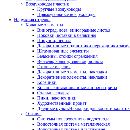
Воздуховоды пластик
Круглые воздуховоды
Прямоугольные воздуховоды
Наружная отделка
Кованые элементы
Виноград, лоза, виноградные листья
Поковки, вставки в балясины
Поручни, перила
Декоративные подпятники,переходники,загл
Штампованные элементы
Балясины, стойки ограждения
Вензеля, кольца, завиток, волюта
Готовые изделия
Декоративные элементы, накладки
Декоративные элементы, накладки
Корзинки
Кованые штампованные листья и цветы
Стальные шары
Пики, наконечники
Художественный прокат
Дверные ручки.Накладки для ворот и калиток
Отливы
Системы поверхостного водоотвода
Водосточная система металлическая
Водосточная система пластиковая