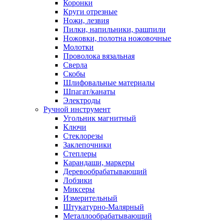
Коронки
Круги отрезные
Ножи, лезвия
Пилки, напильники, рашпили
Ножовки, полотна ножовочные
Молотки
Проволока вязальная
Сверла
Скобы
Шлифовальные материалы
Шпагат/канаты
Электроды
Ручной инструмент
Угольник магнитный
Ключи
Стеклорезы
Заклепочники
Степлеры
Карандаши, маркеры
Деревообрабатывающий
Лобзики
Миксеры
Измерительный
Штукатурно-Малярный
Металлообрабатывающий