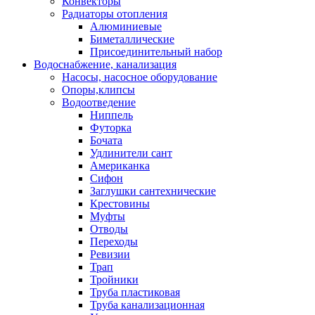
Конвекторы
Радиаторы отопления
Алюминиевые
Биметаллические
Присоединительный набор
Водоснабжение, канализация
Насосы, насосное оборудование
Опоры,клипсы
Водоотведение
Ниппель
Футорка
Бочата
Удлинители сант
Американка
Сифон
Заглушки сантехнические
Крестовины
Муфты
Отводы
Переходы
Ревизии
Трап
Тройники
Труба пластиковая
Труба канализационная