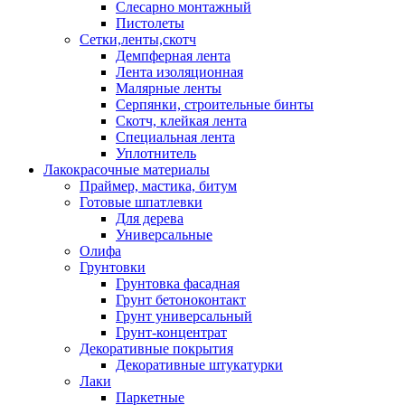
Слесарно монтажный
Пистолеты
Сетки,ленты,скотч
Демпферная лента
Лента изоляционная
Малярные ленты
Серпянки, строительные бинты
Скотч, клейкая лента
Специальная лента
Уплотнитель
Лакокрасочные материалы
Праймер, мастика, битум
Готовые шпатлевки
Для дерева
Универсальные
Олифа
Грунтовки
Грунтовка фасадная
Грунт бетоноконтакт
Грунт универсальный
Грунт-концентрат
Декоративные покрытия
Декоративные штукатурки
Лаки
Паркетные