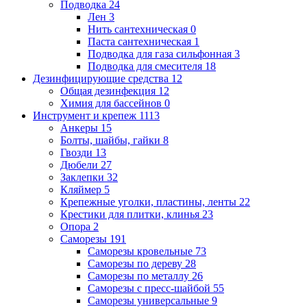
Подводка
24
Лен
3
Нить сантехническая
0
Паста сантехническая
1
Подводка для газа сильфонная
3
Подводка для смесителя
18
Дезинфицирующие средства
12
Общая дезинфекция
12
Химия для бассейнов
0
Инструмент и крепеж
1113
Анкеры
15
Болты, шайбы, гайки
8
Гвозди
13
Дюбели
27
Заклепки
32
Кляймер
5
Крепежные уголки, пластины, ленты
22
Крестики для плитки, клинья
23
Опора
2
Саморезы
191
Саморезы кровельные
73
Саморезы по дереву
28
Саморезы по металлу
26
Саморезы с пресс-шайбой
55
Саморезы универсальные
9