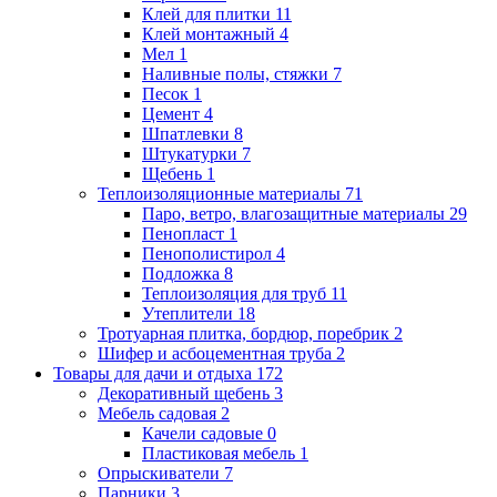
Клей для плитки
11
Клей монтажный
4
Мел
1
Наливные полы, стяжки
7
Песок
1
Цемент
4
Шпатлевки
8
Штукатурки
7
Щебень
1
Теплоизоляционные материалы
71
Паро, ветро, влагозащитные материалы
29
Пенопласт
1
Пенополистирол
4
Подложка
8
Теплоизоляция для труб
11
Утеплители
18
Тротуарная плитка, бордюр, поребрик
2
Шифер и асбоцементная труба
2
Товары для дачи и отдыха
172
Декоративный щебень
3
Мебель садовая
2
Качели садовые
0
Пластиковая мебель
1
Опрыскиватели
7
Парники
3