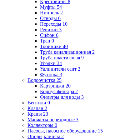
Крестовины
8
Муфты
54
Ниппель
2
Отводы
6
Переходы
10
Ревизии
3
Сифон
6
Трап
0
Тройники
40
Труба канализационная
2
Труба пластиковая
9
Уголки
34
Удлинители сант
2
Футорка
3
Водоочистка
25
Картриджи
20
Корпус фильтра
2
Фильтры для воды
3
Вентили
0
Клапан
2
Краны
23
Манжеты переходные
3
Коллекторы
0
Насосы, насосное оборудование
15
Опоры,клипсы
2