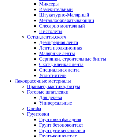
Миксеры
Измерительный
Штукатурно-Малярный
Металлообрабатывающий
Слесарно монтажный
Пистолеты
Сетки,ленты,скотч
Демпферная лента
Лента изоляционная
Малярные ленты
Серпянки, строительные бинты
Скотч, клейкая лента
Специальная лента
Уплотнитель
Лакокрасочные материалы
Праймер, мастика, битум
Готовые шпатлевки
Для дерева
Универсальные
Олифа
Грунтовки
Грунтовка фасадная
Грунт бетоноконтакт
Грунт универсальный
Грунт-концентрат