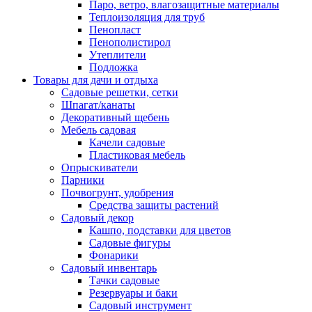
Паро, ветро, влагозащитные материалы
Теплоизоляция для труб
Пенопласт
Пенополистирол
Утеплители
Подложка
Товары для дачи и отдыха
Садовые решетки, сетки
Шпагат/канаты
Декоративный щебень
Мебель садовая
Качели садовые
Пластиковая мебель
Опрыскиватели
Парники
Почвогрунт, удобрения
Средства защиты растений
Садовый декор
Кашпо, подставки для цветов
Садовые фигуры
Фонарики
Садовый инвентарь
Тачки садовые
Резервуары и баки
Садовый инструмент