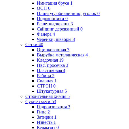
Имитация бруса
1
ОСП
6
Плинтус, обналичник, уголок
0
Подоконники
0
Решетки,экраны
3
Сайдинг деревянный
0
Фанера
4
Черенки, швабры
3
Сетки
40
Оцинкованная
3
Вырубка металлическая
4
Кладочная
19
Пвс, просечка
3
Пластиковая
4
Рабица
2
Сварная
1
СТРЭН
0
Штукатурная
5
Строительная химия
5
Сухие смеси
53
Гидроизоляция
3
Гипс
2
Затирки
1
Известь
1
Керамзит
0