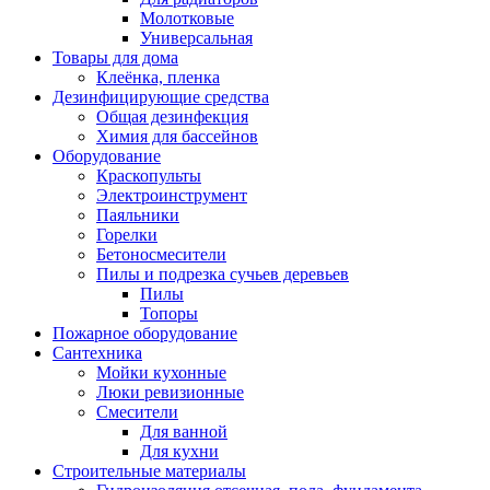
Молотковые
Универсальная
Товары для дома
Клеёнка, пленка
Дезинфицирующие средства
Общая дезинфекция
Химия для бассейнов
Оборудование
Краскопульты
Электроинструмент
Паяльники
Горелки
Бетоносмесители
Пилы и подрезка сучьев деревьев
Пилы
Топоры
Пожарное оборудование
Сантехника
Мойки кухонные
Люки ревизионные
Смесители
Для ванной
Для кухни
Строительные материалы