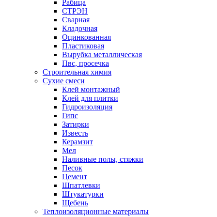
Рабица
СТРЭН
Сварная
Кладочная
Оцинкованная
Пластиковая
Вырубка металлическая
Пвс, просечка
Строительная химия
Сухие смеси
Клей монтажный
Клей для плитки
Гидроизоляция
Гипс
Затирки
Известь
Керамзит
Мел
Наливные полы, стяжки
Песок
Цемент
Шпатлевки
Штукатурки
Щебень
Теплоизоляционные материалы