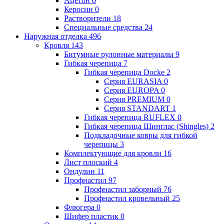
Ацетон
0
Керосин
0
Растворители
18
Специальные средства
24
Наружная отделка
496
Кровля
143
Битумные рулонные материалы
9
Гибкая черепица
7
Гибкая черепица Docke
2
Серия EURASIA
0
Серия EUROPA
0
Серия PREMIUM
0
Серия STANDART
1
Гибкая черепица RUFLEX
0
Гибкая черепица Шинглас (Shingles)
2
Подкладочные ковры для гибкой
черепицы
3
Комплектующие для кровли
16
Лист плоский
4
Ондулин
11
Профнастил
97
Профнастил заборный
76
Профнастил кровельный
25
Флюгера
0
Шифер пластик
0