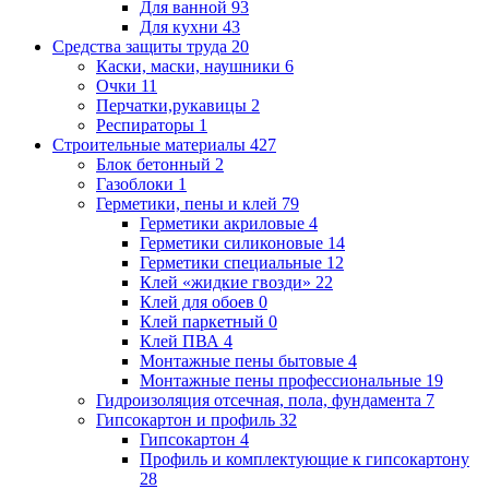
Для ванной
93
Для кухни
43
Средства защиты труда
20
Каски, маски, наушники
6
Очки
11
Перчатки,рукавицы
2
Респираторы
1
Строительные материалы
427
Блок бетонный
2
Газоблоки
1
Герметики, пены и клей
79
Герметики акриловые
4
Герметики силиконовые
14
Герметики специальные
12
Клей «жидкие гвозди»
22
Клей для обоев
0
Клей паркетный
0
Клей ПВА
4
Монтажные пены бытовые
4
Монтажные пены профессиональные
19
Гидроизоляция отсечная, пола, фундамента
7
Гипсокартон и профиль
32
Гипсокартон
4
Профиль и комплектующие к гипсокартону
28