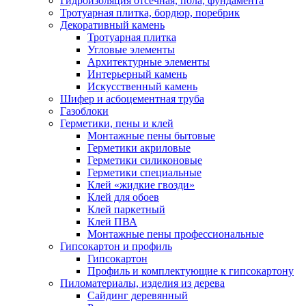
Гидроизоляция отсечная, пола, фундамента
Тротуарная плитка, бордюр, поребрик
Декоративный камень
Тротуарная плитка
Угловые элементы
Архитектурные элементы
Интерьерный камень
Искусственный камень
Шифер и асбоцементная труба
Газоблоки
Герметики, пены и клей
Монтажные пены бытовые
Герметики акриловые
Герметики силиконовые
Герметики специальные
Клей «жидкие гвозди»
Клей для обоев
Клей паркетный
Клей ПВА
Монтажные пены профессиональные
Гипсокартон и профиль
Гипсокартон
Профиль и комплектующие к гипсокартону
Пиломатериалы, изделия из дерева
Сайдинг деревянный