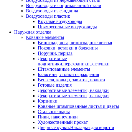
Воздуховоды из нержавеющей стали
Воздуховоды из оцинкованной стали
Воздуховоды из сэндвича
Воздуховоды пластик
Круглые воздуховоды
Прямоугольные воздуховоды
Наружная отделка
Кованые элементы
Виноград, лоза, виноградные листья
Поковки, вставки в балясины
Поручни, перила
Декоративные
подпятники,переходники,заглушки
Штампованные элементы
Балясины, стойки ограждения
Вензеля, кольца, завиток, волюта
Готовые изделия
Декоративные элементы, накладки
Декоративные элементы, накладки
Корзинки
Кованые штампованные листья и цветы
Стальные шары
Пики, наконечники
Художественный прокат
Дверные ручки.Накладки для ворот и