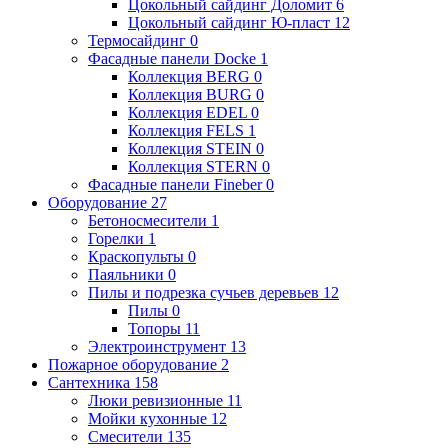
Цокольный сайдинг Доломит
6
Цокольный сайдинг Ю-пласт
12
Термосайдинг
0
Фасадные панели Docke
1
Коллекция BERG
0
Коллекция BURG
0
Коллекция EDEL
0
Коллекция FELS
1
Коллекция STEIN
0
Коллекция STERN
0
Фасадные панели Fineber
0
Оборудование
27
Бетоносмесители
1
Горелки
1
Краскопульты
0
Паяльники
0
Пилы и подрезка сучьев деревьев
12
Пилы
0
Топоры
11
Электроинструмент
13
Пожарное оборудование
2
Сантехника
158
Люки ревизионные
11
Мойки кухонные
12
Смесители
135