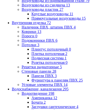
Воздуховоды из оцинкованной стали
79
Воздуховоды из сэндвича
13
Воздуховоды пластик
27
Круглые воздуховоды
11
Прямоугольные воздуховоды
15
Внутренняя отделка
72
Наличник ПВХ, штапик ПВХ
4
Коврики
13
Пороги
0
Подоконники ПВХ
6
Потолки
3
Плинтус потолочный
0
Плитка потолочная
2
Подвесная система
1
Розетка потолочная
0
Решетки радиаторные
5
Стеновые панели
28
Панели ПВХ
3
Фурнитура к панелям ПВХ
25
Угловые элементы ПВХ
14
Водоснабжение, канализация
295
Водоотведение
198
Американка
12
Бочата
2
Заглушки сантехнические
4