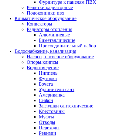
Фурнитура к панелям ПВХ
Решетки радиаторные
Подоконники пвх
Климатическое оборудование
Конвекторы
Радиаторы отопления
Алюминиевые
Биметаллические
Присоединительный набор
Водоснабжение, канализация
Насосы, насосное оборудование
Опоры,клипсы
Водоотведение
Ниппель
Футорка
Бочата
Удлинители сант
Американка
Сифон
Заглушки сантехнические
Крестовины
Муфты
Отводы
Переходы
Ревизии