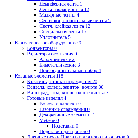
Демпферная лента
1
Лента изоляционная
12
Малярные ленты
4
Серпянки, строительные бинты
5
Скотч, клейкая лента
12
Специальная лента
15
Уплотнитель
5
Климатическое оборудование
9
Конвекторы
0
Радиаторы отопления
9
Алюминиевые
2
Биметаллические
3
Присоединительный набор
4
Кованые элементы
118
Балясины, стойки ограждения
20
Вензеля, кольца, завиток, волюта
38
Виноград, лоза, виноградные листья
3
Готовые изделия
4
Ворота и калитки
0
Газонные ограждения
0
Декоративные элементы
1
Мебель
0
Подставки
0
Подставки для цветов
0
Дверные ручки.Накладки для ворот и калиток
0