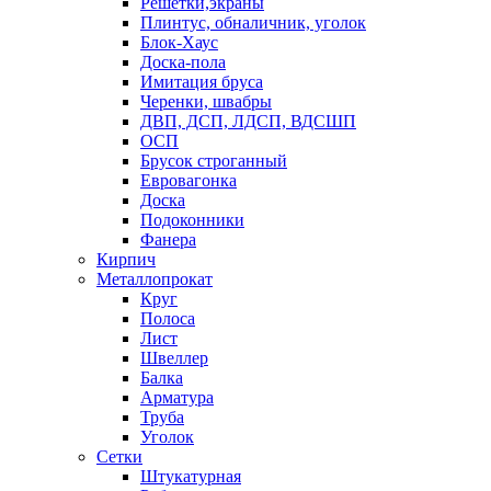
Решетки,экраны
Плинтус, обналичник, уголок
Блок-Хаус
Доска-пола
Имитация бруса
Черенки, швабры
ДВП, ДСП, ЛДСП, ВДСШП
ОСП
Брусок строганный
Евровагонка
Доска
Подоконники
Фанера
Кирпич
Металлопрокат
Круг
Полоса
Лист
Швеллер
Балка
Арматура
Труба
Уголок
Сетки
Штукатурная