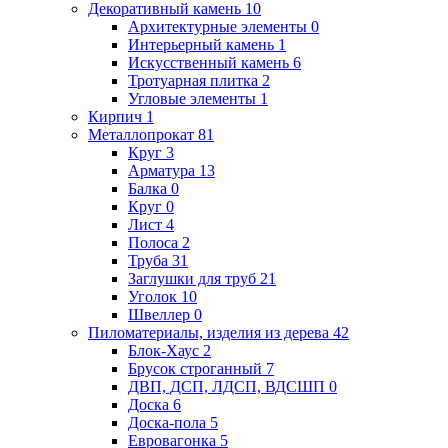
Декоративный камень
10
Архитектурные элементы
0
Интерьерный камень
1
Искусственный камень
6
Тротуарная плитка
2
Угловые элементы
1
Кирпич
1
Металлопрокат
81
Круг
3
Арматура
13
Балка
0
Круг
0
Лист
4
Полоса
2
Труба
31
Заглушки для труб
21
Уголок
10
Швеллер
0
Пиломатериалы, изделия из дерева
42
Блок-Хаус
2
Брусок строганный
7
ДВП, ДСП, ЛДСП, ВДСШП
0
Доска
6
Доска-пола
5
Евровагонка
5