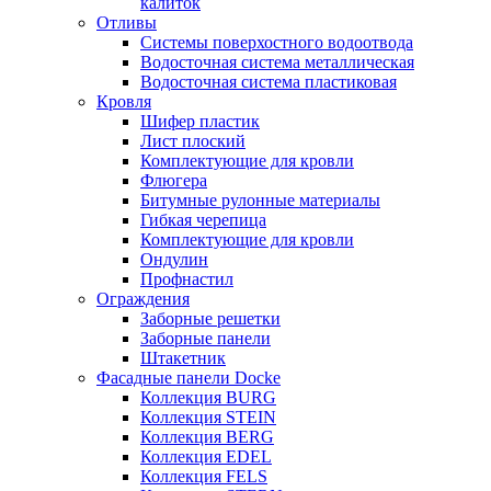
калиток
Отливы
Системы поверхостного водоотвода
Водосточная система металлическая
Водосточная система пластиковая
Кровля
Шифер пластик
Лист плоский
Комплектующие для кровли
Флюгера
Битумные рулонные материалы
Гибкая черепица
Комплектующие для кровли
Ондулин
Профнастил
Ограждения
Заборные решетки
Заборные панели
Штакетник
Фасадные панели Docke
Коллекция BURG
Коллекция STEIN
Коллекция BERG
Коллекция EDEL
Коллекция FELS