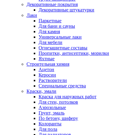
Декоративные покрытия
Декоративные штукатурки
Лаки
Паркетные
Для бани и сауны
Для камня
Универсальные лаки
Для мебели
Огнезащитные составы
Пропитки, антисептики, морилки
Яхтные
Строительная химия
Ацетон
Керосин
Растворители
Специальные средства
Краски, эмали
Краска для наружных работ
Для стен, потолков
Аэрозольные
Грунт, эмаль
По бетону, шиферу
Колоранты
Для пола
Для радиаторов