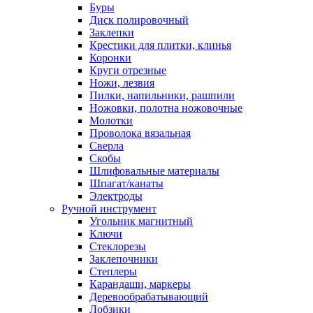
Буры
Диск полировочный
Заклепки
Крестики для плитки, клинья
Коронки
Круги отрезные
Ножи, лезвия
Пилки, напильники, рашпили
Ножовки, полотна ножовочные
Молотки
Проволока вязальная
Сверла
Скобы
Шлифовальные материалы
Шпагат/канаты
Электроды
Ручной инструмент
Угольник магнитный
Ключи
Стеклорезы
Заклепочники
Степлеры
Карандаши, маркеры
Деревообрабатывающий
Лобзики