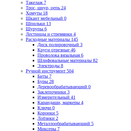
Такелаж
7
Трос, шнур, цепь
24
Хомуты
18
Шкант мебельный
0
Шпильки
13
Шурупы
6
Лестницы и стремянки
4
Расходные материалы
145
Диск полировочный
3
Круги отрезные
46
Проволока вязальная
6
Шлифовальные материалы
82
Электроды
8
Ручной инструмент
504
Биты
7
Буры
28
Деревообрабатывающий
0
Заклепочники
3
Измерительный
41
Карандаши, маркеры
4
Ключи
0
Коронки
5
Лобзики
2
Металлообрабатывающий
5
Миксеры
7