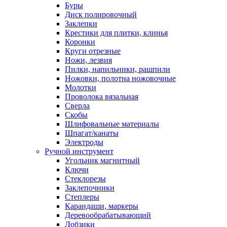
Буры
Диск полировочный
Заклепки
Крестики для плитки, клинья
Коронки
Круги отрезные
Ножи, лезвия
Пилки, напильники, рашпили
Ножовки, полотна ножовочные
Молотки
Проволока вязальная
Сверла
Скобы
Шлифовальные материалы
Шпагат/канаты
Электроды
Ручной инструмент
Угольник магнитный
Ключи
Стеклорезы
Заклепочники
Степлеры
Карандаши, маркеры
Деревообрабатывающий
Лобзики