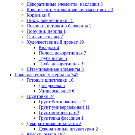
Декоративные элементы, накладки
3
Кованые штампованные листья и цветы
3
Корзинки
0
Пики, наконечники
15
Поковки, вставки в балясины
2
Поручни, перила
1
Стальные шары
7
Художественный прокат
19
Квадрат
4
Полоса декоративная
7
Труба витая
5
Труба декоративная
3
Штампованные элементы
3
Лакокрасочные материалы
345
Готовые шпатлевки
16
Для дерева
5
Универсальные
6
Грунтовки
24
Грунт бетоноконтакт
7
Грунт универсальный
11
Грунт-концентрат
3
Грунтовка фасадная
1
Декоративные покрытия
2
Декоративные штукатурки
2
Краски, эмали
192