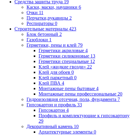
Средства защиты труда
19
Каски, маски, наушники
6
Очки
11
Перчатки,рукавицы
2
Респираторы
0
Строительные материалы
423
Блок бетонный
2
Газоблоки
1
Герметики, пены и клей
79
Герметики акриловые
4
Герметики силиконовые
13
Герметики специальные
12
Клей «жидкие гвозди»
22
Клей для обоев
0
Клей паркетный
0
Клей ПВА
4
Монтажные пены бытовые
4
Монтажные пены профессиональные
20
Гидроизоляция отсечная, пола, фундамента
7
Гипсокартон и профиль
33
Гипсокартон
4
Профиль и комплектующие к гипсокартону
29
Декоративный камень
10
Архитектурные элементы
0