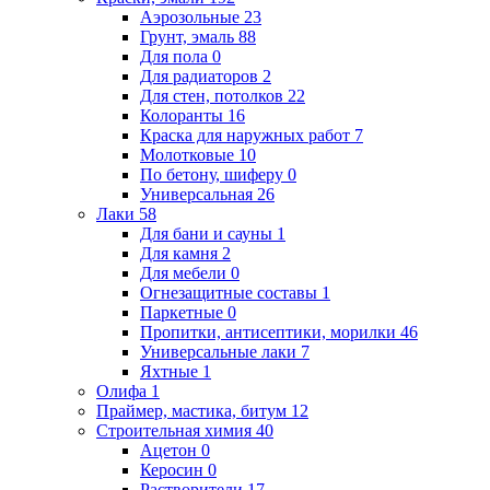
Аэрозольные
23
Грунт, эмаль
88
Для пола
0
Для радиаторов
2
Для стен, потолков
22
Колоранты
16
Краска для наружных работ
7
Молотковые
10
По бетону, шиферу
0
Универсальная
26
Лаки
58
Для бани и сауны
1
Для камня
2
Для мебели
0
Огнезащитные составы
1
Паркетные
0
Пропитки, антисептики, морилки
46
Универсальные лаки
7
Яхтные
1
Олифа
1
Праймер, мастика, битум
12
Строительная химия
40
Ацетон
0
Керосин
0
Растворители
17