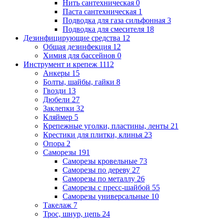
Нить сантехническая
0
Паста сантехническая
1
Подводка для газа сильфонная
3
Подводка для смесителя
18
Дезинфицирующие средства
12
Общая дезинфекция
12
Химия для бассейнов
0
Инструмент и крепеж
1112
Анкеры
15
Болты, шайбы, гайки
8
Гвозди
13
Дюбели
27
Заклепки
32
Кляймер
5
Крепежные уголки, пластины, ленты
21
Крестики для плитки, клинья
23
Опора
2
Саморезы
191
Саморезы кровельные
73
Саморезы по дереву
27
Саморезы по металлу
26
Саморезы с пресс-шайбой
55
Саморезы универсальные
10
Такелаж
7
Трос, шнур, цепь
24