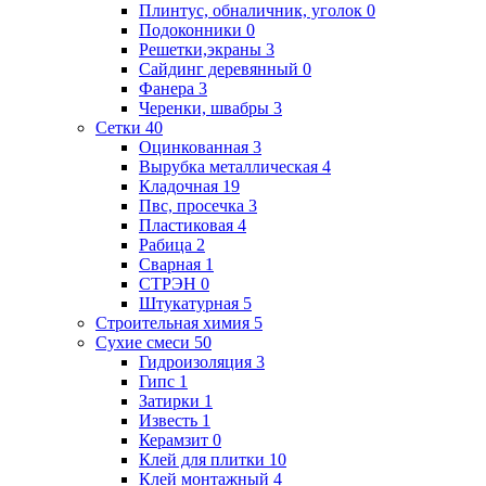
Плинтус, обналичник, уголок
0
Подоконники
0
Решетки,экраны
3
Сайдинг деревянный
0
Фанера
3
Черенки, швабры
3
Сетки
40
Оцинкованная
3
Вырубка металлическая
4
Кладочная
19
Пвс, просечка
3
Пластиковая
4
Рабица
2
Сварная
1
СТРЭН
0
Штукатурная
5
Строительная химия
5
Сухие смеси
50
Гидроизоляция
3
Гипс
1
Затирки
1
Известь
1
Керамзит
0
Клей для плитки
10
Клей монтажный
4