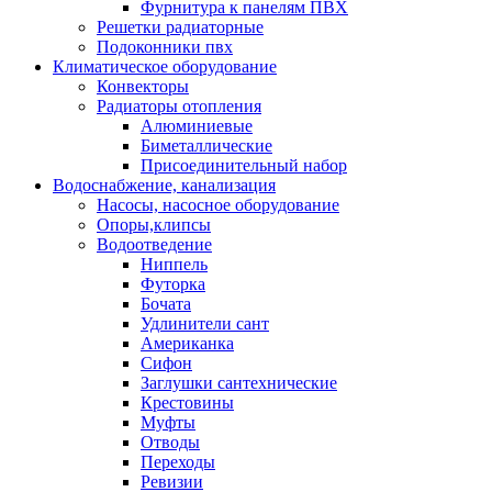
Фурнитура к панелям ПВХ
Решетки радиаторные
Подоконники пвх
Климатическое оборудование
Конвекторы
Радиаторы отопления
Алюминиевые
Биметаллические
Присоединительный набор
Водоснабжение, канализация
Насосы, насосное оборудование
Опоры,клипсы
Водоотведение
Ниппель
Футорка
Бочата
Удлинители сант
Американка
Сифон
Заглушки сантехнические
Крестовины
Муфты
Отводы
Переходы
Ревизии