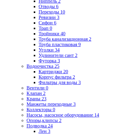
Ниппель
2
Отводы
6
Переходы
10
Ревизии
3
Сифон
6
Трап
0
Тройники
40
Труба канализационная
2
Труба пластиковая
9
Уголки
34
Удлинители сант
2
Футорка
3
Водоочистка
25
Картриджи
20
Корпус фильтра
2
Фильтры для воды
3
Вентили
0
Клапан
2
Краны
23
Манжеты переходные
3
Коллекторы
0
Насосы, насосное оборудование
14
Опоры,клипсы
2
Подводка
24
Лен
3