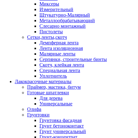
Миксеры
Измерительный
Штукатурно-Малярный
Металлообрабатывающий
Слесарно монтажный
Пистолеты
Сетки,ленты,скотч
Демпферная лента
Лента изоляционная
Малярные ленты
Серпянки, строительные бинты
Скотч, клейкая лента
Специальная лента
Уплотнитель
Лакокрасочные материалы
Праймер, мастика, битум
Готовые шпатлевки
Для дерева
Универсальные
Олифа
Грунтовки
Грунтовка фасадная
Грунт бетоноконтакт
Грунт универсальный
Грунт-концентрат