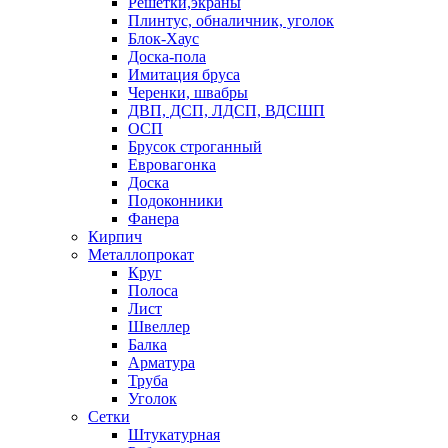
Решетки,экраны
Плинтус, обналичник, уголок
Блок-Хаус
Доска-пола
Имитация бруса
Черенки, швабры
ДВП, ДСП, ЛДСП, ВДСШП
ОСП
Брусок строганный
Евровагонка
Доска
Подоконники
Фанера
Кирпич
Металлопрокат
Круг
Полоса
Лист
Швеллер
Балка
Арматура
Труба
Уголок
Сетки
Штукатурная