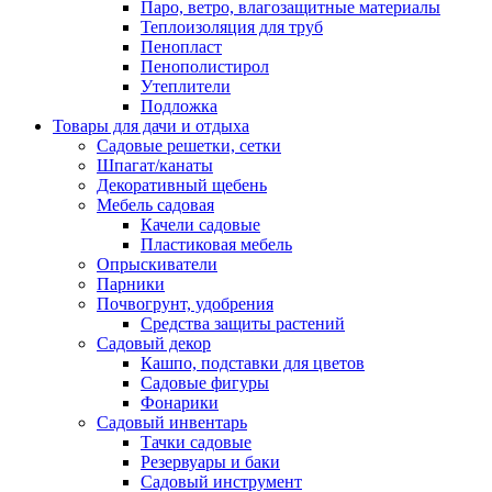
Паро, ветро, влагозащитные материалы
Теплоизоляция для труб
Пенопласт
Пенополистирол
Утеплители
Подложка
Товары для дачи и отдыха
Садовые решетки, сетки
Шпагат/канаты
Декоративный щебень
Мебель садовая
Качели садовые
Пластиковая мебель
Опрыскиватели
Парники
Почвогрунт, удобрения
Средства защиты растений
Садовый декор
Кашпо, подставки для цветов
Садовые фигуры
Фонарики
Садовый инвентарь
Тачки садовые
Резервуары и баки
Садовый инструмент