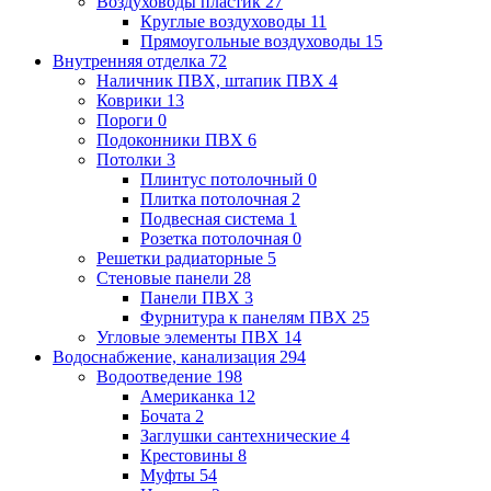
Воздуховоды пластик
27
Круглые воздуховоды
11
Прямоугольные воздуховоды
15
Внутренняя отделка
72
Наличник ПВХ, штапик ПВХ
4
Коврики
13
Пороги
0
Подоконники ПВХ
6
Потолки
3
Плинтус потолочный
0
Плитка потолочная
2
Подвесная система
1
Розетка потолочная
0
Решетки радиаторные
5
Стеновые панели
28
Панели ПВХ
3
Фурнитура к панелям ПВХ
25
Угловые элементы ПВХ
14
Водоснабжение, канализация
294
Водоотведение
198
Американка
12
Бочата
2
Заглушки сантехнические
4
Крестовины
8
Муфты
54