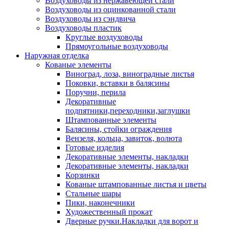
Воздуховоды из нержавеющей стали
Воздуховоды из оцинкованной стали
Воздуховоды из сэндвича
Воздуховоды пластик
Круглые воздуховоды
Прямоугольные воздуховоды
Наружная отделка
Кованые элементы
Виноград, лоза, виноградные листья
Поковки, вставки в балясины
Поручни, перила
Декоративные
подпятники,переходники,заглушки
Штампованные элементы
Балясины, стойки ограждения
Вензеля, кольца, завиток, волюта
Готовые изделия
Декоративные элементы, накладки
Декоративные элементы, накладки
Корзинки
Кованые штампованные листья и цветы
Стальные шары
Пики, наконечники
Художественный прокат
Дверные ручки.Накладки для ворот и