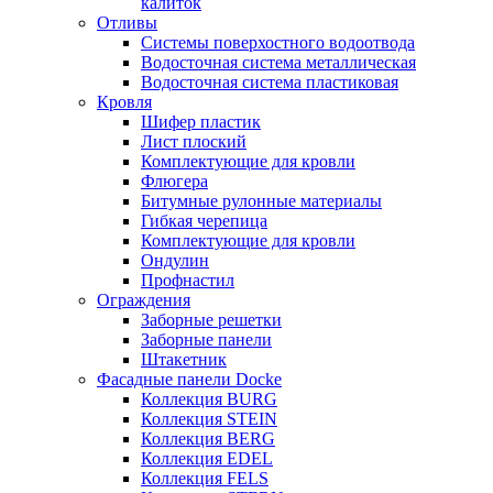
калиток
Отливы
Системы поверхостного водоотвода
Водосточная система металлическая
Водосточная система пластиковая
Кровля
Шифер пластик
Лист плоский
Комплектующие для кровли
Флюгера
Битумные рулонные материалы
Гибкая черепица
Комплектующие для кровли
Ондулин
Профнастил
Ограждения
Заборные решетки
Заборные панели
Штакетник
Фасадные панели Docke
Коллекция BURG
Коллекция STEIN
Коллекция BERG
Коллекция EDEL
Коллекция FELS