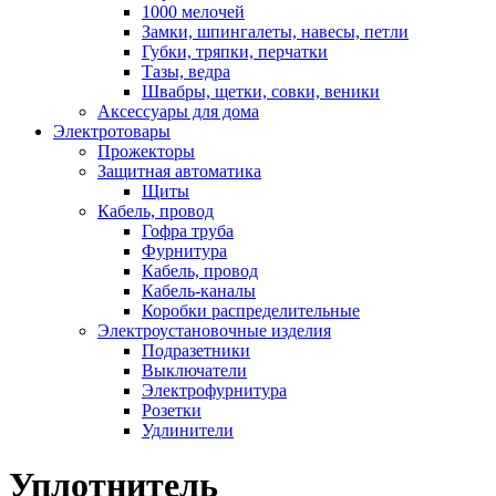
1000 мелочей
Замки, шпингалеты, навесы, петли
Губки, тряпки, перчатки
Тазы, ведра
Швабры, щетки, совки, веники
Аксессуары для дома
Электротовары
Прожекторы
Защитная автоматика
Щиты
Кабель, провод
Гофра труба
Фурнитура
Кабель, провод
Кабель-каналы
Коробки распределительные
Электроустановочные изделия
Подразетники
Выключатели
Электрофурнитура
Розетки
Удлинители
Уплотнитель