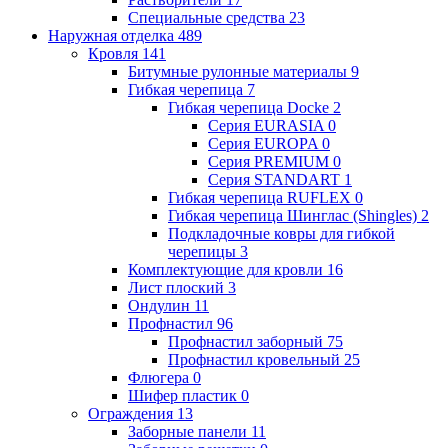
Специальные средства
23
Наружная отделка
489
Кровля
141
Битумные рулонные материалы
9
Гибкая черепица
7
Гибкая черепица Docke
2
Серия EURASIA
0
Серия EUROPA
0
Серия PREMIUM
0
Серия STANDART
1
Гибкая черепица RUFLEX
0
Гибкая черепица Шинглас (Shingles)
2
Подкладочные ковры для гибкой
черепицы
3
Комплектующие для кровли
16
Лист плоский
3
Ондулин
11
Профнастил
96
Профнастил заборный
75
Профнастил кровельный
25
Флюгера
0
Шифер пластик
0
Ограждения
13
Заборные панели
11