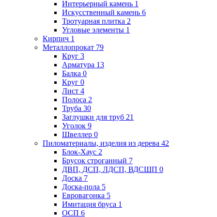
Интерьерный камень
1
Искусственный камень
6
Тротуарная плитка
2
Угловые элементы
1
Кирпич
1
Металлопрокат
79
Круг
3
Арматура
13
Балка
0
Круг
0
Лист
4
Полоса
2
Труба
30
Заглушки для труб
21
Уголок
9
Швеллер
0
Пиломатериалы, изделия из дерева
42
Блок-Хаус
2
Брусок строганный
7
ДВП, ДСП, ЛДСП, ВДСШП
0
Доска
7
Доска-пола
5
Евровагонка
5
Имитация бруса
1
ОСП
6