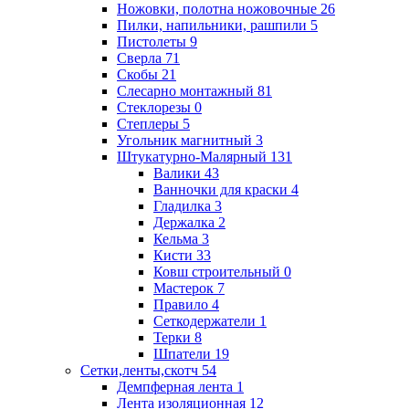
Ножовки, полотна ножовочные
26
Пилки, напильники, рашпили
5
Пистолеты
9
Сверла
71
Скобы
21
Слесарно монтажный
81
Стеклорезы
0
Степлеры
5
Угольник магнитный
3
Штукатурно-Малярный
131
Валики
43
Ванночки для краски
4
Гладилка
3
Держалка
2
Кельма
3
Кисти
33
Ковш строительный
0
Мастерок
7
Правило
4
Сеткодержатели
1
Терки
8
Шпатели
19
Сетки,ленты,скотч
54
Демпферная лента
1
Лента изоляционная
12