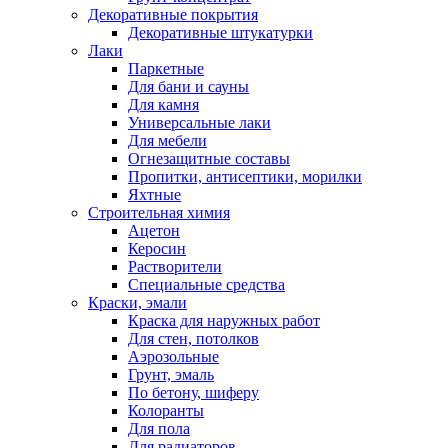
Декоративные покрытия
Декоративные штукатурки
Лаки
Паркетные
Для бани и сауны
Для камня
Универсальные лаки
Для мебели
Огнезащитные составы
Пропитки, антисептики, морилки
Яхтные
Строительная химия
Ацетон
Керосин
Растворители
Специальные средства
Краски, эмали
Краска для наружных работ
Для стен, потолков
Аэрозольные
Грунт, эмаль
По бетону, шиферу
Колоранты
Для пола
Для радиаторов