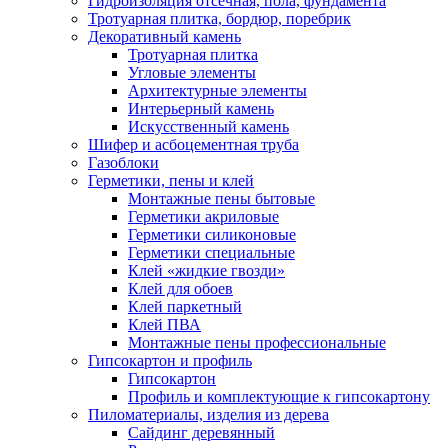
Гидроизоляция отсечная, пола, фундамента
Тротуарная плитка, бордюр, поребрик
Декоративный камень
Тротуарная плитка
Угловые элементы
Архитектурные элементы
Интерьерный камень
Искусственный камень
Шифер и асбоцементная труба
Газоблоки
Герметики, пены и клей
Монтажные пены бытовые
Герметики акриловые
Герметики силиконовые
Герметики специальные
Клей «жидкие гвозди»
Клей для обоев
Клей паркетный
Клей ПВА
Монтажные пены профессиональные
Гипсокартон и профиль
Гипсокартон
Профиль и комплектующие к гипсокартону
Пиломатериалы, изделия из дерева
Сайдинг деревянный