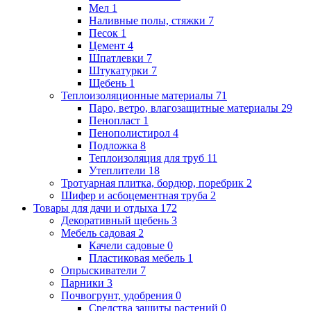
Мел
1
Наливные полы, стяжки
7
Песок
1
Цемент
4
Шпатлевки
7
Штукатурки
7
Щебень
1
Теплоизоляционные материалы
71
Паро, ветро, влагозащитные материалы
29
Пенопласт
1
Пенополистирол
4
Подложка
8
Теплоизоляция для труб
11
Утеплители
18
Тротуарная плитка, бордюр, поребрик
2
Шифер и асбоцементная труба
2
Товары для дачи и отдыха
172
Декоративный щебень
3
Мебель садовая
2
Качели садовые
0
Пластиковая мебель
1
Опрыскиватели
7
Парники
3
Почвогрунт, удобрения
0
Средства защиты растений
0