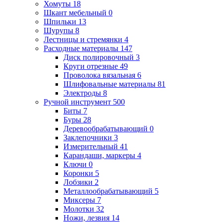
Хомуты
18
Шкант мебельный
0
Шпильки
13
Шурупы
8
Лестницы и стремянки
4
Расходные материалы
147
Диск полировочный
3
Круги отрезные
49
Проволока вязальная
6
Шлифовальные материалы
81
Электроды
8
Ручной инструмент
500
Биты
7
Буры
28
Деревообрабатывающий
0
Заклепочники
3
Измерительный
41
Карандаши, маркеры
4
Ключи
0
Коронки
5
Лобзики
2
Металлообрабатывающий
5
Миксеры
7
Молотки
32
Ножи, лезвия
14