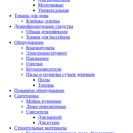
Молотковые
Универсальная
Товары для дома
Клеёнка, пленка
Дезинфицирующие средства
Общая дезинфекция
Химия для бассейнов
Оборудование
Краскопульты
Электроинструмент
Паяльники
Горелки
Бетоносмесители
Пилы и подрезка сучьев деревьев
Пилы
Топоры
Пожарное оборудование
Сантехника
Мойки кухонные
Люки ревизионные
Смесители
Для ванной
Для кухни
Строительные материалы