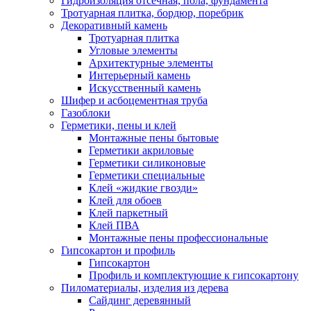
Гидроизоляция отсечная, пола, фундамента
Тротуарная плитка, бордюр, поребрик
Декоративный камень
Тротуарная плитка
Угловые элементы
Архитектурные элементы
Интерьерный камень
Искусственный камень
Шифер и асбоцементная труба
Газоблоки
Герметики, пены и клей
Монтажные пены бытовые
Герметики акриловые
Герметики силиконовые
Герметики специальные
Клей «жидкие гвозди»
Клей для обоев
Клей паркетный
Клей ПВА
Монтажные пены профессиональные
Гипсокартон и профиль
Гипсокартон
Профиль и комплектующие к гипсокартону
Пиломатериалы, изделия из дерева
Сайдинг деревянный