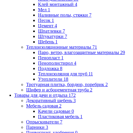
Клей монтажный
4
Мел
1
Наливные полы, стяжки
7
Песок
1
Цемент
4
Шпатлевки
7
Штукатурки
7
Щебень
1
Теплоизоляционные материалы
71
Паро, ветро, влагозащитные материалы
29
Пенопласт
1
Пенополистирол
4
Подложка
8
Теплоизоляция для труб
11
Утеплители
18
Тротуарная плитка, бордюр, поребрик
2
Шифер и асбоцементная труба
2
Товары для дачи и отдыха
172
Декоративный щебень
3
Мебель садовая
2
Качели садовые
0
Пластиковая мебель
1
Опрыскиватели
7
Парники
3
Почвогрунт, удобрения
0