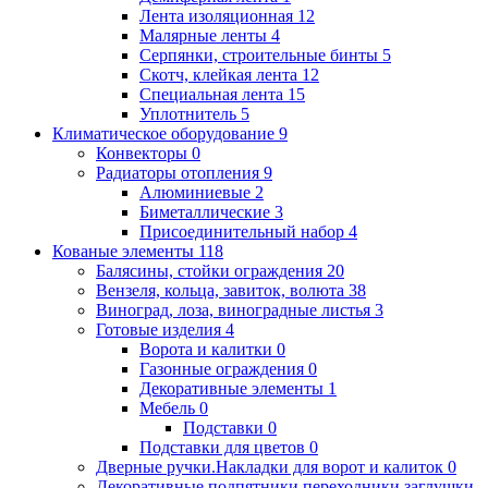
Лента изоляционная
12
Малярные ленты
4
Серпянки, строительные бинты
5
Скотч, клейкая лента
12
Специальная лента
15
Уплотнитель
5
Климатическое оборудование
9
Конвекторы
0
Радиаторы отопления
9
Алюминиевые
2
Биметаллические
3
Присоединительный набор
4
Кованые элементы
118
Балясины, стойки ограждения
20
Вензеля, кольца, завиток, волюта
38
Виноград, лоза, виноградные листья
3
Готовые изделия
4
Ворота и калитки
0
Газонные ограждения
0
Декоративные элементы
1
Мебель
0
Подставки
0
Подставки для цветов
0
Дверные ручки.Накладки для ворот и калиток
0
Декоративные подпятники,переходники,заглушки