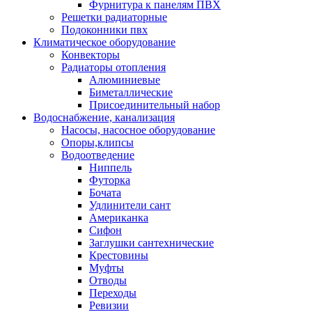
Фурнитура к панелям ПВХ
Решетки радиаторные
Подоконники пвх
Климатическое оборудование
Конвекторы
Радиаторы отопления
Алюминиевые
Биметаллические
Присоединительный набор
Водоснабжение, канализация
Насосы, насосное оборудование
Опоры,клипсы
Водоотведение
Ниппель
Футорка
Бочата
Удлинители сант
Американка
Сифон
Заглушки сантехнические
Крестовины
Муфты
Отводы
Переходы
Ревизии