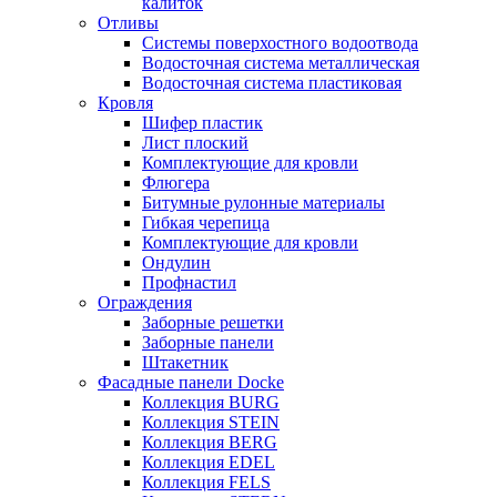
калиток
Отливы
Системы поверхостного водоотвода
Водосточная система металлическая
Водосточная система пластиковая
Кровля
Шифер пластик
Лист плоский
Комплектующие для кровли
Флюгера
Битумные рулонные материалы
Гибкая черепица
Комплектующие для кровли
Ондулин
Профнастил
Ограждения
Заборные решетки
Заборные панели
Штакетник
Фасадные панели Docke
Коллекция BURG
Коллекция STEIN
Коллекция BERG
Коллекция EDEL
Коллекция FELS