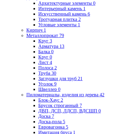
Архитектурные элементы
0
Интерьерный камень
1
Искусственный камень
6
Тротуарная плитка
2
Угловые элементы
1
Кирпич
1
Металлопрокат
79
Круг
3
Арматура
13
Балка
0
Круг
0
Лист
4
Полоса
2
Труба
30
Заглушки для труб
21
Уголок
9
Швеллер
0
Пиломатериалы, изделия из дерева
42
Блок-Хаус
2
Брусок строганный
7
ДВП, ДСП, ЛДСП, ВДСШП
0
Доска
7
Доска-пола
5
Евровагонка
5
Имитация бруса
1