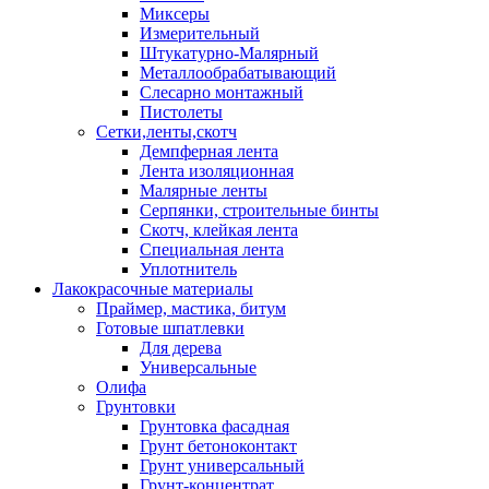
Миксеры
Измерительный
Штукатурно-Малярный
Металлообрабатывающий
Слесарно монтажный
Пистолеты
Сетки,ленты,скотч
Демпферная лента
Лента изоляционная
Малярные ленты
Серпянки, строительные бинты
Скотч, клейкая лента
Специальная лента
Уплотнитель
Лакокрасочные материалы
Праймер, мастика, битум
Готовые шпатлевки
Для дерева
Универсальные
Олифа
Грунтовки
Грунтовка фасадная
Грунт бетоноконтакт
Грунт универсальный
Грунт-концентрат