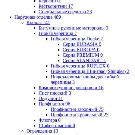
Керосин
0
Растворители
17
Специальные средства
23
Наружная отделка
489
Кровля
141
Битумные рулонные материалы
9
Гибкая черепица
7
Гибкая черепица Docke
2
Серия EURASIA
0
Серия EUROPA
0
Серия PREMIUM
0
Серия STANDART
1
Гибкая черепица RUFLEX
0
Гибкая черепица Шинглас (Shingles)
2
Подкладочные ковры для гибкой
черепицы
3
Комплектующие для кровли
16
Лист плоский
3
Ондулин
11
Профнастил
96
Профнастил заборный
75
Профнастил кровельный
25
Флюгера
0
Шифер пластик
0
Ограждения
13