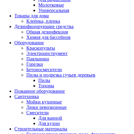
Молотковые
Универсальная
Товары для дома
Клеёнка, пленка
Дезинфицирующие средства
Общая дезинфекция
Химия для бассейнов
Оборудование
Краскопульты
Электроинструмент
Паяльники
Горелки
Бетоносмесители
Пилы и подрезка сучьев деревьев
Пилы
Топоры
Пожарное оборудование
Сантехника
Мойки кухонные
Люки ревизионные
Смесители
Для ванной
Для кухни
Строительные материалы