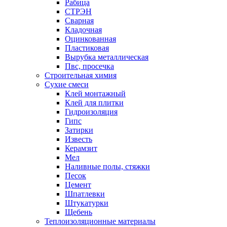
Рабица
СТРЭН
Сварная
Кладочная
Оцинкованная
Пластиковая
Вырубка металлическая
Пвс, просечка
Строительная химия
Сухие смеси
Клей монтажный
Клей для плитки
Гидроизоляция
Гипс
Затирки
Известь
Керамзит
Мел
Наливные полы, стяжки
Песок
Цемент
Шпатлевки
Штукатурки
Щебень
Теплоизоляционные материалы