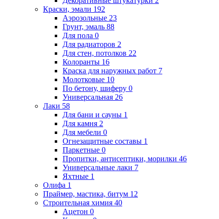
Декоративные штукатурки
2
Краски, эмали
192
Аэрозольные
23
Грунт, эмаль
88
Для пола
0
Для радиаторов
2
Для стен, потолков
22
Колоранты
16
Краска для наружных работ
7
Молотковые
10
По бетону, шиферу
0
Универсальная
26
Лаки
58
Для бани и сауны
1
Для камня
2
Для мебели
0
Огнезащитные составы
1
Паркетные
0
Пропитки, антисептики, морилки
46
Универсальные лаки
7
Яхтные
1
Олифа
1
Праймер, мастика, битум
12
Строительная химия
40
Ацетон
0