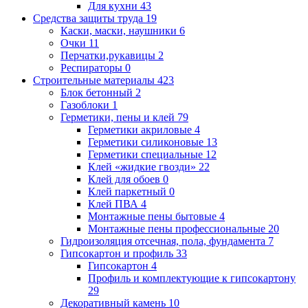
Для кухни
43
Средства защиты труда
19
Каски, маски, наушники
6
Очки
11
Перчатки,рукавицы
2
Респираторы
0
Строительные материалы
423
Блок бетонный
2
Газоблоки
1
Герметики, пены и клей
79
Герметики акриловые
4
Герметики силиконовые
13
Герметики специальные
12
Клей «жидкие гвозди»
22
Клей для обоев
0
Клей паркетный
0
Клей ПВА
4
Монтажные пены бытовые
4
Монтажные пены профессиональные
20
Гидроизоляция отсечная, пола, фундамента
7
Гипсокартон и профиль
33
Гипсокартон
4
Профиль и комплектующие к гипсокартону
29
Декоративный камень
10