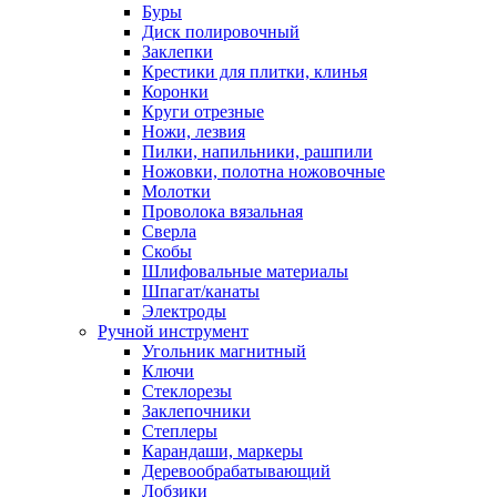
Буры
Диск полировочный
Заклепки
Крестики для плитки, клинья
Коронки
Круги отрезные
Ножи, лезвия
Пилки, напильники, рашпили
Ножовки, полотна ножовочные
Молотки
Проволока вязальная
Сверла
Скобы
Шлифовальные материалы
Шпагат/канаты
Электроды
Ручной инструмент
Угольник магнитный
Ключи
Стеклорезы
Заклепочники
Степлеры
Карандаши, маркеры
Деревообрабатывающий
Лобзики