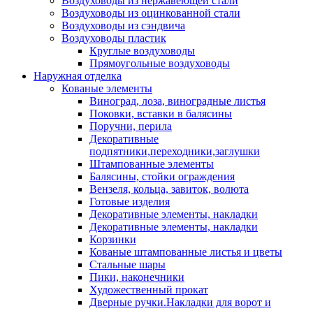
Воздуховоды из нержавеющей стали
Воздуховоды из оцинкованной стали
Воздуховоды из сэндвича
Воздуховоды пластик
Круглые воздуховоды
Прямоугольные воздуховоды
Наружная отделка
Кованые элементы
Виноград, лоза, виноградные листья
Поковки, вставки в балясины
Поручни, перила
Декоративные
подпятники,переходники,заглушки
Штампованные элементы
Балясины, стойки ограждения
Вензеля, кольца, завиток, волюта
Готовые изделия
Декоративные элементы, накладки
Декоративные элементы, накладки
Корзинки
Кованые штампованные листья и цветы
Стальные шары
Пики, наконечники
Художественный прокат
Дверные ручки.Накладки для ворот и