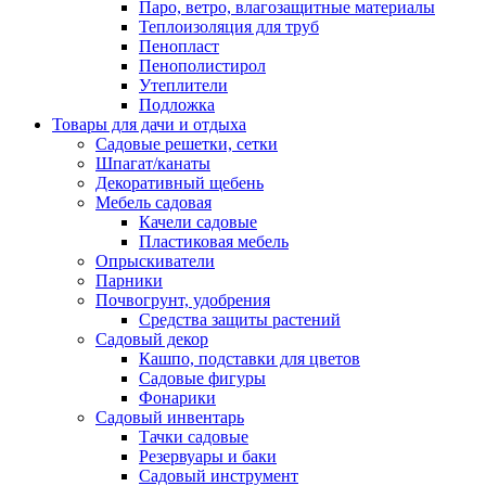
Паро, ветро, влагозащитные материалы
Теплоизоляция для труб
Пенопласт
Пенополистирол
Утеплители
Подложка
Товары для дачи и отдыха
Садовые решетки, сетки
Шпагат/канаты
Декоративный щебень
Мебель садовая
Качели садовые
Пластиковая мебель
Опрыскиватели
Парники
Почвогрунт, удобрения
Средства защиты растений
Садовый декор
Кашпо, подставки для цветов
Садовые фигуры
Фонарики
Садовый инвентарь
Тачки садовые
Резервуары и баки
Садовый инструмент