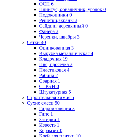
ОСП
6
Плинтус, обналичник, уголок
0
Подоконники
0
Решетки,экраны
3
Сайдинг деревянный
0
Фанера
3
Черенки, швабры
3
Сетки
40
Оцинкованная
3
Вырубка металлическая
4
Кладочная
19
Пвс, просечка
3
Пластиковая
4
Рабица
2
Сварная
1
СТРЭН
0
Штукатурная
5
Строительная химия
5
Сухие смеси
50
Гидроизоляция
3
Гипс
1
Затирки
1
Известь
1
Керамзит
0
Клей для плитки
10