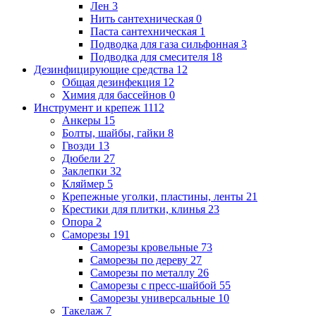
Лен
3
Нить сантехническая
0
Паста сантехническая
1
Подводка для газа сильфонная
3
Подводка для смесителя
18
Дезинфицирующие средства
12
Общая дезинфекция
12
Химия для бассейнов
0
Инструмент и крепеж
1112
Анкеры
15
Болты, шайбы, гайки
8
Гвозди
13
Дюбели
27
Заклепки
32
Кляймер
5
Крепежные уголки, пластины, ленты
21
Крестики для плитки, клинья
23
Опора
2
Саморезы
191
Саморезы кровельные
73
Саморезы по дереву
27
Саморезы по металлу
26
Саморезы с пресс-шайбой
55
Саморезы универсальные
10
Такелаж
7