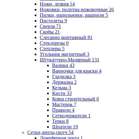
Ножи, лезвия
14
Ножовки, полотна ножовочные
26
Пилки, напильники, рашпили
5
Пистолеты
9
Сверла
71
Скобы
21
Слесарно монтажный
81
Стеклорезы
0
Степлеры
5
Угольник магнитный
3
Штукатурно-Малярный
131
Валики
43
Ванночки для краски
4
Гладилка
3
Держалка
2
Кельма
3
Кисти
33
Ковш строительный
0
Мастерок
7
Правило
4
Сеткодержатели
1
Терки
8
Шпатели
19
Сетки,ленты,скотч
54
Демпферная лента
1