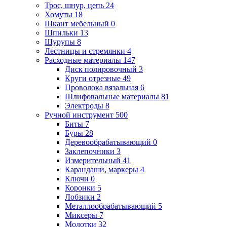
Трос, шнур, цепь
24
Хомуты
18
Шкант мебельный
0
Шпильки
13
Шурупы
8
Лестницы и стремянки
4
Расходные материалы
147
Диск полировочный
3
Круги отрезные
49
Проволока вязальная
6
Шлифовальные материалы
81
Электроды
8
Ручной инструмент
500
Биты
7
Буры
28
Деревообрабатывающий
0
Заклепочники
3
Измерительный
41
Карандаши, маркеры
4
Ключи
0
Коронки
5
Лобзики
2
Металлообрабатывающий
5
Миксеры
7
Молотки
32