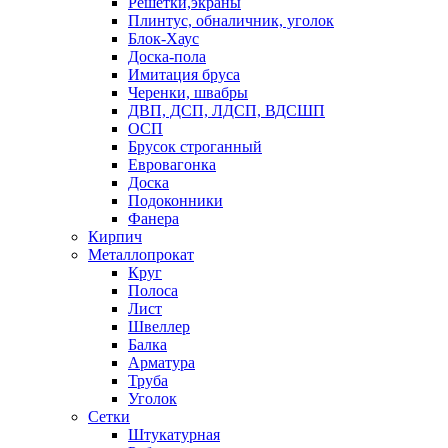
Решетки,экраны
Плинтус, обналичник, уголок
Блок-Хаус
Доска-пола
Имитация бруса
Черенки, швабры
ДВП, ДСП, ЛДСП, ВДСШП
ОСП
Брусок строганный
Евровагонка
Доска
Подоконники
Фанера
Кирпич
Металлопрокат
Круг
Полоса
Лист
Швеллер
Балка
Арматура
Труба
Уголок
Сетки
Штукатурная