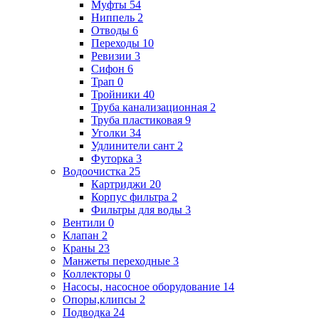
Муфты
54
Ниппель
2
Отводы
6
Переходы
10
Ревизии
3
Сифон
6
Трап
0
Тройники
40
Труба канализационная
2
Труба пластиковая
9
Уголки
34
Удлинители сант
2
Футорка
3
Водоочистка
25
Картриджи
20
Корпус фильтра
2
Фильтры для воды
3
Вентили
0
Клапан
2
Краны
23
Манжеты переходные
3
Коллекторы
0
Насосы, насосное оборудование
14
Опоры,клипсы
2
Подводка
24