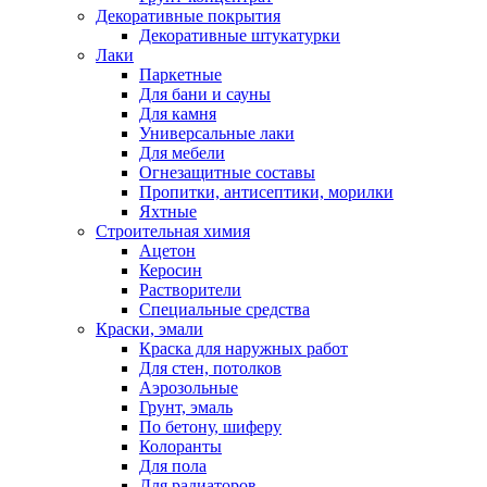
Декоративные покрытия
Декоративные штукатурки
Лаки
Паркетные
Для бани и сауны
Для камня
Универсальные лаки
Для мебели
Огнезащитные составы
Пропитки, антисептики, морилки
Яхтные
Строительная химия
Ацетон
Керосин
Растворители
Специальные средства
Краски, эмали
Краска для наружных работ
Для стен, потолков
Аэрозольные
Грунт, эмаль
По бетону, шиферу
Колоранты
Для пола
Для радиаторов