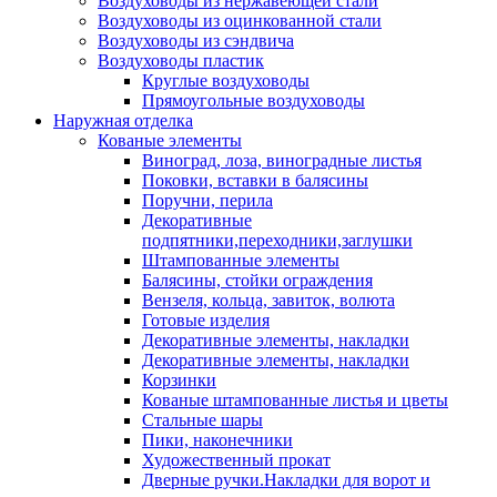
Воздуховоды из нержавеющей стали
Воздуховоды из оцинкованной стали
Воздуховоды из сэндвича
Воздуховоды пластик
Круглые воздуховоды
Прямоугольные воздуховоды
Наружная отделка
Кованые элементы
Виноград, лоза, виноградные листья
Поковки, вставки в балясины
Поручни, перила
Декоративные
подпятники,переходники,заглушки
Штампованные элементы
Балясины, стойки ограждения
Вензеля, кольца, завиток, волюта
Готовые изделия
Декоративные элементы, накладки
Декоративные элементы, накладки
Корзинки
Кованые штампованные листья и цветы
Стальные шары
Пики, наконечники
Художественный прокат
Дверные ручки.Накладки для ворот и