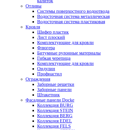
калиток
Отливы
Системы поверхостного водоотвода
Водосточная система металлическая
Водосточная система пластиковая
Кровля
Шифер пластик
Лист плоский
Комплектующие для кровли
Флюгера
Битумные рулонные материалы
Гибкая черепица
Комплектующие для кровли
Ондулин
Профнастил
Ограждения
Заборные решетки
Заборные панели
Штакетник
Фасадные панели Docke
Коллекция BURG
Коллекция STEIN
Коллекция BERG
Коллекция EDEL
Коллекция FELS