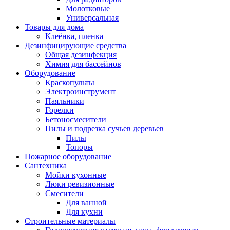
Молотковые
Универсальная
Товары для дома
Клеёнка, пленка
Дезинфицирующие средства
Общая дезинфекция
Химия для бассейнов
Оборудование
Краскопульты
Электроинструмент
Паяльники
Горелки
Бетоносмесители
Пилы и подрезка сучьев деревьев
Пилы
Топоры
Пожарное оборудование
Сантехника
Мойки кухонные
Люки ревизионные
Смесители
Для ванной
Для кухни
Строительные материалы