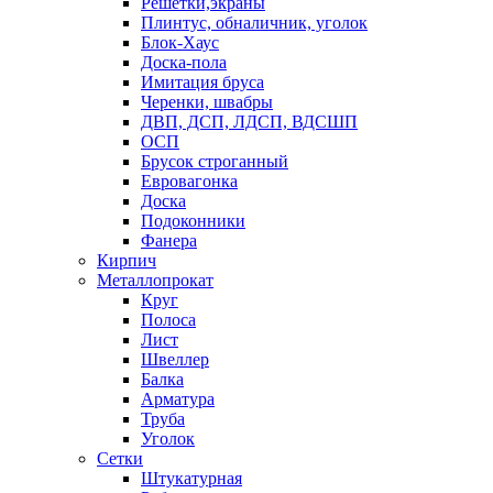
Решетки,экраны
Плинтус, обналичник, уголок
Блок-Хаус
Доска-пола
Имитация бруса
Черенки, швабры
ДВП, ДСП, ЛДСП, ВДСШП
ОСП
Брусок строганный
Евровагонка
Доска
Подоконники
Фанера
Кирпич
Металлопрокат
Круг
Полоса
Лист
Швеллер
Балка
Арматура
Труба
Уголок
Сетки
Штукатурная