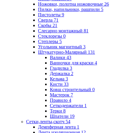
Ножовки, полотна ножовочные
26
Пилки, напильники, рашпили
5
Пистолеты
9
Сверла
71
Скобы
21
Слесарно монтажный
81
Стеклорезы
0
Степлеры
5
Угольник магнитный
3
Штукатурно-Малярный
131
Валики
43
Ванночки для краски
4
Гладилка
3
Держалка
2
Кельма
3
Кисти
33
Ковш строительный
0
Мастерок
7
Правило
4
Сеткодержатели
1
Терки
8
Шпатели
19
Сетки,ленты,скотч
54
Демпферная лента
1
Лента изоляционная
12