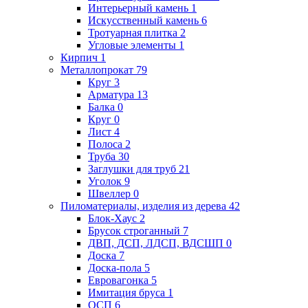
Интерьерный камень
1
Искусственный камень
6
Тротуарная плитка
2
Угловые элементы
1
Кирпич
1
Металлопрокат
79
Круг
3
Арматура
13
Балка
0
Круг
0
Лист
4
Полоса
2
Труба
30
Заглушки для труб
21
Уголок
9
Швеллер
0
Пиломатериалы, изделия из дерева
42
Блок-Хаус
2
Брусок строганный
7
ДВП, ДСП, ЛДСП, ВДСШП
0
Доска
7
Доска-пола
5
Евровагонка
5
Имитация бруса
1
ОСП
6