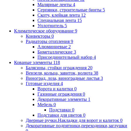
Малярные ленты
4
Серпянки, строительные бинты
5
Скотч, клейкая лента
12
Специальная лента
15
Уплотнитель
5
Климатическое оборудование
9
Конвекторы
0
Радиаторы отопления
9
Алюминиевые
2
Биметаллические
3
Присоединительный набор
4
Кованые элементы
118
Балясины, стойки ограждения
20
Вензеля, кольца, завиток, волюта
38
Виноград, лоза, виноградные листья
3
Готовые изделия
4
Ворота и калитки
0
Газонные ограждения
0
Декоративные элементы
1
Мебель
0
Подставки
0
Подставки для цветов
0
Дверные ручки.Накладки для ворот и калиток
0
Декоративные подпятники,переходники,заглушки
0