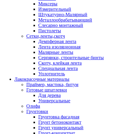
Миксеры
Измерительный
Штукатурно-Малярный
Металлообрабатывающий
Слесарно монтажный
Пистолеты
Сетки,ленты,скотч
Демпферная лента
Лента изоляционная
Малярные ленты
Серпянки, строительные бинты
Скотч, клейкая лента
Специальная лента
Уплотнитель
Лакокрасочные материалы
Праймер, мастика, битум
Готовые шпатлевки
Для дерева
Универсальные
Олифа
Грунтовки
Грунтовка фасадная
Грунт бетоноконтакт
Грунт универсальный
Грунт-концентрат