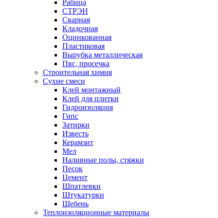
Рабица
СТРЭН
Сварная
Кладочная
Оцинкованная
Пластиковая
Вырубка металлическая
Пвс, просечка
Строительная химия
Сухие смеси
Клей монтажный
Клей для плитки
Гидроизоляция
Гипс
Затирки
Известь
Керамзит
Мел
Наливные полы, стяжки
Песок
Цемент
Шпатлевки
Штукатурки
Щебень
Теплоизоляционные материалы