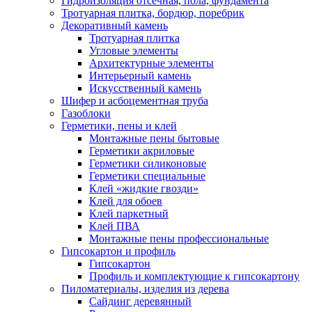
Гидроизоляция отсечная, пола, фундамента
Тротуарная плитка, бордюр, поребрик
Декоративный камень
Тротуарная плитка
Угловые элементы
Архитектурные элементы
Интерьерный камень
Искусственный камень
Шифер и асбоцементная труба
Газоблоки
Герметики, пены и клей
Монтажные пены бытовые
Герметики акриловые
Герметики силиконовые
Герметики специальные
Клей «жидкие гвозди»
Клей для обоев
Клей паркетный
Клей ПВА
Монтажные пены профессиональные
Гипсокартон и профиль
Гипсокартон
Профиль и комплектующие к гипсокартону
Пиломатериалы, изделия из дерева
Сайдинг деревянный