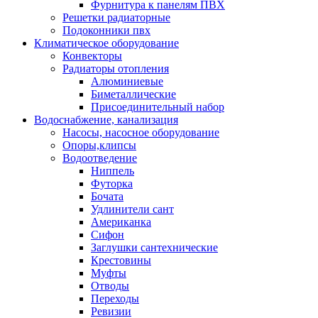
Фурнитура к панелям ПВХ
Решетки радиаторные
Подоконники пвх
Климатическое оборудование
Конвекторы
Радиаторы отопления
Алюминиевые
Биметаллические
Присоединительный набор
Водоснабжение, канализация
Насосы, насосное оборудование
Опоры,клипсы
Водоотведение
Ниппель
Футорка
Бочата
Удлинители сант
Американка
Сифон
Заглушки сантехнические
Крестовины
Муфты
Отводы
Переходы
Ревизии