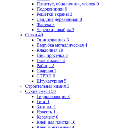
Плинтус, обналичник, уголок
0
Подоконники
0
Решетки,экраны
3
Сайдинг деревянный
0
Фанера
3
Черенки, швабры
3
Сетки
40
Оцинкованная
3
Вырубка металлическая
4
Кладочная
19
Пвс, просечка
3
Пластиковая
4
Рабица
2
Сварная
1
СТРЭН
0
Штукатурная
5
Строительная химия
5
Сухие смеси
50
Гидроизоляция
3
Гипс
1
Затирки
1
Известь
1
Керамзит
0
Клей для плитки
10
Клей монтажный
4