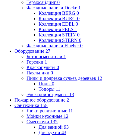
Термосайдинг
0
Фасадные панели Docke
1
Коллекция BERG
0
Коллекция BURG
0
Коллекция EDEL
0
Коллекция FELS
1
Коллекция STEIN
0
Коллекция STERN
0
Фасадные панели Fineber
0
Оборудование
27
Бетоносмесители
1
Горелки
1
Краскопульты
0
Паяльники
0
Пилы и подрезка сучьев деревьев
12
Пилы
0
Топоры
11
Электроинструмент
13
Пожарное оборудование
2
Сантехника
158
Люки ревизионные
11
Мойки кухонные
12
Смесители
135
Для ванной
93
Для кухни
43