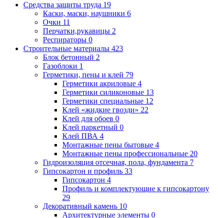
Средства защиты труда
19
Каски, маски, наушники
6
Очки
11
Перчатки,рукавицы
2
Респираторы
0
Строительные материалы
423
Блок бетонный
2
Газоблоки
1
Герметики, пены и клей
79
Герметики акриловые
4
Герметики силиконовые
13
Герметики специальные
12
Клей «жидкие гвозди»
22
Клей для обоев
0
Клей паркетный
0
Клей ПВА
4
Монтажные пены бытовые
4
Монтажные пены профессиональные
20
Гидроизоляция отсечная, пола, фундамента
7
Гипсокартон и профиль
33
Гипсокартон
4
Профиль и комплектующие к гипсокартону
29
Декоративный камень
10
Архитектурные элементы
0