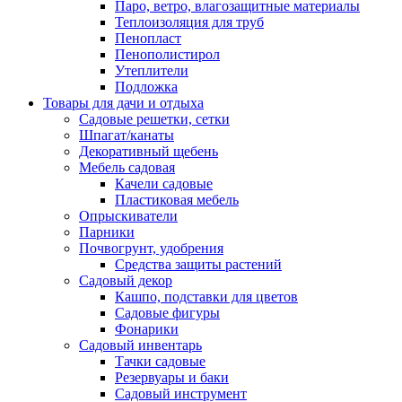
Паро, ветро, влагозащитные материалы
Теплоизоляция для труб
Пенопласт
Пенополистирол
Утеплители
Подложка
Товары для дачи и отдыха
Садовые решетки, сетки
Шпагат/канаты
Декоративный щебень
Мебель садовая
Качели садовые
Пластиковая мебель
Опрыскиватели
Парники
Почвогрунт, удобрения
Средства защиты растений
Садовый декор
Кашпо, подставки для цветов
Садовые фигуры
Фонарики
Садовый инвентарь
Тачки садовые
Резервуары и баки
Садовый инструмент