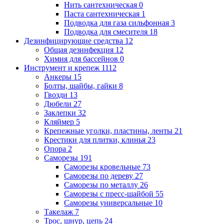
Нить сантехническая
0
Паста сантехническая
1
Подводка для газа сильфонная
3
Подводка для смесителя
18
Дезинфицирующие средства
12
Общая дезинфекция
12
Химия для бассейнов
0
Инструмент и крепеж
1112
Анкеры
15
Болты, шайбы, гайки
8
Гвозди
13
Дюбели
27
Заклепки
32
Кляймер
5
Крепежные уголки, пластины, ленты
21
Крестики для плитки, клинья
23
Опора
2
Саморезы
191
Саморезы кровельные
73
Саморезы по дереву
27
Саморезы по металлу
26
Саморезы с пресс-шайбой
55
Саморезы универсальные
10
Такелаж
7
Трос, шнур, цепь
24