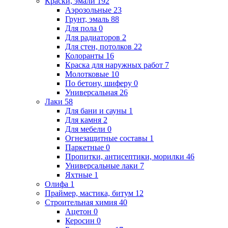
Краски, эмали
192
Аэрозольные
23
Грунт, эмаль
88
Для пола
0
Для радиаторов
2
Для стен, потолков
22
Колоранты
16
Краска для наружных работ
7
Молотковые
10
По бетону, шиферу
0
Универсальная
26
Лаки
58
Для бани и сауны
1
Для камня
2
Для мебели
0
Огнезащитные составы
1
Паркетные
0
Пропитки, антисептики, морилки
46
Универсальные лаки
7
Яхтные
1
Олифа
1
Праймер, мастика, битум
12
Строительная химия
40
Ацетон
0
Керосин
0