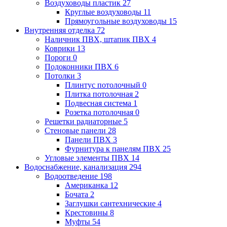
Воздуховоды пластик
27
Круглые воздуховоды
11
Прямоугольные воздуховоды
15
Внутренняя отделка
72
Наличник ПВХ, штапик ПВХ
4
Коврики
13
Пороги
0
Подоконники ПВХ
6
Потолки
3
Плинтус потолочный
0
Плитка потолочная
2
Подвесная система
1
Розетка потолочная
0
Решетки радиаторные
5
Стеновые панели
28
Панели ПВХ
3
Фурнитура к панелям ПВХ
25
Угловые элементы ПВХ
14
Водоснабжение, канализация
294
Водоотведение
198
Американка
12
Бочата
2
Заглушки сантехнические
4
Крестовины
8
Муфты
54