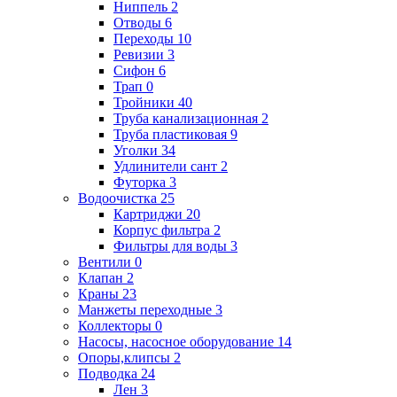
Ниппель
2
Отводы
6
Переходы
10
Ревизии
3
Сифон
6
Трап
0
Тройники
40
Труба канализационная
2
Труба пластиковая
9
Уголки
34
Удлинители сант
2
Футорка
3
Водоочистка
25
Картриджи
20
Корпус фильтра
2
Фильтры для воды
3
Вентили
0
Клапан
2
Краны
23
Манжеты переходные
3
Коллекторы
0
Насосы, насосное оборудование
14
Опоры,клипсы
2
Подводка
24
Лен
3