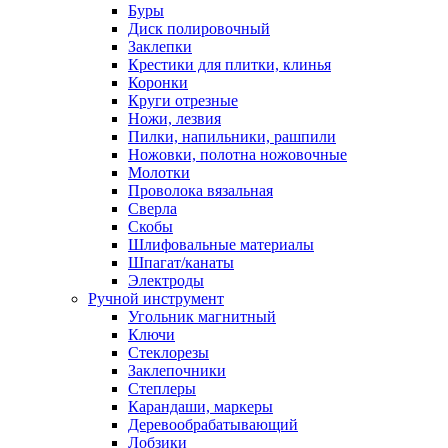
Буры
Диск полировочный
Заклепки
Крестики для плитки, клинья
Коронки
Круги отрезные
Ножи, лезвия
Пилки, напильники, рашпили
Ножовки, полотна ножовочные
Молотки
Проволока вязальная
Сверла
Скобы
Шлифовальные материалы
Шпагат/канаты
Электроды
Ручной инструмент
Угольник магнитный
Ключи
Стеклорезы
Заклепочники
Степлеры
Карандаши, маркеры
Деревообрабатывающий
Лобзики