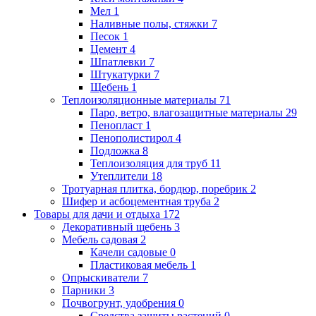
Мел
1
Наливные полы, стяжки
7
Песок
1
Цемент
4
Шпатлевки
7
Штукатурки
7
Щебень
1
Теплоизоляционные материалы
71
Паро, ветро, влагозащитные материалы
29
Пенопласт
1
Пенополистирол
4
Подложка
8
Теплоизоляция для труб
11
Утеплители
18
Тротуарная плитка, бордюр, поребрик
2
Шифер и асбоцементная труба
2
Товары для дачи и отдыха
172
Декоративный щебень
3
Мебель садовая
2
Качели садовые
0
Пластиковая мебель
1
Опрыскиватели
7
Парники
3
Почвогрунт, удобрения
0
Средства защиты растений
0