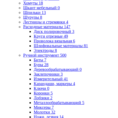
Хомуты
18
Шкант мебельный
0
Шпильки
13
Шурупы
8
Лестницы и стремянки
4
Расходные материалы
147
Диск полировочный
3
Круги отрезные
49
Проволока вязальная
6
Шлифовальные материалы
81
Электроды
8
Ручной инструмент
500
Биты
7
Буры
28
Деревообрабатывающий
0
Заклепочники
3
Измерительный
41
Карандаши, маркеры
4
Ключи
0
Коронки
5
Лобзики
2
Металлообрабатывающий
5
Миксеры
7
Молотки
32
Ножи, лезвия
14