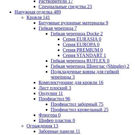
Растворители
17
Специальные средства
23
Наружная отделка
489
Кровля
141
Битумные рулонные материалы
9
Гибкая черепица
7
Гибкая черепица Docke
2
Серия EURASIA
0
Серия EUROPA
0
Серия PREMIUM
0
Серия STANDART
1
Гибкая черепица RUFLEX
0
Гибкая черепица Шинглас (Shingles)
2
Подкладочные ковры для гибкой
черепицы
3
Комплектующие для кровли
16
Лист плоский
3
Ондулин
11
Профнастил
96
Профнастил заборный
75
Профнастил кровельный
25
Флюгера
0
Шифер пластик
0
Ограждения
13
Заборные панели
11