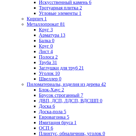
Искусственный камень
6
Тротуарная плитка
2
Угловые элементы
1
Кирпич
1
Металлопрокат
81
Круг
3
Арматура
13
Балка
0
Круг
0
Лист
4
Полоса
2
Труба
31
Заглушки для труб
21
Уголок
10
Швеллер
0
Пиломатериалы, изделия из дерева
42
Блок-Хаус
2
Брусок строганный
7
ДВП, ДСП, ЛДСП, ВДСШП
0
Доска
6
Доска-пола
5
Евровагонка
5
Имитация бруса
1
ОСП
6
Плинтус, обналичник, уголок
0