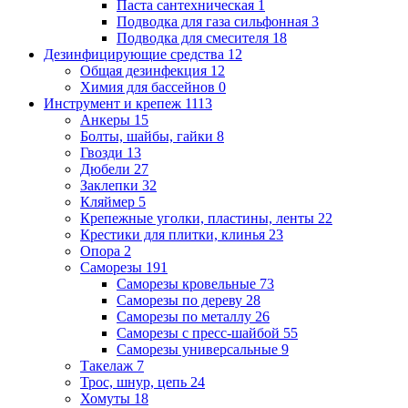
Паста сантехническая
1
Подводка для газа сильфонная
3
Подводка для смесителя
18
Дезинфицирующие средства
12
Общая дезинфекция
12
Химия для бассейнов
0
Инструмент и крепеж
1113
Анкеры
15
Болты, шайбы, гайки
8
Гвозди
13
Дюбели
27
Заклепки
32
Кляймер
5
Крепежные уголки, пластины, ленты
22
Крестики для плитки, клинья
23
Опора
2
Саморезы
191
Саморезы кровельные
73
Саморезы по дереву
28
Саморезы по металлу
26
Саморезы с пресс-шайбой
55
Саморезы универсальные
9
Такелаж
7
Трос, шнур, цепь
24
Хомуты
18