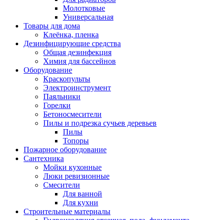
Молотковые
Универсальная
Товары для дома
Клеёнка, пленка
Дезинфицирующие средства
Общая дезинфекция
Химия для бассейнов
Оборудование
Краскопульты
Электроинструмент
Паяльники
Горелки
Бетоносмесители
Пилы и подрезка сучьев деревьев
Пилы
Топоры
Пожарное оборудование
Сантехника
Мойки кухонные
Люки ревизионные
Смесители
Для ванной
Для кухни
Строительные материалы