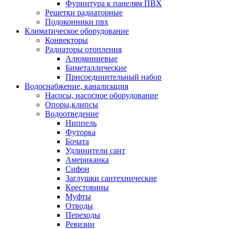
Фурнитура к панелям ПВХ
Решетки радиаторные
Подоконники пвх
Климатическое оборудование
Конвекторы
Радиаторы отопления
Алюминиевые
Биметаллические
Присоединительный набор
Водоснабжение, канализация
Насосы, насосное оборудование
Опоры,клипсы
Водоотведение
Ниппель
Футорка
Бочата
Удлинители сант
Американка
Сифон
Заглушки сантехнические
Крестовины
Муфты
Отводы
Переходы
Ревизии