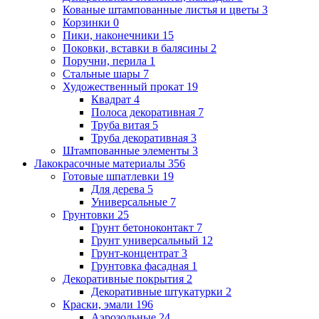
Кованые штампованные листья и цветы
3
Корзинки
0
Пики, наконечники
15
Поковки, вставки в балясины
2
Поручни, перила
1
Стальные шары
7
Художественный прокат
19
Квадрат
4
Полоса декоративная
7
Труба витая
5
Труба декоративная
3
Штампованные элементы
3
Лакокрасочные материалы
356
Готовые шпатлевки
19
Для дерева
5
Универсальные
7
Грунтовки
25
Грунт бетоноконтакт
7
Грунт универсальный
12
Грунт-концентрат
3
Грунтовка фасадная
1
Декоративные покрытия
2
Декоративные штукатурки
2
Краски, эмали
196
Аэрозольные
24