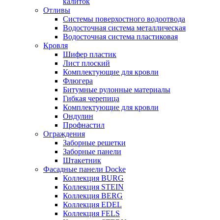
калиток
Отливы
Системы поверхостного водоотвода
Водосточная система металлическая
Водосточная система пластиковая
Кровля
Шифер пластик
Лист плоский
Комплектующие для кровли
Флюгера
Битумные рулонные материалы
Гибкая черепица
Комплектующие для кровли
Ондулин
Профнастил
Ограждения
Заборные решетки
Заборные панели
Штакетник
Фасадные панели Docke
Коллекция BURG
Коллекция STEIN
Коллекция BERG
Коллекция EDEL
Коллекция FELS