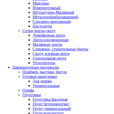
Миксеры
Измерительный
Штукатурно-Малярный
Металлообрабатывающий
Слесарно монтажный
Пистолеты
Сетки,ленты,скотч
Демпферная лента
Лента изоляционная
Малярные ленты
Серпянки, строительные бинты
Скотч, клейкая лента
Специальная лента
Уплотнитель
Лакокрасочные материалы
Праймер, мастика, битум
Готовые шпатлевки
Для дерева
Универсальные
Олифа
Грунтовки
Грунтовка фасадная
Грунт бетоноконтакт
Грунт универсальный
Грунт-концентрат