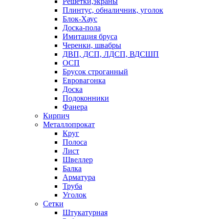
Решетки,экраны
Плинтус, обналичник, уголок
Блок-Хаус
Доска-пола
Имитация бруса
Черенки, швабры
ДВП, ДСП, ЛДСП, ВДСШП
ОСП
Брусок строганный
Евровагонка
Доска
Подоконники
Фанера
Кирпич
Металлопрокат
Круг
Полоса
Лист
Швеллер
Балка
Арматура
Труба
Уголок
Сетки
Штукатурная