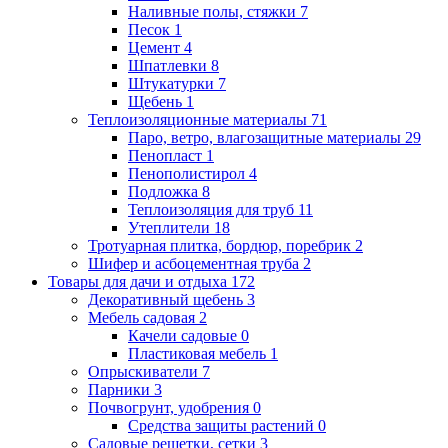
Наливные полы, стяжки
7
Песок
1
Цемент
4
Шпатлевки
8
Штукатурки
7
Щебень
1
Теплоизоляционные материалы
71
Паро, ветро, влагозащитные материалы
29
Пенопласт
1
Пенополистирол
4
Подложка
8
Теплоизоляция для труб
11
Утеплители
18
Тротуарная плитка, бордюр, поребрик
2
Шифер и асбоцементная труба
2
Товары для дачи и отдыха
172
Декоративный щебень
3
Мебель садовая
2
Качели садовые
0
Пластиковая мебель
1
Опрыскиватели
7
Парники
3
Почвогрунт, удобрения
0
Средства защиты растений
0
Садовые решетки, сетки
3