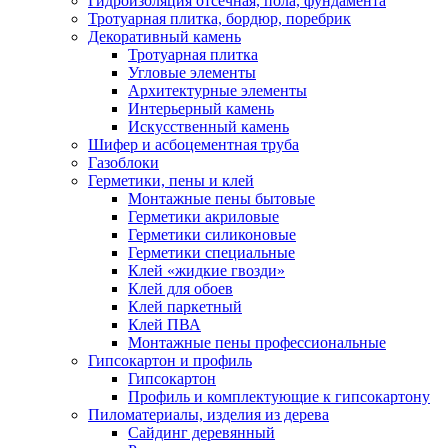
Гидроизоляция отсечная, пола, фундамента
Тротуарная плитка, бордюр, поребрик
Декоративный камень
Тротуарная плитка
Угловые элементы
Архитектурные элементы
Интерьерный камень
Искусственный камень
Шифер и асбоцементная труба
Газоблоки
Герметики, пены и клей
Монтажные пены бытовые
Герметики акриловые
Герметики силиконовые
Герметики специальные
Клей «жидкие гвозди»
Клей для обоев
Клей паркетный
Клей ПВА
Монтажные пены профессиональные
Гипсокартон и профиль
Гипсокартон
Профиль и комплектующие к гипсокартону
Пиломатериалы, изделия из дерева
Сайдинг деревянный