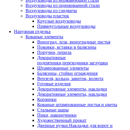
Воздуховоды из нержавеющей стали
Воздуховоды из оцинкованной стали
Воздуховоды из сэндвича
Воздуховоды пластик
Круглые воздуховоды
Прямоугольные воздуховоды
Наружная отделка
Кованые элементы
Виноград, лоза, виноградные листья
Поковки, вставки в балясины
Поручни, перила
Декоративные
подпятники,переходники,заглушки
Штампованные элементы
Балясины, стойки ограждения
Вензеля, кольца, завиток, волюта
Готовые изделия
Декоративные элементы, накладки
Декоративные элементы, накладки
Корзинки
Кованые штампованные листья и цветы
Стальные шары
Пики, наконечники
Художественный прокат
Дверные ручки.Накладки для ворот и