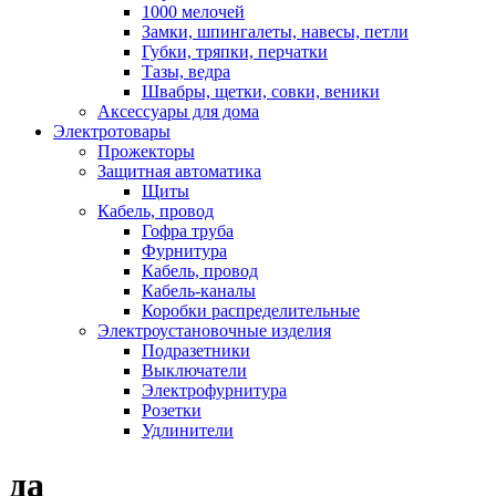
1000 мелочей
Замки, шпингалеты, навесы, петли
Губки, тряпки, перчатки
Тазы, ведра
Швабры, щетки, совки, веники
Аксессуары для дома
Электротовары
Прожекторы
Защитная автоматика
Щиты
Кабель, провод
Гофра труба
Фурнитура
Кабель, провод
Кабель-каналы
Коробки распределительные
Электроустановочные изделия
Подразетники
Выключатели
Электрофурнитура
Розетки
Удлинители
да