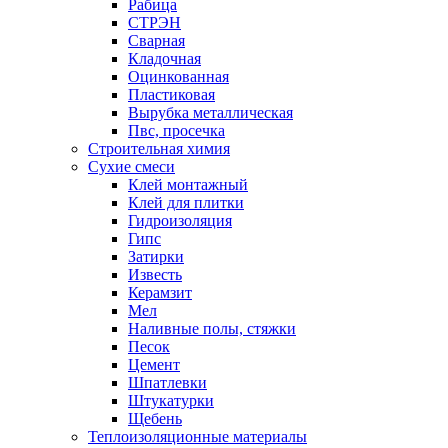
Рабица
СТРЭН
Сварная
Кладочная
Оцинкованная
Пластиковая
Вырубка металлическая
Пвс, просечка
Строительная химия
Сухие смеси
Клей монтажный
Клей для плитки
Гидроизоляция
Гипс
Затирки
Известь
Керамзит
Мел
Наливные полы, стяжки
Песок
Цемент
Шпатлевки
Штукатурки
Щебень
Теплоизоляционные материалы