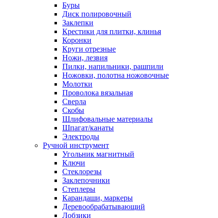
Буры
Диск полировочный
Заклепки
Крестики для плитки, клинья
Коронки
Круги отрезные
Ножи, лезвия
Пилки, напильники, рашпили
Ножовки, полотна ножовочные
Молотки
Проволока вязальная
Сверла
Скобы
Шлифовальные материалы
Шпагат/канаты
Электроды
Ручной инструмент
Угольник магнитный
Ключи
Стеклорезы
Заклепочники
Степлеры
Карандаши, маркеры
Деревообрабатывающий
Лобзики