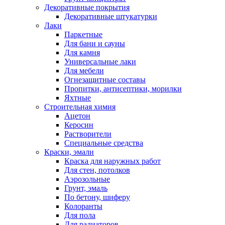
Декоративные покрытия
Декоративные штукатурки
Лаки
Паркетные
Для бани и сауны
Для камня
Универсальные лаки
Для мебели
Огнезащитные составы
Пропитки, антисептики, морилки
Яхтные
Строительная химия
Ацетон
Керосин
Растворители
Специальные средства
Краски, эмали
Краска для наружных работ
Для стен, потолков
Аэрозольные
Грунт, эмаль
По бетону, шиферу
Колоранты
Для пола
Для радиаторов