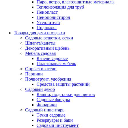
Паро, ветро, влагозащитные материалы
Теплоизоляция для труб
Пенопласт
Пенополистирол
Утеплители
Подложка
Товары для дачи и отдыха
Садовые решетки, сетки
Шпагат/канаты
Декоративный щебень
Мебель садовая
Качели садовые
Пластиковая мебель
Опрыскиватели
Парники
Почвогрунт, удобрения
Средства защиты растений
Садовый декор
Кашпо, подставки для цветов
Садовые фигуры
Фонарики
Садовый инвентарь
Тачки садовые
Резервуары и баки
Садовый инструмент