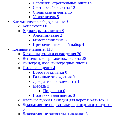
Серпянки, строительные бинты
5
Скотч, клейкая лента
12
Специальная лента
15
Уплотнитель
5
Климатическое оборудование
9
Конвекторы
0
Радиаторы отопления
9
Алюминиевые
2
Биметаллические
3
Присоединительный набор
4
Кованые элементы
118
Балясины, стойки ограждения
20
Вензеля, кольца, завиток, волюта
38
Виноград, лоза, виноградные листья
3
Готовые изделия
4
Ворота и калитки
0
Газонные ограждения
0
Декоративные элементы
1
Мебель
0
Подставки
0
Подставки для цветов
0
Дверные ручки.Накладки для ворот и калиток
0
Декоративные подпятники,переходники,заглушки
0
Декоративные элементы, накладки
3