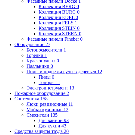
Фасадные панели Docke
1
Коллекция BERG
0
Коллекция BURG
0
Коллекция EDEL
0
Коллекция FELS
1
Коллекция STEIN
0
Коллекция STERN
0
Фасадные панели Fineber
0
Оборудование
27
Бетоносмесители
1
Горелки
1
Краскопульты
0
Паяльники
0
Пилы и подрезка сучьев деревьев
12
Пилы
0
Топоры
11
Электроинструмент
13
Пожарное оборудование
2
Сантехника
158
Люки ревизионные
11
Мойки кухонные
12
Смесители
135
Для ванной
93
Для кухни
43
Средства защиты труда
20