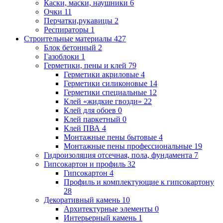
Каски, маски, наушники
6
Очки
11
Перчатки,рукавицы
2
Респираторы
1
Строительные материалы
427
Блок бетонный
2
Газоблоки
1
Герметики, пены и клей
79
Герметики акриловые
4
Герметики силиконовые
14
Герметики специальные
12
Клей «жидкие гвозди»
22
Клей для обоев
0
Клей паркетный
0
Клей ПВА
4
Монтажные пены бытовые
4
Монтажные пены профессиональные
19
Гидроизоляция отсечная, пола, фундамента
7
Гипсокартон и профиль
32
Гипсокартон
4
Профиль и комплектующие к гипсокартону
28
Декоративный камень
10
Архитектурные элементы
0
Интерьерный камень
1