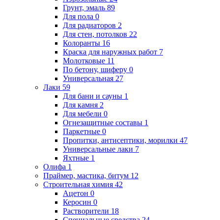
Грунт, эмаль
89
Для пола
0
Для радиаторов
2
Для стен, потолков
22
Колоранты
16
Краска для наружных работ
7
Молотковые
11
По бетону, шиферу
0
Универсальная
27
Лаки
59
Для бани и сауны
1
Для камня
2
Для мебели
0
Огнезащитные составы
1
Паркетные
0
Пропитки, антисептики, морилки
47
Универсальные лаки
7
Яхтные
1
Олифа
1
Праймер, мастика, битум
12
Строительная химия
42
Ацетон
0
Керосин
0
Растворители
18
Специальные средства
24