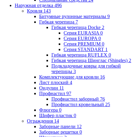
Наружная отделка
496
Кровля
143
Битумные рулонные материалы
9
Гибкая черепица
7
Гибкая черепица Docke
2
Серия EURASIA
0
Серия EUROPA
0
Серия PREMIUM
0
Серия STANDART
1
Гибкая черепица RUFLEX
0
Гибкая черепица Шинглас (Shingles)
2
Подкладочные ковры для гибкой
черепицы
3
Комплектующие для кровли
16
Лист плоский
4
Ондулин
11
Профнастил
97
Профнастил заборный
76
Профнастил кровельный
25
Флюгера
0
Шифер пластик
0
Ограждения
14
Заборные панели
12
Заборные решетки
0