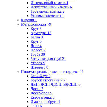
Интерьерный камень
1
Искусственный камень
6
Тротуарная плитка
2
Угловые элементы
1
Кирпич
1
Металлопрокат
79
Круг
3
Арматура
13
Балка
0
Круг
0
Лист
4
Полоса
2
Труба
30
Заглушки для труб
21
Уголок
9
Швеллер
0
Пиломатериалы, изделия из дерева
42
Блок-Хаус
2
Брусок строганный
7
ДВП, ДСП, ЛДСП, ВДСШП
0
Доска
7
Доска-пола
5
Евровагонка
5
Имитация бруса
1
ОСП
6