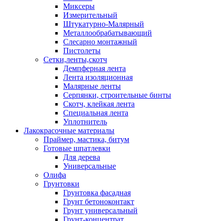
Миксеры
Измерительный
Штукатурно-Малярный
Металлообрабатывающий
Слесарно монтажный
Пистолеты
Сетки,ленты,скотч
Демпферная лента
Лента изоляционная
Малярные ленты
Серпянки, строительные бинты
Скотч, клейкая лента
Специальная лента
Уплотнитель
Лакокрасочные материалы
Праймер, мастика, битум
Готовые шпатлевки
Для дерева
Универсальные
Олифа
Грунтовки
Грунтовка фасадная
Грунт бетоноконтакт
Грунт универсальный
Грунт-концентрат