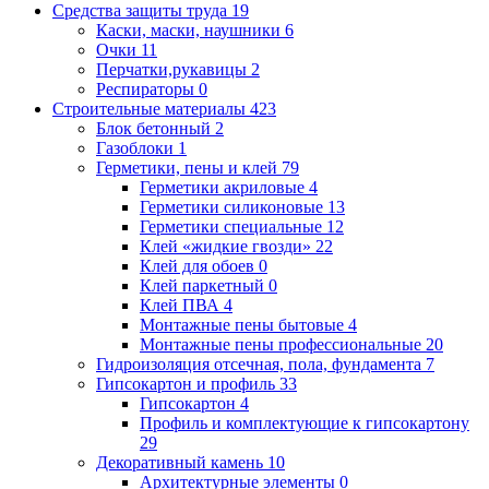
Средства защиты труда
19
Каски, маски, наушники
6
Очки
11
Перчатки,рукавицы
2
Респираторы
0
Строительные материалы
423
Блок бетонный
2
Газоблоки
1
Герметики, пены и клей
79
Герметики акриловые
4
Герметики силиконовые
13
Герметики специальные
12
Клей «жидкие гвозди»
22
Клей для обоев
0
Клей паркетный
0
Клей ПВА
4
Монтажные пены бытовые
4
Монтажные пены профессиональные
20
Гидроизоляция отсечная, пола, фундамента
7
Гипсокартон и профиль
33
Гипсокартон
4
Профиль и комплектующие к гипсокартону
29
Декоративный камень
10
Архитектурные элементы
0