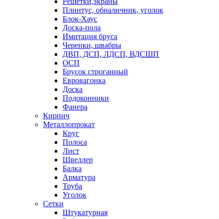
Решетки,экраны
Плинтус, обналичник, уголок
Блок-Хаус
Доска-пола
Имитация бруса
Черенки, швабры
ДВП, ДСП, ЛДСП, ВДСШП
ОСП
Брусок строганный
Евровагонка
Доска
Подоконники
Фанера
Кирпич
Металлопрокат
Круг
Полоса
Лист
Швеллер
Балка
Арматура
Труба
Уголок
Сетки
Штукатурная