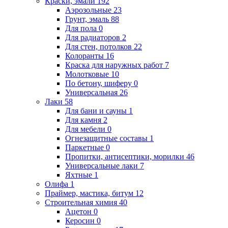
Краски, эмали
192
Аэрозольные
23
Грунт, эмаль
88
Для пола
0
Для радиаторов
2
Для стен, потолков
22
Колоранты
16
Краска для наружных работ
7
Молотковые
10
По бетону, шиферу
0
Универсальная
26
Лаки
58
Для бани и сауны
1
Для камня
2
Для мебели
0
Огнезащитные составы
1
Паркетные
0
Пропитки, антисептики, морилки
46
Универсальные лаки
7
Яхтные
1
Олифа
1
Праймер, мастика, битум
12
Строительная химия
40
Ацетон
0
Керосин
0