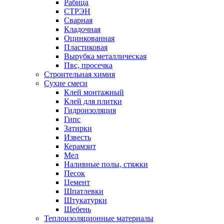
Рабица
СТРЭН
Сварная
Кладочная
Оцинкованная
Пластиковая
Вырубка металлическая
Пвс, просечка
Строительная химия
Сухие смеси
Клей монтажный
Клей для плитки
Гидроизоляция
Гипс
Затирки
Известь
Керамзит
Мел
Наливные полы, стяжки
Песок
Цемент
Шпатлевки
Штукатурки
Щебень
Теплоизоляционные материалы