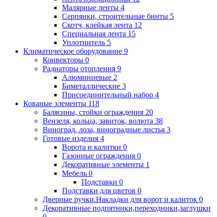
Малярные ленты
4
Серпянки, строительные бинты
5
Скотч, клейкая лента
12
Специальная лента
15
Уплотнитель
5
Климатическое оборудование
9
Конвекторы
0
Радиаторы отопления
9
Алюминиевые
2
Биметаллические
3
Присоединительный набор
4
Кованые элементы
118
Балясины, стойки ограждения
20
Вензеля, кольца, завиток, волюта
38
Виноград, лоза, виноградные листья
3
Готовые изделия
4
Ворота и калитки
0
Газонные ограждения
0
Декоративные элементы
1
Мебель
0
Подставки
0
Подставки для цветов
0
Дверные ручки.Накладки для ворот и калиток
0
Декоративные подпятники,переходники,заглушки
0