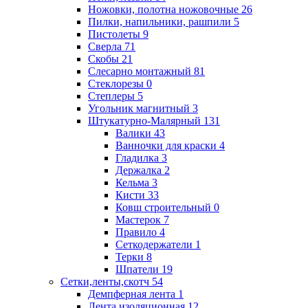
Ножовки, полотна ножовочные
26
Пилки, напильники, рашпили
5
Пистолеты
9
Сверла
71
Скобы
21
Слесарно монтажный
81
Стеклорезы
0
Степлеры
5
Угольник магнитный
3
Штукатурно-Малярный
131
Валики
43
Ванночки для краски
4
Гладилка
3
Держалка
2
Кельма
3
Кисти
33
Ковш строительный
0
Мастерок
7
Правило
4
Сеткодержатели
1
Терки
8
Шпатели
19
Сетки,ленты,скотч
54
Демпферная лента
1
Лента изоляционная
12