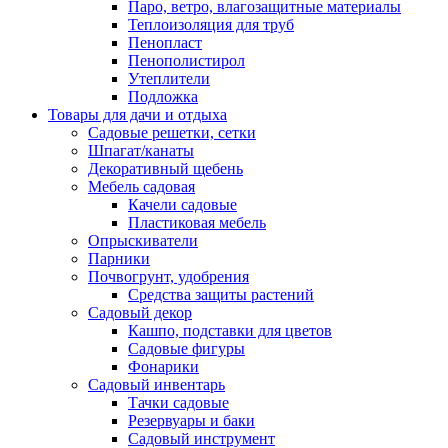
Паро, ветро, влагозащитные материалы
Теплоизоляция для труб
Пенопласт
Пенополистирол
Утеплители
Подложка
Товары для дачи и отдыха
Садовые решетки, сетки
Шпагат/канаты
Декоративный щебень
Мебель садовая
Качели садовые
Пластиковая мебель
Опрыскиватели
Парники
Почвогрунт, удобрения
Средства защиты растений
Садовый декор
Кашпо, подставки для цветов
Садовые фигуры
Фонарики
Садовый инвентарь
Тачки садовые
Резервуары и баки
Садовый инструмент