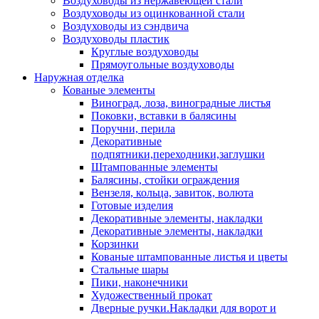
Воздуховоды из нержавеющей стали
Воздуховоды из оцинкованной стали
Воздуховоды из сэндвича
Воздуховоды пластик
Круглые воздуховоды
Прямоугольные воздуховоды
Наружная отделка
Кованые элементы
Виноград, лоза, виноградные листья
Поковки, вставки в балясины
Поручни, перила
Декоративные
подпятники,переходники,заглушки
Штампованные элементы
Балясины, стойки ограждения
Вензеля, кольца, завиток, волюта
Готовые изделия
Декоративные элементы, накладки
Декоративные элементы, накладки
Корзинки
Кованые штампованные листья и цветы
Стальные шары
Пики, наконечники
Художественный прокат
Дверные ручки.Накладки для ворот и