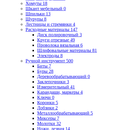
Хомуты
18
Шкант мебельный
0
Шпильки
13
Шурупы
8
Лестницы и стремянки
4
Расходные материалы
147
Диск полировочный
3
Круги отрезные
49
Проволока вязальная
6
Шлифовальные материалы
81
Электроды
8
Ручной инструмент
500
Биты
7
Буры
28
Деревообрабатывающий
0
Заклепочники
3
Измерительный
41
Карандаши, маркеры
4
Ключи
0
Коронки
5
Лобзики
2
Металлообрабатывающий
5
Миксеры
7
Молотки
32
Ножи, лезвия
14