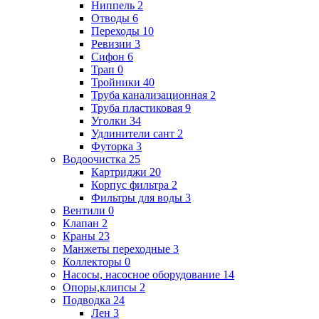
Ниппель
2
Отводы
6
Переходы
10
Ревизии
3
Сифон
6
Трап
0
Тройники
40
Труба канализационная
2
Труба пластиковая
9
Уголки
34
Удлинители сант
2
Футорка
3
Водоочистка
25
Картриджи
20
Корпус фильтра
2
Фильтры для воды
3
Вентили
0
Клапан
2
Краны
23
Манжеты переходные
3
Коллекторы
0
Насосы, насосное оборудование
14
Опоры,клипсы
2
Подводка
24
Лен
3