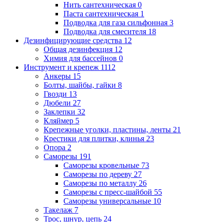
Нить сантехническая
0
Паста сантехническая
1
Подводка для газа сильфонная
3
Подводка для смесителя
18
Дезинфицирующие средства
12
Общая дезинфекция
12
Химия для бассейнов
0
Инструмент и крепеж
1112
Анкеры
15
Болты, шайбы, гайки
8
Гвозди
13
Дюбели
27
Заклепки
32
Кляймер
5
Крепежные уголки, пластины, ленты
21
Крестики для плитки, клинья
23
Опора
2
Саморезы
191
Саморезы кровельные
73
Саморезы по дереву
27
Саморезы по металлу
26
Саморезы с пресс-шайбой
55
Саморезы универсальные
10
Такелаж
7
Трос, шнур, цепь
24