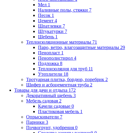
Мел
1
Наливные полы, стяжки
7
Песок
1
Цемент
4
Шпатлевки
7
Штукатурки
7
Щебень
1
Теплоизоляционные материалы
71
Паро, ветро, влагозащитные материалы
29
Пенопласт
1
Пенополистирол
4
Подложка
8
Теплоизоляция для труб
11
Утеплители
18
Тротуарная плитка, бордюр, поребрик
2
Шифер и асбоцементная труба
2
Товары для дачи и отдыха
172
Декоративный щебень
3
Мебель садовая
2
Качели садовые
0
Пластиковая мебель
1
Опрыскиватели
7
Парники
3
Почвогрунт, удобрения
0
Средства защиты растений
0