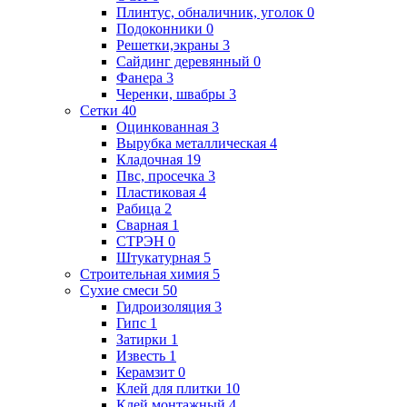
Плинтус, обналичник, уголок
0
Подоконники
0
Решетки,экраны
3
Сайдинг деревянный
0
Фанера
3
Черенки, швабры
3
Сетки
40
Оцинкованная
3
Вырубка металлическая
4
Кладочная
19
Пвс, просечка
3
Пластиковая
4
Рабица
2
Сварная
1
СТРЭН
0
Штукатурная
5
Строительная химия
5
Сухие смеси
50
Гидроизоляция
3
Гипс
1
Затирки
1
Известь
1
Керамзит
0
Клей для плитки
10
Клей монтажный
4