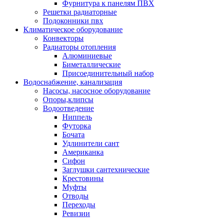
Фурнитура к панелям ПВХ
Решетки радиаторные
Подоконники пвх
Климатическое оборудование
Конвекторы
Радиаторы отопления
Алюминиевые
Биметаллические
Присоединительный набор
Водоснабжение, канализация
Насосы, насосное оборудование
Опоры,клипсы
Водоотведение
Ниппель
Футорка
Бочата
Удлинители сант
Американка
Сифон
Заглушки сантехнические
Крестовины
Муфты
Отводы
Переходы
Ревизии