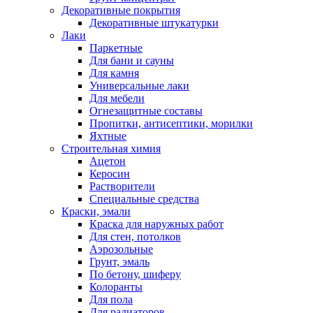
Декоративные покрытия
Декоративные штукатурки
Лаки
Паркетные
Для бани и сауны
Для камня
Универсальные лаки
Для мебели
Огнезащитные составы
Пропитки, антисептики, морилки
Яхтные
Строительная химия
Ацетон
Керосин
Растворители
Специальные средства
Краски, эмали
Краска для наружных работ
Для стен, потолков
Аэрозольные
Грунт, эмаль
По бетону, шиферу
Колоранты
Для пола
Для радиаторов