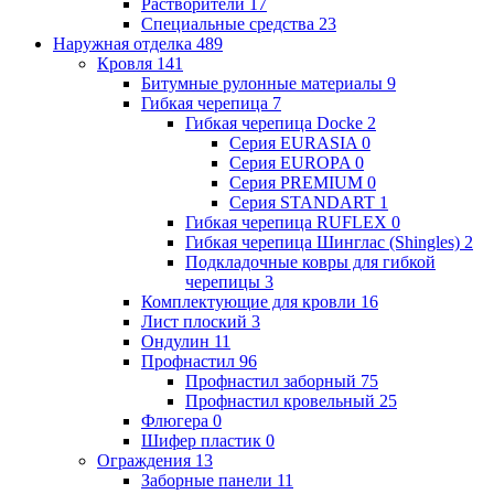
Растворители
17
Специальные средства
23
Наружная отделка
489
Кровля
141
Битумные рулонные материалы
9
Гибкая черепица
7
Гибкая черепица Docke
2
Серия EURASIA
0
Серия EUROPA
0
Серия PREMIUM
0
Серия STANDART
1
Гибкая черепица RUFLEX
0
Гибкая черепица Шинглас (Shingles)
2
Подкладочные ковры для гибкой
черепицы
3
Комплектующие для кровли
16
Лист плоский
3
Ондулин
11
Профнастил
96
Профнастил заборный
75
Профнастил кровельный
25
Флюгера
0
Шифер пластик
0
Ограждения
13
Заборные панели
11