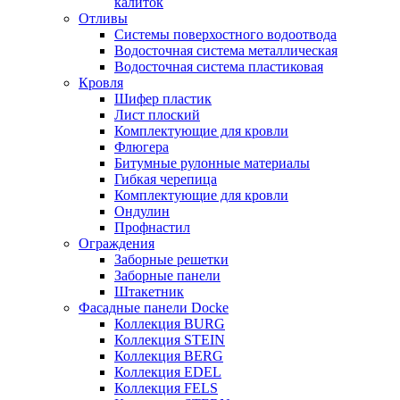
калиток
Отливы
Системы поверхостного водоотвода
Водосточная система металлическая
Водосточная система пластиковая
Кровля
Шифер пластик
Лист плоский
Комплектующие для кровли
Флюгера
Битумные рулонные материалы
Гибкая черепица
Комплектующие для кровли
Ондулин
Профнастил
Ограждения
Заборные решетки
Заборные панели
Штакетник
Фасадные панели Docke
Коллекция BURG
Коллекция STEIN
Коллекция BERG
Коллекция EDEL
Коллекция FELS