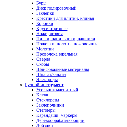
Буры
Диск полировочный
Заклепки
Крестики для плитки, клинья
Коронки
Круги отрезные
Ножи, лезвия
Пилки, напильники, рашпили
Ножовки, полотна ножовочные
Молотки
Проволока вязальная
Сверла
Скобы
Шлифовальные материалы
Шпагат/канаты
Электроды
Ручной инструмент
Угольник магнитный
Ключи
Стеклорезы
Заклепочники
Степлеры
Карандаши, маркеры
Деревообрабатывающий
Лобзики