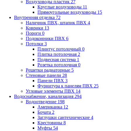
Воздуховоды пластик
27
Круглые воздуховоды
11
Прямоугольные воздуховоды
15
Внутренняя отделка
72
Наличник ПВХ, штапик ПВХ
4
Коврики
13
Пороги
0
Подоконники ПВХ
6
Потолки
3
Плинтус потолочный
0
Плитка потолочная
2
Подвесная система
1
Розетка потолочная
0
Решетки радиаторные
5
Стеновые панели
28
Панели ПВХ
3
Фурнитура к панелям ПВХ
25
Угловые элементы ПВХ
14
Водоснабжение, канализация
294
Водоотведение
198
Американка
12
Бочата
2
Заглушки сантехнические
4
Крестовины
8
Муфты
54