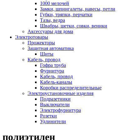
1000 мелочей
Замки, шпингалеты, навесы, петли
Губки, тряпки, перчатки
Тазы, ведра
Швабры, щетки, совки, веники
Аксессуары для дома
Электротовары
Прожекторы
Защитная автоматика
Щиты
Кабель, провод
Гофра труба
Фурнитура
Кабель, провод
Кабель-каналы
Коробки распределительные
Электроустановочные изделия
Подразетники
Выключатели
Электрофурнитура
Розетки
Удлинители
полиэтилен