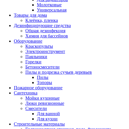
Молотковые
Универсальная
Товары для дома
Клеёнка, пленка
Дезинфицирующие средства
Общая дезинфекция
Химия для бассейнов
Оборудование
Краскопульты
Электроинструмент
Паяльники
Горелки
Бетоносмесители
Пилы и подрезка сучьев деревьев
Пилы
Топоры
Пожарное оборудование
Сантехника
Мойки кухонные
Люки ревизионные
Смесители
Для ванной
Для кухни
Строительные материалы