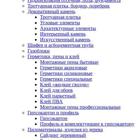
Гидроизоляция отсечная, пола, фундамента
Тротуарная плитка, бордюр, поребрик
Декоративный камень
Тротуарная плитка
Угловые элементы
Архитектурные элементы
Интерьерный камень
Искусственный камень
Шифер и асбоцементная труба
Газоблоки
Герметики, пены и клей
Монтажные пены бытовые
Герметики акриловые
Герметики силиконовые
Герметики специальные
Клей «жидкие гвозди»
Клей для обоев
Клей паркетный
Клей ПВА
Монтажные пены профессиональные
Гипсокартон и профиль
Гипсокартон
Профиль и комплектующие к гипсокартону
Пиломатериалы, изделия из дерева
Сайдинг деревянный