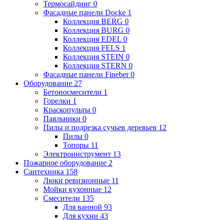
Термосайдинг
0
Фасадные панели Docke
1
Коллекция BERG
0
Коллекция BURG
0
Коллекция EDEL
0
Коллекция FELS
1
Коллекция STEIN
0
Коллекция STERN
0
Фасадные панели Fineber
0
Оборудование
27
Бетоносмесители
1
Горелки
1
Краскопульты
0
Паяльники
0
Пилы и подрезка сучьев деревьев
12
Пилы
0
Топоры
11
Электроинструмент
13
Пожарное оборудование
2
Сантехника
158
Люки ревизионные
11
Мойки кухонные
12
Смесители
135
Для ванной
93
Для кухни
43