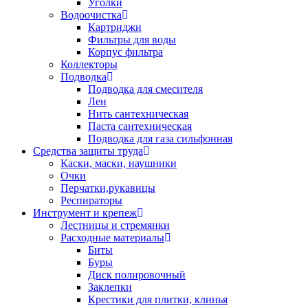
Уголки
Водоочистка
Картриджи
Фильтры для воды
Корпус фильтра
Коллекторы
Подводка
Подводка для смесителя
Лен
Нить сантехническая
Паста сантехническая
Подводка для газа сильфонная
Средства защиты труда
Каски, маски, наушники
Очки
Перчатки,рукавицы
Респираторы
Инструмент и крепеж
Лестницы и стремянки
Расходные материалы
Биты
Буры
Диск полировочный
Заклепки
Крестики для плитки, клинья