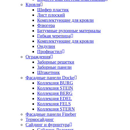
Кровля
Шифер пластик
Лист плоский
Комплектующие для кровли
Флюгера
Битумные рулонные материалы
Гибкая черепица
Комплектующие для кровли
Ондулин
Профнастил
Ограждения
Заборные решетки
Заборные панели
Штакетник
Фасадные панели Docke
Коллекция BURG
Коллекция STEIN
Коллекция BERG
Коллекция EDEL
Коллекция FELS
Коллекция STERN
Фасадные панели Fineber
Термосайдинг
Сайдинг и фурнитура
Сайдинг Доломит