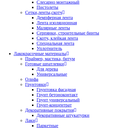
Слесарно монтажный
Пистолеты
Сетки,ленты,скотч
Демпферная лента
Лента изоляционная
Малярные ленты
Серпянки, строительные бинты
Скотч, клейкая лента
Специальная лента
Уплотнитель
Лакокрасочные материалы
Праймер, мастика, битум
Готовые шпатлевки
Для дерева
Универсальные
Олифа
Грунтовки
Грунтовка фасадная
Грунт бетоноконтакт
Грунт универсальный
Грунт-концентрат
Декоративные покрытия
Декоративные штукатурки
Лаки
Паркетные