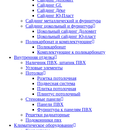
Сайдинг GL
Сайдинг Дёке
Сайдинг Ю-Пласт
Сайдинг металлический и фурнитура
Сайдинг цокольный и фурнитура
Цокольный сайдинг Доломит
Цокольный сайдинг Ю-пласт
Поликарбонат и комплектующие
Поликарбонат
Комплектующие к поликарбонату
Внутренняя отделка
Наличник ПВХ, штапик ПВХ
Угловые элементы
Потолки
Розетка потолочная
Подвесная система
Плитка потолочная
Плинтус потолочный
Стеновые панели
Панели ПВХ
Фурнитура к панелям ПВХ
Решетки радиаторные
Подоконники пвх
Климатическое оборудование