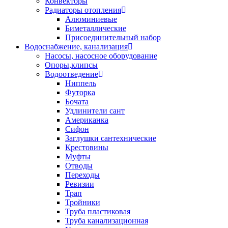
Конвекторы
Радиаторы отопления
Алюминиевые
Биметаллические
Присоединительный набор
Водоснабжение, канализация
Насосы, насосное оборудование
Опоры,клипсы
Водоотведение
Ниппель
Футорка
Бочата
Удлинители сант
Американка
Сифон
Заглушки сантехнические
Крестовины
Муфты
Отводы
Переходы
Ревизии
Трап
Тройники
Труба пластиковая
Труба канализационная