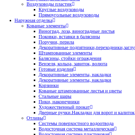
Воздуховоды пластик
Круглые воздуховоды
Прямоугольные воздуховоды
Наружная отделка
Кованые элементы
Виноград, лоза, виноградные листья
Поковки, вставки в балясины
Поручни, перила
Декоративные подпятники,переходники,загл
Штампованные элементы
Балясины, стойки ограждения
Вензеля, кольца, завиток, волюта
Готовые изделия
Декоративные элементы, накладки
Декоративные элементы, накладки
Корзинки
Кованые штампованные листья и цветы
Стальные шары
Пики, наконечники
Художественный прокат
Дверные ручки.Накладки для ворот и калиток
Отливы
Системы поверхостного водоотвода
Водосточная система металлическая
Водосточная система пластиковая