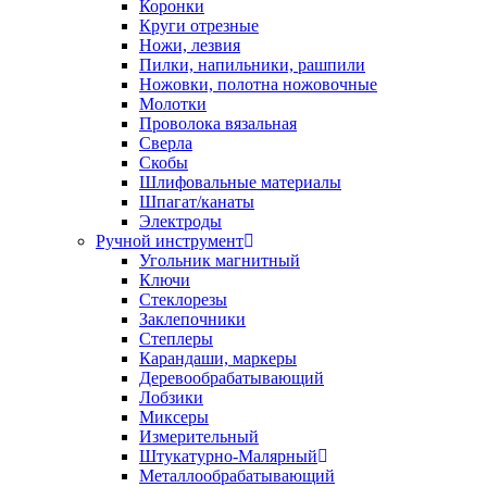
Коронки
Круги отрезные
Ножи, лезвия
Пилки, напильники, рашпили
Ножовки, полотна ножовочные
Молотки
Проволока вязальная
Сверла
Скобы
Шлифовальные материалы
Шпагат/канаты
Электроды
Ручной инструмент
Угольник магнитный
Ключи
Стеклорезы
Заклепочники
Степлеры
Карандаши, маркеры
Деревообрабатывающий
Лобзики
Миксеры
Измерительный
Штукатурно-Малярный
Металлообрабатывающий