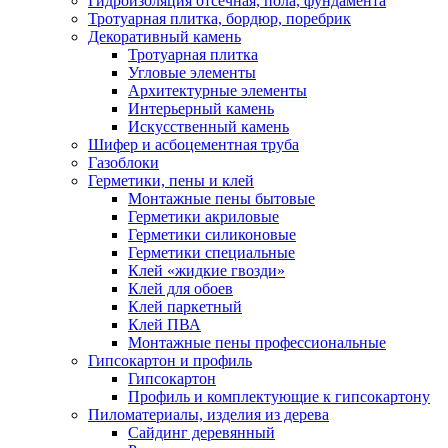
Гидроизоляция отсечная, пола, фундамента
Тротуарная плитка, бордюр, поребрик
Декоративный камень
Тротуарная плитка
Угловые элементы
Архитектурные элементы
Интерьерный камень
Искусственный камень
Шифер и асбоцементная труба
Газоблоки
Герметики, пены и клей
Монтажные пены бытовые
Герметики акриловые
Герметики силиконовые
Герметики специальные
Клей «жидкие гвозди»
Клей для обоев
Клей паркетный
Клей ПВА
Монтажные пены профессиональные
Гипсокартон и профиль
Гипсокартон
Профиль и комплектующие к гипсокартону
Пиломатериалы, изделия из дерева
Сайдинг деревянный