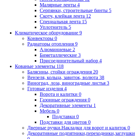
Малярные ленты
4
Серпянки, строительные бинты
5
Скотч, клейкая лента
12
Специальная лента
15
Уплотнитель
5
Климатическое оборудование
9
Конвекторы
0
Радиаторы отопления
9
Алюминиевые
2
Биметаллические
3
Присоединительный набор
4
Кованые элементы
118
Балясины, стойки ограждения
20
Вензеля, кольца, завиток, волюта
38
Виноград, лоза, виноградные листья
3
Готовые изделия
4
Ворота и калитки
0
Газонные ограждения
0
Декоративные элементы
1
Мебель
0
Подставки
0
Подставки для цветов
0
Дверные ручки.Накладки для ворот и калиток
0
Декоративные подпятники,переходники,заглушки
0