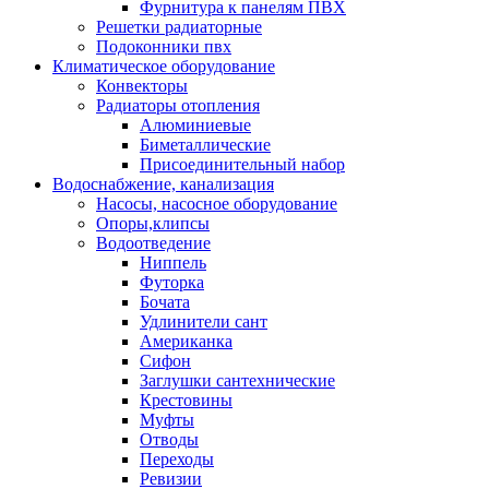
Фурнитура к панелям ПВХ
Решетки радиаторные
Подоконники пвх
Климатическое оборудование
Конвекторы
Радиаторы отопления
Алюминиевые
Биметаллические
Присоединительный набор
Водоснабжение, канализация
Насосы, насосное оборудование
Опоры,клипсы
Водоотведение
Ниппель
Футорка
Бочата
Удлинители сант
Американка
Сифон
Заглушки сантехнические
Крестовины
Муфты
Отводы
Переходы
Ревизии