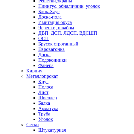
Решетки,экраны
Плинтус, обналичник, уголок
Блок-Хаус
Доска-пола
Имитация бруса
Черенки, швабры
ДВП, ДСП, ЛДСП, ВДСШП
ОСП
Брусок строганный
Евровагонка
Доска
Подоконники
Фанера
Кирпич
Металлопрокат
Круг
Полоса
Лист
Швеллер
Балка
Арматура
Труба
Уголок
Сетки
Штукатурная