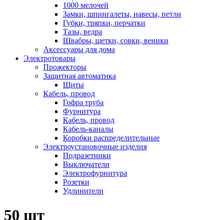
1000 мелочей
Замки, шпингалеты, навесы, петли
Губки, тряпки, перчатки
Тазы, ведра
Швабры, щетки, совки, веники
Аксессуары для дома
Электротовары
Прожекторы
Защитная автоматика
Щиты
Кабель, провод
Гофра труба
Фурнитура
Кабель, провод
Кабель-каналы
Коробки распределительные
Электроустановочные изделия
Подразетники
Выключатели
Электрофурнитура
Розетки
Удлинители
50 шт