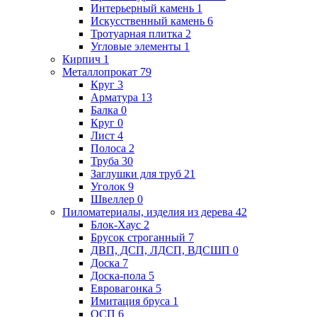
Интерьерный камень
1
Искусственный камень
6
Тротуарная плитка
2
Угловые элементы
1
Кирпич
1
Металлопрокат
79
Круг
3
Арматура
13
Балка
0
Круг
0
Лист
4
Полоса
2
Труба
30
Заглушки для труб
21
Уголок
9
Швеллер
0
Пиломатериалы, изделия из дерева
42
Блок-Хаус
2
Брусок строганный
7
ДВП, ДСП, ЛДСП, ВДСШП
0
Доска
7
Доска-пола
5
Евровагонка
5
Имитация бруса
1
ОСП
6