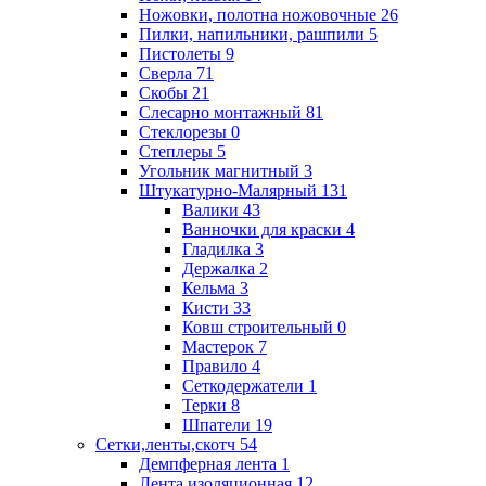
Ножовки, полотна ножовочные
26
Пилки, напильники, рашпили
5
Пистолеты
9
Сверла
71
Скобы
21
Слесарно монтажный
81
Стеклорезы
0
Степлеры
5
Угольник магнитный
3
Штукатурно-Малярный
131
Валики
43
Ванночки для краски
4
Гладилка
3
Держалка
2
Кельма
3
Кисти
33
Ковш строительный
0
Мастерок
7
Правило
4
Сеткодержатели
1
Терки
8
Шпатели
19
Сетки,ленты,скотч
54
Демпферная лента
1
Лента изоляционная
12