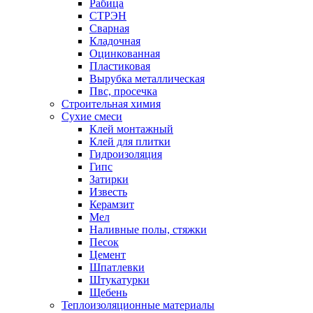
Рабица
СТРЭН
Сварная
Кладочная
Оцинкованная
Пластиковая
Вырубка металлическая
Пвс, просечка
Строительная химия
Сухие смеси
Клей монтажный
Клей для плитки
Гидроизоляция
Гипс
Затирки
Известь
Керамзит
Мел
Наливные полы, стяжки
Песок
Цемент
Шпатлевки
Штукатурки
Щебень
Теплоизоляционные материалы