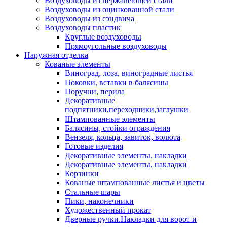
Воздуховоды из нержавеющей стали
Воздуховоды из оцинкованной стали
Воздуховоды из сэндвича
Воздуховоды пластик
Круглые воздуховоды
Прямоугольные воздуховоды
Наружная отделка
Кованые элементы
Виноград, лоза, виноградные листья
Поковки, вставки в балясины
Поручни, перила
Декоративные
подпятники,переходники,заглушки
Штампованные элементы
Балясины, стойки ограждения
Вензеля, кольца, завиток, волюта
Готовые изделия
Декоративные элементы, накладки
Декоративные элементы, накладки
Корзинки
Кованые штампованные листья и цветы
Стальные шары
Пики, наконечники
Художественный прокат
Дверные ручки.Накладки для ворот и