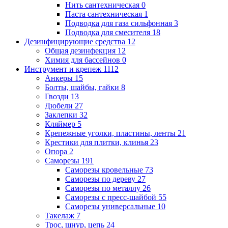
Нить сантехническая
0
Паста сантехническая
1
Подводка для газа сильфонная
3
Подводка для смесителя
18
Дезинфицирующие средства
12
Общая дезинфекция
12
Химия для бассейнов
0
Инструмент и крепеж
1112
Анкеры
15
Болты, шайбы, гайки
8
Гвозди
13
Дюбели
27
Заклепки
32
Кляймер
5
Крепежные уголки, пластины, ленты
21
Крестики для плитки, клинья
23
Опора
2
Саморезы
191
Саморезы кровельные
73
Саморезы по дереву
27
Саморезы по металлу
26
Саморезы с пресс-шайбой
55
Саморезы универсальные
10
Такелаж
7
Трос, шнур, цепь
24