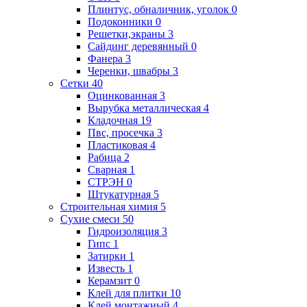
Плинтус, обналичник, уголок
0
Подоконники
0
Решетки,экраны
3
Сайдинг деревянный
0
Фанера
3
Черенки, швабры
3
Сетки
40
Оцинкованная
3
Вырубка металлическая
4
Кладочная
19
Пвс, просечка
3
Пластиковая
4
Рабица
2
Сварная
1
СТРЭН
0
Штукатурная
5
Строительная химия
5
Сухие смеси
50
Гидроизоляция
3
Гипс
1
Затирки
1
Известь
1
Керамзит
0
Клей для плитки
10
Клей монтажный
4