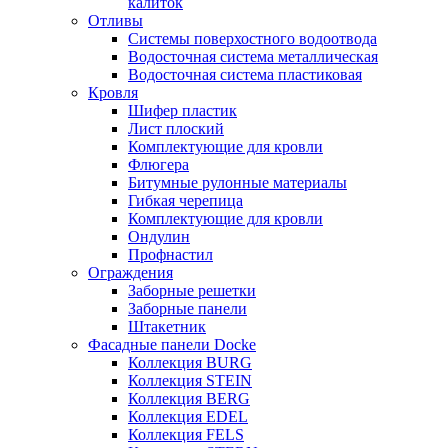
калиток
Отливы
Системы поверхостного водоотвода
Водосточная система металлическая
Водосточная система пластиковая
Кровля
Шифер пластик
Лист плоский
Комплектующие для кровли
Флюгера
Битумные рулонные материалы
Гибкая черепица
Комплектующие для кровли
Ондулин
Профнастил
Ограждения
Заборные решетки
Заборные панели
Штакетник
Фасадные панели Docke
Коллекция BURG
Коллекция STEIN
Коллекция BERG
Коллекция EDEL
Коллекция FELS