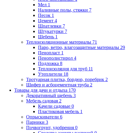
Мел
1
Наливные полы, стяжки
7
Песок
1
Цемент
4
Шпатлевки
7
Штукатурки
7
Щебень
1
Теплоизоляционные материалы
71
Паро, ветро, влагозащитные материалы
29
Пенопласт
1
Пенополистирол
4
Подложка
8
Теплоизоляция для труб
11
Утеплители
18
Тротуарная плитка, бордюр, поребрик
2
Шифер и асбоцементная труба
2
Товары для дачи и отдыха
170
Декоративный щебень
3
Мебель садовая
2
Качели садовые
0
Пластиковая мебель
1
Опрыскиватели
6
Парники
3
Почвогрунт, удобрения
0
Средства защиты растений
0