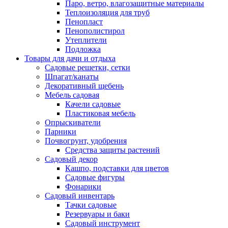
Паро, ветро, влагозащитные материалы
Теплоизоляция для труб
Пенопласт
Пенополистирол
Утеплители
Подложка
Товары для дачи и отдыха
Садовые решетки, сетки
Шпагат/канаты
Декоративный щебень
Мебель садовая
Качели садовые
Пластиковая мебель
Опрыскиватели
Парники
Почвогрунт, удобрения
Средства защиты растений
Садовый декор
Кашпо, подставки для цветов
Садовые фигуры
Фонарики
Садовый инвентарь
Тачки садовые
Резервуары и баки
Садовый инструмент