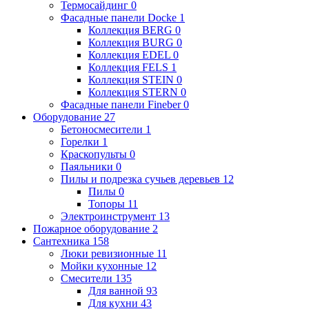
Термосайдинг
0
Фасадные панели Docke
1
Коллекция BERG
0
Коллекция BURG
0
Коллекция EDEL
0
Коллекция FELS
1
Коллекция STEIN
0
Коллекция STERN
0
Фасадные панели Fineber
0
Оборудование
27
Бетоносмесители
1
Горелки
1
Краскопульты
0
Паяльники
0
Пилы и подрезка сучьев деревьев
12
Пилы
0
Топоры
11
Электроинструмент
13
Пожарное оборудование
2
Сантехника
158
Люки ревизионные
11
Мойки кухонные
12
Смесители
135
Для ванной
93
Для кухни
43