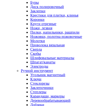
Буры
Диск полировочный
Заклепки
Крестики для плитки, клинья
Коронки
Круги отрезные
Ножи, лезвия
Пилки, напильники, рашпили
Ножовки, полотна ножовочные
Молотки
Проволока вязальная
Сверла
Скобы
Шлифовальные материалы
Шпагат/канаты
Электроды
Ручной инструмент
Угольник магнитный
Ключи
Стеклорезы
Заклепочники
Степлеры
Карандаши, маркеры
Деревообрабатывающий
Лобзики