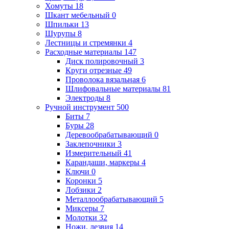
Хомуты
18
Шкант мебельный
0
Шпильки
13
Шурупы
8
Лестницы и стремянки
4
Расходные материалы
147
Диск полировочный
3
Круги отрезные
49
Проволока вязальная
6
Шлифовальные материалы
81
Электроды
8
Ручной инструмент
500
Биты
7
Буры
28
Деревообрабатывающий
0
Заклепочники
3
Измерительный
41
Карандаши, маркеры
4
Ключи
0
Коронки
5
Лобзики
2
Металлообрабатывающий
5
Миксеры
7
Молотки
32
Ножи, лезвия
14