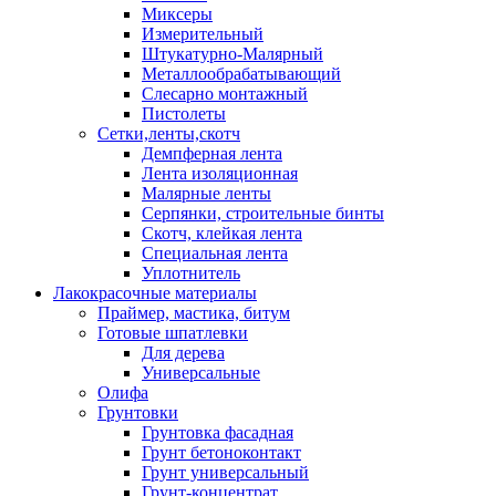
Миксеры
Измерительный
Штукатурно-Малярный
Металлообрабатывающий
Слесарно монтажный
Пистолеты
Сетки,ленты,скотч
Демпферная лента
Лента изоляционная
Малярные ленты
Серпянки, строительные бинты
Скотч, клейкая лента
Специальная лента
Уплотнитель
Лакокрасочные материалы
Праймер, мастика, битум
Готовые шпатлевки
Для дерева
Универсальные
Олифа
Грунтовки
Грунтовка фасадная
Грунт бетоноконтакт
Грунт универсальный
Грунт-концентрат