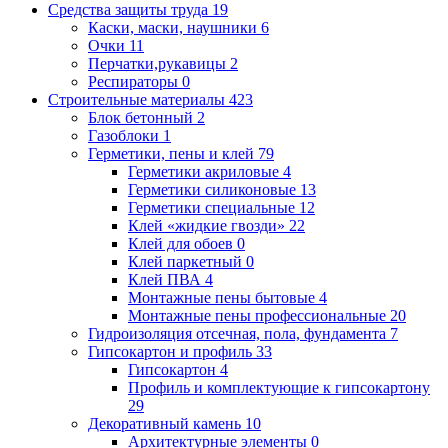
Средства защиты труда
19
Каски, маски, наушники
6
Очки
11
Перчатки,рукавицы
2
Респираторы
0
Строительные материалы
423
Блок бетонный
2
Газоблоки
1
Герметики, пены и клей
79
Герметики акриловые
4
Герметики силиконовые
13
Герметики специальные
12
Клей «жидкие гвозди»
22
Клей для обоев
0
Клей паркетный
0
Клей ПВА
4
Монтажные пены бытовые
4
Монтажные пены профессиональные
20
Гидроизоляция отсечная, пола, фундамента
7
Гипсокартон и профиль
33
Гипсокартон
4
Профиль и комплектующие к гипсокартону
29
Декоративный камень
10
Архитектурные элементы
0