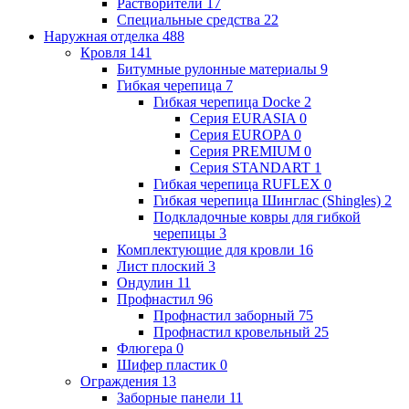
Растворители
17
Специальные средства
22
Наружная отделка
488
Кровля
141
Битумные рулонные материалы
9
Гибкая черепица
7
Гибкая черепица Docke
2
Серия EURASIA
0
Серия EUROPA
0
Серия PREMIUM
0
Серия STANDART
1
Гибкая черепица RUFLEX
0
Гибкая черепица Шинглас (Shingles)
2
Подкладочные ковры для гибкой
черепицы
3
Комплектующие для кровли
16
Лист плоский
3
Ондулин
11
Профнастил
96
Профнастил заборный
75
Профнастил кровельный
25
Флюгера
0
Шифер пластик
0
Ограждения
13
Заборные панели
11