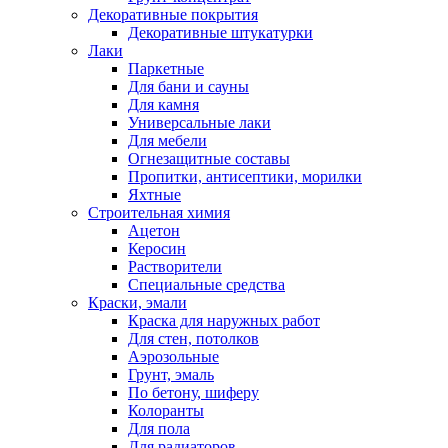
Декоративные покрытия
Декоративные штукатурки
Лаки
Паркетные
Для бани и сауны
Для камня
Универсальные лаки
Для мебели
Огнезащитные составы
Пропитки, антисептики, морилки
Яхтные
Строительная химия
Ацетон
Керосин
Растворители
Специальные средства
Краски, эмали
Краска для наружных работ
Для стен, потолков
Аэрозольные
Грунт, эмаль
По бетону, шиферу
Колоранты
Для пола
Для радиаторов