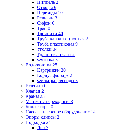
Ниппель
2
Отводы
6
Переходы
10
Ревизии
3
Сифон
6
Трап
0
Тройники
40
Труба канализационная
2
Труба пластиковая
9
Уголки
34
Удлинители сант
2
Футорка
3
Водоочистка
25
Картриджи
20
Корпус фильтра
2
Фильтры для воды
3
Вентили
0
Клапан
2
Краны
23
Манжеты переходные
3
Коллекторы
0
Насосы, насосное оборудование
14
Опоры,клипсы
2
Подводка
24
Лен
3