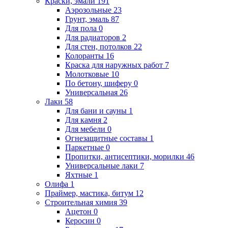
Краски, эмали
191
Аэрозольные
23
Грунт, эмаль
87
Для пола
0
Для радиаторов
2
Для стен, потолков
22
Колоранты
16
Краска для наружных работ
7
Молотковые
10
По бетону, шиферу
0
Универсальная
26
Лаки
58
Для бани и сауны
1
Для камня
2
Для мебели
0
Огнезащитные составы
1
Паркетные
0
Пропитки, антисептики, морилки
46
Универсальные лаки
7
Яхтные
1
Олифа
1
Праймер, мастика, битум
12
Строительная химия
39
Ацетон
0
Керосин
0