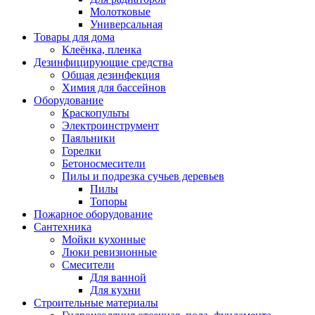
Молотковые
Универсальная
Товары для дома
Клеёнка, пленка
Дезинфицирующие средства
Общая дезинфекция
Химия для бассейнов
Оборудование
Краскопульты
Электроинструмент
Паяльники
Горелки
Бетоносмесители
Пилы и подрезка сучьев деревьев
Пилы
Топоры
Пожарное оборудование
Сантехника
Мойки кухонные
Люки ревизионные
Смесители
Для ванной
Для кухни
Строительные материалы