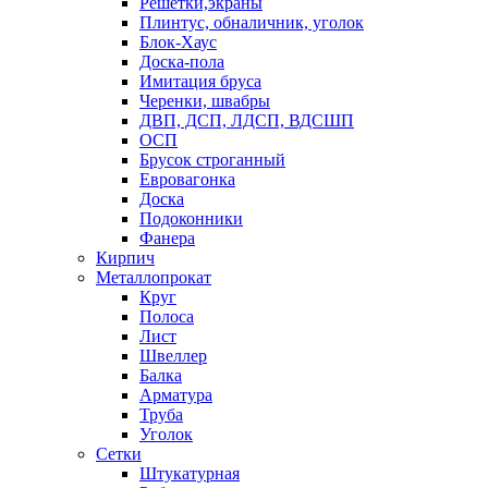
Решетки,экраны
Плинтус, обналичник, уголок
Блок-Хаус
Доска-пола
Имитация бруса
Черенки, швабры
ДВП, ДСП, ЛДСП, ВДСШП
ОСП
Брусок строганный
Евровагонка
Доска
Подоконники
Фанера
Кирпич
Металлопрокат
Круг
Полоса
Лист
Швеллер
Балка
Арматура
Труба
Уголок
Сетки
Штукатурная