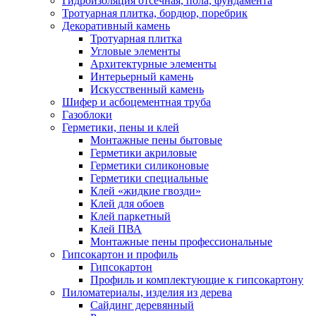
Гидроизоляция отсечная, пола, фундамента
Тротуарная плитка, бордюр, поребрик
Декоративный камень
Тротуарная плитка
Угловые элементы
Архитектурные элементы
Интерьерный камень
Искусственный камень
Шифер и асбоцементная труба
Газоблоки
Герметики, пены и клей
Монтажные пены бытовые
Герметики акриловые
Герметики силиконовые
Герметики специальные
Клей «жидкие гвозди»
Клей для обоев
Клей паркетный
Клей ПВА
Монтажные пены профессиональные
Гипсокартон и профиль
Гипсокартон
Профиль и комплектующие к гипсокартону
Пиломатериалы, изделия из дерева
Сайдинг деревянный