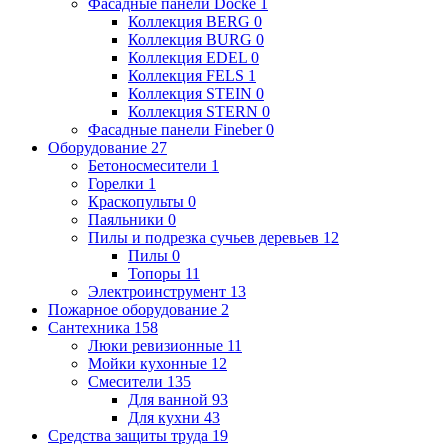
Фасадные панели Docke
1
Коллекция BERG
0
Коллекция BURG
0
Коллекция EDEL
0
Коллекция FELS
1
Коллекция STEIN
0
Коллекция STERN
0
Фасадные панели Fineber
0
Оборудование
27
Бетоносмесители
1
Горелки
1
Краскопульты
0
Паяльники
0
Пилы и подрезка сучьев деревьев
12
Пилы
0
Топоры
11
Электроинструмент
13
Пожарное оборудование
2
Сантехника
158
Люки ревизионные
11
Мойки кухонные
12
Смесители
135
Для ванной
93
Для кухни
43
Средства защиты труда
19