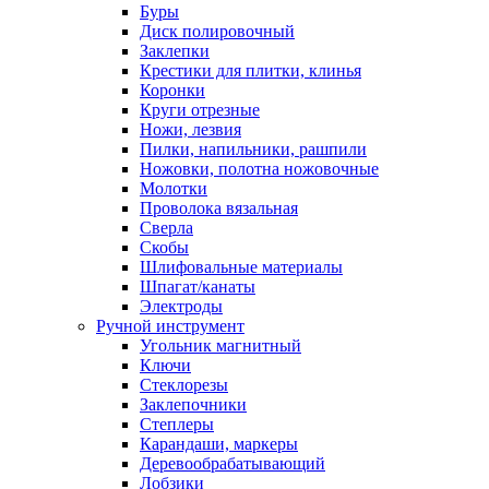
Буры
Диск полировочный
Заклепки
Крестики для плитки, клинья
Коронки
Круги отрезные
Ножи, лезвия
Пилки, напильники, рашпили
Ножовки, полотна ножовочные
Молотки
Проволока вязальная
Сверла
Скобы
Шлифовальные материалы
Шпагат/канаты
Электроды
Ручной инструмент
Угольник магнитный
Ключи
Стеклорезы
Заклепочники
Степлеры
Карандаши, маркеры
Деревообрабатывающий
Лобзики