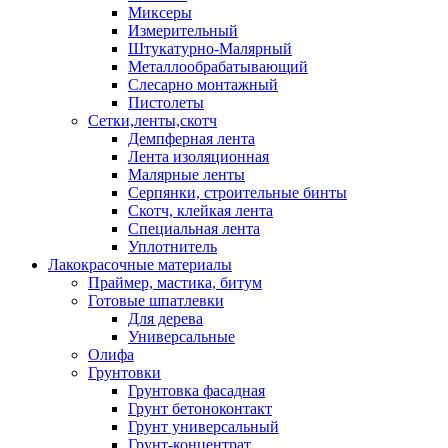
Миксеры
Измерительный
Штукатурно-Малярный
Металлообрабатывающий
Слесарно монтажный
Пистолеты
Сетки,ленты,скотч
Демпферная лента
Лента изоляционная
Малярные ленты
Серпянки, строительные бинты
Скотч, клейкая лента
Специальная лента
Уплотнитель
Лакокрасочные материалы
Праймер, мастика, битум
Готовые шпатлевки
Для дерева
Универсальные
Олифа
Грунтовки
Грунтовка фасадная
Грунт бетоноконтакт
Грунт универсальный
Грунт-концентрат