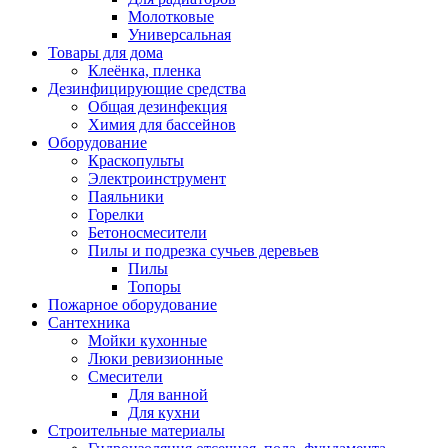
Молотковые
Универсальная
Товары для дома
Клеёнка, пленка
Дезинфицирующие средства
Общая дезинфекция
Химия для бассейнов
Оборудование
Краскопульты
Электроинструмент
Паяльники
Горелки
Бетоносмесители
Пилы и подрезка сучьев деревьев
Пилы
Топоры
Пожарное оборудование
Сантехника
Мойки кухонные
Люки ревизионные
Смесители
Для ванной
Для кухни
Строительные материалы