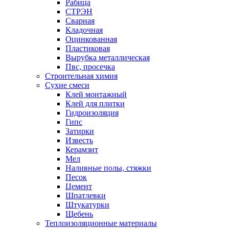
Рабица
СТРЭН
Сварная
Кладочная
Оцинкованная
Пластиковая
Вырубка металлическая
Пвс, просечка
Строительная химия
Сухие смеси
Клей монтажный
Клей для плитки
Гидроизоляция
Гипс
Затирки
Известь
Керамзит
Мел
Наливные полы, стяжки
Песок
Цемент
Шпатлевки
Штукатурки
Щебень
Теплоизоляционные материалы