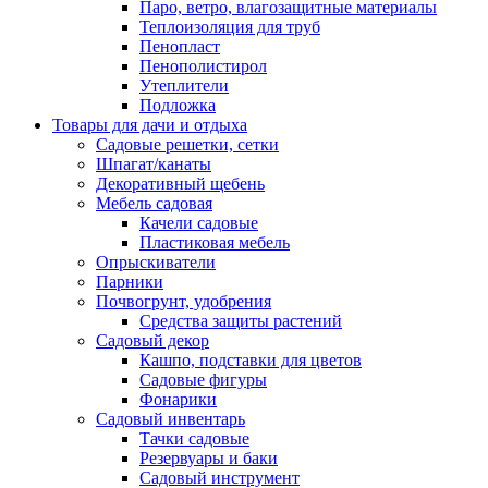
Паро, ветро, влагозащитные материалы
Теплоизоляция для труб
Пенопласт
Пенополистирол
Утеплители
Подложка
Товары для дачи и отдыха
Садовые решетки, сетки
Шпагат/канаты
Декоративный щебень
Мебель садовая
Качели садовые
Пластиковая мебель
Опрыскиватели
Парники
Почвогрунт, удобрения
Средства защиты растений
Садовый декор
Кашпо, подставки для цветов
Садовые фигуры
Фонарики
Садовый инвентарь
Тачки садовые
Резервуары и баки
Садовый инструмент