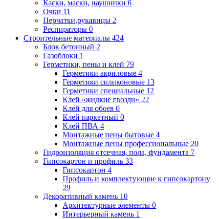
Каски, маски, наушники
6
Очки
11
Перчатки,рукавицы
2
Респираторы
0
Строительные материалы
424
Блок бетонный
2
Газоблоки
1
Герметики, пены и клей
79
Герметики акриловые
4
Герметики силиконовые
13
Герметики специальные
12
Клей «жидкие гвозди»
22
Клей для обоев
0
Клей паркетный
0
Клей ПВА
4
Монтажные пены бытовые
4
Монтажные пены профессиональные
20
Гидроизоляция отсечная, пола, фундамента
7
Гипсокартон и профиль
33
Гипсокартон
4
Профиль и комплектующие к гипсокартону
29
Декоративный камень
10
Архитектурные элементы
0
Интерьерный камень
1