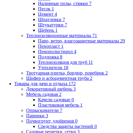
Наливные полы, стяжки
7
Песок
1
Цемент
4
Шпатлевки
7
Штукатурки
7
Щебень
1
Теплоизоляционные материалы
71
Паро, ветро, влагозащитные материалы
29
Пенопласт
1
Пенополистирол
4
Подложка
8
Теплоизоляция для труб
11
Утеплители
18
Тротуарная плитка, бордюр, поребрик
2
Шифер и асбоцементная труба
2
Товары для дачи и отдыха
172
Декоративный щебень
3
Мебель садовая
2
Качели садовые
0
Пластиковая мебель
1
Опрыскиватели
7
Парники
3
Почвогрунт, удобрения
0
Средства защиты растений
0
Садовые решетки, сетки
3