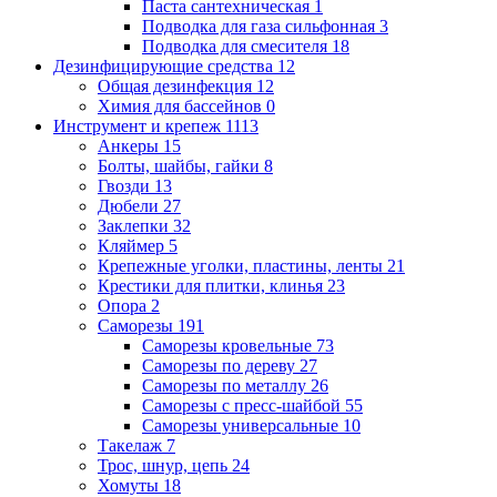
Паста сантехническая
1
Подводка для газа сильфонная
3
Подводка для смесителя
18
Дезинфицирующие средства
12
Общая дезинфекция
12
Химия для бассейнов
0
Инструмент и крепеж
1113
Анкеры
15
Болты, шайбы, гайки
8
Гвозди
13
Дюбели
27
Заклепки
32
Кляймер
5
Крепежные уголки, пластины, ленты
21
Крестики для плитки, клинья
23
Опора
2
Саморезы
191
Саморезы кровельные
73
Саморезы по дереву
27
Саморезы по металлу
26
Саморезы с пресс-шайбой
55
Саморезы универсальные
10
Такелаж
7
Трос, шнур, цепь
24
Хомуты
18