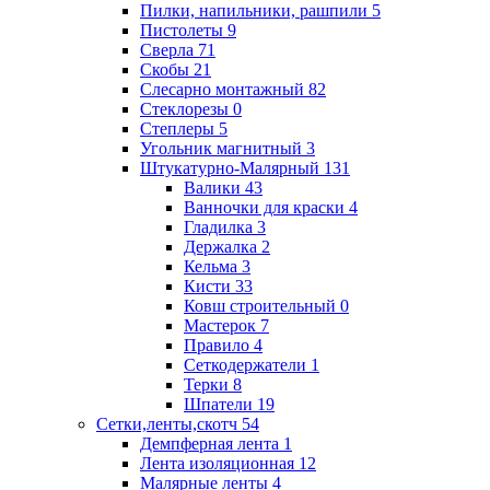
Пилки, напильники, рашпили
5
Пистолеты
9
Сверла
71
Скобы
21
Слесарно монтажный
82
Стеклорезы
0
Степлеры
5
Угольник магнитный
3
Штукатурно-Малярный
131
Валики
43
Ванночки для краски
4
Гладилка
3
Держалка
2
Кельма
3
Кисти
33
Ковш строительный
0
Мастерок
7
Правило
4
Сеткодержатели
1
Терки
8
Шпатели
19
Сетки,ленты,скотч
54
Демпферная лента
1
Лента изоляционная
12
Малярные ленты
4