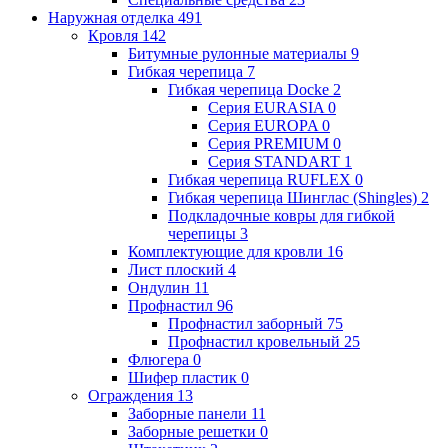
Наружная отделка
491
Кровля
142
Битумные рулонные материалы
9
Гибкая черепица
7
Гибкая черепица Docke
2
Серия EURASIA
0
Серия EUROPA
0
Серия PREMIUM
0
Серия STANDART
1
Гибкая черепица RUFLEX
0
Гибкая черепица Шинглас (Shingles)
2
Подкладочные ковры для гибкой
черепицы
3
Комплектующие для кровли
16
Лист плоский
4
Ондулин
11
Профнастил
96
Профнастил заборный
75
Профнастил кровельный
25
Флюгера
0
Шифер пластик
0
Ограждения
13
Заборные панели
11
Заборные решетки
0