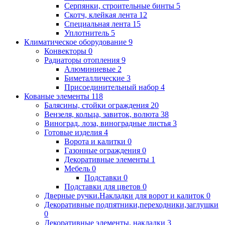
Серпянки, строительные бинты
5
Скотч, клейкая лента
12
Специальная лента
15
Уплотнитель
5
Климатическое оборудование
9
Конвекторы
0
Радиаторы отопления
9
Алюминиевые
2
Биметаллические
3
Присоединительный набор
4
Кованые элементы
118
Балясины, стойки ограждения
20
Вензеля, кольца, завиток, волюта
38
Виноград, лоза, виноградные листья
3
Готовые изделия
4
Ворота и калитки
0
Газонные ограждения
0
Декоративные элементы
1
Мебель
0
Подставки
0
Подставки для цветов
0
Дверные ручки.Накладки для ворот и калиток
0
Декоративные подпятники,переходники,заглушки
0
Декоративные элементы, накладки
3