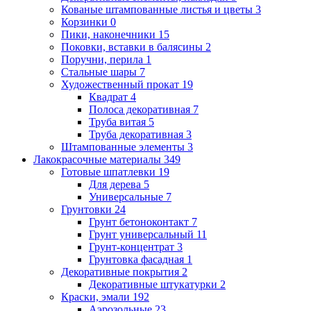
Кованые штампованные листья и цветы
3
Корзинки
0
Пики, наконечники
15
Поковки, вставки в балясины
2
Поручни, перила
1
Стальные шары
7
Художественный прокат
19
Квадрат
4
Полоса декоративная
7
Труба витая
5
Труба декоративная
3
Штампованные элементы
3
Лакокрасочные материалы
349
Готовые шпатлевки
19
Для дерева
5
Универсальные
7
Грунтовки
24
Грунт бетоноконтакт
7
Грунт универсальный
11
Грунт-концентрат
3
Грунтовка фасадная
1
Декоративные покрытия
2
Декоративные штукатурки
2
Краски, эмали
192
Аэрозольные
23