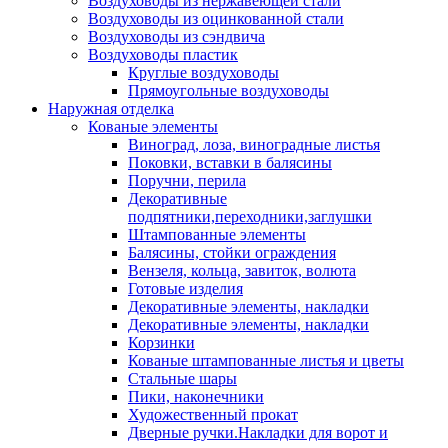
Воздуховоды из нержавеющей стали
Воздуховоды из оцинкованной стали
Воздуховоды из сэндвича
Воздуховоды пластик
Круглые воздуховоды
Прямоугольные воздуховоды
Наружная отделка
Кованые элементы
Виноград, лоза, виноградные листья
Поковки, вставки в балясины
Поручни, перила
Декоративные
подпятники,переходники,заглушки
Штампованные элементы
Балясины, стойки ограждения
Вензеля, кольца, завиток, волюта
Готовые изделия
Декоративные элементы, накладки
Декоративные элементы, накладки
Корзинки
Кованые штампованные листья и цветы
Стальные шары
Пики, наконечники
Художественный прокат
Дверные ручки.Накладки для ворот и