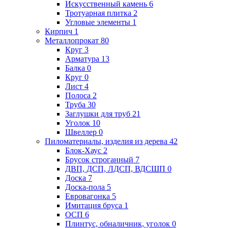
Искусственный камень
6
Тротуарная плитка
2
Угловые элементы
1
Кирпич
1
Металлопрокат
80
Круг
3
Арматура
13
Балка
0
Круг
0
Лист
4
Полоса
2
Труба
30
Заглушки для труб
21
Уголок
10
Швеллер
0
Пиломатериалы, изделия из дерева
42
Блок-Хаус
2
Брусок строганный
7
ДВП, ДСП, ЛДСП, ВДСШП
0
Доска
7
Доска-пола
5
Евровагонка
5
Имитация бруса
1
ОСП
6
Плинтус, обналичник, уголок
0