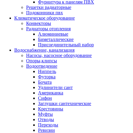
Фурнитура к панелям ПВХ
Решетки радиаторные
Подоконники пвх
Климатическое оборудование
Конвекторы
Радиаторы отопления
Алюминиевые
Биметаллические
Присоединительный набор
Водоснабжение, канализация
Насосы, насосное оборудование
Опоры,клипсы
Водоотведение
Ниппель
Футорка
Бочата
Удлинители сант
Американка
Сифон
Заглушки сантехнические
Крестовины
Муфты
Отводы
Переходы
Ревизии