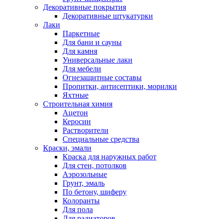
Декоративные покрытия
Декоративные штукатурки
Лаки
Паркетные
Для бани и сауны
Для камня
Универсальные лаки
Для мебели
Огнезащитные составы
Пропитки, антисептики, морилки
Яхтные
Строительная химия
Ацетон
Керосин
Растворители
Специальные средства
Краски, эмали
Краска для наружных работ
Для стен, потолков
Аэрозольные
Грунт, эмаль
По бетону, шиферу
Колоранты
Для пола
Для радиаторов