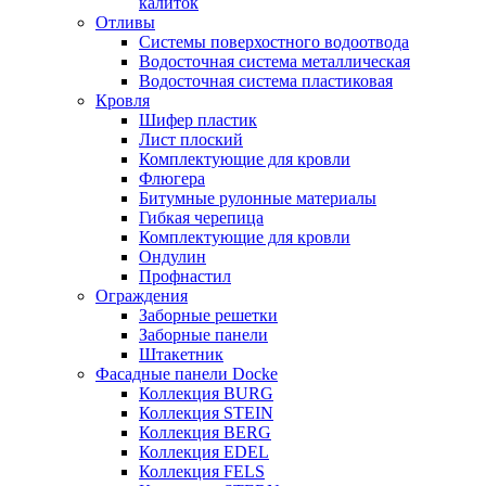
калиток
Отливы
Системы поверхостного водоотвода
Водосточная система металлическая
Водосточная система пластиковая
Кровля
Шифер пластик
Лист плоский
Комплектующие для кровли
Флюгера
Битумные рулонные материалы
Гибкая черепица
Комплектующие для кровли
Ондулин
Профнастил
Ограждения
Заборные решетки
Заборные панели
Штакетник
Фасадные панели Docke
Коллекция BURG
Коллекция STEIN
Коллекция BERG
Коллекция EDEL
Коллекция FELS