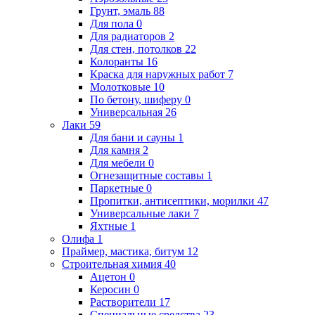
Грунт, эмаль
88
Для пола
0
Для радиаторов
2
Для стен, потолков
22
Колоранты
16
Краска для наружных работ
7
Молотковые
10
По бетону, шиферу
0
Универсальная
26
Лаки
59
Для бани и сауны
1
Для камня
2
Для мебели
0
Огнезащитные составы
1
Паркетные
0
Пропитки, антисептики, морилки
47
Универсальные лаки
7
Яхтные
1
Олифа
1
Праймер, мастика, битум
12
Строительная химия
40
Ацетон
0
Керосин
0
Растворители
17
Специальные средства
23