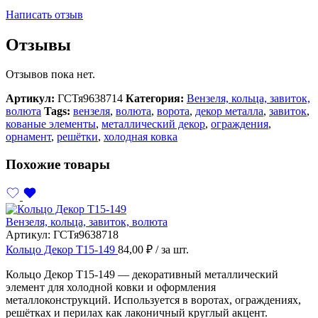
Написать отзыв
Отзывы
Отзывов пока нет.
Артикул:
ГСТя9638714
Категория:
Вензеля, кольца, завиток,
волюта
Tags:
вензеля
,
волюта
,
ворота
,
декор металла
,
завиток
,
кованые элементы
,
металлический декор
,
ограждения
,
орнамент
,
решётки
,
холодная ковка
Похожие товары
Вензеля, кольца, завиток, волюта
Артикул:
ГСТя9638718
Кольцо Декор Т15-149
84,00
₽
/ за шт.
Кольцо Декор Т15-149 — декоративный металлический
элемент для холодной ковки и оформления
металлоконструкций. Используется в воротах, ограждениях,
решётках и перилах как лаконичный круглый акцент.