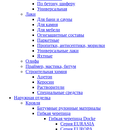
По бетону, шиферу
Универсальная
Лаки
Для бани и сауны
Для камня
Для мебели
Огнезащитные составы
Паркетные
Пропитки, антисептики, морилки
Универсальные лаки
Яхтные
Олифа
Праймер, мастика, битум
Строительная химия
Ацетон
Керосин
Растворители
Специальные средства
Наружная отделка
Кровля
Битумные рулонные материалы
Гибкая черепица
Гибкая черепица Docke
Серия EURASIA
Серия EUROPA