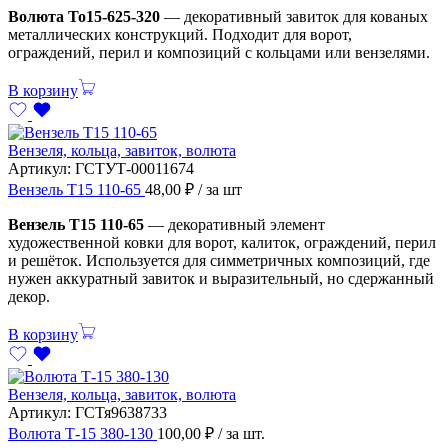
Волюта То15-625-320
— декоративный завиток для кованых
металлических конструкций. Подходит для ворот,
ограждений, перил и композиций с кольцами или вензелями.
В корзину
Вензеля, кольца, завиток, волюта
Артикул:
ГСТУТ-00011674
Вензель Т15 110-65
48,00
₽
/ за шт
Вензель Т15 110-65
— декоративный элемент
художественной ковки для ворот, калиток, ограждений, перил
и решёток. Используется для симметричных композиций, где
нужен аккуратный завиток и выразительный, но сдержанный
декор.
В корзину
Вензеля, кольца, завиток, волюта
Артикул:
ГСТя9638733
Волюта Т-15 380-130
100,00
₽
/ за шт.