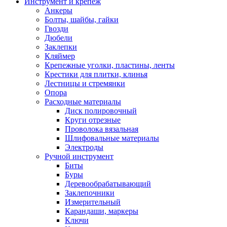
Инструмент и крепеж
Анкеры
Болты, шайбы, гайки
Гвозди
Дюбели
Заклепки
Кляймер
Крепежные уголки, пластины, ленты
Крестики для плитки, клинья
Лестницы и стремянки
Опора
Расходные материалы
Диск полировочный
Круги отрезные
Проволока вязальная
Шлифовальные материалы
Электроды
Ручной инструмент
Биты
Буры
Деревообрабатывающий
Заклепочники
Измерительный
Карандаши, маркеры
Ключи