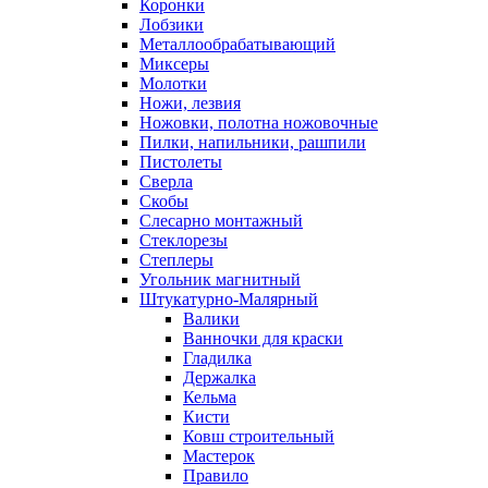
Коронки
Лобзики
Металлообрабатывающий
Миксеры
Молотки
Ножи, лезвия
Ножовки, полотна ножовочные
Пилки, напильники, рашпили
Пистолеты
Сверла
Скобы
Слесарно монтажный
Стеклорезы
Степлеры
Угольник магнитный
Штукатурно-Малярный
Валики
Ванночки для краски
Гладилка
Держалка
Кельма
Кисти
Ковш строительный
Мастерок
Правило