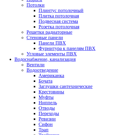
Потолки
Плинтус потолочный
Плитка потолочная
Подвесная система
Розетка потолочная
Решетки радиаторные
Стеновые панели
Панели ПВХ
Фурнитура к панелям ПВХ
Угловые элементы ПВХ
Водоснабжение, канализация
Вентили
Водоотведение
Американка
Бочата
Заглушки сантехнические
Крестовины
Муфты
Ниппель
Отводы
Переходы
Ревизии
Сифон
Трап