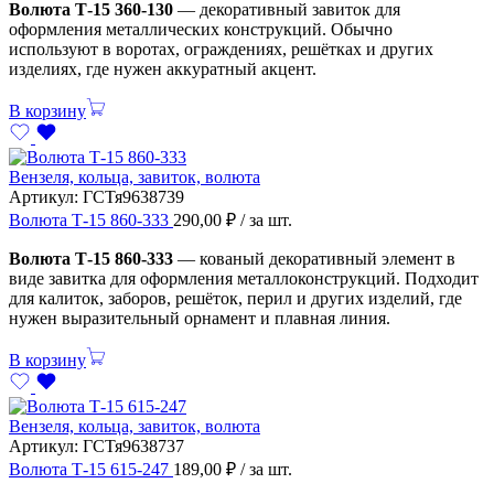
Волюта Т-15 360-130
— декоративный завиток для
оформления металлических конструкций. Обычно
используют в воротах, ограждениях, решётках и других
изделиях, где нужен аккуратный акцент.
В корзину
Вензеля, кольца, завиток, волюта
Артикул:
ГСТя9638739
Волюта Т-15 860-333
290,00
₽
/ за шт.
Волюта Т-15 860-333
— кованый декоративный элемент в
виде завитка для оформления металлоконструкций. Подходит
для калиток, заборов, решёток, перил и других изделий, где
нужен выразительный орнамент и плавная линия.
В корзину
Вензеля, кольца, завиток, волюта
Артикул:
ГСТя9638737
Волюта Т-15 615-247
189,00
₽
/ за шт.