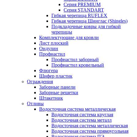
Серия PREMIUM
Серия STANDART
Гибкая черепица RUFLEX
Гибкая черепица Шинглас (Shingles)
Подкладочные ковры для гибкой
черепицы
Комплектующие для кровли
Лист плоский
Ондулин
Профнастил
Профнастил заборный
Профнастил кровельный
Флюгера
Шифер пластик
Ограждения
Заборные панели
Заборные решетки
Штакетник
Отливы
Водосточная система металлическая
Водосточная система круглая
Водосточная система металл
Водосточная система металлическая
Водосточная система прямоугольная
Водосточная система ПЭ