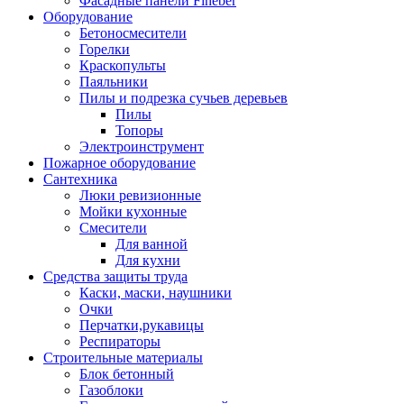
Фасадные панели Fineber
Оборудование
Бетоносмесители
Горелки
Краскопульты
Паяльники
Пилы и подрезка сучьев деревьев
Пилы
Топоры
Электроинструмент
Пожарное оборудование
Сантехника
Люки ревизионные
Мойки кухонные
Смесители
Для ванной
Для кухни
Средства защиты труда
Каски, маски, наушники
Очки
Перчатки,рукавицы
Респираторы
Строительные материалы
Блок бетонный
Газоблоки