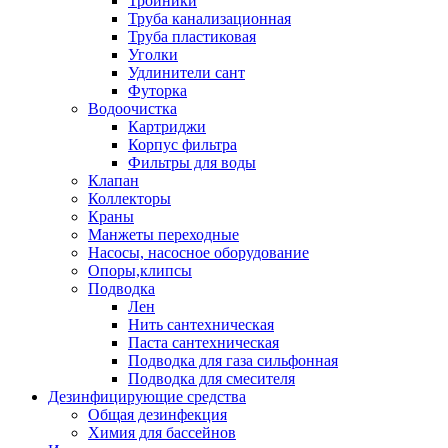
Тройники
Труба канализационная
Труба пластиковая
Уголки
Удлинители сант
Футорка
Водоочистка
Картриджи
Корпус фильтра
Фильтры для воды
Клапан
Коллекторы
Краны
Манжеты переходные
Насосы, насосное оборудование
Опоры,клипсы
Подводка
Лен
Нить сантехническая
Паста сантехническая
Подводка для газа сильфонная
Подводка для смесителя
Дезинфицирующие средства
Общая дезинфекция
Химия для бассейнов