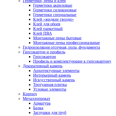
Герметики, пены и клей
Герметики акриловые
Герметики силиконовые
Герметики специальные
Клей «жидкие гвозди»
Клей для обоев
Клей паркетный
Клей ПВА
Монтажные пены бытовые
Монтажные пены профессиональные
Гидроизоляция отсечная, пола, фундамента
Гипсокартон и профиль
Гипсокартон
Профиль и комплектующие к гипсокартону
Декоративный камень
Архитектурные элементы
Интерьерный камень
Искусственный камень
Тротуарная плитка
Угловые элементы
Кирпич
Металлопрокат
Арматура
Балка
Заглушки для труб