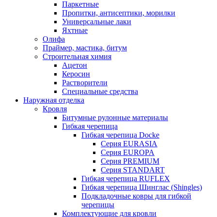
Паркетные
Пропитки, антисептики, морилки
Универсальные лаки
Яхтные
Олифа
Праймер, мастика, битум
Строительная химия
Ацетон
Керосин
Растворители
Специальные средства
Наружная отделка
Кровля
Битумные рулонные материалы
Гибкая черепица
Гибкая черепица Docke
Серия EURASIA
Серия EUROPA
Серия PREMIUM
Серия STANDART
Гибкая черепица RUFLEX
Гибкая черепица Шинглас (Shingles)
Подкладочные ковры для гибкой
черепицы
Комплектующие для кровли