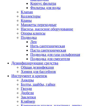
Корпус фильтра
Фильтры для воды
Клапан
Коллекторы
Краны
Манжеты переходные
Насосы, насосное оборудование
Опоры,клипсы
Подводка
Лен
Нить сантехническая
Паста сантехническая
Подводка для газа сильфонная
Подводка для смесителя
Дезинфицирующие средства
Общая дезинфекция
Химия для бассейнов
Инструмент и крепеж
Анкеры
Болты, шайбы, гайки
Гвозди
Дюбели
Заклепки
Кляймер
Крепежные уголки, пластины, ленты