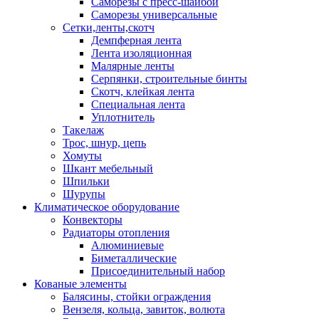
Саморезы с пресс-шайбой
Саморезы универсальные
Сетки,ленты,скотч
Демпферная лента
Лента изоляционная
Малярные ленты
Серпянки, строительные бинты
Скотч, клейкая лента
Специальная лента
Уплотнитель
Такелаж
Трос, шнур, цепь
Хомуты
Шкант мебельный
Шпильки
Шурупы
Климатическое оборудование
Конвекторы
Радиаторы отопления
Алюминиевые
Биметаллические
Присоединительный набор
Кованые элементы
Балясины, стойки ограждения
Вензеля, кольца, завиток, волюта