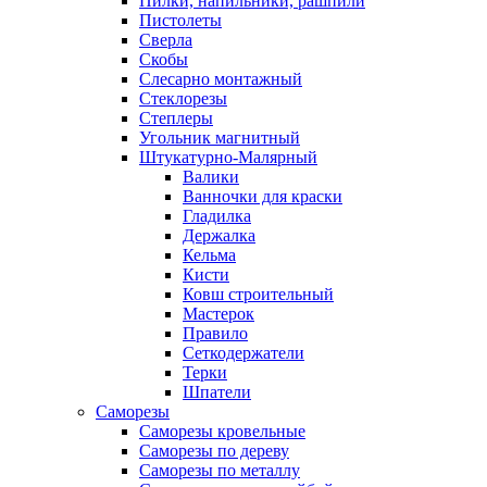
Пилки, напильники, рашпили
Пистолеты
Сверла
Скобы
Слесарно монтажный
Стеклорезы
Степлеры
Угольник магнитный
Штукатурно-Малярный
Валики
Ванночки для краски
Гладилка
Держалка
Кельма
Кисти
Ковш строительный
Мастерок
Правило
Сеткодержатели
Терки
Шпатели
Саморезы
Саморезы кровельные
Саморезы по дереву
Саморезы по металлу