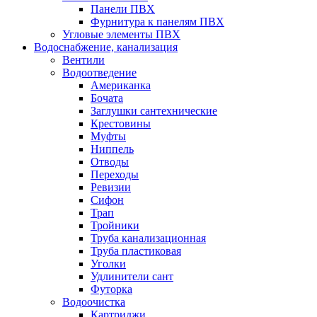
Панели ПВХ
Фурнитура к панелям ПВХ
Угловые элементы ПВХ
Водоснабжение, канализация
Вентили
Водоотведение
Американка
Бочата
Заглушки сантехнические
Крестовины
Муфты
Ниппель
Отводы
Переходы
Ревизии
Сифон
Трап
Тройники
Труба канализационная
Труба пластиковая
Уголки
Удлинители сант
Футорка
Водоочистка
Картриджи