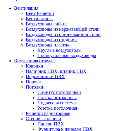
Вентиляция
Вент Решетки
Вентиляторы
Воздуховоды гибкие
Воздуховоды из нержавеющей стали
Воздуховоды из оцинкованной стали
Воздуховоды из сэндвича
Воздуховоды пластик
Круглые воздуховоды
Прямоугольные воздуховоды
Внутренняя отделка
Коврики
Наличник ПВХ, штапик ПВХ
Подоконники ПВХ
Пороги
Потолки
Плинтус потолочный
Плитка потолочная
Подвесная система
Розетка потолочная
Решетки радиаторные
Стеновые панели
Панели ПВХ
Фурнитура к панелям ПВХ