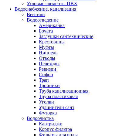
Угловые элементы ПВХ
Водоснабжение, канализация
Вентили
Водоотведение
Американка
Бочата
Заглушки сантехнические
Крестовины
Муфты
Ниппель
Отводы
Переходы
Ревизии
Сифон
Трап
Тройники
Труба канализационная
Труба пластиковая
Уголки
Удлинители сант
Футорка
Водоочистка
Картриджи
Корпус фильтра
Фильтры для воды