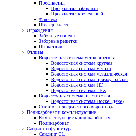
Профнастил
Профнастил заборный
Профнастил кровельный
Флюгера
Шифер пластик
Ограждения
Заборные панели
Заборные решетки
Штакетник
Отливы
Водосточная система металлическая
Водосточная система круглая
Водосточная система металл
Водосточная система металлическая
Водосточная система прямоугольная
Водосточная система ПЭ
Водосточная система ТЕХ
Водосточная система пластиковая
Водосточная система Docke (Деке)
Системы поверхостного водоотвода
Поликарбонат и комплектующие
Комплектующие к поликарбонату
Поликарбонат
Сайдинг и фурнитура
Сайдинг GL