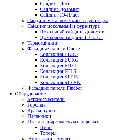
Сайдинг Дёке
Сайдинг Доломит
Сайдинг Ю-Пласт
Сайдинг металлический и фурнитура
Сайдинг цокольный и фурнитура
Цокольный сайдинг Доломит
Цокольный сайдинг Ю-пласт
Термосайдинг
Фасадные панели Docke
Коллекция BERG
Коллекция BURG
Коллекция EDEL
Коллекция FELS
Коллекция STEIN
Коллекция STERN
Фасадные панели Fineber
Оборудование
Бетоносмесители
Горелки
Краскопульты
Паяльники
Пилы и подрезка сучьев деревьев
Пилы
Топоры
Электроинструмент