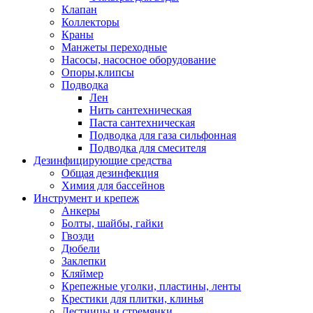
Клапан
Коллекторы
Краны
Манжеты переходные
Насосы, насосное оборудование
Опоры,клипсы
Подводка
Лен
Нить сантехническая
Паста сантехническая
Подводка для газа сильфонная
Подводка для смесителя
Дезинфицирующие средства
Общая дезинфекция
Химия для бассейнов
Инструмент и крепеж
Анкеры
Болты, шайбы, гайки
Гвозди
Дюбели
Заклепки
Кляймер
Крепежные уголки, пластины, ленты
Крестики для плитки, клинья
Лестницы и стремянки