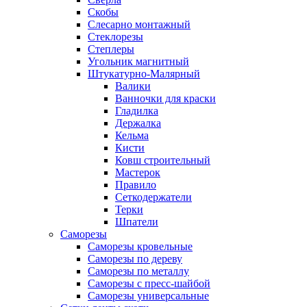
Скобы
Слесарно монтажный
Стеклорезы
Степлеры
Угольник магнитный
Штукатурно-Малярный
Валики
Ванночки для краски
Гладилка
Держалка
Кельма
Кисти
Ковш строительный
Мастерок
Правило
Сеткодержатели
Терки
Шпатели
Саморезы
Саморезы кровельные
Саморезы по дереву
Саморезы по металлу
Саморезы с пресс-шайбой
Саморезы универсальные