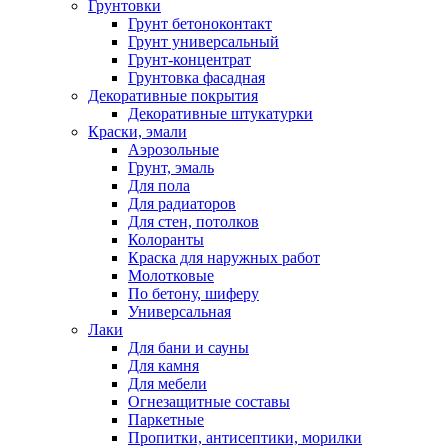
Грунтовки
Грунт бетоноконтакт
Грунт универсальный
Грунт-концентрат
Грунтовка фасадная
Декоративные покрытия
Декоративные штукатурки
Краски, эмали
Аэрозольные
Грунт, эмаль
Для пола
Для радиаторов
Для стен, потолков
Колоранты
Краска для наружных работ
Молотковые
По бетону, шиферу
Универсальная
Лаки
Для бани и сауны
Для камня
Для мебели
Огнезащитные составы
Паркетные
Пропитки, антисептики, морилки