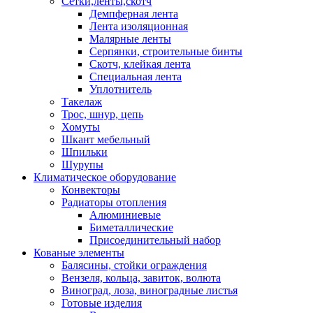
Сетки,ленты,скотч
Демпферная лента
Лента изоляционная
Малярные ленты
Серпянки, строительные бинты
Скотч, клейкая лента
Специальная лента
Уплотнитель
Такелаж
Трос, шнур, цепь
Хомуты
Шкант мебельный
Шпильки
Шурупы
Климатическое оборудование
Конвекторы
Радиаторы отопления
Алюминиевые
Биметаллические
Присоединительный набор
Кованые элементы
Балясины, стойки ограждения
Вензеля, кольца, завиток, волюта
Виноград, лоза, виноградные листья
Готовые изделия