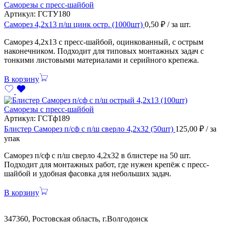
Саморезы с пресс-шайбой
Артикул:
ГСТУ180
Саморез 4,2х13 п/ш цинк остр. (1000шт)
0,50
₽
/ за шт.
Саморез 4,2х13 с пресс-шайбой, оцинкованный, с острым
наконечником. Подходит для типовых монтажных задач с
тонкими листовыми материалами и серийного крепежа.
В корзину
Саморезы с пресс-шайбой
Артикул:
ГСТф189
Блистер Саморез п/сф с п/ш сверло 4,2х32 (50шт)
125,00
₽
/ за
упак
Саморез п/сф с п/ш сверло 4,2х32 в блистере на 50 шт.
Подходит для монтажных работ, где нужен крепёж с пресс-
шайбой и удобная фасовка для небольших задач.
В корзину
347360, Ростовская область, г.Волгодонск