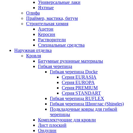
Универсальные лаки
Яхтные
Олифа
Праймер, мастика, битум
Строительная химия
Ацетон
Керосин
Растворители
Специальные средства
Наружная отделка
Кровля
Битумные рулонные материалы
Гибкая черепица
Гибкая черепица Docke
Серия EURASIA
Серия EUROPA
Серия PREMIUM
Серия STANDART
Гибкая черепица RUFLEX
Гибкая черепица Шинглас (Shingles)
Подкладочные ковры для гибкой
черепицы
Комплектующие для кровли
Лист плоский
Ондулин