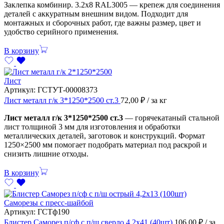
Заклепка комбинир. 3.2х8 RAL3005 — крепеж для соединения
деталей с аккуратным внешним видом. Подходит для
монтажных и сборочных работ, где важны размер, цвет и
удобство серийного применения.
В корзину
Лист
Артикул:
ГСТУТ-00008373
Лист металл г/к 3*1250*2500 ст.3
72,00
₽
/ за кг
Лист металл г/к 3*1250*2500 ст.3
— горячекатаный стальной
лист толщиной 3 мм для изготовления и обработки
металлических деталей, заготовок и конструкций. Формат
1250×2500 мм помогает подобрать материал под раскрой и
снизить лишние отходы.
В корзину
Саморезы с пресс-шайбой
Артикул:
ГСТф190
Блистер Саморез п/сф с п/ш сверло 4,2х41 (40шт)
106,00
₽
/ за