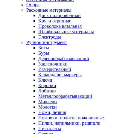
Опора
Расходные материалы
Диск полировочный
Круги отрезные
Проволока вязальная
Шлифовальные материалы
Электроды
Ручной инструмент
Биты
Буры
Деревообрабатывающий
Заклепочники
Измерительный
Карандаши, маркеры
Ключи
Коронки
Лобзики
Металлообрабатывающий
Миксеры
Молотки
Ножи, лезвия
Ножовки, полотна ножовочные
Пилки, напильники, рашпили
Пистолеты
Сверла