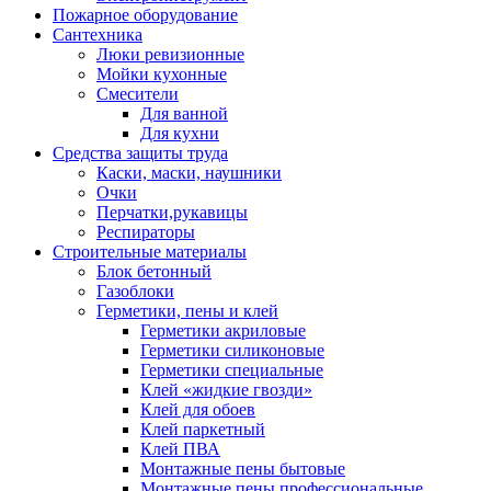
Пожарное оборудование
Сантехника
Люки ревизионные
Мойки кухонные
Смесители
Для ванной
Для кухни
Средства защиты труда
Каски, маски, наушники
Очки
Перчатки,рукавицы
Респираторы
Строительные материалы
Блок бетонный
Газоблоки
Герметики, пены и клей
Герметики акриловые
Герметики силиконовые
Герметики специальные
Клей «жидкие гвозди»
Клей для обоев
Клей паркетный
Клей ПВА
Монтажные пены бытовые
Монтажные пены профессиональные