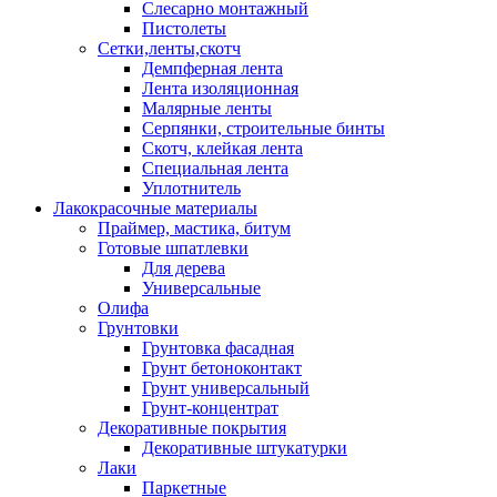
Слесарно монтажный
Пистолеты
Сетки,ленты,скотч
Демпферная лента
Лента изоляционная
Малярные ленты
Серпянки, строительные бинты
Скотч, клейкая лента
Специальная лента
Уплотнитель
Лакокрасочные материалы
Праймер, мастика, битум
Готовые шпатлевки
Для дерева
Универсальные
Олифа
Грунтовки
Грунтовка фасадная
Грунт бетоноконтакт
Грунт универсальный
Грунт-концентрат
Декоративные покрытия
Декоративные штукатурки
Лаки
Паркетные