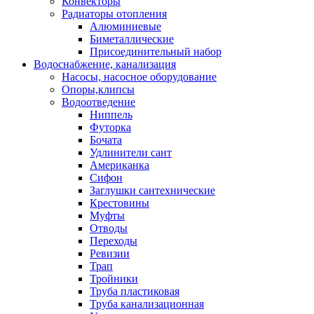
Конвекторы
Радиаторы отопления
Алюминиевые
Биметаллические
Присоединительный набор
Водоснабжение, канализация
Насосы, насосное оборудование
Опоры,клипсы
Водоотведение
Ниппель
Футорка
Бочата
Удлинители сант
Американка
Сифон
Заглушки сантехнические
Крестовины
Муфты
Отводы
Переходы
Ревизии
Трап
Тройники
Труба пластиковая
Труба канализационная