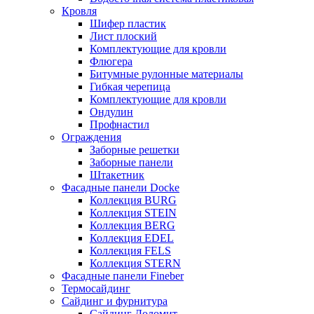
Кровля
Шифер пластик
Лист плоский
Комплектующие для кровли
Флюгера
Битумные рулонные материалы
Гибкая черепица
Комплектующие для кровли
Ондулин
Профнастил
Ограждения
Заборные решетки
Заборные панели
Штакетник
Фасадные панели Docke
Коллекция BURG
Коллекция STEIN
Коллекция BERG
Коллекция EDEL
Коллекция FELS
Коллекция STERN
Фасадные панели Fineber
Термосайдинг
Сайдинг и фурнитура
Сайдинг Доломит