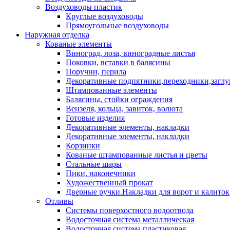
Воздуховоды пластик
Круглые воздуховоды
Прямоугольные воздуховоды
Наружная отделка
Кованые элементы
Виноград, лоза, виноградные листья
Поковки, вставки в балясины
Поручни, перила
Декоративные подпятники,переходники,загл
Штампованные элементы
Балясины, стойки ограждения
Вензеля, кольца, завиток, волюта
Готовые изделия
Декоративные элементы, накладки
Декоративные элементы, накладки
Корзинки
Кованые штампованные листья и цветы
Стальные шары
Пики, наконечники
Художественный прокат
Дверные ручки.Накладки для ворот и калиток
Отливы
Системы поверхостного водоотвода
Водосточная система металлическая
Водосточная система пластиковая