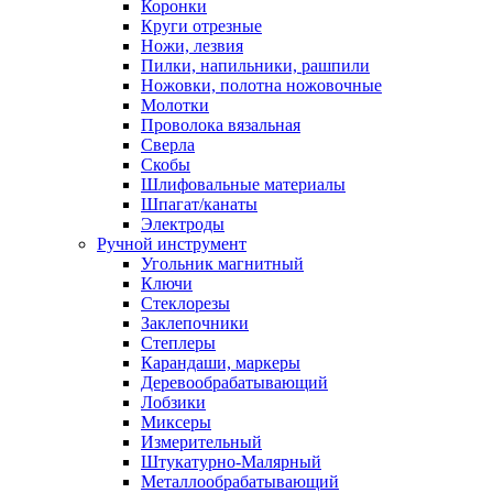
Коронки
Круги отрезные
Ножи, лезвия
Пилки, напильники, рашпили
Ножовки, полотна ножовочные
Молотки
Проволока вязальная
Сверла
Скобы
Шлифовальные материалы
Шпагат/канаты
Электроды
Ручной инструмент
Угольник магнитный
Ключи
Стеклорезы
Заклепочники
Степлеры
Карандаши, маркеры
Деревообрабатывающий
Лобзики
Миксеры
Измерительный
Штукатурно-Малярный
Металлообрабатывающий