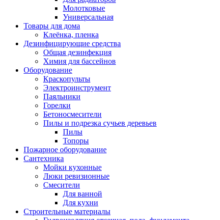
Молотковые
Универсальная
Товары для дома
Клеёнка, пленка
Дезинфицирующие средства
Общая дезинфекция
Химия для бассейнов
Оборудование
Краскопульты
Электроинструмент
Паяльники
Горелки
Бетоносмесители
Пилы и подрезка сучьев деревьев
Пилы
Топоры
Пожарное оборудование
Сантехника
Мойки кухонные
Люки ревизионные
Смесители
Для ванной
Для кухни
Строительные материалы