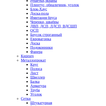
Решетки,экраны
Плинтус, обналичник, уголок
Блок-Хаус
Доска-пола
Имитация бруса
Черенки, швабры
ДВП, ДСП, ЛДСП, ВДСШП
ОСП
Брусок строганный
Евровагонка
Доска
Подоконники
Фанера
Кирпич
Металлопрокат
Круг
Полоса
Лист
Швеллер
Балка
Арматура
Труба
Уголок
Сетки
Штукатурная