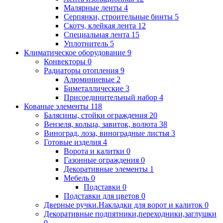
Малярные ленты
4
Серпянки, строительные бинты
5
Скотч, клейкая лента
12
Специальная лента
15
Уплотнитель
5
Климатическое оборудование
9
Конвекторы
0
Радиаторы отопления
9
Алюминиевые
2
Биметаллические
3
Присоединительный набор
4
Кованые элементы
118
Балясины, стойки ограждения
20
Вензеля, кольца, завиток, волюта
38
Виноград, лоза, виноградные листья
3
Готовые изделия
4
Ворота и калитки
0
Газонные ограждения
0
Декоративные элементы
1
Мебель
0
Подставки
0
Подставки для цветов
0
Дверные ручки.Накладки для ворот и калиток
0
Декоративные подпятники,переходники,заглушки
0