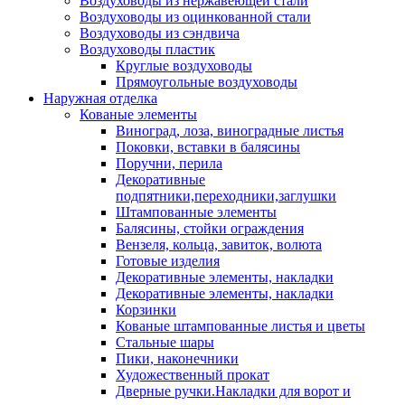
Воздуховоды из нержавеющей стали
Воздуховоды из оцинкованной стали
Воздуховоды из сэндвича
Воздуховоды пластик
Круглые воздуховоды
Прямоугольные воздуховоды
Наружная отделка
Кованые элементы
Виноград, лоза, виноградные листья
Поковки, вставки в балясины
Поручни, перила
Декоративные
подпятники,переходники,заглушки
Штампованные элементы
Балясины, стойки ограждения
Вензеля, кольца, завиток, волюта
Готовые изделия
Декоративные элементы, накладки
Декоративные элементы, накладки
Корзинки
Кованые штампованные листья и цветы
Стальные шары
Пики, наконечники
Художественный прокат
Дверные ручки.Накладки для ворот и