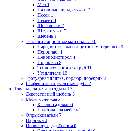
Мел
1
Наливные полы, стяжки
7
Песок
1
Цемент
4
Шпатлевки
7
Штукатурки
7
Щебень
1
Теплоизоляционные материалы
71
Паро, ветро, влагозащитные материалы
29
Пенопласт
1
Пенополистирол
4
Подложка
8
Теплоизоляция для труб
11
Утеплители
18
Тротуарная плитка, бордюр, поребрик
2
Шифер и асбоцементная труба
2
Товары для дачи и отдыха
172
Декоративный щебень
3
Мебель садовая
2
Качели садовые
0
Пластиковая мебель
1
Опрыскиватели
7
Парники
3
Почвогрунт, удобрения
0
Средства защиты растений
0