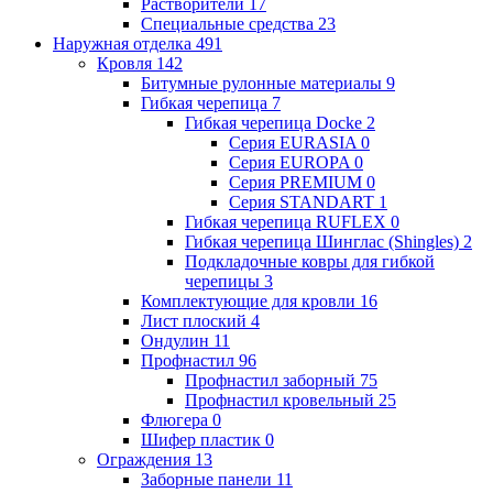
Растворители
17
Специальные средства
23
Наружная отделка
491
Кровля
142
Битумные рулонные материалы
9
Гибкая черепица
7
Гибкая черепица Docke
2
Серия EURASIA
0
Серия EUROPA
0
Серия PREMIUM
0
Серия STANDART
1
Гибкая черепица RUFLEX
0
Гибкая черепица Шинглас (Shingles)
2
Подкладочные ковры для гибкой
черепицы
3
Комплектующие для кровли
16
Лист плоский
4
Ондулин
11
Профнастил
96
Профнастил заборный
75
Профнастил кровельный
25
Флюгера
0
Шифер пластик
0
Ограждения
13
Заборные панели
11