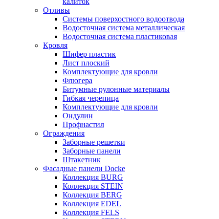
калиток
Отливы
Системы поверхостного водоотвода
Водосточная система металлическая
Водосточная система пластиковая
Кровля
Шифер пластик
Лист плоский
Комплектующие для кровли
Флюгера
Битумные рулонные материалы
Гибкая черепица
Комплектующие для кровли
Ондулин
Профнастил
Ограждения
Заборные решетки
Заборные панели
Штакетник
Фасадные панели Docke
Коллекция BURG
Коллекция STEIN
Коллекция BERG
Коллекция EDEL
Коллекция FELS