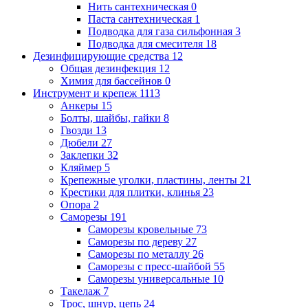
Нить сантехническая
0
Паста сантехническая
1
Подводка для газа сильфонная
3
Подводка для смесителя
18
Дезинфицирующие средства
12
Общая дезинфекция
12
Химия для бассейнов
0
Инструмент и крепеж
1113
Анкеры
15
Болты, шайбы, гайки
8
Гвозди
13
Дюбели
27
Заклепки
32
Кляймер
5
Крепежные уголки, пластины, ленты
21
Крестики для плитки, клинья
23
Опора
2
Саморезы
191
Саморезы кровельные
73
Саморезы по дереву
27
Саморезы по металлу
26
Саморезы с пресс-шайбой
55
Саморезы универсальные
10
Такелаж
7
Трос, шнур, цепь
24