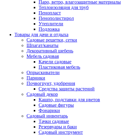
Паро, ветро, влагозащитные материалы
Теплоизоляция для труб
Пенопласт
Пенополистирол
Утеплители
Подложка
Товары для дачи и отдыха
Садовые решетки, сетки
Шпагат/канаты
Декоративный щебень
Мебель садовая
Качели садовые
Пластиковая мебель
Опрыскиватели
Парники
Почвогрунт, удобрения
Средства защиты растений
Садовый декор
Кашпо, подставки для цветов
Садовые фигуры
Фонарики
Садовый инвентарь
Тачки садовые
Резервуары и баки
Садовый инструмент