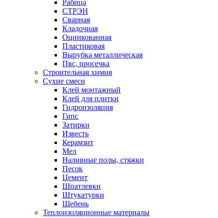
Рабица
СТРЭН
Сварная
Кладочная
Оцинкованная
Пластиковая
Вырубка металлическая
Пвс, просечка
Строительная химия
Сухие смеси
Клей монтажный
Клей для плитки
Гидроизоляция
Гипс
Затирки
Известь
Керамзит
Мел
Наливные полы, стяжки
Песок
Цемент
Шпатлевки
Штукатурки
Щебень
Теплоизоляционные материалы