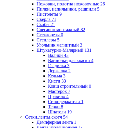
Ножовки, полотна ножовочные
26
Пилки, напильники, рашпили
5
Пистолеты
9
Сверла
71
Скобы
21
Слесарно монтажный
82
Стеклорезы
0
Степлеры
5
Угольник магнитный
3
Штукатурно-Малярный
131
Валики
43
Ванночки для краски
4
Гладилка
3
Держалка
2
Кельма
3
Кисти
33
Ковш строительный
0
Мастерок
7
Правило
4
Сеткодержатели
1
Терки
8
Шпатели
19
Сетки,ленты,скотч
54
Демпферная лента
1
Лента изоляционная
12