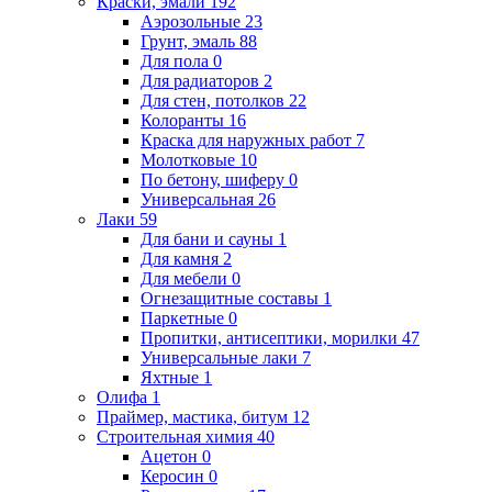
Краски, эмали
192
Аэрозольные
23
Грунт, эмаль
88
Для пола
0
Для радиаторов
2
Для стен, потолков
22
Колоранты
16
Краска для наружных работ
7
Молотковые
10
По бетону, шиферу
0
Универсальная
26
Лаки
59
Для бани и сауны
1
Для камня
2
Для мебели
0
Огнезащитные составы
1
Паркетные
0
Пропитки, антисептики, морилки
47
Универсальные лаки
7
Яхтные
1
Олифа
1
Праймер, мастика, битум
12
Строительная химия
40
Ацетон
0
Керосин
0