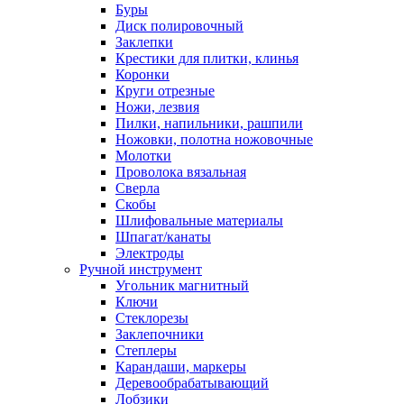
Буры
Диск полировочный
Заклепки
Крестики для плитки, клинья
Коронки
Круги отрезные
Ножи, лезвия
Пилки, напильники, рашпили
Ножовки, полотна ножовочные
Молотки
Проволока вязальная
Сверла
Скобы
Шлифовальные материалы
Шпагат/канаты
Электроды
Ручной инструмент
Угольник магнитный
Ключи
Стеклорезы
Заклепочники
Степлеры
Карандаши, маркеры
Деревообрабатывающий
Лобзики