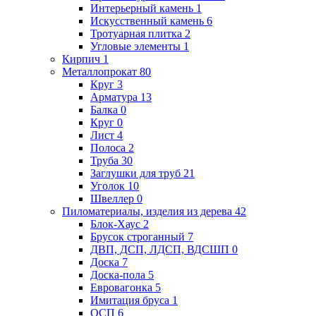
Интерьерный камень
1
Искусственный камень
6
Тротуарная плитка
2
Угловые элементы
1
Кирпич
1
Металлопрокат
80
Круг
3
Арматура
13
Балка
0
Круг
0
Лист
4
Полоса
2
Труба
30
Заглушки для труб
21
Уголок
10
Швеллер
0
Пиломатериалы, изделия из дерева
42
Блок-Хаус
2
Брусок строганный
7
ДВП, ДСП, ЛДСП, ВДСШП
0
Доска
7
Доска-пола
5
Евровагонка
5
Имитация бруса
1
ОСП
6