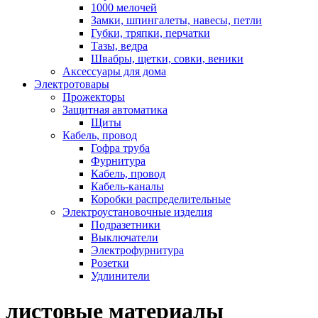
1000 мелочей
Замки, шпингалеты, навесы, петли
Губки, тряпки, перчатки
Тазы, ведра
Швабры, щетки, совки, веники
Аксессуары для дома
Электротовары
Прожекторы
Защитная автоматика
Щиты
Кабель, провод
Гофра труба
Фурнитура
Кабель, провод
Кабель-каналы
Коробки распределительные
Электроустановочные изделия
Подразетники
Выключатели
Электрофурнитура
Розетки
Удлинители
листовые материалы