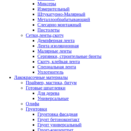
Миксеры
Измерительный
Штукатурно-Малярный
Металлообрабатывающий
Слесарно монтажный
Пистолеты
Сетки,ленты,скотч
Демпферная лента
Лента изоляционная
Малярные ленты
Серпянки, строительные бинты
Скотч, клейкая лента
Специальная лента
Уплотнитель
Лакокрасочные материалы
Праймер, мастика, битум
Готовые шпатлевки
Для дерева
Универсальные
Олифа
Грунтовки
Грунтовка фасадная
Грунт бетоноконтакт
Грунт универсальный
Грунт-концентрат