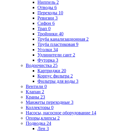
Ниппель
2
Отводы
6
Переходы
10
Ревизии
3
Сифон
6
Трап
0
Тройники
40
Труба канализационная
2
Труба пластиковая
9
Уголки
34
Удлинители сант
2
Футорка
3
Водоочистка
25
Картриджи
20
Корпус фильтра
2
Фильтры для воды
3
Вентили
0
Клапан
2
Краны
23
Манжеты переходные
3
Коллекторы
0
Насосы, насосное оборудование
14
Опоры,клипсы
2
Подводка
24
Лен
3