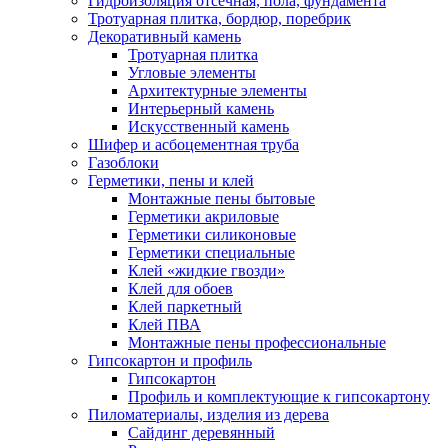
Гидроизоляция отсечная, пола, фундамента
Тротуарная плитка, бордюр, поребрик
Декоративный камень
Тротуарная плитка
Угловые элементы
Архитектурные элементы
Интерьерный камень
Искусственный камень
Шифер и асбоцементная труба
Газоблоки
Герметики, пены и клей
Монтажные пены бытовые
Герметики акриловые
Герметики силиконовые
Герметики специальные
Клей «жидкие гвозди»
Клей для обоев
Клей паркетный
Клей ПВА
Монтажные пены профессиональные
Гипсокартон и профиль
Гипсокартон
Профиль и комплектующие к гипсокартону
Пиломатериалы, изделия из дерева
Сайдинг деревянный