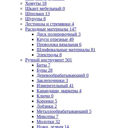
Хомуты
18
Шкант мебельный
0
Шпильки
13
Шурупы
8
Лестницы и стремянки
4
Расходные материалы
147
Диск полировочный
3
Круги отрезные
49
Проволока вязальная
6
Шлифовальные материалы
81
Электроды
8
Ручной инструмент
501
Биты
7
Буры
28
Деревообрабатывающий
0
Заклепочники
3
Измерительный
41
Карандаши, маркеры
4
Ключи
0
Коронки
5
Лобзики
2
Металлообрабатывающий
5
Миксеры
7
Молотки
32
Ножи, лезвия
14