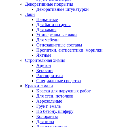
Декоративные покрытия
Декоративные штукатурки
Лаки
Паркетные
Для бани и сауны
Для камня
Универсальные лаки
Для мебели
Огнезащитные составы
Пропитки, антисептики, морилки
Яхтные
Строительная химия
Ацетон
Керосин
Растворители
Специальные средства
Краски, эмали
Краска для наружных работ
Для стен, потолков
Аэрозольные
Грунт, эмаль
По бетону, шиферу
Колоранты
Для пола
Для радиаторов