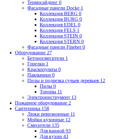
Термосайдинг
0
Фасадные панели Docke
1
Коллекция BERG
0
Коллекция BURG
0
Коллекция EDEL
0
Коллекция FELS
1
Коллекция STEIN
0
Коллекция STERN
0
Фасадные панели Fineber
0
Оборудование
27
Бетоносмесители
1
Горелки
1
Краскопульты
0
Паяльники
0
Пилы и подрезка сучьев деревьев
12
Пилы
0
Топоры
11
Электроинструмент
13
Пожарное оборудование
2
Сантехника
158
Люки ревизионные
11
Мойки кухонные
12
Смесители
135
Для ванной
93
Для кухни
43