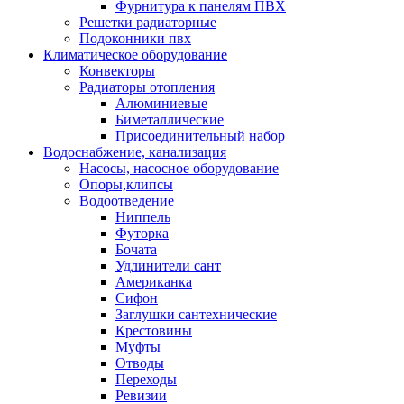
Фурнитура к панелям ПВХ
Решетки радиаторные
Подоконники пвх
Климатическое оборудование
Конвекторы
Радиаторы отопления
Алюминиевые
Биметаллические
Присоединительный набор
Водоснабжение, канализация
Насосы, насосное оборудование
Опоры,клипсы
Водоотведение
Ниппель
Футорка
Бочата
Удлинители сант
Американка
Сифон
Заглушки сантехнические
Крестовины
Муфты
Отводы
Переходы
Ревизии