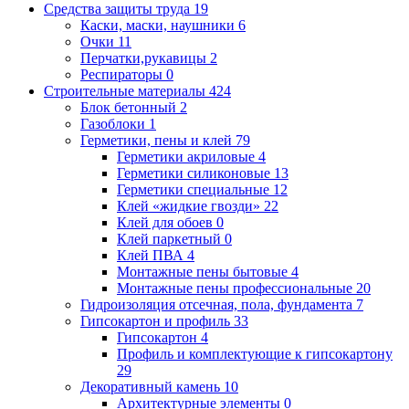
Средства защиты труда
19
Каски, маски, наушники
6
Очки
11
Перчатки,рукавицы
2
Респираторы
0
Строительные материалы
424
Блок бетонный
2
Газоблоки
1
Герметики, пены и клей
79
Герметики акриловые
4
Герметики силиконовые
13
Герметики специальные
12
Клей «жидкие гвозди»
22
Клей для обоев
0
Клей паркетный
0
Клей ПВА
4
Монтажные пены бытовые
4
Монтажные пены профессиональные
20
Гидроизоляция отсечная, пола, фундамента
7
Гипсокартон и профиль
33
Гипсокартон
4
Профиль и комплектующие к гипсокартону
29
Декоративный камень
10
Архитектурные элементы
0