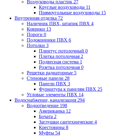
Воздуховоды пластик
27
Круглые воздуховоды
11
Прямоугольные воздуховоды
15
Внутренняя отделка
72
Наличник ПВХ, штапик ПВХ
4
Коврики
13
Пороги
0
Подоконники ПВХ
6
Потолки
3
Плинтус потолочный
0
Плитка потолочная
2
Подвесная система
1
Розетка потолочная
0
Решетки радиаторные
5
Стеновые панели
28
Панели ПВХ
3
Фурнитура к панелям ПВХ
25
Угловые элементы ПВХ
14
Водоснабжение, канализация
294
Водоотведение
198
Американка
12
Бочата
2
Заглушки сантехнические
4
Крестовины
8
Муфты
54