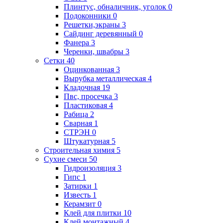
Плинтус, обналичник, уголок
0
Подоконники
0
Решетки,экраны
3
Сайдинг деревянный
0
Фанера
3
Черенки, швабры
3
Сетки
40
Оцинкованная
3
Вырубка металлическая
4
Кладочная
19
Пвс, просечка
3
Пластиковая
4
Рабица
2
Сварная
1
СТРЭН
0
Штукатурная
5
Строительная химия
5
Сухие смеси
50
Гидроизоляция
3
Гипс
1
Затирки
1
Известь
1
Керамзит
0
Клей для плитки
10
Клей монтажный
4