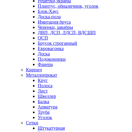
Решетки,экраны
Плинтус, обналичник, уголок
Блок-Хаус
Доска-пола
Имитация бруса
Черенки, швабры
ДВП, ДСП, ЛДСП, ВДСШП
ОСП
Брусок строганный
Евровагонка
Доска
Подоконники
Фанера
Кирпич
Металлопрокат
Круг
Полоса
Лист
Швеллер
Балка
Арматура
Труба
Уголок
Сетки
Штукатурная