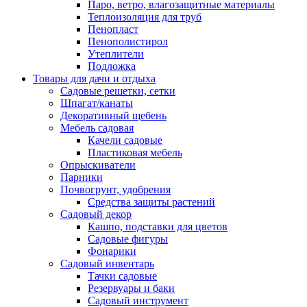
Паро, ветро, влагозащитные материалы
Теплоизоляция для труб
Пенопласт
Пенополистирол
Утеплители
Подложка
Товары для дачи и отдыха
Садовые решетки, сетки
Шпагат/канаты
Декоративный щебень
Мебель садовая
Качели садовые
Пластиковая мебель
Опрыскиватели
Парники
Почвогрунт, удобрения
Средства защиты растений
Садовый декор
Кашпо, подставки для цветов
Садовые фигуры
Фонарики
Садовый инвентарь
Тачки садовые
Резервуары и баки
Садовый инструмент