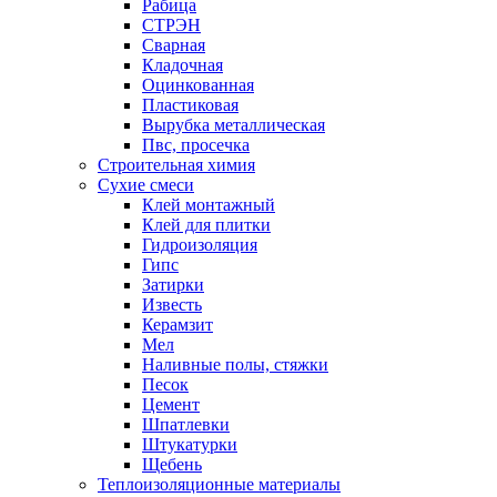
Рабица
СТРЭН
Сварная
Кладочная
Оцинкованная
Пластиковая
Вырубка металлическая
Пвс, просечка
Строительная химия
Сухие смеси
Клей монтажный
Клей для плитки
Гидроизоляция
Гипс
Затирки
Известь
Керамзит
Мел
Наливные полы, стяжки
Песок
Цемент
Шпатлевки
Штукатурки
Щебень
Теплоизоляционные материалы