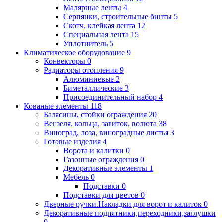
Малярные ленты
4
Серпянки, строительные бинты
5
Скотч, клейкая лента
12
Специальная лента
15
Уплотнитель
5
Климатическое оборудование
9
Конвекторы
0
Радиаторы отопления
9
Алюминиевые
2
Биметаллические
3
Присоединительный набор
4
Кованые элементы
118
Балясины, стойки ограждения
20
Вензеля, кольца, завиток, волюта
38
Виноград, лоза, виноградные листья
3
Готовые изделия
4
Ворота и калитки
0
Газонные ограждения
0
Декоративные элементы
1
Мебель
0
Подставки
0
Подставки для цветов
0
Дверные ручки.Накладки для ворот и калиток
0
Декоративные подпятники,переходники,заглушки
0