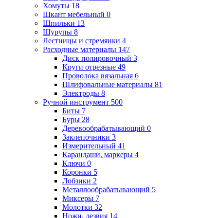
Хомуты
18
Шкант мебельный
0
Шпильки
13
Шурупы
8
Лестницы и стремянки
4
Расходные материалы
147
Диск полировочный
3
Круги отрезные
49
Проволока вязальная
6
Шлифовальные материалы
81
Электроды
8
Ручной инструмент
500
Биты
7
Буры
28
Деревообрабатывающий
0
Заклепочники
3
Измерительный
41
Карандаши, маркеры
4
Ключи
0
Коронки
5
Лобзики
2
Металлообрабатывающий
5
Миксеры
7
Молотки
32
Ножи, лезвия
14