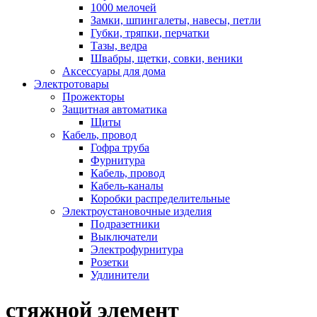
1000 мелочей
Замки, шпингалеты, навесы, петли
Губки, тряпки, перчатки
Тазы, ведра
Швабры, щетки, совки, веники
Аксессуары для дома
Электротовары
Прожекторы
Защитная автоматика
Щиты
Кабель, провод
Гофра труба
Фурнитура
Кабель, провод
Кабель-каналы
Коробки распределительные
Электроустановочные изделия
Подразетники
Выключатели
Электрофурнитура
Розетки
Удлинители
стяжной элемент