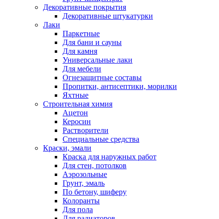
Декоративные покрытия
Декоративные штукатурки
Лаки
Паркетные
Для бани и сауны
Для камня
Универсальные лаки
Для мебели
Огнезащитные составы
Пропитки, антисептики, морилки
Яхтные
Строительная химия
Ацетон
Керосин
Растворители
Специальные средства
Краски, эмали
Краска для наружных работ
Для стен, потолков
Аэрозольные
Грунт, эмаль
По бетону, шиферу
Колоранты
Для пола
Для радиаторов