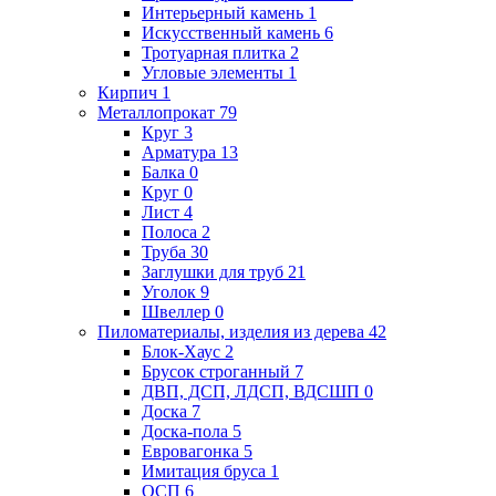
Интерьерный камень
1
Искусственный камень
6
Тротуарная плитка
2
Угловые элементы
1
Кирпич
1
Металлопрокат
79
Круг
3
Арматура
13
Балка
0
Круг
0
Лист
4
Полоса
2
Труба
30
Заглушки для труб
21
Уголок
9
Швеллер
0
Пиломатериалы, изделия из дерева
42
Блок-Хаус
2
Брусок строганный
7
ДВП, ДСП, ЛДСП, ВДСШП
0
Доска
7
Доска-пола
5
Евровагонка
5
Имитация бруса
1
ОСП
6