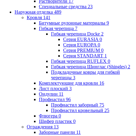
Растворители
17
Специальные средства
23
Наружная отделка
489
Кровля
141
Битумные рулонные материалы
9
Гибкая черепица
7
Гибкая черепица Docke
2
Серия EURASIA
0
Серия EUROPA
0
Серия PREMIUM
0
Серия STANDART
1
Гибкая черепица RUFLEX
0
Гибкая черепица Шинглас (Shingles)
2
Подкладочные ковры для гибкой
черепицы
3
Комплектующие для кровли
16
Лист плоский
3
Ондулин
11
Профнастил
96
Профнастил заборный
75
Профнастил кровельный
25
Флюгера
0
Шифер пластик
0
Ограждения
13
Заборные панели
11