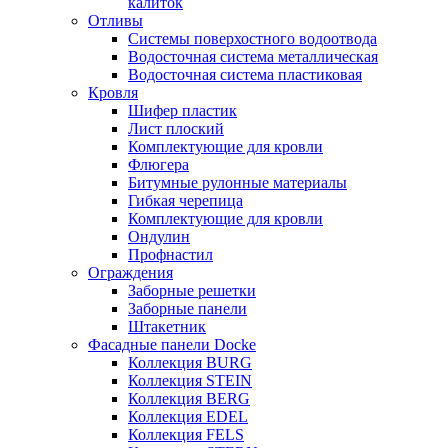
калиток
Отливы
Системы поверхостного водоотвода
Водосточная система металлическая
Водосточная система пластиковая
Кровля
Шифер пластик
Лист плоский
Комплектующие для кровли
Флюгера
Битумные рулонные материалы
Гибкая черепица
Комплектующие для кровли
Ондулин
Профнастил
Ограждения
Заборные решетки
Заборные панели
Штакетник
Фасадные панели Docke
Коллекция BURG
Коллекция STEIN
Коллекция BERG
Коллекция EDEL
Коллекция FELS