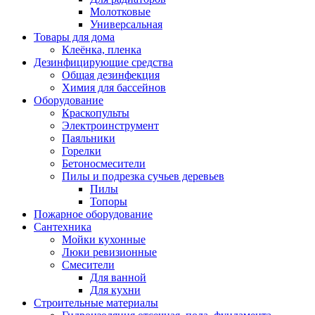
Молотковые
Универсальная
Товары для дома
Клеёнка, пленка
Дезинфицирующие средства
Общая дезинфекция
Химия для бассейнов
Оборудование
Краскопульты
Электроинструмент
Паяльники
Горелки
Бетоносмесители
Пилы и подрезка сучьев деревьев
Пилы
Топоры
Пожарное оборудование
Сантехника
Мойки кухонные
Люки ревизионные
Смесители
Для ванной
Для кухни
Строительные материалы