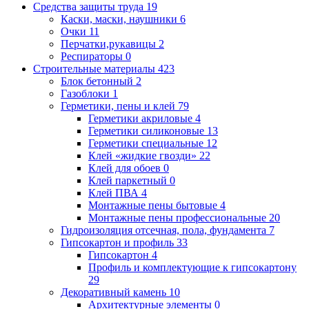
Средства защиты труда
19
Каски, маски, наушники
6
Очки
11
Перчатки,рукавицы
2
Респираторы
0
Строительные материалы
423
Блок бетонный
2
Газоблоки
1
Герметики, пены и клей
79
Герметики акриловые
4
Герметики силиконовые
13
Герметики специальные
12
Клей «жидкие гвозди»
22
Клей для обоев
0
Клей паркетный
0
Клей ПВА
4
Монтажные пены бытовые
4
Монтажные пены профессиональные
20
Гидроизоляция отсечная, пола, фундамента
7
Гипсокартон и профиль
33
Гипсокартон
4
Профиль и комплектующие к гипсокартону
29
Декоративный камень
10
Архитектурные элементы
0