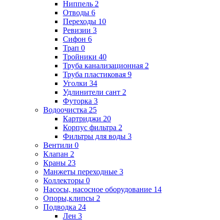
Ниппель
2
Отводы
6
Переходы
10
Ревизии
3
Сифон
6
Трап
0
Тройники
40
Труба канализационная
2
Труба пластиковая
9
Уголки
34
Удлинители сант
2
Футорка
3
Водоочистка
25
Картриджи
20
Корпус фильтра
2
Фильтры для воды
3
Вентили
0
Клапан
2
Краны
23
Манжеты переходные
3
Коллекторы
0
Насосы, насосное оборудование
14
Опоры,клипсы
2
Подводка
24
Лен
3