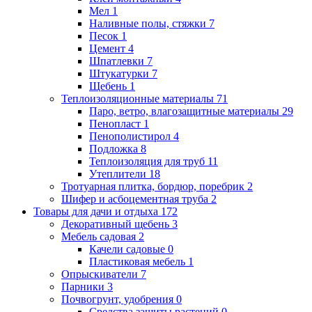
Мел
1
Наливные полы, стяжки
7
Песок
1
Цемент
4
Шпатлевки
7
Штукатурки
7
Щебень
1
Теплоизоляционные материалы
71
Паро, ветро, влагозащитные материалы
29
Пенопласт
1
Пенополистирол
4
Подложка
8
Теплоизоляция для труб
11
Утеплители
18
Тротуарная плитка, бордюр, поребрик
2
Шифер и асбоцементная труба
2
Товары для дачи и отдыха
172
Декоративный щебень
3
Мебель садовая
2
Качели садовые
0
Пластиковая мебель
1
Опрыскиватели
7
Парники
3
Почвогрунт, удобрения
0
Средства защиты растений
0