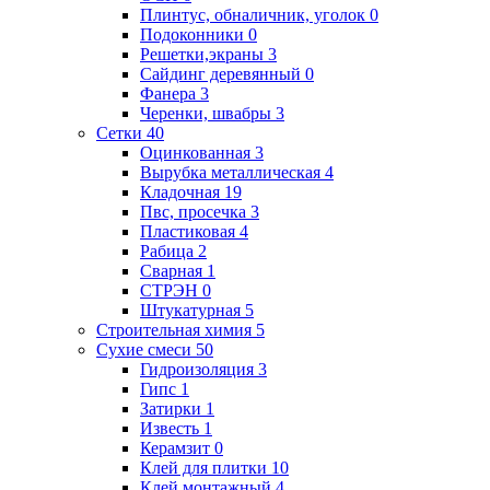
Плинтус, обналичник, уголок
0
Подоконники
0
Решетки,экраны
3
Сайдинг деревянный
0
Фанера
3
Черенки, швабры
3
Сетки
40
Оцинкованная
3
Вырубка металлическая
4
Кладочная
19
Пвс, просечка
3
Пластиковая
4
Рабица
2
Сварная
1
СТРЭН
0
Штукатурная
5
Строительная химия
5
Сухие смеси
50
Гидроизоляция
3
Гипс
1
Затирки
1
Известь
1
Керамзит
0
Клей для плитки
10
Клей монтажный
4