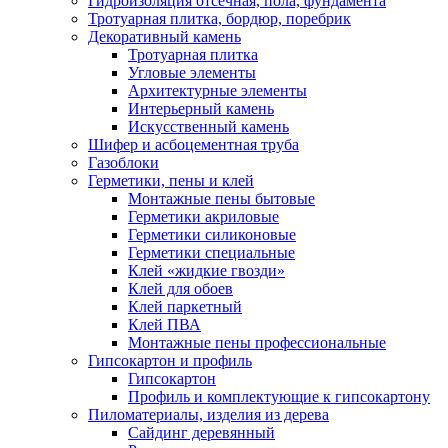
Гидроизоляция отсечная, пола, фундамента
Тротуарная плитка, бордюр, поребрик
Декоративный камень
Тротуарная плитка
Угловые элементы
Архитектурные элементы
Интерьерный камень
Искусственный камень
Шифер и асбоцементная труба
Газоблоки
Герметики, пены и клей
Монтажные пены бытовые
Герметики акриловые
Герметики силиконовые
Герметики специальные
Клей «жидкие гвозди»
Клей для обоев
Клей паркетный
Клей ПВА
Монтажные пены профессиональные
Гипсокартон и профиль
Гипсокартон
Профиль и комплектующие к гипсокартону
Пиломатериалы, изделия из дерева
Сайдинг деревянный