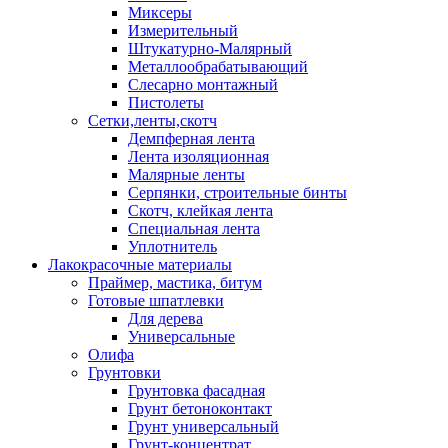
Миксеры
Измерительный
Штукатурно-Малярный
Металлообрабатывающий
Слесарно монтажный
Пистолеты
Сетки,ленты,скотч
Демпферная лента
Лента изоляционная
Малярные ленты
Серпянки, строительные бинты
Скотч, клейкая лента
Специальная лента
Уплотнитель
Лакокрасочные материалы
Праймер, мастика, битум
Готовые шпатлевки
Для дерева
Универсальные
Олифа
Грунтовки
Грунтовка фасадная
Грунт бетоноконтакт
Грунт универсальный
Грунт-концентрат