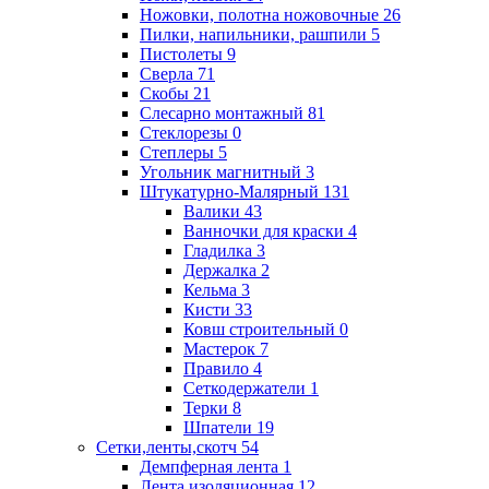
Ножовки, полотна ножовочные
26
Пилки, напильники, рашпили
5
Пистолеты
9
Сверла
71
Скобы
21
Слесарно монтажный
81
Стеклорезы
0
Степлеры
5
Угольник магнитный
3
Штукатурно-Малярный
131
Валики
43
Ванночки для краски
4
Гладилка
3
Держалка
2
Кельма
3
Кисти
33
Ковш строительный
0
Мастерок
7
Правило
4
Сеткодержатели
1
Терки
8
Шпатели
19
Сетки,ленты,скотч
54
Демпферная лента
1
Лента изоляционная
12