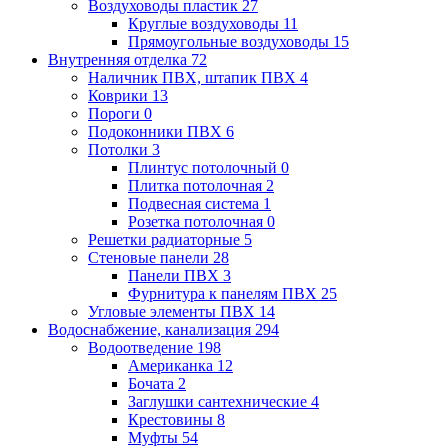
Воздуховоды пластик
27
Круглые воздуховоды
11
Прямоугольные воздуховоды
15
Внутренняя отделка
72
Наличник ПВХ, штапик ПВХ
4
Коврики
13
Пороги
0
Подоконники ПВХ
6
Потолки
3
Плинтус потолочный
0
Плитка потолочная
2
Подвесная система
1
Розетка потолочная
0
Решетки радиаторные
5
Стеновые панели
28
Панели ПВХ
3
Фурнитура к панелям ПВХ
25
Угловые элементы ПВХ
14
Водоснабжение, канализация
294
Водоотведение
198
Американка
12
Бочата
2
Заглушки сантехнические
4
Крестовины
8
Муфты
54