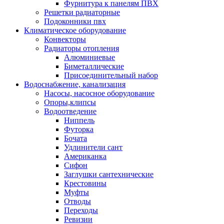
Фурнитура к панелям ПВХ
Решетки радиаторные
Подоконники пвх
Климатическое оборудование
Конвекторы
Радиаторы отопления
Алюминиевые
Биметаллические
Присоединительный набор
Водоснабжение, канализация
Насосы, насосное оборудование
Опоры,клипсы
Водоотведение
Ниппель
Футорка
Бочата
Удлинители сант
Американка
Сифон
Заглушки сантехнические
Крестовины
Муфты
Отводы
Переходы
Ревизии