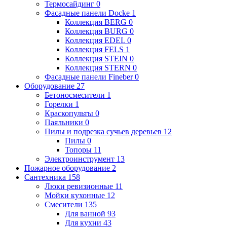
Термосайдинг
0
Фасадные панели Docke
1
Коллекция BERG
0
Коллекция BURG
0
Коллекция EDEL
0
Коллекция FELS
1
Коллекция STEIN
0
Коллекция STERN
0
Фасадные панели Fineber
0
Оборудование
27
Бетоносмесители
1
Горелки
1
Краскопульты
0
Паяльники
0
Пилы и подрезка сучьев деревьев
12
Пилы
0
Топоры
11
Электроинструмент
13
Пожарное оборудование
2
Сантехника
158
Люки ревизионные
11
Мойки кухонные
12
Смесители
135
Для ванной
93
Для кухни
43