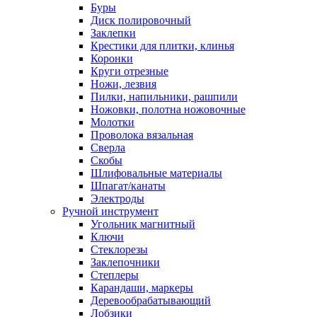
Буры
Диск полировочный
Заклепки
Крестики для плитки, клинья
Коронки
Круги отрезные
Ножи, лезвия
Пилки, напильники, рашпили
Ножовки, полотна ножовочные
Молотки
Проволока вязальная
Сверла
Скобы
Шлифовальные материалы
Шпагат/канаты
Электроды
Ручной инструмент
Угольник магнитный
Ключи
Стеклорезы
Заклепочники
Степлеры
Карандаши, маркеры
Деревообрабатывающий
Лобзики