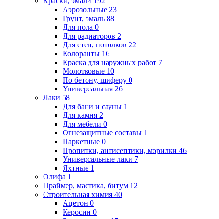
Краски, эмали
192
Аэрозольные
23
Грунт, эмаль
88
Для пола
0
Для радиаторов
2
Для стен, потолков
22
Колоранты
16
Краска для наружных работ
7
Молотковые
10
По бетону, шиферу
0
Универсальная
26
Лаки
58
Для бани и сауны
1
Для камня
2
Для мебели
0
Огнезащитные составы
1
Паркетные
0
Пропитки, антисептики, морилки
46
Универсальные лаки
7
Яхтные
1
Олифа
1
Праймер, мастика, битум
12
Строительная химия
40
Ацетон
0
Керосин
0