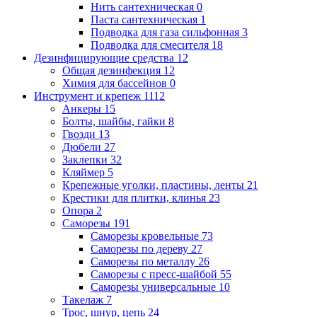
Нить сантехническая
0
Паста сантехническая
1
Подводка для газа сильфонная
3
Подводка для смесителя
18
Дезинфицирующие средства
12
Общая дезинфекция
12
Химия для бассейнов
0
Инструмент и крепеж
1112
Анкеры
15
Болты, шайбы, гайки
8
Гвозди
13
Дюбели
27
Заклепки
32
Кляймер
5
Крепежные уголки, пластины, ленты
21
Крестики для плитки, клинья
23
Опора
2
Саморезы
191
Саморезы кровельные
73
Саморезы по дереву
27
Саморезы по металлу
26
Саморезы с пресс-шайбой
55
Саморезы универсальные
10
Такелаж
7
Трос, шнур, цепь
24